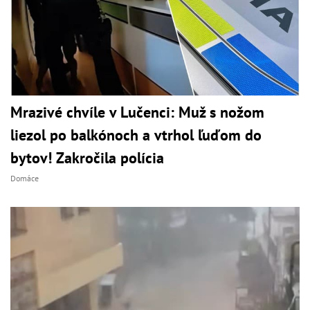
Mrazivé chvíle v Lučenci: Muž s nožom
liezol po balkónoch a vtrhol ľuďom do
bytov! Zakročila polícia
Domáce