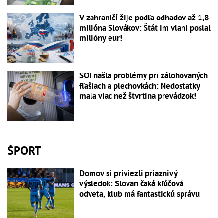
V zahraničí žije podľa odhadov až 1,8
milióna Slovákov: Štát im vlani poslal
milióny eur!
SOI našla problémy pri zálohovaných
fľašiach a plechovkách: Nedostatky
mala viac než štvrtina prevádzok!
ŠPORT
Domov si priviezli priaznivý
výsledok: Slovan čaká kľúčová
odveta, klub má fantastickú správu