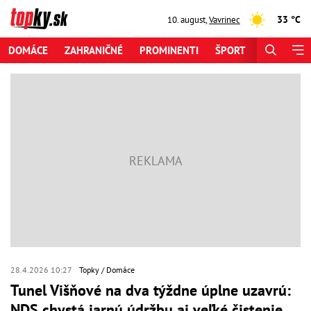
33 °C
10. august
,
Vavrinec
DOMÁCE
ZAHRANIČNÉ
PROMINENTI
ŠPORT
ZAUJÍMAV
28.4.2026 10:27
Topky
Domáce
Tunel Višňové na dva týždne úplne uzavrú:
NDS chystá jarnú údržbu aj veľké čistenie