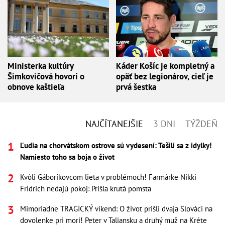
Ministerka kultúry
Káder Košíc je kompletný a
Šimkovičová hovorí o
opäť bez legionárov, cieľ je
obnove kaštieľa
prvá šestka
NAJČÍTANEJŠIE
3 DNI
TÝŽDEŇ
Ľudia na chorvátskom ostrove sú vydesení: Tešili sa z idylky!
Namiesto toho sa boja o život
Kvôli Gáboríkovcom lieta v problémoch! Farmárke Nikki
Fridrich nedajú pokoj: Prišla krutá pomsta
Mimoriadne TRAGICKÝ víkend: O život prišli dvaja Slováci na
dovolenke pri mori! Peter v Taliansku a druhý muž na Kréte