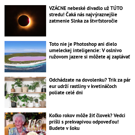
VZÁCNE nebeské divadlo už TÚTO
stredu! Čaká nás najvýraznejšie
zatmenie Slnka za štvrťstoročie
Toto nie je Photoshop ani dielo
umeleckej inteligencie: V oslnivo
ružovom jazere si môžete aj zaplávať
Odchádzate na dovolenku? Trik za pár
eur udrží rastliny v kvetináčoch
poliate celé dni
Koľko rokov môže žiť človek? Vedci
prišli s prekvapivou odpoveďou!
Budete v šoku