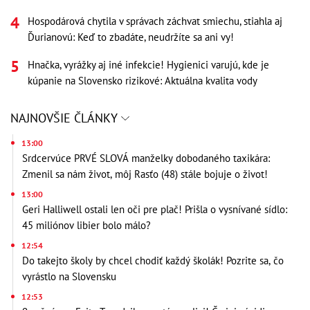
Hospodárová chytila v správach záchvat smiechu, stiahla aj
Ďurianovú: Keď to zbadáte, neudržíte sa ani vy!
Hnačka, vyrážky aj iné infekcie! Hygienici varujú, kde je
kúpanie na Slovensko rizikové: Aktuálna kvalita vody
NAJNOVŠIE ČLÁNKY
13:00
Srdcervúce PRVÉ SLOVÁ manželky dobodaného taxikára:
Zmenil sa nám život, môj Rasťo (48) stále bojuje o život!
13:00
Geri Halliwell ostali len oči pre plač! Prišla o vysnívané sídlo:
45 miliónov libier bolo málo?
12:54
Do takejto školy by chcel chodiť každý školák! Pozrite sa, čo
vyrástlo na Slovensku
12:53