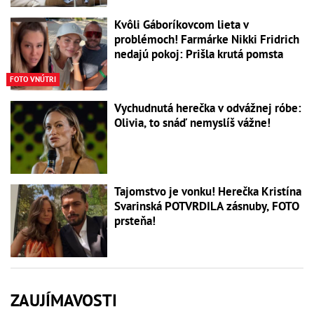
Kvôli Gáboríkovcom lieta v
problémoch! Farmárke Nikki Fridrich
nedajú pokoj: Prišla krutá pomsta
FOTO VNÚTRI
Vychudnutá herečka v odvážnej róbe:
Olivia, to snáď nemyslíš vážne!
Tajomstvo je vonku! Herečka Kristína
Svarinská POTVRDILA zásnuby, FOTO
prsteňa!
ZAUJÍMAVOSTI