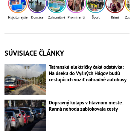
Najčítanejšie
Domáce
Zahraničné
Prominenti
Šport
Krimi
Zaují
SÚVISIACE ČLÁNKY
Tatranské električky čaká odstávka:
Na úseku do Vyšných Hágov budú
cestujúcich voziť náhradné autobusy
Dopravný kolaps v hlavnom meste:
Ranná nehoda zablokovala cesty