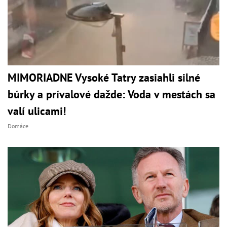
MIMORIADNE Vysoké Tatry zasiahli silné
búrky a prívalové dažde: Voda v mestách sa
valí ulicami!
Domáce