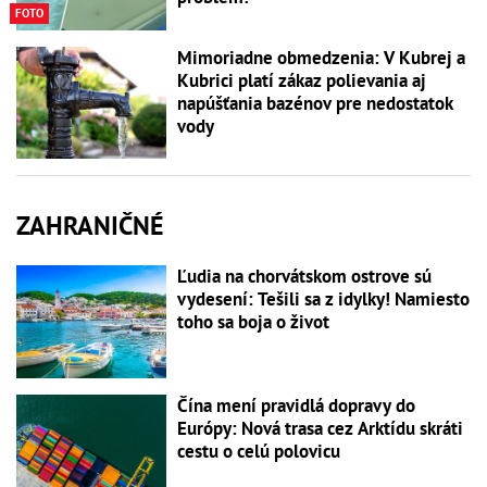
FOTO
Mimoriadne obmedzenia: V Kubrej a
Kubrici platí zákaz polievania aj
napúšťania bazénov pre nedostatok
vody
ZAHRANIČNÉ
Ľudia na chorvátskom ostrove sú
vydesení: Tešili sa z idylky! Namiesto
toho sa boja o život
Čína mení pravidlá dopravy do
Európy: Nová trasa cez Arktídu skráti
cestu o celú polovicu