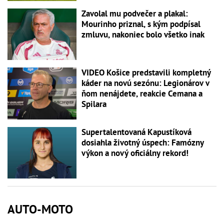
Zavolal mu podvečer a plakal:
Mourinho priznal, s kým podpísal
zmluvu, nakoniec bolo všetko inak
VIDEO Košice predstavili kompletný
káder na novú sezónu: Legionárov v
ňom nenájdete, reakcie Cemana a
Spilara
Supertalentovaná Kapustíková
dosiahla životný úspech: Famózny
výkon a nový oficiálny rekord!
AUTO-MOTO