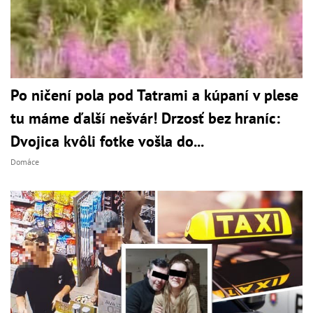
Po ničení pola pod Tatrami a kúpaní v plese
tu máme ďalší nešvár! Drzosť bez hraníc:
Dvojica kvôli fotke vošla do...
Domáce