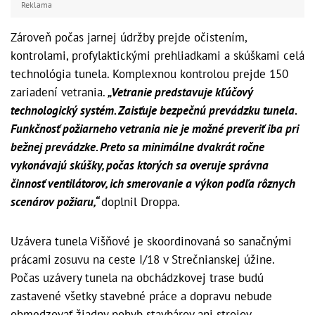
Reklama
Zároveň počas jarnej údržby prejde očistením,
kontrolami, profylaktickými prehliadkami a skúškami celá
technológia tunela. Komplexnou kontrolou prejde 150
zariadení vetrania.
„Vetranie predstavuje kľúčový
technologický systém. Zaisťuje bezpečnú prevádzku tunela.
Funkčnosť požiarneho vetrania nie je možné preveriť iba pri
bežnej prevádzke. Preto sa minimálne dvakrát ročne
vykonávajú skúšky, počas ktorých sa overuje správna
činnosť ventilátorov, ich smerovanie a výkon podľa rôznych
scenárov požiaru,“
doplnil Droppa.
Uzávera tunela Višňové je skoordinovaná so sanačnými
prácami zosuvu na ceste I/18 v Strečnianskej úžine.
Počas uzávery tunela na obchádzkovej trase budú
zastavené všetky stavebné práce a dopravu nebude
obmedzovať žiadny pohyb stavbárov ani strojov.