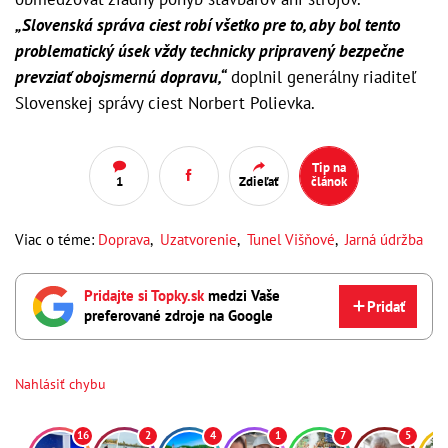
„Slovenská správa ciest robí všetko pre to, aby bol tento
problematický úsek vždy technicky pripravený bezpečne
prevziať obojsmernú dopravu,“
doplnil generálny riaditeľ
Slovenskej správy ciest Norbert Polievka.
Tip na
1
Zdieľať
článok
Viac o téme:
Doprava
,
Uzatvorenie
,
Tunel Višňové
,
Jarná údržba
Pridajte si Topky.sk
medzi Vaše
Pridať
preferované zdroje na Google
Nahlásiť chybu
16
2
4
1
7
5