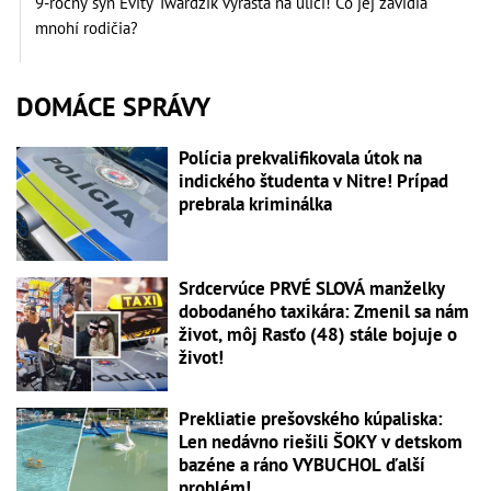
9-ročný syn Evity Twardzik vyrastá na ulici! Čo jej závidia
mnohí rodičia?
DOMÁCE SPRÁVY
Polícia prekvalifikovala útok na
indického študenta v Nitre! Prípad
prebrala kriminálka
Srdcervúce PRVÉ SLOVÁ manželky
dobodaného taxikára: Zmenil sa nám
život, môj Rasťo (48) stále bojuje o
život!
Prekliatie prešovského kúpaliska:
Len nedávno riešili ŠOKY v detskom
bazéne a ráno VYBUCHOL ďalší
problém!