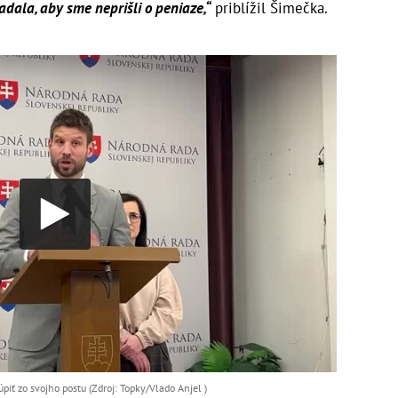
iadala, aby sme neprišli o peniaze,“
priblížil Šimečka.
iť zo svojho postu (Zdroj: Topky/Vlado Anjel )