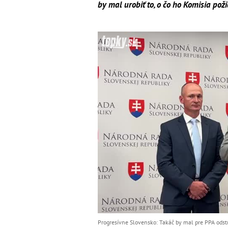
by mal urobiť to, o čo ho Komisia pož
Progresívne Slovensko: Takáč by mal pre PPA odstúp