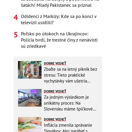
šatách! Mladý Pakistanec sa priznal
Odídenci z Markízy: Kde sa po konci v
televízii usídlili?
Poľsko po útokoch na Ukrajincov:
Polícia tvrdí, že trestné činy z nenávisti
sú zriedkavé
DOBRE VEDIEŤ
Zbaľte sa na letný piknik bez
stresu: Tieto praktické
vychytávky vám ušetria
miesto v batohu!
DOBRE VEDIEŤ
Za jedným výsledkom je
unikátny proces: Na
Slovensku máme špičkové
pracovisko
DOBRE VEDIEŤ
Inflácia zmenila správanie
Slovákov: Ako narábať s