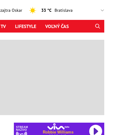
, zajtra Oskar
33 °C
 TV
LIFESTYLE
VOĽNÝ ČAS
STREAM
NAŽIVO
Robbie Williams