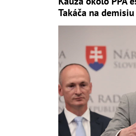
Kauza okolo PPA es
Takáča na demisiu 