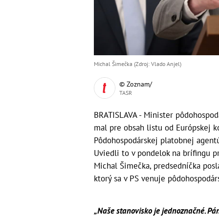
Michal Šimečka (Zdroj: Vlado Anjel)
© Zoznam/
TASR
BRATISLAVA - Minister pôdohospodá
mal pre obsah listu od Európskej k
Pôdohospodárskej platobnej agentúr
Uviedli to v pondelok na brífingu
Michal Šimečka, predsedníčka posl
ktorý sa v PS venuje pôdohospodárst
„Naše stanovisko je jednoznačné. Pán