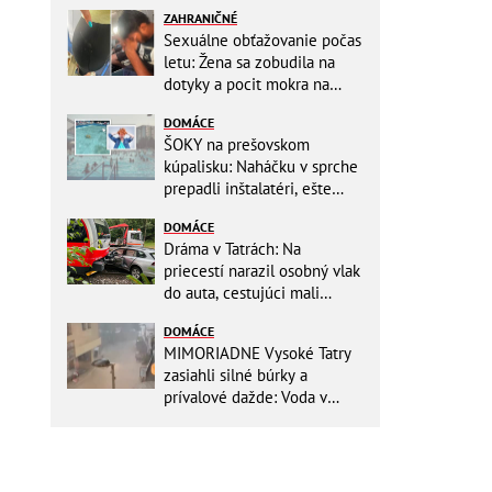
ZAHRANIČNÉ
Sexuálne obťažovanie počas
letu: Žena sa zobudila na
dotyky a pocit mokra na
šatách! Mladý Pakistanec sa
DOMÁCE
priznal
ŠOKY na prešovskom
kúpalisku: Naháčku v sprche
prepadli inštalatéri, ešte
väčšia hrôza číhala v
DOMÁCE
BAZÉNE
Dráma v Tatrách: Na
priecestí narazil osobný vlak
do auta, cestujúci mali
obrovské šťastie
DOMÁCE
MIMORIADNE Vysoké Tatry
zasiahli silné búrky a
prívalové dažde: Voda v
mestách sa valí ulicami!