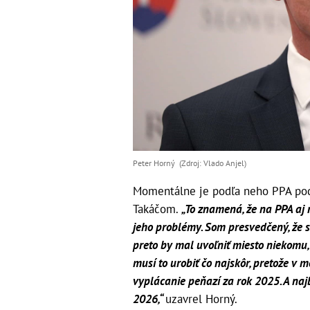
Peter Horný (Zdroj: Vlado Anjel)
Momentálne je podľa neho PPA pod
Takáčom.
„To znamená, že na PPA aj n
jeho problémy. Som presvedčený, že 
preto by mal uvoľniť miesto niekomu,
musí to urobiť čo najskôr, pretože v 
vyplácanie peňazí za rok 2025. A na
2026,“
uzavrel Horný.