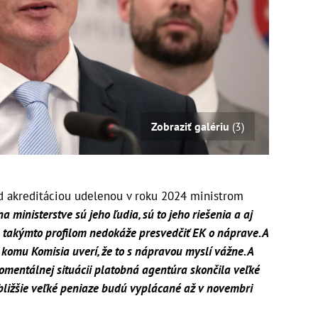
Zobraziť galériu
(3)
 akreditáciou udelenou v roku 2024 ministrom
a ministerstve sú jeho ľudia, sú to jeho riešenia a aj
s takýmto profilom nedokáže presvedčiť EK o náprave. A
 komu Komisia uverí, že to s nápravou myslí vážne. A
momentálnej situácii platobná agentúra skončila veľké
jbližšie veľké peniaze budú vyplácané až v novembri