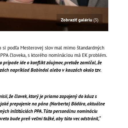
Zobraziť galériu
(3)
o si podľa Mesterovej slov mal mimo štandardných
v PPA človeka, s ktorého nomináciou má EK problém.
ho prípade ide o konflikt záujmov, pretože zamlčal, že
ách napríklad Babindol alebo v kauzách okolo tzv.
misii, že človek, ktorý je priamo zapojený do káuz s
jaké prepojenie na pána (Norberta) Bödöra, aktuálne
ných inštitúciách PPA. Túto personálnu nomináciu
preto bude preň veľmi ťažké, aby túto vec odstránil,“