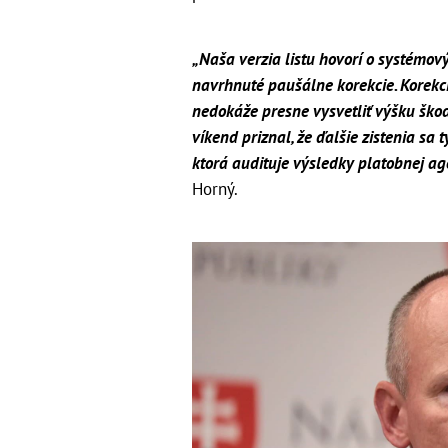
„Naša verzia listu hovorí o systémo
navrhnuté paušálne korekcie. Korekci
nedokáže presne vysvetliť výšku škod
víkend priznal, že ďalšie zistenia sa 
ktorá audituje výsledky platobnej agen
Horný.