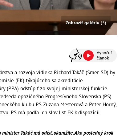
Zobraziť galériu
(3)
Vypočuť
článok
rstva a rozvoja vidieka Richard Takáč (Smer-SD) by
omisie (EK) týkajúceho sa akreditácie
y (PPA) odstúpiť zo svojej ministerskej funkcie.
 predseda opozičného Progresívneho Slovenska (PS)
aneckého klubu PS Zuzana Mesterová a Peter Horný,
vu. PS má podľa ich slov list EK k dispozícii.
 minister Takáč má odísť, okamžite. Ako posledný krok