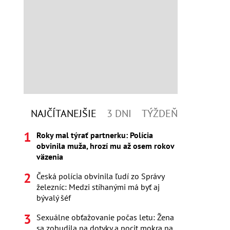
NAJČÍTANEJŠIE
3 DNI
TÝŽDEŇ
Roky mal týrať partnerku: Polícia
obvinila muža, hrozí mu až osem rokov
väzenia
Česká polícia obvinila ľudí zo Správy
železníc: Medzi stíhanými má byť aj
bývalý šéf
Sexuálne obťažovanie počas letu: Žena
sa zobudila na dotyky a pocit mokra na