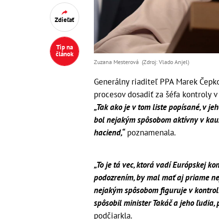
Zdieľať
Tip na
článok
Zuzana Mesterová (Zdroj: Vlado Anjel)
Generálny riaditeľ PPA Marek Čepk
procesov dosadiť za šéfa kontroly 
„Tak ako je v tom liste popísané, v je
bol nejakým spôsobom aktívny v kauz
haciend,“
poznamenala.
„To je tá vec, ktorá vadí Európskej ko
podozrením, by mal mať aj priame ne
nejakým spôsobom figuruje v kontrol
spôsobil minister Takáč a jeho ľudia, 
podčiarkla.