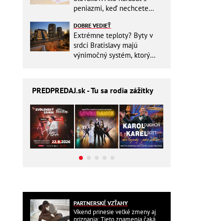
peniazmi, keď nechcete
zbytočne riskovať?
DOBRE VEDIEŤ
Extrémne teploty? Byty v
srdci Bratislavy majú
výnimočný systém, ktorý
ešte aj šetrí náklady
PREDPREDAJ
.sk - Tu sa rodia zážitky
PARTNERSKÉ VZŤAHY
Víkend prinesie veľké zmeny aj
priznania: Tieto znamenia čaká