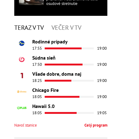
osudové stretnutie
TERAZ V TV
VEČER V TV
Rodinné prípady
17:55
19:00
Súdna sieň
17:50
19:00
Všade dobre, doma naj
18:25
19:00
Chicago Fire
18:05
19:00
Hawaii 5.0
18:05
19:05
Navoľ stanice
Celý program