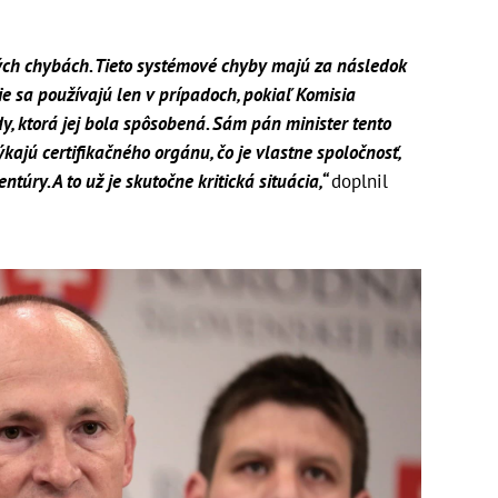
vých chybách. Tieto systémové chyby majú za následok
e sa používajú len v prípadoch, pokiaľ Komisia
y, ktorá jej bola spôsobená. Sám pán minister tento
týkajú certifikačného orgánu, čo je vlastne spoločnosť,
túry. A to už je skutočne kritická situácia,“
doplnil