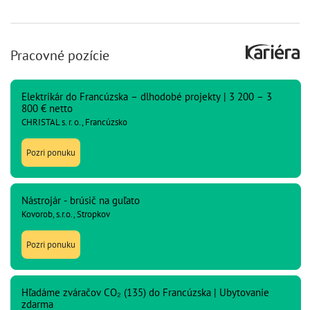
Pracovné pozície
Elektrikár do Francúzska – dlhodobé projekty | 3 200 – 3
800 € netto
CHRISTAL s. r. o., Francúzsko
Pozri ponuku
Nástrojár - brúsič na guľato
Kovorob, s.r.o., Stropkov
Pozri ponuku
Hľadáme zváračov CO₂ (135) do Francúzska | Ubytovanie
zdarma