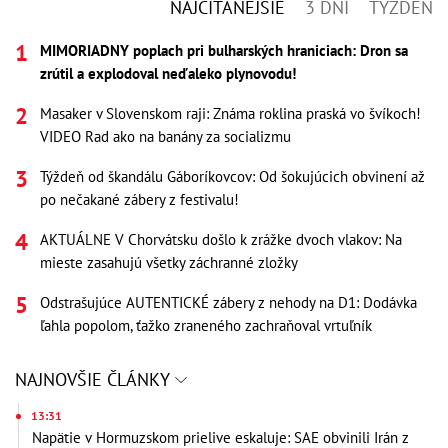
NAJČÍTANEJŠIE
3 DNI
TÝŽDEŇ
MIMORIADNY poplach pri bulharských hraniciach: Dron sa
zrútil a explodoval neďaleko plynovodu!
Masaker v Slovenskom raji: Známa roklina praská vo švíkoch!
VIDEO Rad ako na banány za socializmu
Týždeň od škandálu Gáboríkovcov: Od šokujúcich obvinení až
po nečakané zábery z festivalu!
AKTUÁLNE V Chorvátsku došlo k zrážke dvoch vlakov: Na
mieste zasahujú všetky záchranné zložky
Odstrašujúce AUTENTICKÉ zábery z nehody na D1: Dodávka
ľahla popolom, ťažko zraneného zachraňoval vrtuľník
NAJNOVŠIE ČLÁNKY
13:31
Napätie v Hormuzskom prielive eskaluje: SAE obvinili Irán z