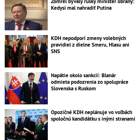
Zomrel bývalý ruský minister obrany:
Kedysi mal nahradiť Putina
KDH nepodporí zmeny volebných
pravidiel z dielne Smeru, Hlasu ani
SNS
Napätie okolo sankcií: Blanár
odmieta podozrenia zo spolupráce
Slovenska s Ruskom
Opozičné KDH neplánuje vo voľbách
spoločnú kandidátku s inými stranami