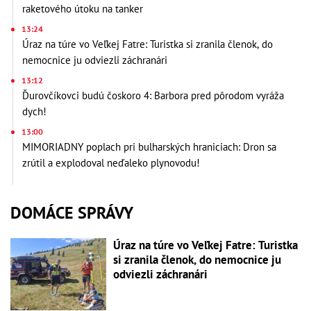
raketového útoku na tanker
13:24
Úraz na túre vo Veľkej Fatre: Turistka si zranila členok, do
nemocnice ju odviezli záchranári
13:12
Ďurovčíkovci budú čoskoro 4: Barbora pred pôrodom vyráža
dych!
13:00
MIMORIADNY poplach pri bulharských hraniciach: Dron sa
zrútil a explodoval neďaleko plynovodu!
DOMÁCE SPRÁVY
Úraz na túre vo Veľkej Fatre: Turistka
si zranila členok, do nemocnice ju
odviezli záchranári