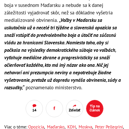
boja v susednom Maďarsku a nebude sa k danej
záležitosti vyjadrovať skôr, než sa dôkladne vyšetria
medializované obvinenia.
„Voľby v Maďarsku sa
uskutočnia už o necelé tri týždne a slovenská opozícia sa
snaží vstúpiť do predvolebného boja a útočiť na súčasnú
vládu za hranicami Slovenska. Namiesto toho, aby si
počkala na výsledky demokratického súboja vo voľbách,
vyťahuje mediálne zbrane a progresivisticky sa snaží
očierňovať každého, kto má iný názor ako ona. Nič jej
nehovorí ani prezumpcia neviny a nepotrebuje žiadne
vyšetrovanie, pretože už dopredu vynáša obvinenia, súdy a
rozsudky,“
poznamenalo ministerstvo.
Tip na
14
Zdieľať
článok
Viac o téme:
Opozícia
,
Maďarsko
,
KDH
,
Moskva
,
Peter Pellegrini
,