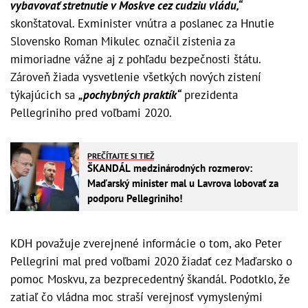
vybavovať stretnutie v Moskve cez cudziu vládu,“
skonštatoval. Exminister vnútra a poslanec za Hnutie
Slovensko Roman Mikulec označil zistenia za
mimoriadne vážne aj z pohľadu bezpečnosti štátu.
Zároveň žiada vysvetlenie všetkých nových zistení
týkajúcich sa
„pochybných praktík“
prezidenta
Pellegriniho pred voľbami 2020.
PREČÍTAJTE SI TIEŽ
ŠKANDÁL medzinárodných rozmerov:
Maďarský minister mal u Lavrova lobovať za
podporu Pellegriniho!
KDH považuje zverejnené informácie o tom, ako Peter
Pellegrini mal pred voľbami 2020 žiadať cez Maďarsko o
pomoc Moskvu, za bezprecedentný škandál. Podotklo, že
zatiaľ čo vládna moc straší verejnosť vymyslenými