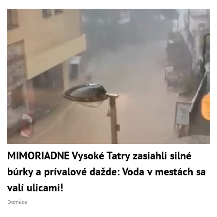
MIMORIADNE Vysoké Tatry zasiahli silné
búrky a prívalové dažde: Voda v mestách sa
valí ulicami!
Domáce