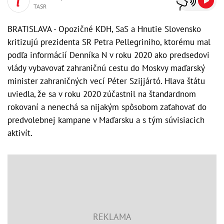
TASR
BRATISLAVA - Opozičné KDH, SaS a Hnutie Slovensko
kritizujú prezidenta SR Petra Pellegriniho, ktorému mal
podľa informácií Denníka N v roku 2020 ako predsedovi
vlády vybavovať zahraničnú cestu do Moskvy maďarský
minister zahraničných vecí Péter Szijjártó. Hlava štátu
uviedla, že sa v roku 2020 zúčastnil na štandardnom
rokovaní a nenechá sa nijakým spôsobom zaťahovať do
predvolebnej kampane v Maďarsku a s tým súvisiacich
aktivít.