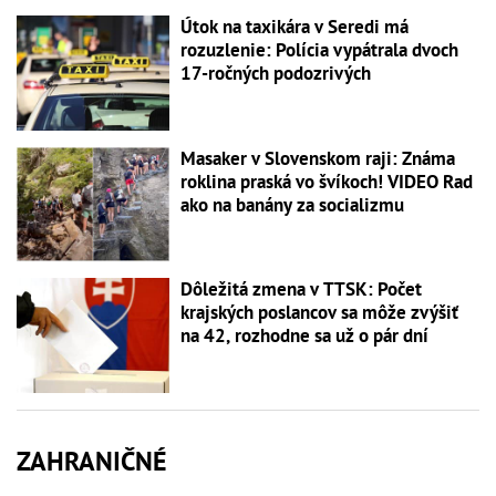
Útok na taxikára v Seredi má
rozuzlenie: Polícia vypátrala dvoch
17-ročných podozrivých
Masaker v Slovenskom raji: Známa
roklina praská vo švíkoch! VIDEO Rad
ako na banány za socializmu
Dôležitá zmena v TTSK: Počet
krajských poslancov sa môže zvýšiť
na 42, rozhodne sa už o pár dní
ZAHRANIČNÉ