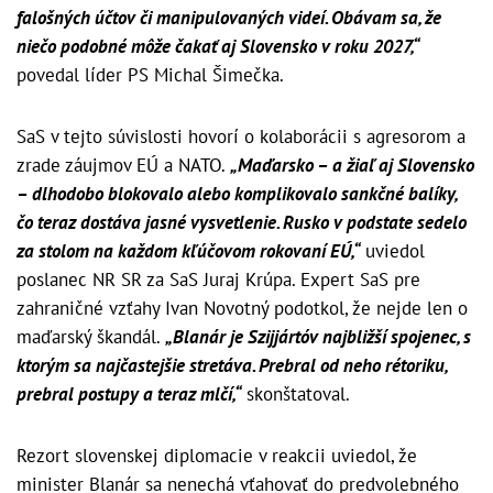
falošných účtov či manipulovaných videí. Obávam sa, že
niečo podobné môže čakať aj Slovensko v roku 2027,“
povedal líder PS Michal Šimečka.
SaS v tejto súvislosti hovorí o kolaborácii s agresorom a
zrade záujmov EÚ a NATO.
„Maďarsko – a žiaľ aj Slovensko
– dlhodobo blokovalo alebo komplikovalo sankčné balíky,
čo teraz dostáva jasné vysvetlenie. Rusko v podstate sedelo
za stolom na každom kľúčovom rokovaní EÚ,“
uviedol
poslanec NR SR za SaS Juraj Krúpa. Expert SaS pre
zahraničné vzťahy Ivan Novotný podotkol, že nejde len o
maďarský škandál.
„Blanár je Szijjártóv najbližší spojenec, s
ktorým sa najčastejšie stretáva. Prebral od neho rétoriku,
prebral postupy a teraz mlčí,“
skonštatoval.
Rezort slovenskej diplomacie v reakcii uviedol, že
minister Blanár sa nenechá vťahovať do predvolebného