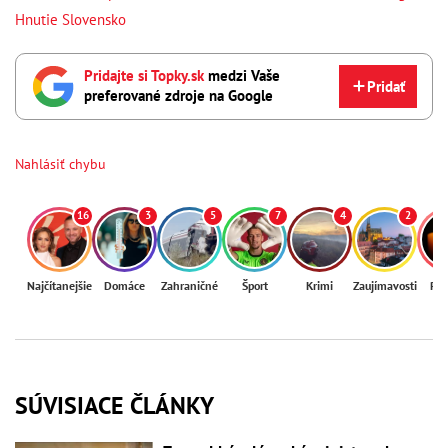
Hnutie Slovensko
Pridajte si Topky.sk
medzi Vaše
Pridať
preferované zdroje na Google
Nahlásiť chybu
16
3
5
7
4
2
Najčítanejšie
Domáce
Zahraničné
Šport
Krimi
Zaujímavosti
Reg
SÚVISIACE ČLÁNKY