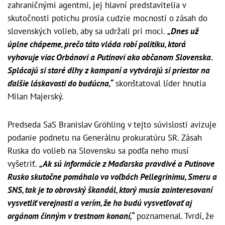
zahraničnými agentmi, jej hlavní predstavitelia v
skutočnosti potichu prosia cudzie mocnosti o zásah do
slovenských volieb, aby sa udržali pri moci.
„Dnes už
úplne chápeme, prečo táto vláda robí politiku, ktorá
vyhovuje viac Orbánovi a Putinovi ako občanom Slovenska.
Splácajú si staré dlhy z kampaní a vytvárajú si priestor na
ďalšie láskavosti do budúcna,“
skonštatoval líder hnutia
Milan Majerský.
Predseda SaS Branislav Gröhling v tejto súvislosti avizuje
podanie podnetu na Generálnu prokuratúru SR. Zásah
Ruska do volieb na Slovensku sa podľa neho musí
vyšetriť.
„Ak sú informácie z Maďarska pravdivé a Putinove
Rusko skutočne pomáhalo vo voľbách Pellegrinimu, Smeru a
SNS, tak je to obrovský škandál, ktorý musia zainteresovaní
vysvetliť verejnosti a verím, že ho budú vysvetľovať aj
orgánom činným v trestnom konaní,“
poznamenal. Tvrdí, že