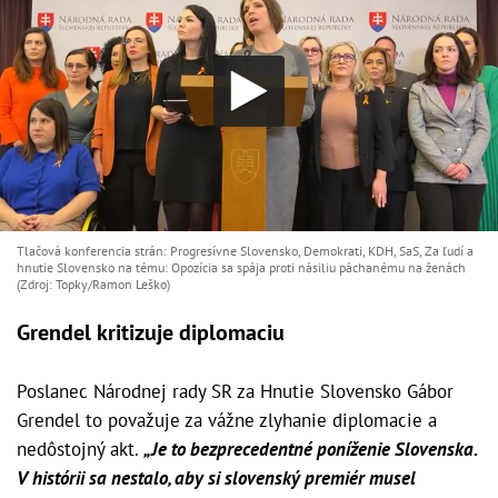
Tlačová konferencia strán: Progresívne Slovensko, Demokrati, KDH, SaS, Za ľudí a
hnutie Slovensko na tému: Opozícia sa spája proti násiliu páchanému na ženách
(Zdroj: Topky/Ramon Leško)
Grendel kritizuje diplomaciu
Poslanec Národnej rady SR za Hnutie Slovensko Gábor
Grendel to považuje za vážne zlyhanie diplomacie a
nedôstojný akt.
„Je to bezprecedentné poníženie Slovenska.
V histórii sa nestalo, aby si slovenský premiér musel