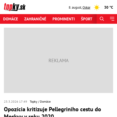
30 °C
8. august
,
Oskar
DOMÁCE
ZAHRANIČNÉ
PROMINENTI
ŠPORT
ZAUJÍMAV
23.3.2026 17:49
Topky
Domáce
Opozícia kritizuje Pellegriniho cestu do
Moskvy v roku 2020