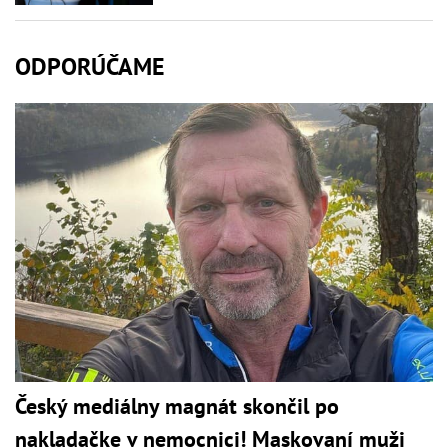
ODPORÚČAME
Český mediálny magnát skončil po
nakladačke v nemocnici! Maskovaní muži