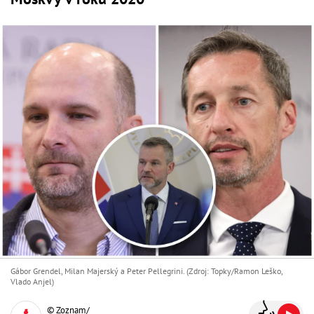
Gábor Grendel, Milan Majerský a Peter Pellegrini. (Zdroj: Topky/Ramon Leško,
Vlado Anjel)
© Zoznam/