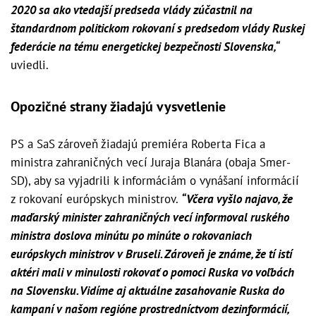
2020 sa ako vtedajší predseda vlády zúčastnil na
štandardnom politickom rokovaní s predsedom vlády Ruskej
federácie na tému energetickej bezpečnosti Slovenska,“
uviedli.
Opozičné strany žiadajú vysvetlenie
PS a SaS zároveň žiadajú premiéra Roberta Fica a
ministra zahraničných vecí Juraja Blanára (obaja Smer-
SD), aby sa vyjadrili k informáciám o vynášaní informácií
z rokovaní európskych ministrov.
“Včera vyšlo najavo, že
maďarský minister zahraničných vecí informoval ruského
ministra doslova minútu po minúte o rokovaniach
európskych ministrov v Bruseli. Zároveň je známe, že tí istí
aktéri mali v minulosti rokovať o pomoci Ruska vo voľbách
na Slovensku. Vidíme aj aktuálne zasahovanie Ruska do
kampaní v našom regióne prostredníctvom dezinformácií,