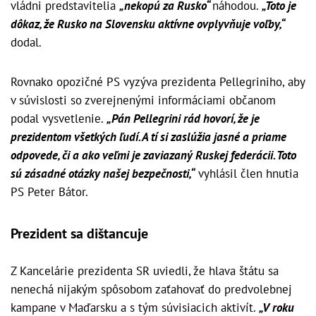
vládni predstavitelia
„nekopú za Rusko“
náhodou.
„Toto je
dôkaz, že Rusko na Slovensku aktívne ovplyvňuje voľby,“
dodal.
Rovnako opozičné PS vyzýva prezidenta Pellegriniho, aby
v súvislosti so zverejnenými informáciami občanom
podal vysvetlenie.
„Pán Pellegrini rád hovorí, že je
prezidentom všetkých ľudí. A tí si zaslúžia jasné a priame
odpovede, či a ako veľmi je zaviazaný Ruskej federácii. Toto
sú zásadné otázky našej bezpečnosti,“
vyhlásil člen hnutia
PS Peter Bátor.
Prezident sa dištancuje
Z Kancelárie prezidenta SR uviedli, že hlava štátu sa
nenechá nijakým spôsobom zaťahovať do predvolebnej
kampane v Maďarsku a s tým súvisiacich aktivít.
„V roku