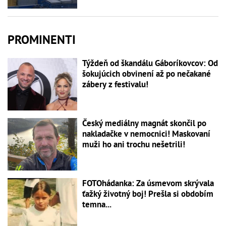
PROMINENTI
Týždeň od škandálu Gáboríkovcov: Od
šokujúcich obvinení až po nečakané
zábery z festivalu!
Český mediálny magnát skončil po
nakladačke v nemocnici! Maskovaní
muži ho ani trochu nešetrili!
FOTOhádanka: Za úsmevom skrývala
ťažký životný boj! Prešla si obdobím
temna...