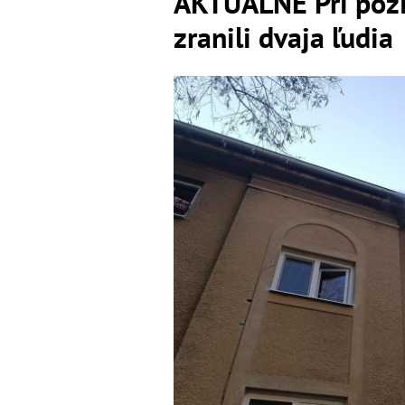
AKTUÁLNE Pri požia
zranili dvaja ľudia