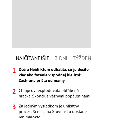
NAJČÍTANEJŠIE
3 DNI
TÝŽDEŇ
Dcéra Heidi Klum odhalila, čo ju desilo
viac ako fotenie v spodnej bielizni:
Záchrana prišla od mamy
Chlapcovi explodovala obľúbená
hračka. Skončil s vážnymi popáleninami
Za jedným výsledkom je unikátny
proces: Sem sa na Slovensku dostane
len málokto