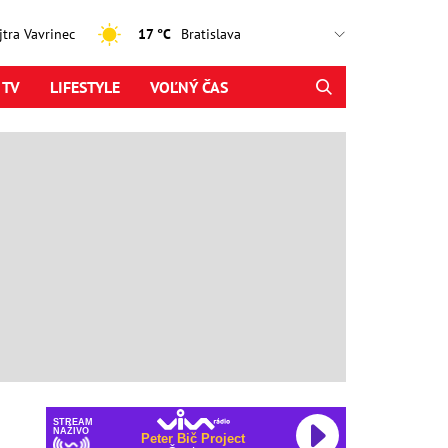
ajtra Vavrinec
17 °C
 TV
LIFESTYLE
VOĽNÝ ČAS
STREAM
NAŽIVO
Peter Bič Project