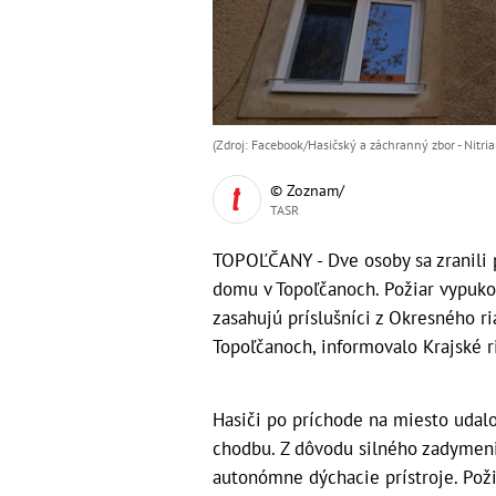
(Zdroj: Facebook/Hasičský a záchranný zbor - Nitria
© Zoznam/
TASR
TOPOĽČANY - Dve osoby sa zranili 
domu v Topoľčanoch. Požiar vypuko
zasahujú príslušníci z Okresného r
Topoľčanoch, informovalo Krajské ri
Hasiči po príchode na miesto udalos
chodbu. Z dôvodu silného zadymenia
autonómne dýchacie prístroje. Pož