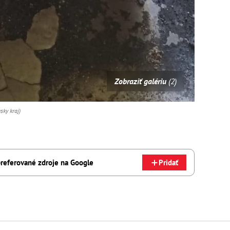
Zobraziť galériu
(2)
sky kraj)
referované zdroje na Google
Pridať