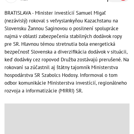
BRATISLAVA - Minister investícií Samuel Migaľ
(nezávislý) rokoval s veľvyslankyňou Kazachstanu na
Slovensku Žannou Saginovou o posilnení spolupráce
najmä v oblasti zabezpečenia stabilných dodávok ropy
pre SR. Hlavnou témou stretnutia bola energetická
bezpečnosť Slovenska a diverzifikácia dodávok v situácii,
keď dodávky cez ropovod Družba zostávajú prerušené. Na
rokovaní sa zúčastnil aj štátny tajomník Ministerstva
hospodárstva SR Szabolcs Hodosy. Informoval o tom
odbor komunikácie Ministerstva investícií, regionálneho
rozvoja a informatizácie (MIRRI) SR.