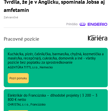
Tvrdila, že je v Anglicku, spomínala Jobsa aj
amfetamín
Zahraničné
Pracovné pozície
Kuchár/ka, pizér, čašník/čka, barman/ka, chyžná, kozmetička a
masér/ka, recepčná/ý, cukrár/ka, domovník a iné - všetky
pozície bez poplatku za sprostredkovanie
AGENTÚRA TITTL s.r.o., Nemecko
Pozri ponuku
Elektrikár do Francúzska – dlhodobé projekty | 3 200 – 3
800 € netto
CHRISTAL s. r. o., Francúzsko