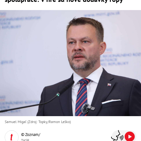
Samuel Migaľ (Zdroj: Topky/Ramon Leško)
© Zoznam/
TASR