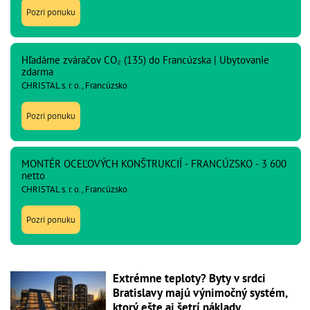
Pozri ponuku
Hľadáme zváračov CO₂ (135) do Francúzska | Ubytovanie
zdarma
CHRISTAL s. r. o., Francúzsko
Pozri ponuku
MONTÉR OCEĽOVÝCH KONŠTRUKCIÍ - FRANCÚZSKO - 3 600
netto
CHRISTAL s. r. o., Francúzsko
Pozri ponuku
Extrémne teploty? Byty v srdci
Bratislavy majú výnimočný systém,
ktorý ešte aj šetrí náklady