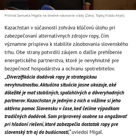
Príchod Samuela Migaľa na dnešné rokovanie vlády (Zdroj: Topky/Vlado Anjel)
Kazachstan v súčasnosti zohráva kľúčovú úlohu pri
zabezpečovaní alternatívnych zdrojov ropy, čím
významne prispieva k stabilite zásobovania slovenského
trhu. Obe strany potvrdili záujem o ďalšie prehĺbenie
energetického partnerstva, ktoré je nevyhnutné pre
bezpečnosť hospodárstva a ochranu spotrebiteľov.
„Diverzifikácia dodávok ropy je strategickou
nevyhnutnosťou. Aktuálna situácia jasne ukazuje, aké
dôležité je mať stabilných, spoľahlivých a dôveryhodných
partnerov. Kazachstan je jedným z nich a vážime si jeho
aktívnu pomoc Slovensku v čase, keď čelíme výpadkom
tradičných dodávok. Som pripravený osobne sa angažovať
pri hľadaní riešení, ktoré zabezpečia dostatok ropy pre
slovenský trh aj do budúcnosti,“
uviedol Migaľ.