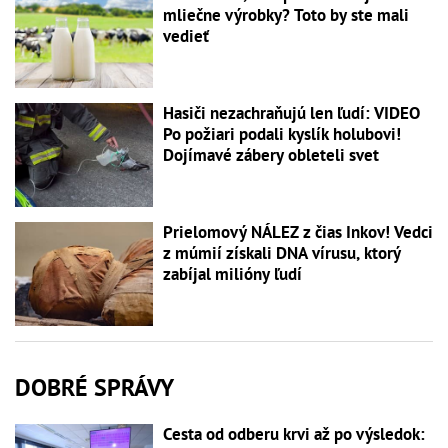
mliečne výrobky? Toto by ste mali
vedieť
Hasiči nezachraňujú len ľudí: VIDEO
Po požiari podali kyslík holubovi!
Dojímavé zábery obleteli svet
Prielomový NÁLEZ z čias Inkov! Vedci
z múmií získali DNA vírusu, ktorý
zabíjal milióny ľudí
DOBRÉ SPRÁVY
Cesta od odberu krvi až po výsledok: