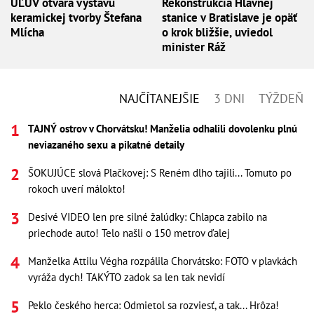
ÚĽUV otvára výstavu
Rekonštrukcia Hlavnej
keramickej tvorby Štefana
stanice v Bratislave je opäť
Mlícha
o krok bližšie, uviedol
minister Ráž
NAJČÍTANEJŠIE
3 DNI
TÝŽDEŇ
TAJNÝ ostrov v Chorvátsku! Manželia odhalili dovolenku plnú
neviazaného sexu a pikatné detaily
ŠOKUJÚCE slová Plačkovej: S Reném dlho tajili... Tomuto po
rokoch uverí málokto!
Desivé VIDEO len pre silné žalúdky: Chlapca zabilo na
priechode auto! Telo našli o 150 metrov ďalej
Manželka Attilu Végha rozpálila Chorvátsko: FOTO v plavkách
vyráža dych! TAKÝTO zadok sa len tak nevidí
Peklo českého herca: Odmietol sa rozviesť, a tak... Hrôza!