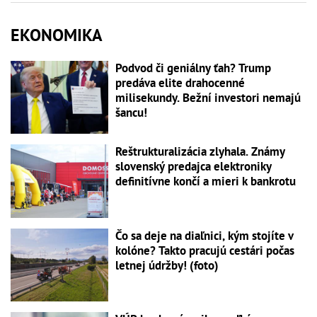
EKONOMIKA
Podvod či geniálny ťah? Trump
predáva elite drahocenné
milisekundy. Bežní investori nemajú
šancu!
Reštrukturalizácia zlyhala. Známy
slovenský predajca elektroniky
definitívne končí a mieri k bankrotu
Čo sa deje na diaľnici, kým stojíte v
kolóne? Takto pracujú cestári počas
letnej údržby! (foto)