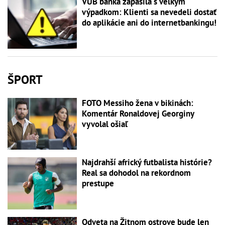
VÚB banka zápasila s veľkým
výpadkom: Klienti sa nevedeli dostať
do aplikácie ani do internetbankingu!
ŠPORT
FOTO Messiho žena v bikinách:
Komentár Ronaldovej Georginy
vyvolal ošiaľ
Najdrahší africký futbalista histórie?
Real sa dohodol na rekordnom
prestupe
Odveta na Žitnom ostrove bude len