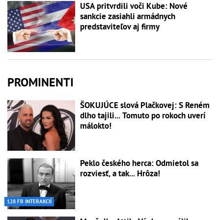
USA pritvrdili voči Kube: Nové
sankcie zasiahli armádnych
predstaviteľov aj firmy
PROMINENTI
ŠOKUJÚCE slová Plačkovej: S Reném
dlho tajili... Tomuto po rokoch uverí
málokto!
Peklo českého herca: Odmietol sa
rozviesť, a tak... Hrôza!
128 FB INTERAKCIÍ