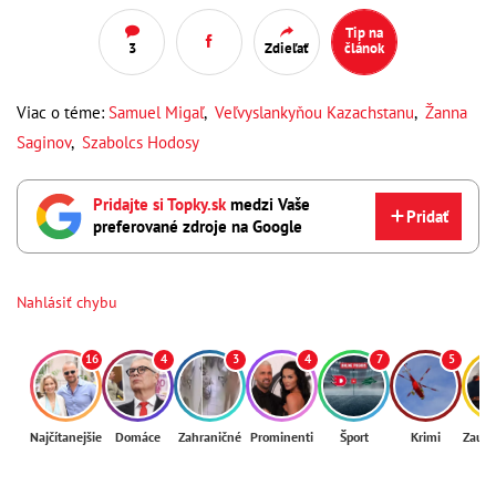
Tip na
3
Zdieľať
článok
Viac o téme:
Samuel Migaľ
,
Veľvyslankyňou Kazachstanu
,
Žanna
Saginov
,
Szabolcs Hodosy
Pridajte si Topky.sk
medzi Vaše
Pridať
preferované zdroje na Google
Nahlásiť chybu
16
4
3
4
7
5
Najčítanejšie
Domáce
Zahraničné
Prominenti
Šport
Krimi
Zaují