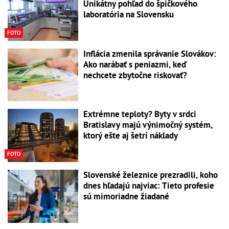
Unikátny pohľad do špičkového
laboratória na Slovensku
FOTO
Inflácia zmenila správanie Slovákov:
Ako narábať s peniazmi, keď
nechcete zbytočne riskovať?
Extrémne teploty? Byty v srdci
Bratislavy majú výnimočný systém,
ktorý ešte aj šetrí náklady
FOTO
Slovenské železnice prezradili, koho
dnes hľadajú najviac: Tieto profesie
sú mimoriadne žiadané