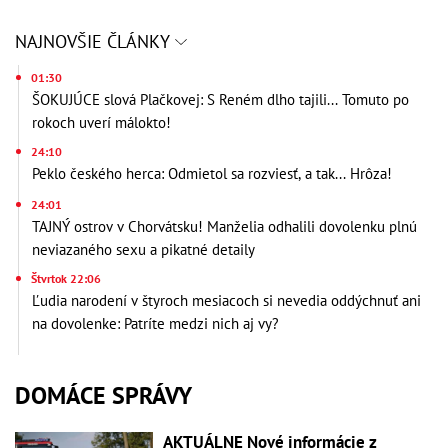
NAJNOVŠIE ČLÁNKY
01:30
ŠOKUJÚCE slová Plačkovej: S Reném dlho tajili... Tomuto po
rokoch uverí málokto!
24:10
Peklo českého herca: Odmietol sa rozviesť, a tak... Hrôza!
24:01
TAJNÝ ostrov v Chorvátsku! Manželia odhalili dovolenku plnú
neviazaného sexu a pikatné detaily
Štvrtok 22:06
Ľudia narodení v štyroch mesiacoch si nevedia oddýchnuť ani
na dovolenke: Patríte medzi nich aj vy?
DOMÁCE SPRÁVY
AKTUÁLNE Nové informácie z