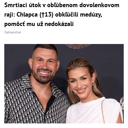
Smrtiaci útok v obľúbenom dovolenkovom
raji: Chlapca (†13) obkľúčili medúzy,
pomôcť mu už nedokázali
Zahraničné