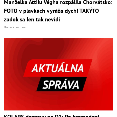
Manželka Attilu Végha rozpálila Chorvátsko:
FOTO v plavkách vyráža dych! TAKÝTO
zadok sa len tak nevidí
Domáci prominenti
KOLAPS dopravy na D1: Po hromadnej