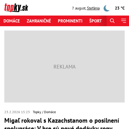
23 °C
7. august
,
Štefánia
DOMÁCE
ZAHRANIČNÉ
PROMINENTI
ŠPORT
ZAUJÍMAV
23.2.2026 15:23
Topky
Domáce
Migaľ rokoval s Kazachstanom o posilnení
spolupráce: V hre sú nové dodávky ropy