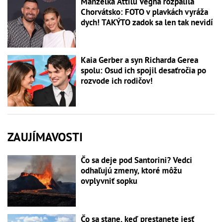
Manželka Attilu Végha rozpálila
Chorvátsko: FOTO v plavkách vyráža
dych! TAKÝTO zadok sa len tak nevidí
Kaia Gerber a syn Richarda Gerea
spolu: Osud ich spojil desaťročia po
rozvode ich rodičov!
ZAUJÍMAVOSTI
Čo sa deje pod Santorini? Vedci
odhaľujú zmeny, ktoré môžu
ovplyvniť sopku
Čo sa stane, keď prestanete jesť