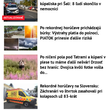
kúpaliska pri Šali: 8 ľudí skončilo v
nemocnici
AKTUALIZOVANÉ
Po rekordnej horúčave prichádzajú
búrky: Výstrahy platia do polnoci,
PIATOK prinesie ďalšie riziká
Po ničení pola pod Tatrami a kúpaní v
plese tu máme ďalší nešvár! Drzosť
bez hraníc: Dvojica kvôli fotke vošla
do...
Rekordné horúčavy na Slovensku:
Záchranári vo štvrtok zasahovali pri
kolapsoch už 83-krát