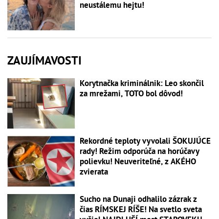
neustálemu hejtu!
ZAUJÍMAVOSTI
Korytnačka kriminálnik: Leo skončil
za mrežami, TOTO bol dôvod!
Rekordné teploty vyvolali ŠOKUJÚCE
rady! Režim odporúča na horúčavy
polievku! Neuveriteľné, z AKÉHO
zvierata
Sucho na Dunaji odhalilo zázrak z
čias RÍMSKEJ RÍŠE! Na svetlo sveta