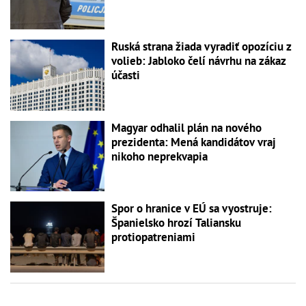
Ruská strana žiada vyradiť opozíciu z
volieb: Jabloko čelí návrhu na zákaz
účasti
Magyar odhalil plán na nového
prezidenta: Mená kandidátov vraj
nikoho neprekvapia
Spor o hranice v EÚ sa vyostruje:
Španielsko hrozí Taliansku
protiopatreniami