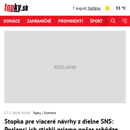
33 °C
7. august
,
Štefánia
DOMÁCE
ZAHRANIČNÉ
PROMINENTI
ŠPORT
ZAUJÍMAV
27.1.2026 14:04
Topky
Domáce
Stopka pre viaceré návrhy z dielne SNS:
Poslanci ich stiahli priamo počas schôdze