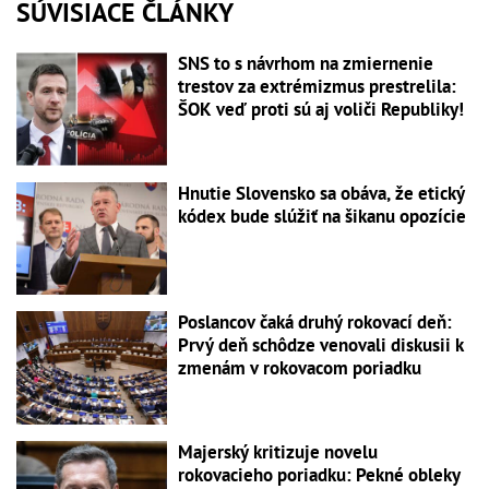
SÚVISIACE ČLÁNKY
SNS to s návrhom na zmiernenie
trestov za extrémizmus prestrelila:
ŠOK veď proti sú aj voliči Republiky!
Hnutie Slovensko sa obáva, že etický
kódex bude slúžiť na šikanu opozície
Poslancov čaká druhý rokovací deň:
Prvý deň schôdze venovali diskusii k
zmenám v rokovacom poriadku
Majerský kritizuje novelu
rokovacieho poriadku: Pekné obleky