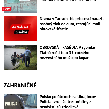
FOTO
Dráma v Tatrách: Na priecestí narazil
osobný vlak do auta, cestujúci mali
obrovské šťastie
OBROVSKÁ TRAGÉDIA V rybníku
Zlatná našli telo 39-ročného
nezvestného muža po kúpaní
ZAHRANIČNÉ
Poľsko po útokoch na Ukrajincov:
Polícia tvrdí, že trestné činy z
nenávisti sú zriedkavé