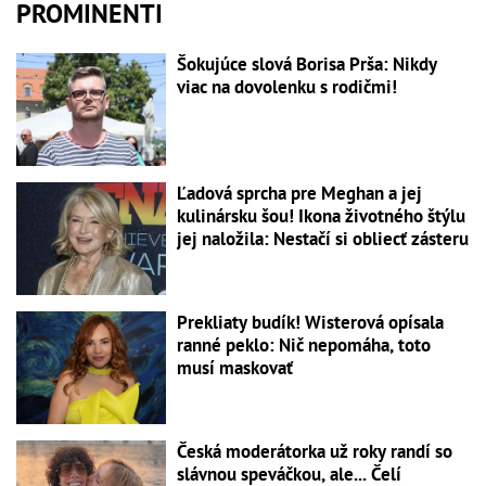
PROMINENTI
Šokujúce slová Borisa Prša: Nikdy
viac na dovolenku s rodičmi!
Ľadová sprcha pre Meghan a jej
kulinársku šou! Ikona životného štýlu
jej naložila: Nestačí si obliecť zásteru
Prekliaty budík! Wisterová opísala
ranné peklo: Nič nepomáha, toto
musí maskovať
Česká moderátorka už roky randí so
slávnou speváčkou, ale... Čelí