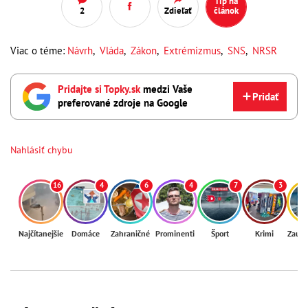
Tip na
2
Zdieľať
článok
Viac o téme:
Návrh
,
Vláda
,
Zákon
,
Extrémizmus
,
SNS
,
NRSR
Pridajte si Topky.sk
medzi Vaše
Pridať
preferované zdroje na Google
Nahlásiť chybu
16
4
6
4
7
3
Najčítanejšie
Domáce
Zahraničné
Prominenti
Šport
Krimi
Zaují