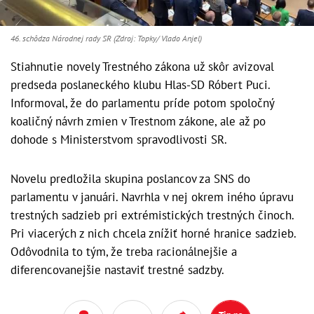
46. schôdza Národnej rady SR (Zdroj: Topky/ Vlado Anjel)
Stiahnutie novely Trestného zákona už skôr avizoval
predseda poslaneckého klubu Hlas-SD Róbert Puci.
Informoval, že do parlamentu príde potom spoločný
koaličný návrh zmien v Trestnom zákone, ale až po
dohode s Ministerstvom spravodlivosti SR.
Novelu predložila skupina poslancov za SNS do
parlamentu v januári. Navrhla v nej okrem iného úpravu
trestných sadzieb pri extrémistických trestných činoch.
Pri viacerých z nich chcela znížiť horné hranice sadzieb.
Odôvodnila to tým, že treba racionálnejšie a
diferencovanejšie nastaviť trestné sadzby.