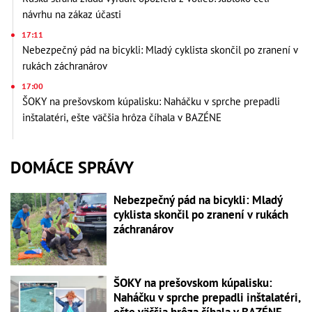
návrhu na zákaz účasti
17:11
Nebezpečný pád na bicykli: Mladý cyklista skončil po zranení v
rukách záchranárov
17:00
ŠOKY na prešovskom kúpalisku: Naháčku v sprche prepadli
inštalatéri, ešte väčšia hrôza číhala v BAZÉNE
DOMÁCE SPRÁVY
Nebezpečný pád na bicykli: Mladý
cyklista skončil po zranení v rukách
záchranárov
ŠOKY na prešovskom kúpalisku:
Naháčku v sprche prepadli inštalatéri,
ešte väčšia hrôza číhala v BAZÉNE