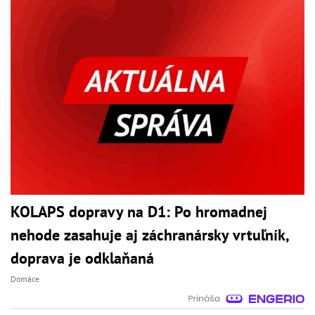
KOLAPS dopravy na D1: Po hromadnej
nehode zasahuje aj záchranársky vrtuľník,
doprava je odklaňaná
Domáce