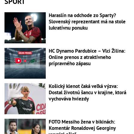
ŠPORT
Haraslín na odchode zo Sparty?
Slovenský reprezentant má na stole
lukratívnu ponuku
HC Dynamo Pardubice – Vlci Žilina:
Online prenos z atraktívneho
prípravného zápasu
Košický klenot čaká veľká výzva:
Dostal životnú šancu v krajine, ktorá
vychováva hviezdy
FOTO Messiho žena v bikinách:
Komentár Ronaldovej Georginy