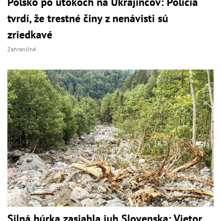
Poľsko po útokoch na Ukrajincov: Polícia
tvrdí, že trestné činy z nenávisti sú
zriedkavé
Zahraničné
Silná búrka zasiahla juh Slovenska: Vietor