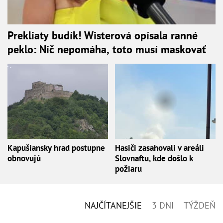
Prekliaty budík! Wisterová opísala ranné
peklo: Nič nepomáha, toto musí maskovať
Kapušiansky hrad postupne
Hasiči zasahovali v areáli
obnovujú
Slovnaftu, kde došlo k
požiaru
NAJČÍTANEJŠIE
3 DNI
TÝŽDEŇ