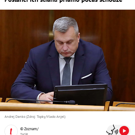
Andrej Danko (Zdroj: Topky/Vlado Anjel)
© Zoznam/
TASR