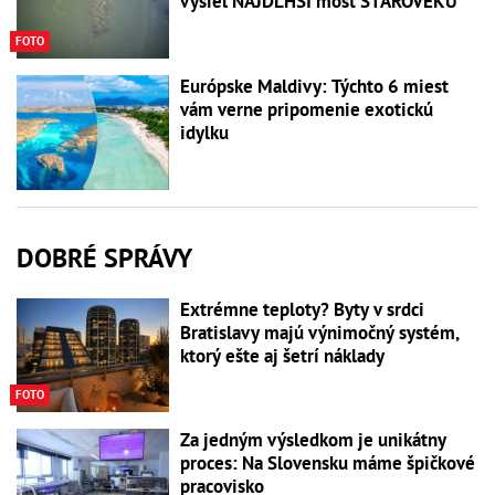
vyšiel NAJDLHŠÍ most STAROVEKU
FOTO
Európske Maldivy: Týchto 6 miest
vám verne pripomenie exotickú
idylku
DOBRÉ SPRÁVY
Extrémne teploty? Byty v srdci
Bratislavy majú výnimočný systém,
ktorý ešte aj šetrí náklady
FOTO
Za jedným výsledkom je unikátny
proces: Na Slovensku máme špičkové
pracovisko