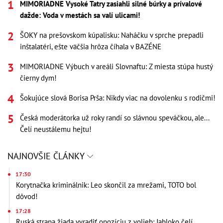
MIMORIADNE Vysoké Tatry zasiahli silné búrky a prívalové
dažde: Voda v mestách sa valí ulicami!
ŠOKY na prešovskom kúpalisku: Naháčku v sprche prepadli
inštalatéri, ešte väčšia hrôza číhala v BAZÉNE
MIMORIADNE Výbuch v areáli Slovnaftu: Z miesta stúpa hustý
čierny dym!
Šokujúce slová Borisa Prša: Nikdy viac na dovolenku s rodičmi!
Česká moderátorka už roky randí so slávnou speváčkou, ale...
Čelí neustálemu hejtu!
NAJNOVŠIE ČLÁNKY
17:30
Korytnačka kriminálnik: Leo skončil za mrežami, TOTO bol
dôvod!
17:28
Ruská strana žiada vyradiť opozíciu z volieb: Jabloko čelí