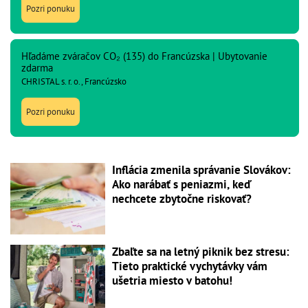
Pozri ponuku
Hľadáme zváračov CO₂ (135) do Francúzska | Ubytovanie
zdarma
CHRISTAL s. r. o., Francúzsko
Pozri ponuku
Inflácia zmenila správanie Slovákov:
Ako narábať s peniazmi, keď
nechcete zbytočne riskovať?
Zbaľte sa na letný piknik bez stresu:
Tieto praktické vychytávky vám
ušetria miesto v batohu!