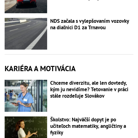
NDS začala s vylepšovaním vozovky
na diaľnici D1 za Trnavou
KARIÉRA A MOTIVÁCIA
Chceme diverzitu, ale len dovtedy,
kým ju nevidíme? Tetovanie v práci
stále rozdeľuje Slovákov
Školstvo: Najväčší dopyt je po
učiteľoch matematiky, angličtiny a
fyziky