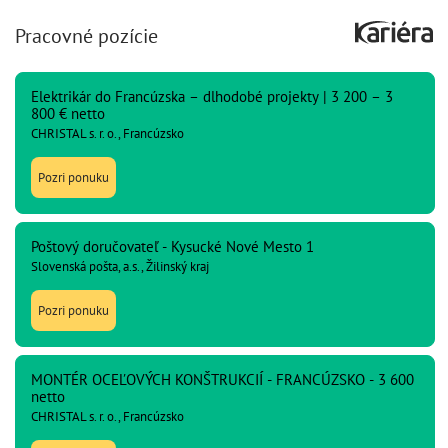
Pracovné pozície
Elektrikár do Francúzska – dlhodobé projekty | 3 200 – 3
800 € netto
CHRISTAL s. r. o., Francúzsko
Pozri ponuku
Poštový doručovateľ - Kysucké Nové Mesto 1
Slovenská pošta, a.s., Žilinský kraj
Pozri ponuku
MONTÉR OCEĽOVÝCH KONŠTRUKCIÍ - FRANCÚZSKO - 3 600
netto
CHRISTAL s. r. o., Francúzsko