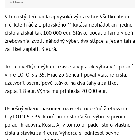
Reklama
V ten istý deň padla aj vysoká výhra v hre Všetko alebo
nič, kde hráč z Liptovského Mikuláša neuhádol ani jedno
číslo a získal tak 100 000 eur. Stávku podal priamo v deň
žrebovania, zvolil náhodný výber, dva stĺpce a jeden ťah a
za tiket zaplatil 3 eurá.
Treticu veľkých výhier uzavrela v piatok výhra v 1. poradí
v hre LOTO 5 z 35. Hráč zo Senca tipoval vlastné čísla,
uzatvoril osemtipovú stávku na dva ťahy a za tiket
zaplatil 8 eur. Výhra mu priniesla 20 000 eur.
Úspešný víkend nakoniec uzavrelo nedeľné žrebovanie
hry LOTO 5 z 35, ktoré prinieslo ďalšiu výhru v prvom
poradí hráčovi z Košíc. Aj v tomto prípade išlo o vlastné
čísla a stávku za 4 eurá. Výherca si odniesol pevne