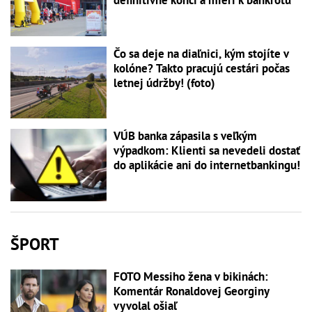
definitívne končí a mieri k bankrotu
Čo sa deje na diaľnici, kým stojíte v
kolóne? Takto pracujú cestári počas
letnej údržby! (foto)
VÚB banka zápasila s veľkým
výpadkom: Klienti sa nevedeli dostať
do aplikácie ani do internetbankingu!
ŠPORT
FOTO Messiho žena v bikinách:
Komentár Ronaldovej Georginy
vyvolal ošiaľ