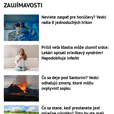
ZAUJÍMAVOSTI
Neviete zaspať pre horúčavy? Vedci
radia 8 jednoduchých trikov
Príliš veľa šťastia môže zlomiť srdce:
Lekári opísali zriedkavý syndróm!
Napodobňuje infarkt
Čo sa deje pod Santorini? Vedci
odhaľujú zmeny, ktoré môžu
ovplyvniť sopku
Čo sa stane, keď prestanete jesť
mliečne výrobky? Toto by ste mali