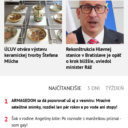
ÚĽUV otvára výstavu
Rekonštrukcia Hlavnej
keramickej tvorby Štefana
stanice v Bratislave je opäť
Mlícha
o krok bližšie, uviedol
minister Ráž
NAJČÍTANEJŠIE
3 DNI
TÝŽDEŇ
ARMAGEDON sa dá pozorovať už aj z vesmíru: Mrazivé
satelitné snímky, rozdiel len pár rokov a po vode ani stopy!
Šok v rodine Angeliny Jolie: Po rozvode s manželkou priznal -
som gay!