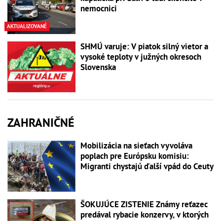
nemocnici
AKTUALIZOVANÉ
SHMÚ varuje: V piatok silný vietor a
vysoké teploty v južných okresoch
Slovenska
ZAHRANIČNÉ
Mobilizácia na sieťach vyvoláva
poplach pre Európsku komisiu:
Migranti chystajú ďalší vpád do Ceuty
ŠOKUJÚCE ZISTENIE Známy reťazec
predával rybacie konzervy, v ktorých