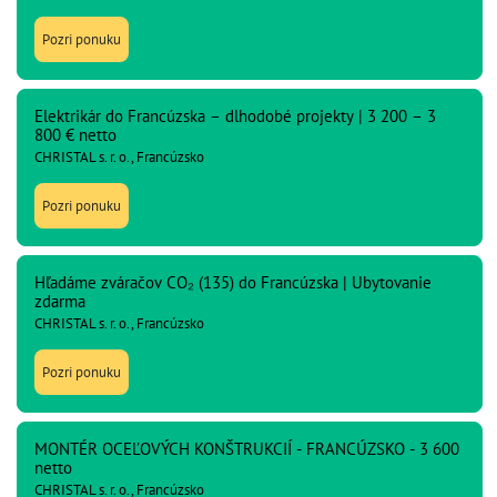
Pozri ponuku
Elektrikár do Francúzska – dlhodobé projekty | 3 200 – 3
800 € netto
CHRISTAL s. r. o., Francúzsko
Pozri ponuku
Hľadáme zváračov CO₂ (135) do Francúzska | Ubytovanie
zdarma
CHRISTAL s. r. o., Francúzsko
Pozri ponuku
MONTÉR OCEĽOVÝCH KONŠTRUKCIÍ - FRANCÚZSKO - 3 600
netto
CHRISTAL s. r. o., Francúzsko