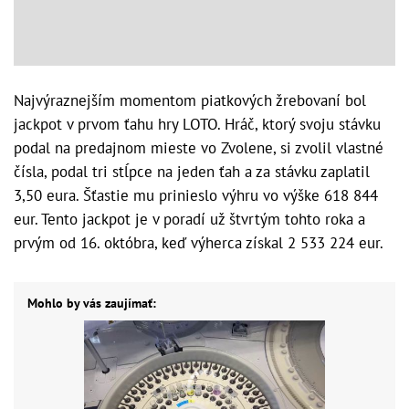
Najvýraznejším momentom piatkových žrebovaní bol
jackpot v prvom ťahu hry LOTO. Hráč, ktorý svoju stávku
podal na predajnom mieste vo Zvolene, si zvolil vlastné
čísla, podal tri stĺpce na jeden ťah a za stávku zaplatil
3,50 eura. Šťastie mu prinieslo výhru vo výške 618 844
eur. Tento jackpot je v poradí už štvrtým tohto roka a
prvým od 16. októbra, keď výherca získal 2 533 224 eur.
Mohlo by vás zaujímať: