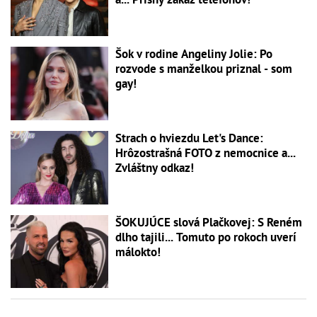
Šok v rodine Angeliny Jolie: Po
rozvode s manželkou priznal - som
gay!
Strach o hviezdu Let's Dance:
Hrôzostrašná FOTO z nemocnice a...
Zvláštny odkaz!
ŠOKUJÚCE slová Plačkovej: S Reném
dlho tajili... Tomuto po rokoch uverí
málokto!