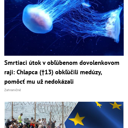
Smrtiaci útok v obľúbenom dovolenkovom
raji: Chlapca (†13) obkľúčili medúzy,
pomôcť mu už nedokázali
Zahraničné