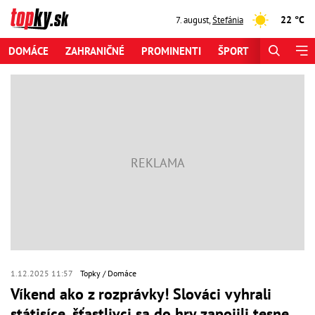
22 °C
7. august
,
Štefánia
DOMÁCE
ZAHRANIČNÉ
PROMINENTI
ŠPORT
ZAUJÍMAV
1.12.2025 11:57
Topky
Domáce
Víkend ako z rozprávky! Slováci vyhrali
státisíce, šťastlivci sa do hry zapojili tesne