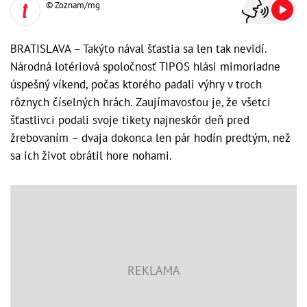
© Zoznam/mg
BRATISLAVA – Takýto nával šťastia sa len tak nevidí.
Národná lotériová spoločnosť TIPOS hlási mimoriadne
úspešný víkend, počas ktorého padali výhry v troch
rôznych číselných hrách. Zaujímavosťou je, že všetci
šťastlivci podali svoje tikety najneskôr deň pred
žrebovaním – dvaja dokonca len pár hodín predtým, než
sa ich život obrátil hore nohami.