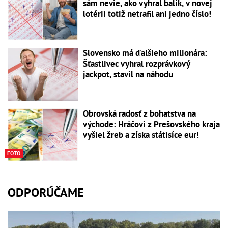
sám nevie, ako vyhral balík, v novej
lotérii totiž netrafil ani jedno číslo!
Slovensko má ďalšieho milionára:
Šťastlivec vyhral rozprávkový
jackpot, stavil na náhodu
Obrovská radosť z bohatstva na
východe: Hráčovi z Prešovského kraja
vyšiel žreb a získa státisíce eur!
FOTO
ODPORÚČAME