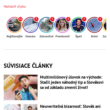
Nahlásiť chybu
16
3
5
3
7
5
Najčítanejšie
Domáce
Zahraničné
Prominenti
Šport
Krimi
Zaují
SÚVISIACE ČLÁNKY
Multimiliónový úlovok na východe:
Stačil jeden náhodný tip a Slovákovi
sa od základu zmenil život!
Neuveriteľná bizarnosť: Slovák ani