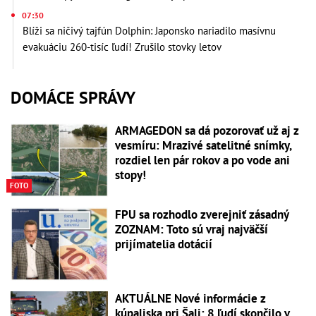
07:30
Blíži sa ničivý tajfún Dolphin: Japonsko nariadilo masívnu
evakuáciu 260-tisíc ľudí! Zrušilo stovky letov
DOMÁCE SPRÁVY
ARMAGEDON sa dá pozorovať už aj z
vesmíru: Mrazivé satelitné snímky,
rozdiel len pár rokov a po vode ani
stopy!
FOTO
FPU sa rozhodlo zverejniť zásadný
ZOZNAM: Toto sú vraj najväčší
prijímatelia dotácií
AKTUÁLNE Nové informácie z
kúpaliska pri Šali: 8 ľudí skončilo v