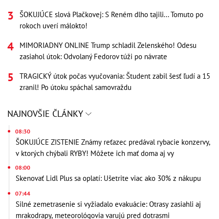
ŠOKUJÚCE slová Plačkovej: S Reném dlho tajili... Tomuto po
rokoch uverí málokto!
MIMORIADNY ONLINE Trump schladil Zelenského! Odesu
zasiahol útok: Odvolaný Fedorov túži po návrate
TRAGICKÝ útok počas vyučovania: Študent zabil šesť ľudí a 15
zranil! Po útoku spáchal samovraždu
NAJNOVŠIE ČLÁNKY
08:30
ŠOKUJÚCE ZISTENIE Známy reťazec predával rybacie konzervy,
v ktorých chýbali RYBY! Môžete ich mať doma aj vy
08:00
Skenovať Lidl Plus sa oplatí: Ušetrite viac ako 30% z nákupu
07:44
Silné zemetrasenie si vyžiadalo evakuácie: Otrasy zasiahli aj
mrakodrapy, meteorológovia varujú pred dotrasmi