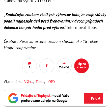
stanovenú výhru 20 000 eur.
„Spoločným znakom všetkých výhercov bolo, že svoje stávky
podali najneskôr deň pred žrebovaním, v dvoch prípadoch
dokonca len pár hodín pred výhrou,“
informoval Tipos.
Číselné lotérie sú určené osobám starším ako 18 rokov.
Hrajte zodpovedne.
Tip na
1
Zdieľať
článok
Viac o téme:
Výhra
,
Tipos
,
LOTO
Pridajte si Topky.sk
medzi Vaše
Pridať
preferované zdroje na Google