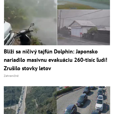
Blíži sa ničivý tajfún Dolphin: Japonsko
nariadilo masívnu evakuáciu 260-tisíc ľudí!
Zrušilo stovky letov
Zahraničné