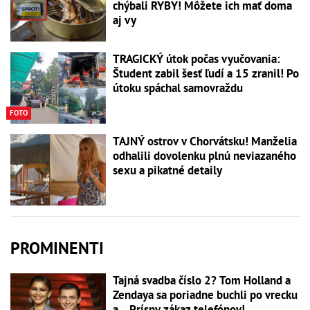
chýbali RYBY! Môžete ich mať doma
aj vy
TRAGICKÝ útok počas vyučovania:
Študent zabil šesť ľudí a 15 zranil! Po
útoku spáchal samovraždu
FOTO
TAJNÝ ostrov v Chorvátsku! Manželia
odhalili dovolenku plnú neviazaného
sexu a pikatné detaily
PROMINENTI
Tajná svadba číslo 2? Tom Holland a
Zendaya sa poriadne buchli po vrecku
a... Prísny zákaz telefónov!