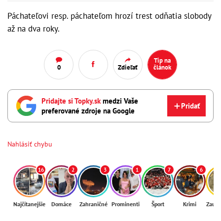
Páchateľovi resp. páchateľom hrozí trest odňatia slobody
až na dva roky.
Tip na
0
Zdieľať
článok
Pridajte si Topky.sk
medzi Vaše
Pridať
preferované zdroje na Google
Nahlásiť chybu
16
2
3
1
7
6
Najčítanejšie
Domáce
Zahraničné
Prominenti
Šport
Krimi
Zaují