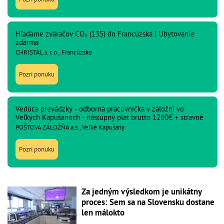
Hľadáme zváračov CO₂ (135) do Francúzska | Ubytovanie
zdarma
CHRISTAL s. r. o., Francúzsko
Pozri ponuku
Vedúca prevádzky - odborná pracovníčka v záložni vo
Veľkých Kapušanoch - nástupný plat brutto 1260€ + stravné
POŠTOVÁ ZÁLOŽŇA a.s., Veľké Kapušany
Pozri ponuku
Za jedným výsledkom je unikátny
proces: Sem sa na Slovensku dostane
len málokto