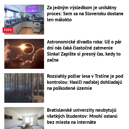
Za jedným výsledkom je unikátny
proces: Sem sa na Slovensku dostane
len málokto
FOTO
Astronomické divadlo roka: Už o pár
dní nás čaká čiastočné zatmenie
Slnka! Zapíšte si presný čas, kedy to
začne
Rozsiahly požiar lesa v Trstíne je pod
kontrolou: Hasiči naďalej dohliadajú
na poškodené územie
Bratislavské univerzity neubytujú
všetkých študentov: Mnohí ostanú
bez miesta na internáte