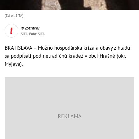
(Zdroj: SITA)
© Zoznam/
SITA,
Foto
: SITA
BRATISLAVA – Možno hospodárska kríza a obavy z hladu
sa podpísali pod netradičnú krádež v obci Hrašné (okr.
Myjava).