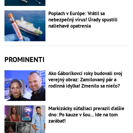
Poplach v Európe: Vrátil sa
nebezpečný vírus! Úrady spustili
naliehavé opatrenia
PROMINENTI
Ako Gáboríkovci roky budovali svoj
verejný obraz: Zamilovaný pár a
rodinná idylka! Zmenilo sa niečo?
Markizácky súťažiaci prerazil ďalšie
dno: Po kauze v šou... Ide na tom
zarábať!