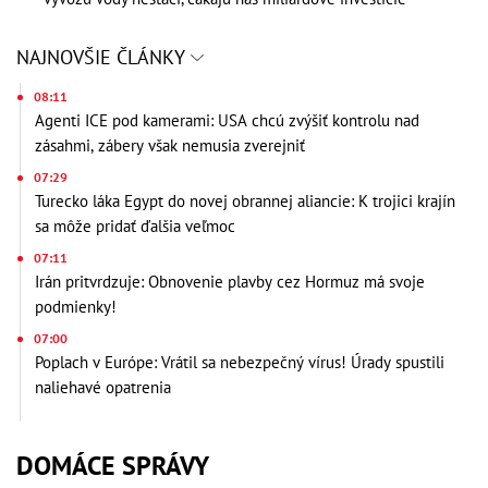
NAJNOVŠIE ČLÁNKY
08:11
Agenti ICE pod kamerami: USA chcú zvýšiť kontrolu nad
zásahmi, zábery však nemusia zverejniť
07:29
Turecko láka Egypt do novej obrannej aliancie: K trojici krajín
sa môže pridať ďalšia veľmoc
07:11
Irán pritvrdzuje: Obnovenie plavby cez Hormuz má svoje
podmienky!
07:00
Poplach v Európe: Vrátil sa nebezpečný vírus! Úrady spustili
naliehavé opatrenia
DOMÁCE SPRÁVY