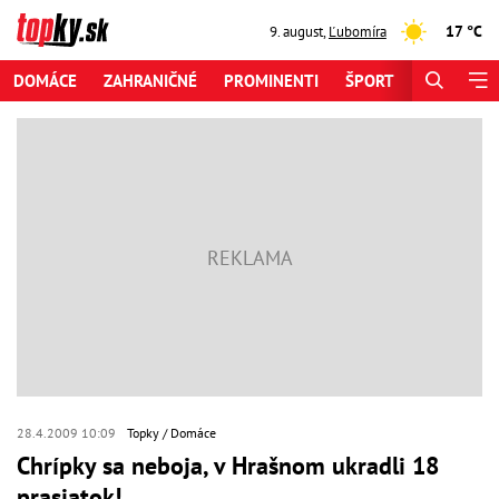
17 °C
9. august
,
Ľubomíra
DOMÁCE
ZAHRANIČNÉ
PROMINENTI
ŠPORT
ZAUJÍMAV
28.4.2009 10:09
Topky
Domáce
Chrípky sa neboja, v Hrašnom ukradli 18
prasiatok!