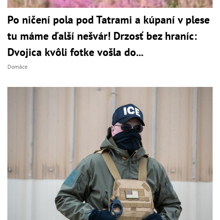
Po ničení pola pod Tatrami a kúpaní v plese
tu máme ďalší nešvár! Drzosť bez hraníc:
Dvojica kvôli fotke vošla do...
Domáce