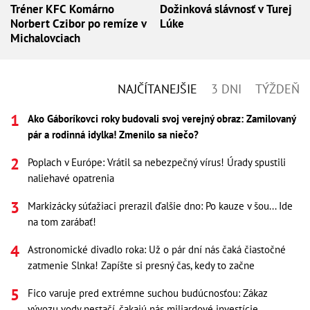
Tréner KFC Komárno
Dožinková slávnosť v Turej
Norbert Czibor po remíze v
Lúke
Michalovciach
NAJČÍTANEJŠIE
3 DNI
TÝŽDEŇ
Ako Gáboríkovci roky budovali svoj verejný obraz: Zamilovaný
pár a rodinná idylka! Zmenilo sa niečo?
Poplach v Európe: Vrátil sa nebezpečný vírus! Úrady spustili
naliehavé opatrenia
Markizácky súťažiaci prerazil ďalšie dno: Po kauze v šou... Ide
na tom zarábať!
Astronomické divadlo roka: Už o pár dní nás čaká čiastočné
zatmenie Slnka! Zapíšte si presný čas, kedy to začne
Fico varuje pred extrémne suchou budúcnosťou: Zákaz
vývozu vody nestačí, čakajú nás miliardové investície