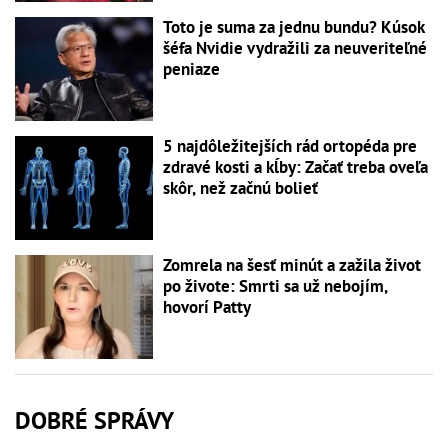
Toto je suma za jednu bundu? Kúsok
šéfa Nvidie vydražili za neuveriteľné
peniaze
5 najdôležitejších rád ortopéda pre
zdravé kosti a kĺby: Začať treba oveľa
skôr, než začnú bolieť
Zomrela na šesť minút a zažila život
po živote: Smrti sa už nebojím,
hovorí Patty
DOBRÉ SPRÁVY