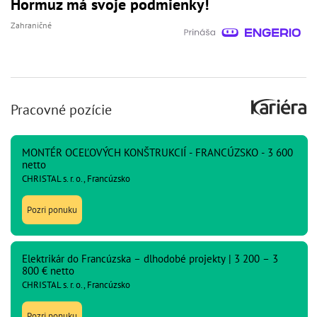
Hormuz má svoje podmienky!
Zahraničné
Pracovné pozície
MONTÉR OCEĽOVÝCH KONŠTRUKCIÍ - FRANCÚZSKO - 3 600
netto
CHRISTAL s. r. o., Francúzsko
Pozri ponuku
Elektrikár do Francúzska – dlhodobé projekty | 3 200 – 3
800 € netto
CHRISTAL s. r. o., Francúzsko
Pozri ponuku