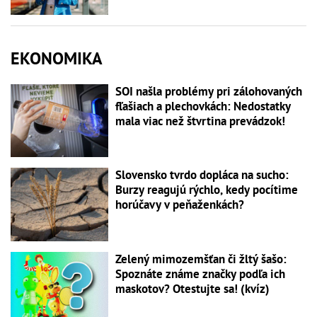
EKONOMIKA
SOI našla problémy pri zálohovaných
fľašiach a plechovkách: Nedostatky
mala viac než štvrtina prevádzok!
Slovensko tvrdo dopláca na sucho:
Burzy reagujú rýchlo, kedy pocítime
horúčavy v peňaženkách?
Zelený mimozemšťan či žltý šašo:
Spoznáte známe značky podľa ich
maskotov? Otestujte sa! (kvíz)