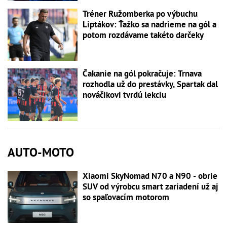
Tréner Ružomberka po výbuchu
Liptákov: Ťažko sa nadrieme na gól a
potom rozdávame takéto darčeky
Čakanie na gól pokračuje: Trnava
rozhodla už do prestávky, Spartak dal
nováčikovi tvrdú lekciu
AUTO-MOTO
Xiaomi SkyNomad N70 a N90 - obrie
SUV od výrobcu smart zariadení už aj
so spaľovacím motorom