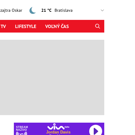
, zajtra Oskar
21 °C
 TV
LIFESTYLE
VOĽNÝ ČAS
STREAM
NAŽIVO
Jordan Davis