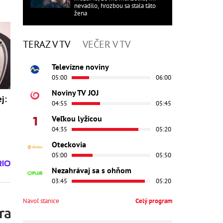
nevadilo, hrozbou sa stala táto
žena
TERAZ V TV
VEČER V TV
Televízne noviny
05:00
06:00
Noviny TV JOJ
j:
04:55
05:45
Veľkou lyžicou
04:35
05:20
Oteckovia
05:00
05:50
Nezahrávaj sa s ohňom
03:45
05:20
Navoľ stanice
Celý program