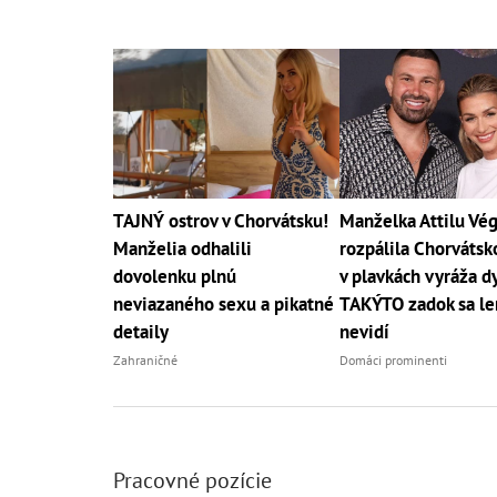
TAJNÝ ostrov v Chorvátsku!
Manželka Attilu Vé
Manželia odhalili
rozpálila Chorváts
dovolenku plnú
v plavkách vyráža d
neviazaného sexu a pikatné
TAKÝTO zadok sa le
detaily
nevidí
Zahraničné
Domáci prominenti
Pracovné pozície