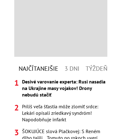
NAJČÍTANEJŠIE
3 DNI
TÝŽDEŇ
Desivé varovanie experta: Rusi nasadia
na Ukrajine masy vojakov! Drony
nebudú stačiť
Príliš veľa šťastia môže zlomiť srdce:
Lekári opísali zriedkavý syndróm!
Napodobňuje infarkt
ŠOKUJÚCE slová Plačkovej: S Reném
dlho tajili... Tomuto po rokoch uverí