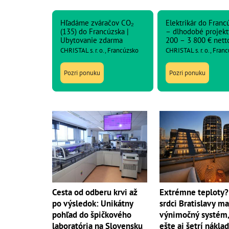
Hľadáme zváračov CO₂
Elektrikár do Franc
(135) do Francúzska |
– dlhodobé projekt
Ubytovanie zdarma
200 – 3 800 € nett
CHRISTAL s. r. o., Francúzsko
CHRISTAL s. r. o., Fran
Pozri ponuku
Pozri ponuku
Extrémne teploty?
Cesta od odberu krvi až
srdci Bratislavy ma
po výsledok: Unikátny
výnimočný systém,
pohľad do špičkového
ešte aj šetrí nákla
laboratória na Slovensku