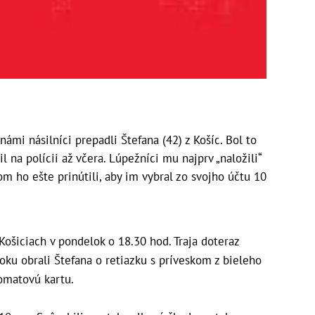
ámi násilníci prepadli Štefana (42) z Košíc. Bol to
l na polícii až včera. Lúpežníci mu najprv „naložili“
tom ho ešte prinútili, aby im vybral zo svojho účtu 10
 Košiciach v pondelok o 18.30 hod. Traja doteraz
ku obrali Štefana o retiazku s príveskom z bieleho
omatovú kartu.