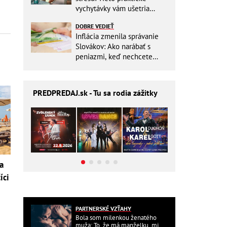
vychytávky vám ušetria
miesto v batohu!
DOBRE VEDIEŤ
Inflácia zmenila správanie
Slovákov: Ako narábať s
peniazmi, keď nechcete
zbytočne riskovať?
PREDPREDAJ
.sk - Tu sa rodia zážitky
a
íci
PARTNERSKÉ VZŤAHY
Bola som milenkou ženatého
muža: To, že má manželku, mi