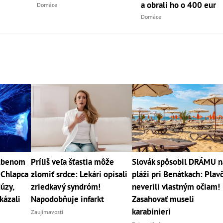
a obrali ho o 400 eur
Domáce
Domáce
ľúbenom
Príliš veľa šťastia môže
Slovák spôsobil DRÁMU n
 Chlapca
zlomiť srdce: Lekári opísali
pláži pri Benátkach: Plavč
úzy,
zriedkavý syndróm!
neverili vlastným očiam!
kázali
Napodobňuje infarkt
Zasahovať museli
karabinieri
Zaujímavosti