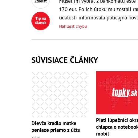
Musel im vybrať z bankomatu ešte 
Zdieľať
170 eur. Po ich útoku mu zostali ran
udalosti informovala policajná ho
Tip na
článok
Nahlásiť chybu
SÚVISIACE ČLÁNKY
Piati lúpežníci okr
Dievča kradlo matke
chlapca o notebook
peniaze priamo z účtu
mobil
Krimi