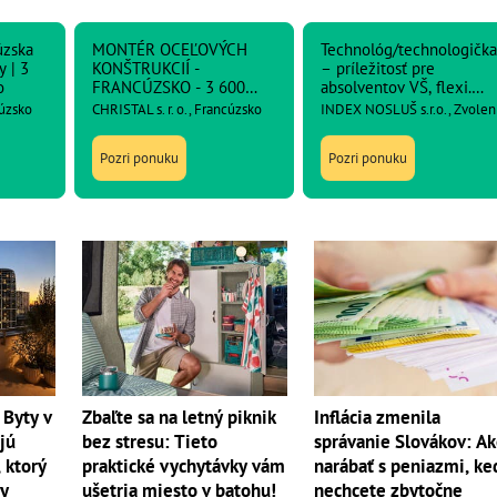
úzska
MONTÉR OCEĽOVÝCH
Technológ/technologička
y | 3
KONŠTRUKCIÍ -
– príležitosť pre
o
FRANCÚZSKO - 3 600
absolventov VŠ, flexi.
netto
prac. čas
cúzsko
CHRISTAL s. r. o., Francúzsko
INDEX NOSLUŠ s.r.o., Zvolen
Pozri ponuku
Pozri ponuku
 Byty v
Zbaľte sa na letný piknik
Inflácia zmenila
jú
bez stresu: Tieto
správanie Slovákov: A
 ktorý
praktické vychytávky vám
narábať s peniazmi, ke
dy
ušetria miesto v batohu!
nechcete zbytočne