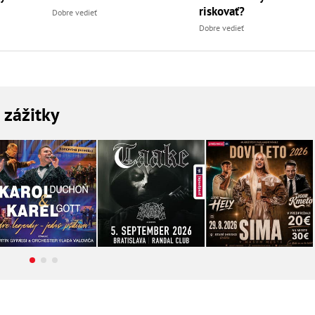
riskovať?
Dobre vedieť
Dobre vedieť
a zážitky