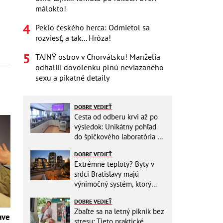
málokto!
Peklo českého herca: Odmietol sa
rozviesť, a tak... Hrôza!
TAJNÝ ostrov v Chorvátsku! Manželia
odhalili dovolenku plnú neviazaného
sexu a pikatné detaily
DOBRE VEDIEŤ
Cesta od odberu krvi až po
výsledok: Unikátny pohľad
do špičkového laboratória na
Slovensku
DOBRE VEDIEŤ
Extrémne teploty? Byty v
srdci Bratislavy majú
výnimočný systém, ktorý
ešte aj šetrí náklady
DOBRE VEDIEŤ
Zbaľte sa na letný piknik bez
ave
stresu: Tieto praktické