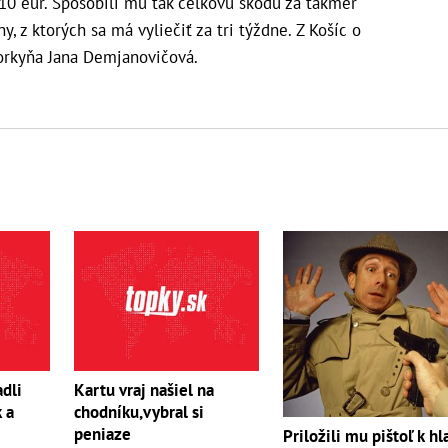
10 eur. Spôsobili mu tak celkovú škodu za takmer
y, z ktorých sa má vyliečiť za tri týždne. Z Košíc o
vorkyňa Jana Demjanovičová.
adli
Kartu vraj našiel na
 a
chodníku,vybral si
peniaze
Priložili mu pištoľ k hl