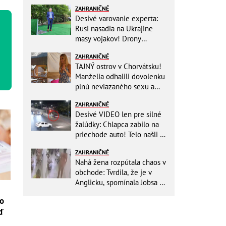
ZAHRANIČNÉ
Desivé varovanie experta:
Rusi nasadia na Ukrajine
masy vojakov! Drony
nebudú stačiť
ZAHRANIČNÉ
TAJNÝ ostrov v Chorvátsku!
Manželia odhalili dovolenku
plnú neviazaného sexu a
pikatné detaily
ZAHRANIČNÉ
Desivé VIDEO len pre silné
žalúdky: Chlapca zabilo na
priechode auto! Telo našli o
150 metrov ďalej
ZAHRANIČNÉ
Nahá žena rozpútala chaos v
obchode: Tvrdila, že je v
Anglicku, spomínala Jobsa aj
amfetamín
ko
ď