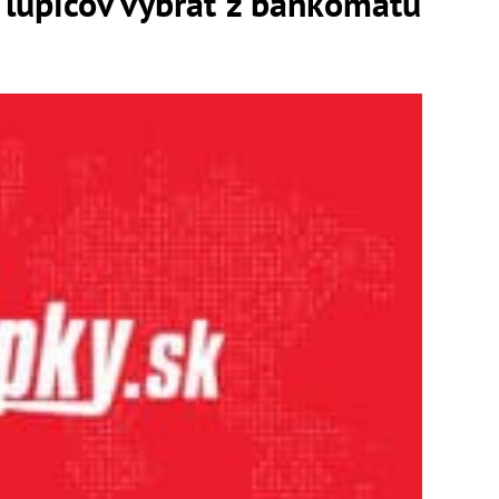
 lupičov vybrať z bankomatu