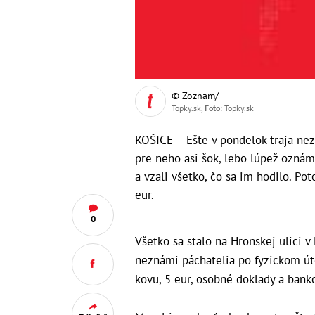
© Zoznam/
Topky.sk,
Foto
: Topky.sk
KOŠICE – Ešte v pondelok traja nezn
pre neho asi šok, lebo lúpež oznámi
a vzali všetko, čo sa im hodilo. Po
eur.
0
Všetko sa stalo na Hronskej ulici v
neznámi páchatelia po fyzickom úto
kovu, 5 eur, osobné doklady a bank