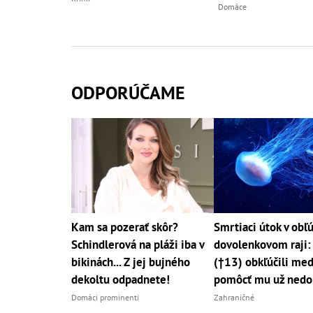
Domáce
ODPORÚČAME
Kam sa pozerať skôr?
Smrtiaci útok v ob
Schindlerová na pláži iba v
dovolenkovom raji:
bikinách... Z jej bujného
(†13) obkľúčili med
dekoltu odpadnete!
pomôcť mu už nedo
Domáci prominenti
Zahraničné