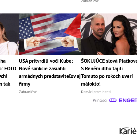
Zahraničné
gha
USA pritvrdili voči Kube:
ŠOKUJÚCE slová Plačkove
ko: FOTO
Nové sankcie zasiahli
S Reném dlho tajili...
ych!
armádnych predstaviteľov aj
Tomuto po rokoch uverí
n tak
firmy
málokto!
Zahraničné
Domáci prominenti