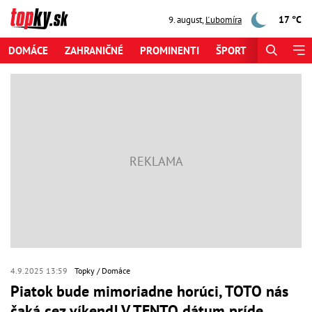
17 °C
9. august
,
Ľubomíra
DOMÁCE
ZAHRANIČNÉ
PROMINENTI
ŠPORT
ZAUJÍMAV
4.9.2025 13:59
Topky
Domáce
Piatok bude mimoriadne horúci, TOTO nás
čaká cez víkend! V TENTO dátum príde