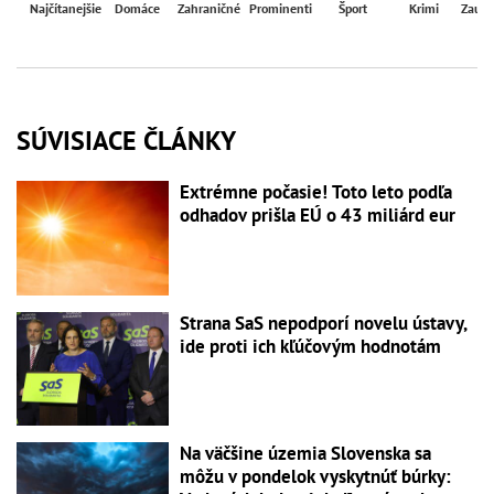
Najčítanejšie
Domáce
Zahraničné
Prominenti
Šport
Krimi
Zaují
SÚVISIACE ČLÁNKY
Extrémne počasie! Toto leto podľa
odhadov prišla EÚ o 43 miliárd eur
Strana SaS nepodporí novelu ústavy,
ide proti ich kľúčovým hodnotám
Na väčšine územia Slovenska sa
môžu v pondelok vyskytnúť búrky: