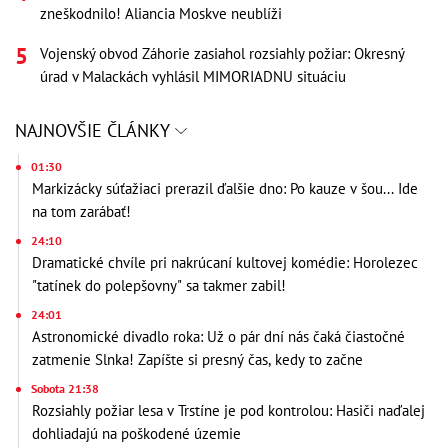
zneškodnilo! Aliancia Moskve neublíži
Vojenský obvod Záhorie zasiahol rozsiahly požiar: Okresný
úrad v Malackách vyhlásil MIMORIADNU situáciu
NAJNOVŠIE ČLÁNKY
01:30
Markizácky súťažiaci prerazil ďalšie dno: Po kauze v šou... Ide
na tom zarábať!
24:10
Dramatické chvíle pri nakrúcaní kultovej komédie: Horolezec
"tatínek do polepšovny" sa takmer zabil!
24:01
Astronomické divadlo roka: Už o pár dní nás čaká čiastočné
zatmenie Slnka! Zapíšte si presný čas, kedy to začne
Sobota 21:38
Rozsiahly požiar lesa v Trstíne je pod kontrolou: Hasiči naďalej
dohliadajú na poškodené územie