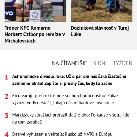
Tréner KFC Komárno
Dožinková slávnosť v Turej
Norbert Czibor po remíze v
Lúke
Michalovciach
NAJČÍTANEJŠIE
3 DNI
TÝŽDEŇ
Astronomické divadlo roka: Už o pár dní nás čaká čiastočné
zatmenie Slnka! Zapíšte si presný čas, kedy to začne
Fico varuje pred extrémne suchou budúcnosťou: Zákaz
vývozu vody nestačí, čakajú nás miliardové investície
Markizácky súťažiaci prerazil ďalšie dno: Po kauze v šou... Ide
na tom zarábať!
Desivé vyhlásenie veliteľa: Rusko už NATO a Európu