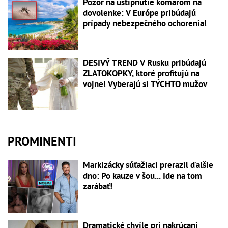
Pozor na uštipnutie komárom na
dovolenke: V Európe pribúdajú
prípady nebezpečného ochorenia!
DESIVÝ TREND V Rusku pribúdajú
ZLATOKOPKY, ktoré profitujú na
vojne! Vyberajú si TÝCHTO mužov
PROMINENTI
Markizácky súťažiaci prerazil ďalšie
dno: Po kauze v šou... Ide na tom
zarábať!
Dramatické chvíle pri nakrúcaní