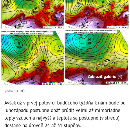
Zobraziť galériu
(4)
(Zdroj: SHMÚ)
Avšak už v prvej polovici budúceho týždňa k nám bude od
juhozápadu postupne opäť prúdiť veľmi až mimoriadne
teplý vzduch a najvyššia teplota sa postupne (v stredu)
dostane na úroveň 24 až 31 stupňov.