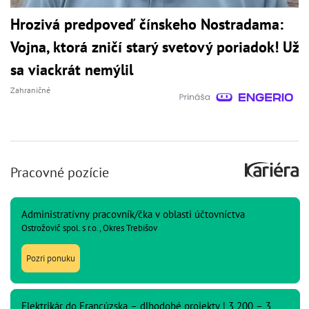
Hrozivá predpoveď čínskeho Nostradama:
Vojna, ktorá zničí starý svetový poriadok! Už
sa viackrát nemýlil
Zahraničné
Pracovné pozície
Administratívny pracovník/čka v oblasti účtovníctva
Ostrožovič spol. s r.o., Okres Trebišov
Pozri ponuku
Elektrikár do Francúzska – dlhodobé projekty | 3 200 – 3