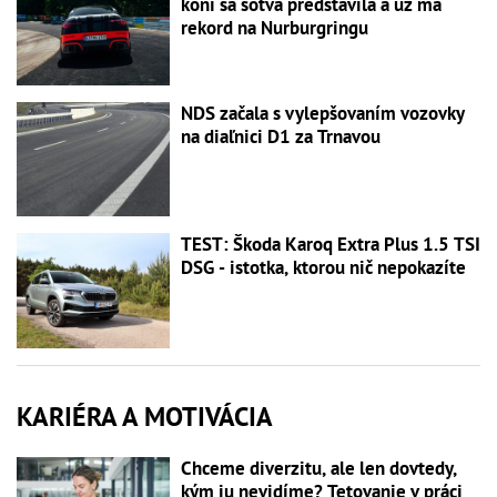
koní sa sotva predstavila a už má
rekord na Nurburgringu
NDS začala s vylepšovaním vozovky
na diaľnici D1 za Trnavou
TEST: Škoda Karoq Extra Plus 1.5 TSI
DSG - istotka, ktorou nič nepokazíte
KARIÉRA A MOTIVÁCIA
Chceme diverzitu, ale len dovtedy,
kým ju nevidíme? Tetovanie v práci