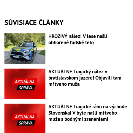
SÚVISIACE ČLÁNKY
HROZIVÝ nález! V lese našli
obhorené ľudské telo
AKTUÁLNE Tragický nález v
bratislavskom jazere! Objavili tam
mŕtveho muža
AKTUÁLNE Tragické ráno na východe
Slovenska! V byte našli mŕtveho
muža s bodnými zraneniami