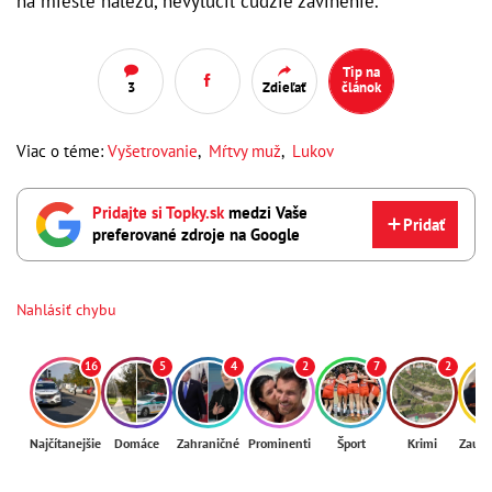
na mieste nálezu, nevylúčil cudzie zavinenie.
Tip na
3
Zdieľať
článok
Viac o téme:
Vyšetrovanie
,
Mŕtvy muž
,
Lukov
Pridajte si Topky.sk
medzi Vaše
Pridať
preferované zdroje na Google
Nahlásiť chybu
16
5
4
2
7
2
Najčítanejšie
Domáce
Zahraničné
Prominenti
Šport
Krimi
Zaují