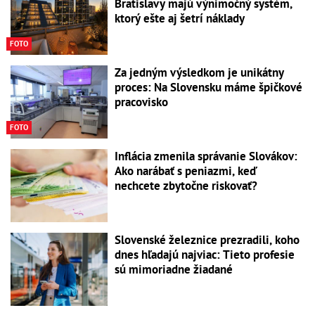
Bratislavy majú výnimočný systém,
ktorý ešte aj šetrí náklady
FOTO
Za jedným výsledkom je unikátny
proces: Na Slovensku máme špičkové
pracovisko
FOTO
Inflácia zmenila správanie Slovákov:
Ako narábať s peniazmi, keď
nechcete zbytočne riskovať?
Slovenské železnice prezradili, koho
dnes hľadajú najviac: Tieto profesie
sú mimoriadne žiadané