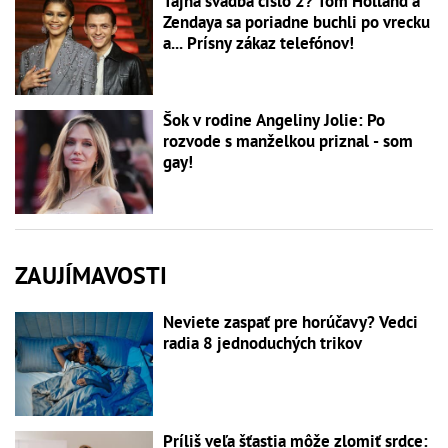
Tajná svadba číslo 2? Tom Holland a
Zendaya sa poriadne buchli po vrecku
a... Prísny zákaz telefónov!
Šok v rodine Angeliny Jolie: Po
rozvode s manželkou priznal - som
gay!
ZAUJÍMAVOSTI
Neviete zaspať pre horúčavy? Vedci
radia 8 jednoduchých trikov
Príliš veľa šťastia môže zlomiť srdce: