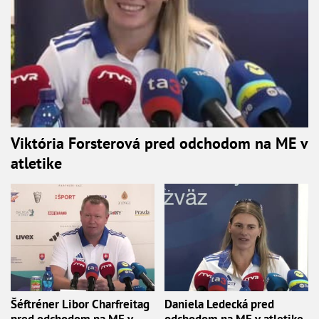
Viktória Forsterová pred odchodom na ME v
atletike
Šéftréner Libor Charfreitag
Daniela Ledecká pred