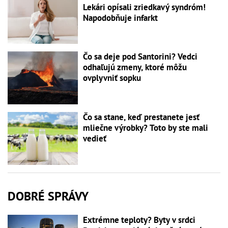
Lekári opísali zriedkavý syndróm!
Napodobňuje infarkt
Čo sa deje pod Santorini? Vedci
odhaľujú zmeny, ktoré môžu
ovplyvniť sopku
Čo sa stane, keď prestanete jesť
mliečne výrobky? Toto by ste mali
vedieť
DOBRÉ SPRÁVY
Extrémne teploty? Byty v srdci