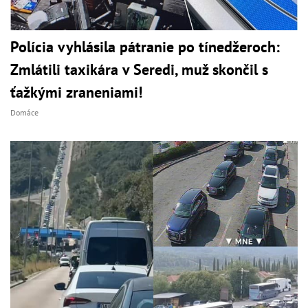
Polícia vyhlásila pátranie po tínedžeroch:
Zmlátili taxikára v Seredi, muž skončil s
ťažkými zraneniami!
Domáce