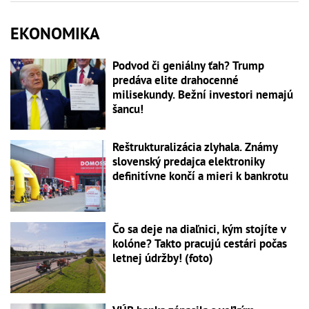
EKONOMIKA
Podvod či geniálny ťah? Trump
predáva elite drahocenné
milisekundy. Bežní investori nemajú
šancu!
Reštrukturalizácia zlyhala. Známy
slovenský predajca elektroniky
definitívne končí a mieri k bankrotu
Čo sa deje na diaľnici, kým stojíte v
kolóne? Takto pracujú cestári počas
letnej údržby! (foto)