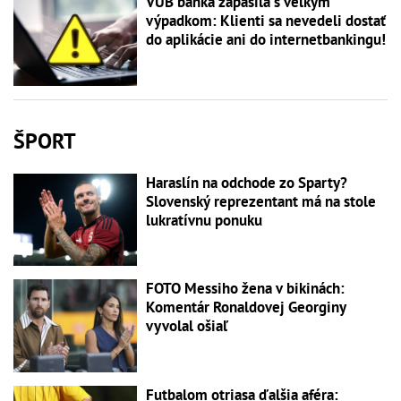
VÚB banka zápasila s veľkým
výpadkom: Klienti sa nevedeli dostať
do aplikácie ani do internetbankingu!
ŠPORT
Haraslín na odchode zo Sparty?
Slovenský reprezentant má na stole
lukratívnu ponuku
FOTO Messiho žena v bikinách:
Komentár Ronaldovej Georginy
vyvolal ošiaľ
Futbalom otriasa ďalšia aféra: