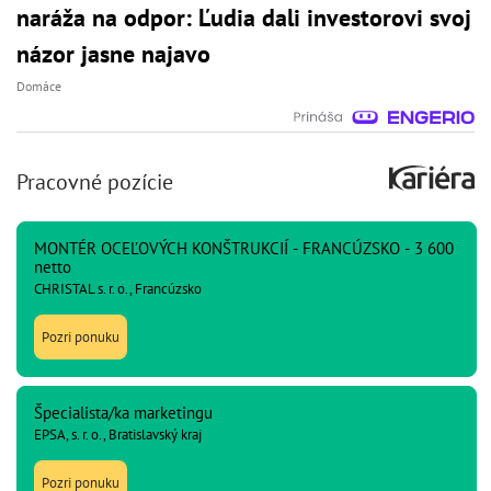
naráža na odpor: Ľudia dali investorovi svoj
názor jasne najavo
Domáce
Pracovné pozície
MONTÉR OCEĽOVÝCH KONŠTRUKCIÍ - FRANCÚZSKO - 3 600
netto
CHRISTAL s. r. o., Francúzsko
Pozri ponuku
Špecialista/ka marketingu
EPSA, s. r. o., Bratislavský kraj
Pozri ponuku