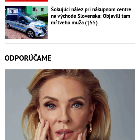
Šokujúci nález pri nákupnom centre
na východe Slovenska: Objavili tam
mŕtveho muža (†55)
ODPORÚČAME