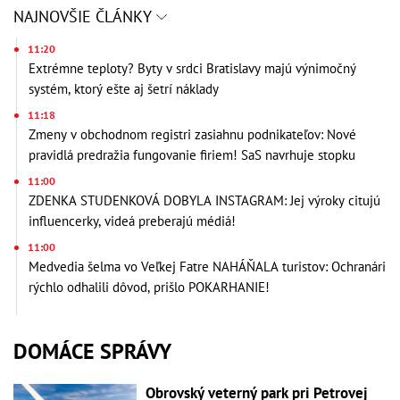
NAJNOVŠIE ČLÁNKY
11:20
Extrémne teploty? Byty v srdci Bratislavy majú výnimočný
systém, ktorý ešte aj šetrí náklady
11:18
Zmeny v obchodnom registri zasiahnu podnikateľov: Nové
pravidlá predražia fungovanie firiem! SaS navrhuje stopku
11:00
ZDENKA STUDENKOVÁ DOBYLA INSTAGRAM: Jej výroky citujú
influencerky, videá preberajú médiá!
11:00
Medvedia šelma vo Veľkej Fatre NAHÁŇALA turistov: Ochranári
rýchlo odhalili dôvod, prišlo POKARHANIE!
DOMÁCE SPRÁVY
Obrovský veterný park pri Petrovej