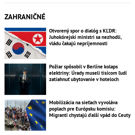
ZAHRANIČNÉ
Otvorený spor o dialóg s KĽDR:
Juhokórejskí ministri sa nezhodli,
vládu čakajú nepríjemnosti
Požiar spôsobil v Berlíne kolaps
elektriny: Úrady museli tisícom ľudí
zatiahnuť ubytovanie v hoteloch
Mobilizácia na sieťach vyvoláva
poplach pre Európsku komisiu:
Migranti chystajú ďalší vpád do Ceuty