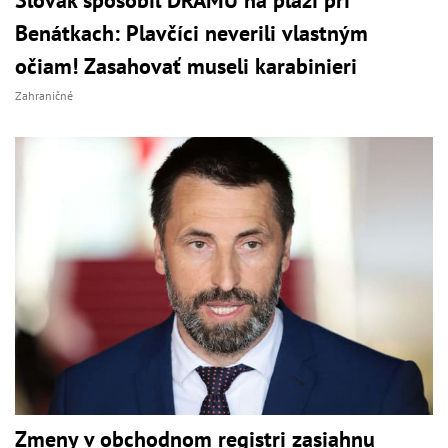
Slovák spôsobil DRÁMU na pláži pri
Benátkach: Plavčíci neverili vlastným
očiam! Zasahovať museli karabinieri
Zahraničné
Zmeny v obchodnom registri zasiahnu