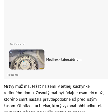
Medirex - laboratórium
Reklama
Mŕtvy muž mal ležať na zemi v letnej kuchynke
rodinného domu. Zosnulý mal byť údajne osamelý muž,
ktorého smrť nastala pravdepodobne už pred istým
časom. Obhliadajúci lekár, ktorý vykonal obhliadku tela