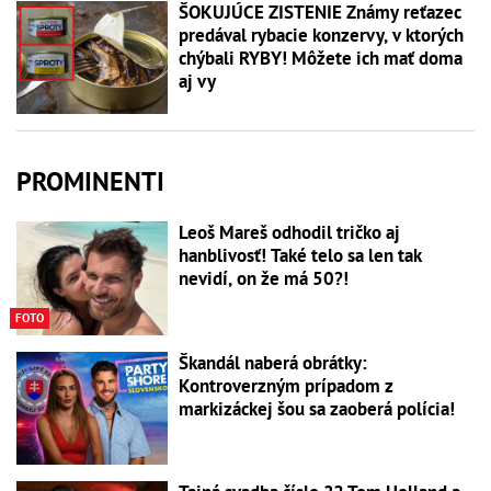
ŠOKUJÚCE ZISTENIE Známy reťazec
predával rybacie konzervy, v ktorých
chýbali RYBY! Môžete ich mať doma
aj vy
PROMINENTI
Leoš Mareš odhodil tričko aj
hanblivosť! Také telo sa len tak
nevidí, on že má 50?!
FOTO
Škandál naberá obrátky:
Kontroverzným prípadom z
markizáckej šou sa zaoberá polícia!