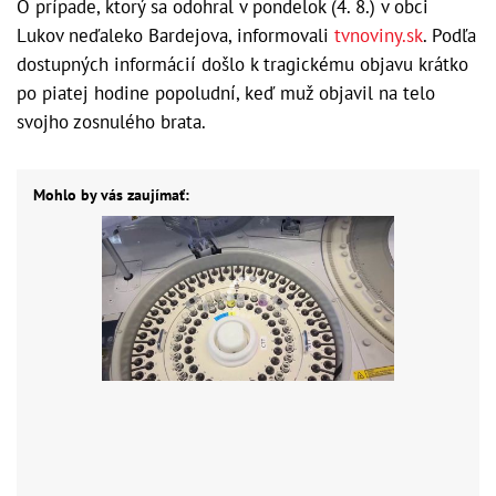
O prípade, ktorý sa odohral v pondelok (4. 8.) v obci
Lukov neďaleko Bardejova, informovali
tvnoviny.sk
. Podľa
dostupných informácií došlo k tragickému objavu krátko
po piatej hodine popoludní, keď muž objavil na telo
svojho zosnulého brata.
Mohlo by vás zaujímať: