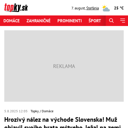
25 °C
7. august
,
Štefánia
DOMÁCE
ZAHRANIČNÉ
PROMINENTI
ŠPORT
ZAUJÍMAV
5.8.2025 12:05
Topky
Domáce
Hrozivý nález na východe Slovenska! Muž
objavil svojho brata mŕtveho, ležal na zemi