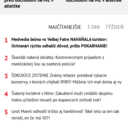
pred odchodom na ME v
odchodom na ME v atletike
atletike
NAJČÍTANEJŠIE
3 DNI
TÝŽDEŇ
Medvedia šelma vo Veľkej Fatre NAHÁŇALA turistov:
Ochranári rýchlo odhalili dôvod, prišlo POKARHANIE!
Škandál naberá obrátky: Kontroverzným prípadom z
markizáckej šou sa zaoberá polícia!
ŠOKUJÚCE ZISTENIE Známy reťazec predával rybacie
konzervy, v ktorých chýbali RYBY! Môžete ich mať doma aj vy
Šialený incident v Nitre: Zakuklení muži zmlátili skupinu
Indov, učiteľovi museli po kopancoch zošívať tvár!
Leoš Mareš odhodil tričko aj hanblivosť! Také telo sa len tak
nevidí, on že má 50?!