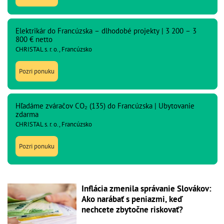
Elektrikár do Francúzska – dlhodobé projekty | 3 200 – 3
800 € netto
CHRISTAL s. r. o., Francúzsko
Pozri ponuku
Hľadáme zváračov CO₂ (135) do Francúzska | Ubytovanie
zdarma
CHRISTAL s. r. o., Francúzsko
Pozri ponuku
Inflácia zmenila správanie Slovákov:
Ako narábať s peniazmi, keď
nechcete zbytočne riskovať?