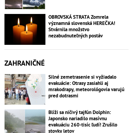
OBROVSKÁ STRATA Zomrela
významná slovenská HEREČKA!
Stvárnila množstvo
nezabudnuteľných postáv
ZAHRANIČNÉ
Silné zemetrasenie si vyžiadalo
evakuácie: Otrasy zasiahli aj
mrakodrapy, meteorológovia varujú
pred dotrasmi
Blíži sa ničivý tajfún Dolphin:
Japonsko nariadilo masívnu
evakuáciu 260-tisíc ľudí! Zrušilo
stovky letov