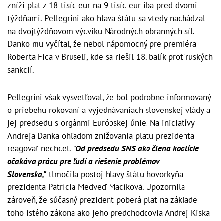
zníži plat z 18-tisíc eur na 9-tisíc eur iba pred dvomi
týždňami. Pellegrini ako hlava štátu sa vtedy nachádzal
na dvojtýždňovom výcviku Národných obranných síl.
Danko mu vyčítal, že nebol nápomocný pre premiéra
Roberta Fica v Bruseli, kde sa riešil 18. balík protiruských
sankcií.
Pellegrini však vysvetľoval, že bol podrobne informovaný
o priebehu rokovaní a vyjednávaniach slovenskej vlády a
jej predsedu s orgánmi Európskej únie. Na iniciatívy
Andreja Danka ohľadom znižovania platu prezidenta
reagovať nechcel.
"Od predsedu SNS ako člena koalície
očakáva prácu pre ľudí a riešenie problémov
Slovenska,"
tlmočila postoj hlavy štátu hovorkyňa
prezidenta Patrícia Medveď Macíková. Upozornila
zároveň, že súčasný prezident poberá plat na základe
toho istého zákona ako jeho predchodcovia Andrej Kiska