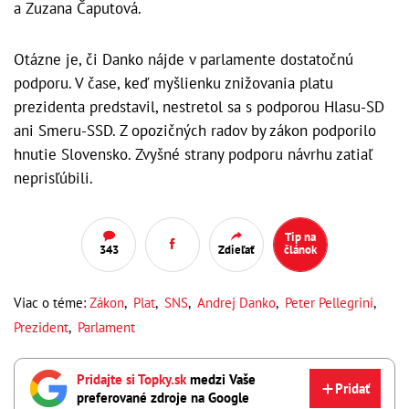
a Zuzana Čaputová.
Otázne je, či Danko nájde v parlamente dostatočnú
podporu. V čase, keď myšlienku znižovania platu
prezidenta predstavil, nestretol sa s podporou Hlasu-SD
ani Smeru-SSD. Z opozičných radov by zákon podporilo
hnutie Slovensko. Zvyšné strany podporu návrhu zatiaľ
neprisľúbili.
Tip na
343
Zdieľať
článok
Viac o téme:
Zákon
,
Plat
,
SNS
,
Andrej Danko
,
Peter Pellegrini
,
Prezident
,
Parlament
Pridajte si Topky.sk
medzi Vaše
Pridať
preferované zdroje na Google