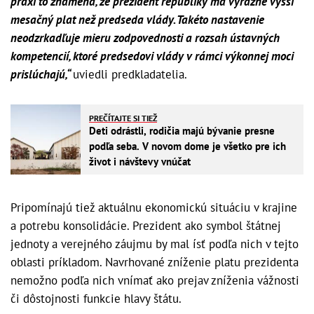
praxi to znamená, že prezident republiky má výrazne vyšší
mesačný plat než predseda vlády. Takéto nastavenie
neodzrkadľuje mieru zodpovednosti a rozsah ústavných
kompetencií, ktoré predsedovi vlády v rámci výkonnej moci
prislúchajú,“
uviedli predkladatelia.
PREČÍTAJTE SI TIEŽ
Deti odrástli, rodičia majú bývanie presne
podľa seba. V novom dome je všetko pre ich
život i návštevy vnúčat
Pripomínajú tiež aktuálnu ekonomickú situáciu v krajine
a potrebu konsolidácie. Prezident ako symbol štátnej
jednoty a verejného záujmu by mal ísť podľa nich v tejto
oblasti príkladom. Navrhované zníženie platu prezidenta
nemožno podľa nich vnímať ako prejav zníženia vážnosti
či dôstojnosti funkcie hlavy štátu.