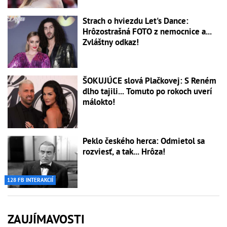
Strach o hviezdu Let's Dance:
Hrôzostrašná FOTO z nemocnice a...
Zvláštny odkaz!
ŠOKUJÚCE slová Plačkovej: S Reném
dlho tajili... Tomuto po rokoch uverí
málokto!
Peklo českého herca: Odmietol sa
rozviesť, a tak... Hrôza!
128 FB INTERAKCIÍ
ZAUJÍMAVOSTI