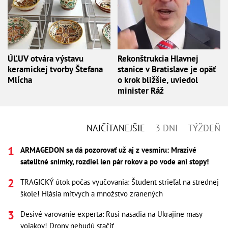
ÚĽUV otvára výstavu
Rekonštrukcia Hlavnej
keramickej tvorby Štefana
stanice v Bratislave je opäť
Mlícha
o krok bližšie, uviedol
minister Ráž
NAJČÍTANEJŠIE
3 DNI
TÝŽDEŇ
ARMAGEDON sa dá pozorovať už aj z vesmíru: Mrazivé
satelitné snímky, rozdiel len pár rokov a po vode ani stopy!
TRAGICKÝ útok počas vyučovania: Študent strieľal na strednej
škole! Hlásia mŕtvych a množstvo zranených
Desivé varovanie experta: Rusi nasadia na Ukrajine masy
vojakov! Drony nebudú stačiť