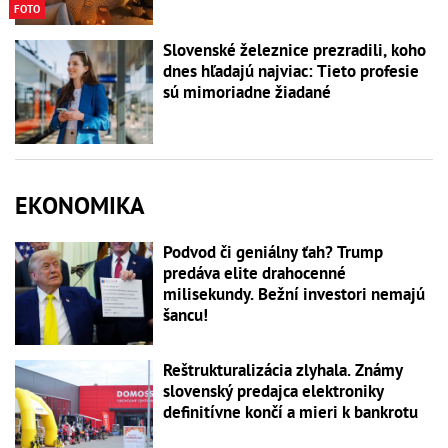
FOTO
Slovenské železnice prezradili, koho
dnes hľadajú najviac: Tieto profesie
sú mimoriadne žiadané
EKONOMIKA
Podvod či geniálny ťah? Trump
predáva elite drahocenné
milisekundy. Bežní investori nemajú
šancu!
Reštrukturalizácia zlyhala. Známy
slovenský predajca elektroniky
definitívne končí a mieri k bankrotu