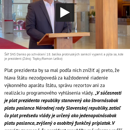
Šéf SNS Danko po schválení 18. balíka protiruských sankcií vypenil a pýta sa, kde
je prezident (Zdroj: Topky/Ramon Leško)
Plat prezidenta by sa mal podľa nich znížiť aj preto, že
hlava štátu nezodpovedá za každodenné riadenie
výkonného aparátu štátu, správu rezortov ani za
realizáciu programového vyhlásenia vlády.
„V súčasnosti
je plat prezidenta republiky stanovený ako štvornásobok
platu poslanca Národnej rady Slovenskej republiky, zatiaľ
čo plat predsedu vlády je určený ako jedenapolnásobok
platu poslanca, zvýšený o osobitný funkčný príplatok. V