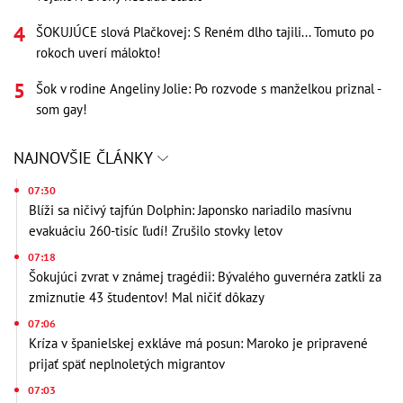
ŠOKUJÚCE slová Plačkovej: S Reném dlho tajili... Tomuto po
rokoch uverí málokto!
Šok v rodine Angeliny Jolie: Po rozvode s manželkou priznal -
som gay!
NAJNOVŠIE ČLÁNKY
07:30
Blíži sa ničivý tajfún Dolphin: Japonsko nariadilo masívnu
evakuáciu 260-tisíc ľudí! Zrušilo stovky letov
07:18
Šokujúci zvrat v známej tragédii: Bývalého guvernéra zatkli za
zmiznutie 43 študentov! Mal ničiť dôkazy
07:06
Kríza v španielskej exkláve má posun: Maroko je pripravené
prijať späť neplnoletých migrantov
07:03