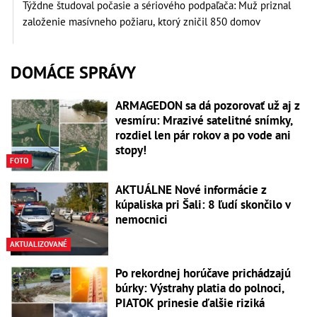
Týždne študoval počasie a sériového podpaľača: Muž priznal
založenie masívneho požiaru, ktorý zničil 850 domov
DOMÁCE SPRÁVY
ARMAGEDON sa dá pozorovať už aj z
vesmíru: Mrazivé satelitné snímky,
rozdiel len pár rokov a po vode ani
stopy!
FOTO
AKTUÁLNE Nové informácie z
kúpaliska pri Šali: 8 ľudí skončilo v
nemocnici
AKTUALIZOVANÉ
Po rekordnej horúčave prichádzajú
búrky: Výstrahy platia do polnoci,
PIATOK prinesie ďalšie riziká