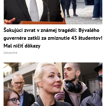
Šokujúci zvrat v známej tragédii: Bývalého
guvernéra zatkli za zmiznutie 43 študentov!
Mal ničiť dôkazy
Zahraničné