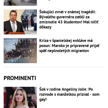
Šokujúci zvrat v známej tragédii:
Bývalého guvernéra zatkli za
zmiznutie 43 študentov! Mal ničiť
dôkazy
Kríza v španielskej exkláve má
posun: Maroko je pripravené prijať
späť neplnoletých migrantov
PROMINENTI
Šok v rodine Angeliny Jolie: Po
rozvode s manželkou priznal - som
gay!