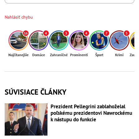
Nahlásiť chybu
16
4
3
4
7
5
Najčítanejšie
Domáce
Zahraničné
Prominenti
Šport
Krimi
Zaují
SÚVISIACE ČLÁNKY
Prezident Pellegrini zablahoželal
poľskému prezidentovi Nawrockému
k nástupu do funkcie