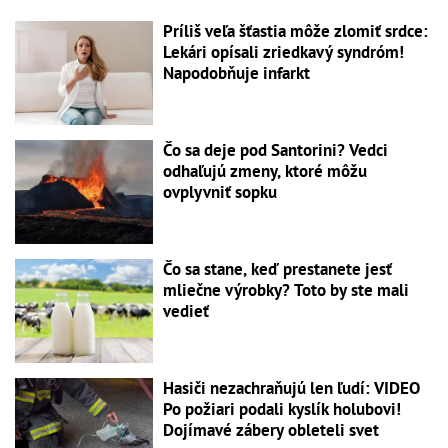
Príliš veľa šťastia môže zlomiť srdce:
Lekári opísali zriedkavý syndróm!
Napodobňuje infarkt
Čo sa deje pod Santorini? Vedci
odhaľujú zmeny, ktoré môžu
ovplyvniť sopku
Čo sa stane, keď prestanete jesť
mliečne výrobky? Toto by ste mali
vedieť
Hasiči nezachraňujú len ľudí: VIDEO
Po požiari podali kyslík holubovi!
Dojímavé zábery obleteli svet