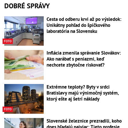
DOBRÉ SPRÁVY
Cesta od odberu krvi až po výsledok:
Unikátny pohľad do špičkového
laboratória na Slovensku
FOTO
Inflácia zmenila správanie Slovákov:
Ako narábať s peniazmi, keď
nechcete zbytočne riskovať?
Extrémne teploty? Byty v srdci
Bratislavy majú výnimočný systém,
ktorý ešte aj šetrí náklady
FOTO
Slovenské železnice prezradili, koho
dnes hľadajú najviac: Tieto profesie