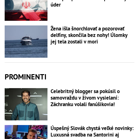
úder
Žena išla šnorchlovať a pozorovať
delfíny, skončila bez nohy! Úlomky
jej tela zostali v mori
PROMINENTI
Celebritný blogger sa pokúsil o
samovraždu v živom vysielaní:
Záchranku volali fanúšikovia!
Úspešný Slovák chystá veľké novinky:
Luxusná svadba na Santorini aj