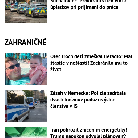
Michaloviec: Prokuratúra ich viní z
úplatkov pri prijímaní do práce
ZAHRANIČNÉ
Otec troch detí zmeškal lietadlo: Mal
šťastie v nešťastí! Zachránilo mu to
život
Zásah v Nemecku: Polícia zadržala
dvoch Iračanov podozrivých z
členstva v IS
Irán pohrozil zničením energetiky!
Trump napokon odvolal plánovaný