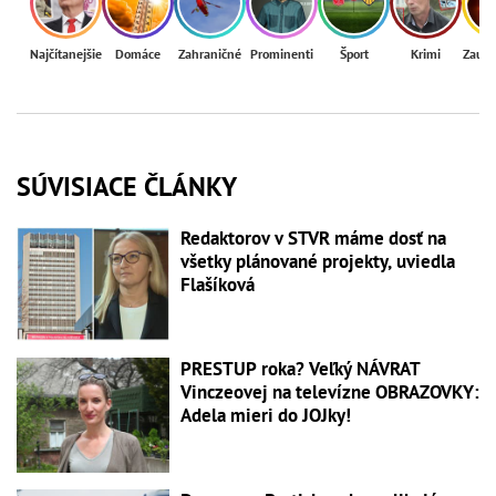
Najčítanejšie
Domáce
Zahraničné
Prominenti
Šport
Krimi
Zaují
SÚVISIACE ČLÁNKY
Redaktorov v STVR máme dosť na
všetky plánované projekty, uviedla
Flašíková
PRESTUP roka? Veľký NÁVRAT
Vinczeovej na televízne OBRAZOVKY:
Adela mieri do JOJky!