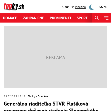
36 °C
6. august
,
Jozefína
DOMÁCE
ZAHRANIČNÉ
PROMINENTI
ŠPORT
ZAUJÍMAV
29.7.2025 15:18
Topky
Domáce
Generálna riaditeľka STVR Flašíková
prevezme dočasné riadenie Slovenského