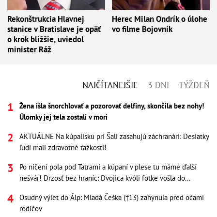
Rekonštrukcia Hlavnej
Herec Milan Ondrík o úlohe
stanice v Bratislave je opäť
vo filme Bojovník
o krok bližšie, uviedol
minister Ráž
NAJČÍTANEJŠIE
3 DNI
TÝŽDEŇ
Žena išla šnorchlovať a pozorovať delfíny, skončila bez nohy!
Úlomky jej tela zostali v mori
AKTUÁLNE Na kúpalisku pri Šali zasahujú záchranári: Desiatky
ľudí mali zdravotné ťažkosti!
Po ničení pola pod Tatrami a kúpaní v plese tu máme ďalší
nešvár! Drzosť bez hraníc: Dvojica kvôli fotke vošla do...
Osudný výlet do Álp: Mladá Češka (†13) zahynula pred očami
rodičov