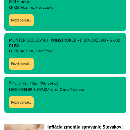
800 € netto
CHRISTAL s. r. o., Francúzsko
Pozri ponuku
MONTÉR OCEĽOVÝCH KONŠTRUKCIÍ - FRANCÚZSKO - 3 600
netto
CHRISTAL s. r. o., Francúzsko
Pozri ponuku
Šička / Krajčírka (Prievidza)
LIND MOBLER SLOVAKIA, s.r.o., Okres Prievidza
Pozri ponuku
Inflácia zmenila správanie Slovákov: