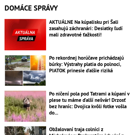
DOMÁCE SPRÁVY
AKTUÁLNE Na kúpalisku pri Šali
zasahujú záchranári: Desiatky ľudí
mali zdravotné ťažkosti!
Po rekordnej horúčave prichádzajú
búrky: Výstrahy platia do polnoci,
PIATOK prinesie ďalšie riziká
Po ničení pola pod Tatrami a kúpaní v
plese tu máme ďalší nešvár! Drzosť
bez hraníc: Dvojica kvôli fotke vošla
do...
Obžalovaní traja colníci z