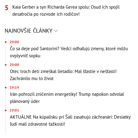
Kaia Gerber a syn Richarda Gerea spolu: Osud ich spojil
desaťročia po rozvode ich rodičov!
NAJNOVŠIE ČLÁNKY
20:00
Čo sa deje pod Santorini? Vedci odhaľujú zmeny, ktoré môžu
ovplyvniť sopku
20:00
Otec troch detí zmeškal lietadlo: Mal šťastie v nešťastí!
Zachránilo mu to život
19:19
Irán pohrozil zničením energetiky! Trump napokon odvolal
plánovaný úder
19:01
AKTUÁLNE Na kúpalisku pri Šali zasahujú záchranári: Desiatky
ľudí mali zdravotné ťažkosti!