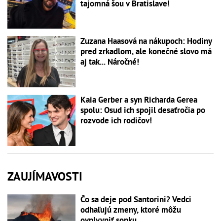
tajomná šou v Bratislave!
Zuzana Haasová na nákupoch: Hodiny
pred zrkadlom, ale konečné slovo má
aj tak... Náročné!
Kaia Gerber a syn Richarda Gerea
spolu: Osud ich spojil desaťročia po
rozvode ich rodičov!
ZAUJÍMAVOSTI
Čo sa deje pod Santorini? Vedci
odhaľujú zmeny, ktoré môžu
ovplyvniť sopku