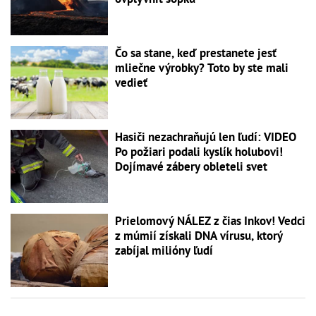
Čo sa stane, keď prestanete jesť
mliečne výrobky? Toto by ste mali
vedieť
Hasiči nezachraňujú len ľudí: VIDEO
Po požiari podali kyslík holubovi!
Dojímavé zábery obleteli svet
Prielomový NÁLEZ z čias Inkov! Vedci
z múmií získali DNA vírusu, ktorý
zabíjal milióny ľudí