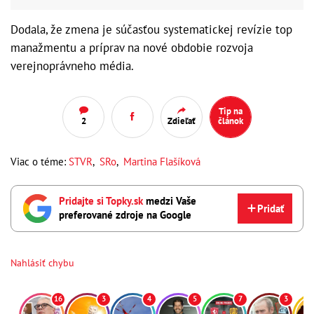
Dodala, že zmena je súčasťou systematickej revízie top
manažmentu a príprav na nové obdobie rozvoja
verejnoprávneho média.
Tip na
2
Zdieľať
článok
Viac o téme:
STVR
,
SRo
,
Martina Flašíková
Pridajte si Topky.sk
medzi Vaše
Pridať
preferované zdroje na Google
Nahlásiť chybu
16
3
4
5
7
3