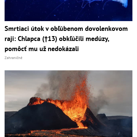
Smrtiaci útok v obľúbenom dovolenkovom
raji: Chlapca (†13) obkľúčili medúzy,
pomôcť mu už nedokázali
Zahraničné