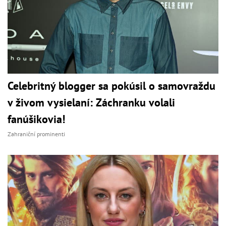
Celebritný blogger sa pokúsil o samovraždu
v živom vysielaní: Záchranku volali
fanúšikovia!
Zahraniční prominenti