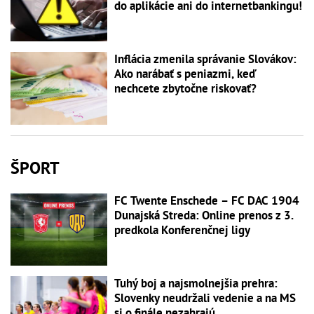
do aplikácie ani do internetbankingu!
Inflácia zmenila správanie Slovákov:
Ako narábať s peniazmi, keď
nechcete zbytočne riskovať?
ŠPORT
FC Twente Enschede – FC DAC 1904
Dunajská Streda: Online prenos z 3.
predkola Konferenčnej ligy
Tuhý boj a najsmolnejšia prehra:
Slovenky neudržali vedenie a na MS
si o finále nezahrajú