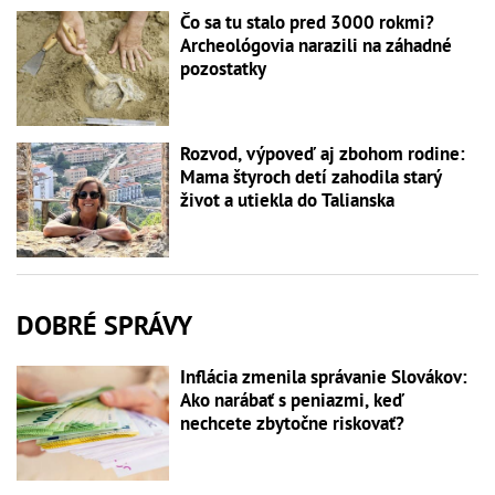
Čo sa tu stalo pred 3000 rokmi?
Archeológovia narazili na záhadné
pozostatky
Rozvod, výpoveď aj zbohom rodine:
Mama štyroch detí zahodila starý
život a utiekla do Talianska
DOBRÉ SPRÁVY
Inflácia zmenila správanie Slovákov:
Ako narábať s peniazmi, keď
nechcete zbytočne riskovať?