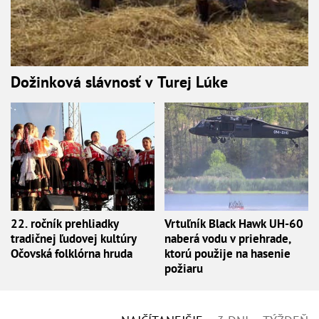
Dožinková slávnosť v Turej Lúke
22. ročník prehliadky
Vrtuľník Black Hawk UH-60
tradičnej ľudovej kultúry
naberá vodu v priehrade,
Očovská folklórna hruda
ktorú použije na hasenie
požiaru