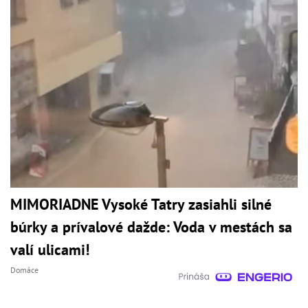
MIMORIADNE Vysoké Tatry zasiahli silné
búrky a prívalové dažde: Voda v mestách sa
valí ulicami!
Domáce