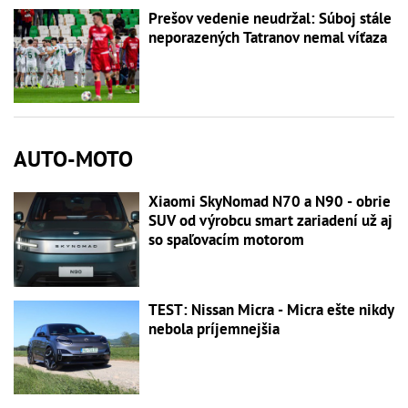
Prešov vedenie neudržal: Súboj stále
neporazených Tatranov nemal víťaza
AUTO-MOTO
Xiaomi SkyNomad N70 a N90 - obrie
SUV od výrobcu smart zariadení už aj
so spaľovacím motorom
TEST: Nissan Micra - Micra ešte nikdy
nebola príjemnejšia