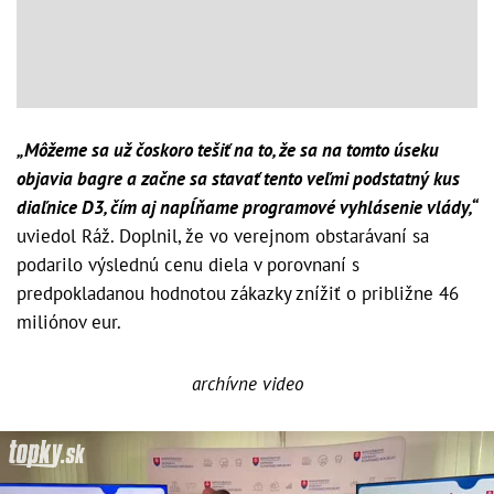
„Môžeme sa už čoskoro tešiť na to, že sa na tomto úseku
objavia bagre a začne sa stavať tento veľmi podstatný kus
diaľnice D3, čím aj napĺňame programové vyhlásenie vlády,“
uviedol Ráž. Doplnil, že vo verejnom obstarávaní sa
podarilo výslednú cenu diela v porovnaní s
predpokladanou hodnotou zákazky znížiť o približne 46
miliónov eur.
archívne video