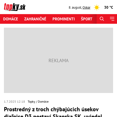
30 °C
8. august
,
Oskar
DOMÁCE
ZAHRANIČNÉ
PROMINENTI
ŠPORT
ZAUJÍMAV
1.7.2025 12:18
Topky
Domáce
Prostredný z troch chýbajúcich úsekov
diaľnice D3 postaví Skanska SK, uviedol