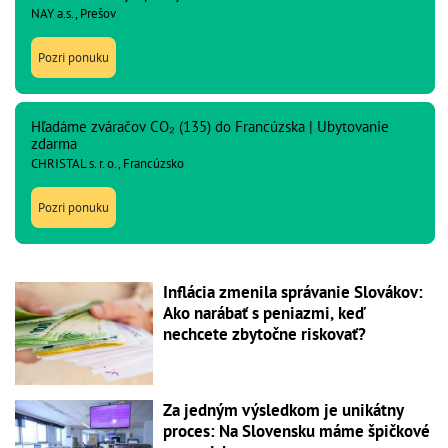
NAY a.s., Prešov
Pozri ponuku
Hľadáme zváračov CO₂ (135) do Francúzska | Ubytovanie
zdarma
CHRISTAL s. r. o., Francúzsko
Pozri ponuku
Inflácia zmenila správanie Slovákov:
Ako narábať s peniazmi, keď
nechcete zbytočne riskovať?
Za jedným výsledkom je unikátny
proces: Na Slovensku máme špičkové