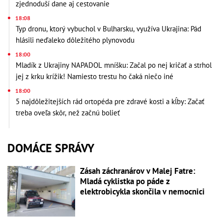
zjednoduší dane aj cestovanie
18:08
Typ dronu, ktorý vybuchol v Bulharsku, využíva Ukrajina: Pád
hlásili neďaleko dôležitého plynovodu
18:00
Mladík z Ukrajiny NAPADOL mníšku: Začal po nej kričať a strhol
jej z krku krížik! Namiesto trestu ho čaká niečo iné
18:00
5 najdôležitejších rád ortopéda pre zdravé kosti a kĺby: Začať
treba oveľa skôr, než začnú bolieť
DOMÁCE SPRÁVY
Zásah záchranárov v Malej Fatre:
Mladá cyklistka po páde z
elektrobicykla skončila v nemocnici