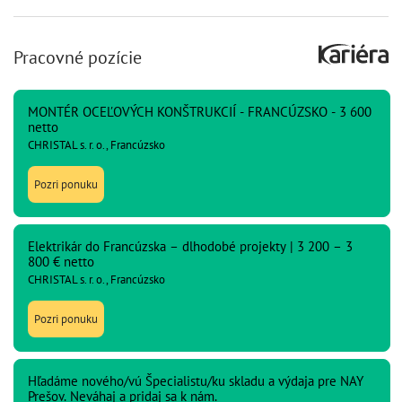
Pracovné pozície
MONTÉR OCEĽOVÝCH KONŠTRUKCIÍ - FRANCÚZSKO - 3 600
netto
CHRISTAL s. r. o., Francúzsko
Pozri ponuku
Elektrikár do Francúzska – dlhodobé projekty | 3 200 – 3
800 € netto
CHRISTAL s. r. o., Francúzsko
Pozri ponuku
Hľadáme nového/vú Špecialistu/ku skladu a výdaja pre NAY
Prešov. Neváhaj a pridaj sa k nám.