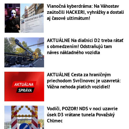
Vianočná kyberdráma: Na Váhostav
zaútočili HACKERI, vyhrážky a dostali
aj časové ultimátum!
AKTUÁLNE Na diaľnici D2 treba rátať
s obmedzením! Odstraňujú tam
náves nákladného vozidla
AKTUÁLNE Cesta za hraničným
priechodom Svrčinovec je uzavretá:
Vážna nehoda piatich vozidiel!
Vodiči, POZOR! NDS v noci uzavrie
úsek D3 vrátane tunela Považský
Chlmec