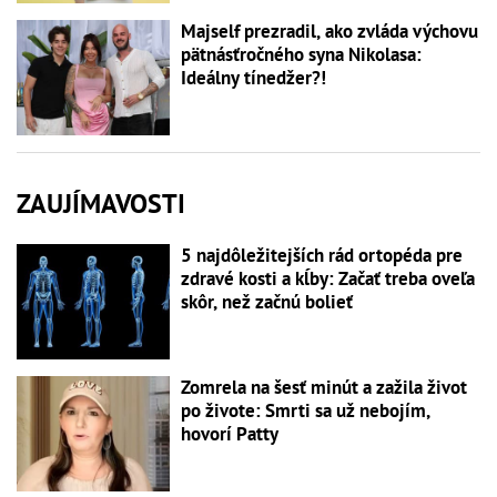
Majself prezradil, ako zvláda výchovu
pätnásťročného syna Nikolasa:
Ideálny tínedžer?!
ZAUJÍMAVOSTI
5 najdôležitejších rád ortopéda pre
zdravé kosti a kĺby: Začať treba oveľa
skôr, než začnú bolieť
Zomrela na šesť minút a zažila život
po živote: Smrti sa už nebojím,
hovorí Patty