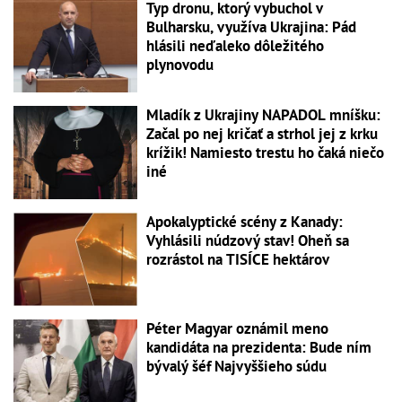
Typ dronu, ktorý vybuchol v
Bulharsku, využíva Ukrajina: Pád
hlásili neďaleko dôležitého
plynovodu
Mladík z Ukrajiny NAPADOL mníšku:
Začal po nej kričať a strhol jej z krku
krížik! Namiesto trestu ho čaká niečo
iné
Apokalyptické scény z Kanady:
Vyhlásili núdzový stav! Oheň sa
rozrástol na TISÍCE hektárov
Péter Magyar oznámil meno
kandidáta na prezidenta: Bude ním
bývalý šéf Najvyššieho súdu