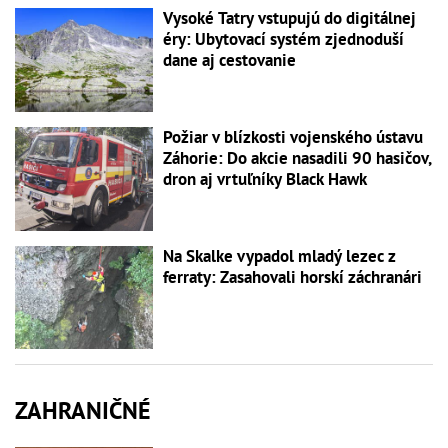
Vysoké Tatry vstupujú do digitálnej
éry: Ubytovací systém zjednoduší
dane aj cestovanie
Požiar v blízkosti vojenského ústavu
Záhorie: Do akcie nasadili 90 hasičov,
dron aj vrtuľníky Black Hawk
Na Skalke vypadol mladý lezec z
ferraty: Zasahovali horskí záchranári
ZAHRANIČNÉ