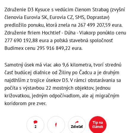
Združenie D3 Kysuce s vedúcim členom Strabag (zvyšní
členovia Eurovia SK, Eurovia CZ, SMS, Doprastav)
predložilo ponuku, ktorá znela na 267 499 207,59 eura.
Združenie firiem Hochtief - Dúha - Viakorp ponúklo cenu
277 690 192,88 eura a poľská stavebná spoločnosť
Budimex cenu 295 916 849,22 eura.
Samotný úsek má viac ako 9,6 kilometra, tvorí strednú
časť budúcej diaľnice od Žiliny po Čadcu a je druhým
najdlhším z trojice úsekov D3. V rámci obstarávania sa
počíta s výstavbou 22 mostných objektov, jednou
križovatkou, jedným odpočívadlom, ale aj migračným
koridorom pre zver.
Tip na
2
Zdieľať
článok