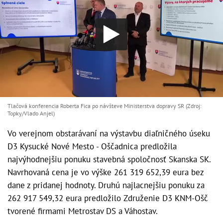
Tlačová konferencia Roberta Fica po návšteve Ministerstva dopravy SR (Zdroj:
Topky/Vlado Anjel)
Vo verejnom obstarávaní na výstavbu diaľničného úseku
D3 Kysucké Nové Mesto - Oščadnica predložila
najvýhodnejšiu ponuku stavebná spoločnosť Skanska SK.
Navrhovaná cena je vo výške 261 319 652,39 eura bez
dane z pridanej hodnoty. Druhú najlacnejšiu ponuku za
262 917 549,32 eura predložilo Združenie D3 KNM-Ošč
tvorené firmami Metrostav DS a Váhostav.