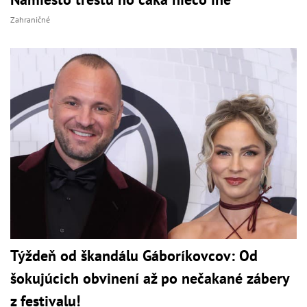
Zahraničné
Týždeň od škandálu Gáboríkovcov: Od
šokujúcich obvinení až po nečakané zábery
z festivalu!