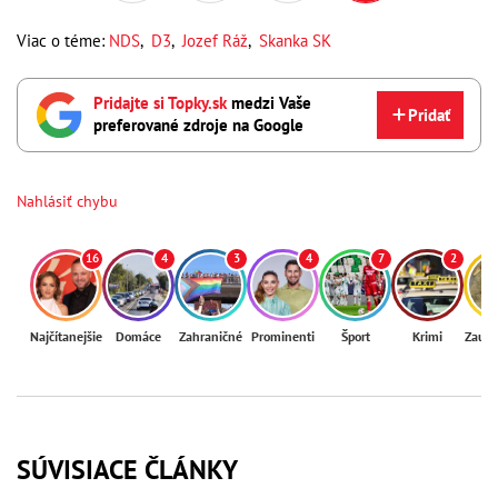
Viac o téme:
NDS
,
D3
,
Jozef Ráž
,
Skanka SK
Pridajte si Topky.sk
medzi Vaše
Pridať
preferované zdroje na Google
Nahlásiť chybu
16
4
3
4
7
2
Najčítanejšie
Domáce
Zahraničné
Prominenti
Šport
Krimi
Zaují
SÚVISIACE ČLÁNKY