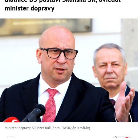
minister dopravy
minister dopravy SR Jozef Ráž (Zdroj: TASR/Ján Krošlák)