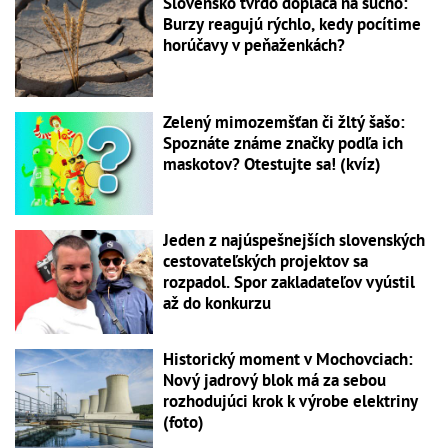
Slovensko tvrdo dopláca na sucho:
Burzy reagujú rýchlo, kedy pocítime
horúčavy v peňaženkách?
Zelený mimozemšťan či žltý šašo:
Spoznáte známe značky podľa ich
maskotov? Otestujte sa! (kvíz)
Jeden z najúspešnejších slovenských
cestovateľských projektov sa
rozpadol. Spor zakladateľov vyústil
až do konkurzu
Historický moment v Mochovciach:
Nový jadrový blok má za sebou
rozhodujúci krok k výrobe elektriny
(foto)