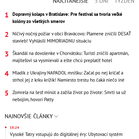
NAJČÍTANEJŠIE
3 DNI
TÝŽDEŇ
Dopravný kolaps v Bratislave: Pre festival sa tvoria veľké
kolóny zo všetkých smerov
Ničivý nočný požiar v obci Braväcovo: Plamene zničili DESAŤ
stavieb! Vyhlásili MIMORIADNU situáciu
Škandál na dovolenke v Chorvátsku: Turisti zničili apartmán,
majiteľovi sa vysmievali a ešte chcú preplatiť hotel
Mladík z Ukrajiny NAPADOL mníšku: Začal po nej kričať a
strhol jej z krku krížik! Namiesto trestu ho čaká niečo iné
Zomrela na šesť minút a zažila život po živote: Smrti sa už
nebojím, hovorí Patty
NAJNOVŠIE ČLÁNKY
18:24
Vysoké Tatry vstupujú do digitálnej éry: Ubytovací systém