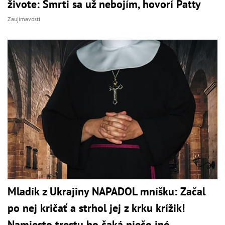
živote: Smrti sa už nebojím, hovorí Patty
Zaujímavosti
Mladík z Ukrajiny NAPADOL mníšku: Začal
po nej kričať a strhol jej z krku krížik!
Namiesto trestu ho čaká niečo iné