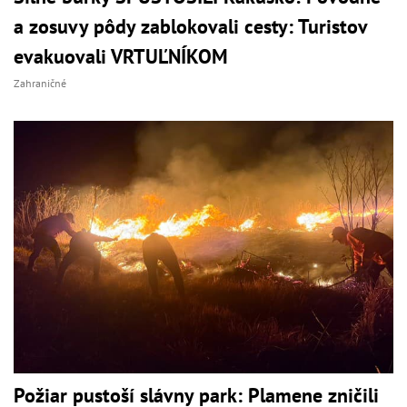
a zosuvy pôdy zablokovali cesty: Turistov
evakuovali VRTUĽNÍKOM
Zahraničné
Požiar pustoší slávny park: Plamene zničili