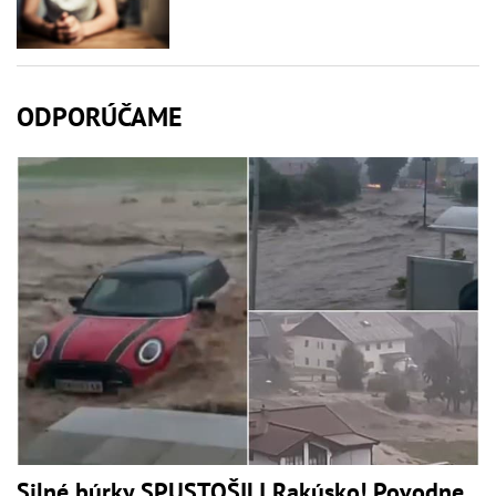
ODPORÚČAME
Silné búrky SPUSTOŠILI Rakúsko! Povodne