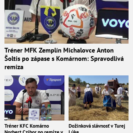
Tréner MFK Zemplín Michalovce Anton
Šoltis po zápase s Komárnom: Spravodlivá
remíza
Tréner KFC Komárno
Dožinková slávnosť v Turej
Norbert Czibor po remíze v
Lúke