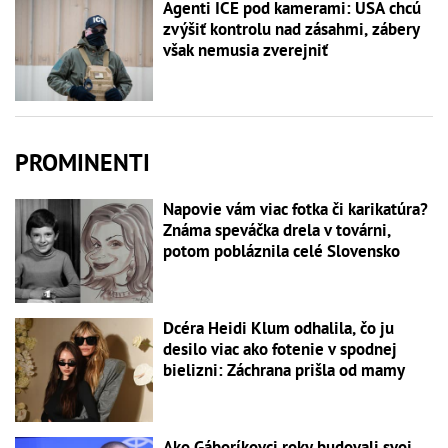
Agenti ICE pod kamerami: USA chcú
zvýšiť kontrolu nad zásahmi, zábery
však nemusia zverejniť
PROMINENTI
Napovie vám viac fotka či karikatúra?
Známa speváčka drela v továrni,
potom pobláznila celé Slovensko
Dcéra Heidi Klum odhalila, čo ju
desilo viac ako fotenie v spodnej
bielizni: Záchrana prišla od mamy
Ako Gáboríkovci roky budovali svoj