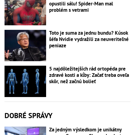
opustili sálu! Spider-Man mal
problém s vetrami
Toto je suma za jednu bundu? Kúsok
šéfa Nvidie vydražili za neuveriteľné
peniaze
5 najdôležitejších rád ortopéda pre
zdravé kosti a kĺby: Začať treba oveľa
skôr, než začnú bolieť
DOBRÉ SPRÁVY
Za jedným výsledkom je unikátny