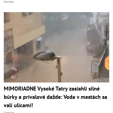
Domáce
MIMORIADNE Vysoké Tatry zasiahli silné
búrky a prívalové dažde: Voda v mestách sa
valí ulicami!
Domáce