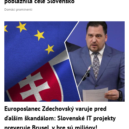
pobláznila celé Slovensko
Domáci prominenti
Europoslanec Zdechovský varuje pred
ďalším škandálom: Slovenské IT projekty
preveruje Brusel, v hre sú milióny!