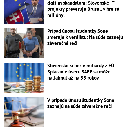
ďalším škandálom: Slovenské IT
projekty preveruje Brusel, v hre sú
milióny!
Prípad únosu študentky Sone
smeruje k verdiktu: Na súde zaznejú
záverečné reči
Slovensko si berie miliardy z EÚ:
Splácanie úveru SAFE sa môže
natiahnuť až na 55 rokov
V prípade únosu študentky Sone
zaznejú na súde záverečné reči