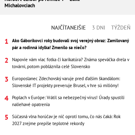
Michalovciach
NAJČÍTANEJŠIE
3 DNI
TÝŽDEŇ
Ako Gáboríkovci roky budovali svoj verejný obraz: Zamilovaný
pár a rodinná idylka! Zmenilo sa niečo?
Napovie vám viac fotka či karikatúra? Známa speváčka drela v
továrni, potom pobláznila celé Slovensko
Europoslanec Zdechovský varuje pred ďalším škandálom:
Slovenské IT projekty preveruje Brusel, v hre sú milióny!
Poplach v Európe: Vrátil sa nebezpečný vírus! Úrady spustili
naliehavé opatrenia
Súčasná vlna horúčav je nič oproti tomu, čo nás čaká: Rok
2027 zrejme prepíše teplotné rekordy