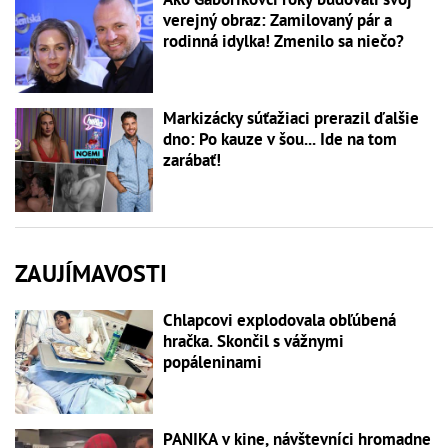
verejný obraz: Zamilovaný pár a
rodinná idylka! Zmenilo sa niečo?
Markizácky súťažiaci prerazil ďalšie
dno: Po kauze v šou... Ide na tom
zarábať!
ZAUJÍMAVOSTI
Chlapcovi explodovala obľúbená
hračka. Skončil s vážnymi
popáleninami
PANIKA v kine, návštevníci hromadne