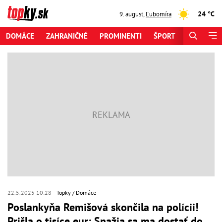
24 °C
9. august
,
Ľubomíra
DOMÁCE
ZAHRANIČNÉ
PROMINENTI
ŠPORT
ZAUJÍMAV
22.5.2025 10:28
Topky
Domáce
Poslankyňa Remišová skončila na polícii!
Prišla o tisíce eur: Snažia sa ma dostať do