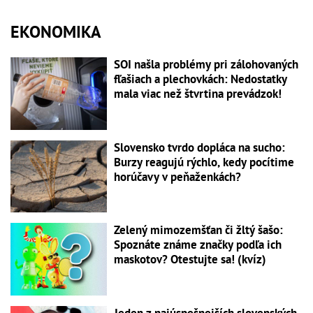
EKONOMIKA
SOI našla problémy pri zálohovaných
fľašiach a plechovkách: Nedostatky
mala viac než štvrtina prevádzok!
Slovensko tvrdo dopláca na sucho:
Burzy reagujú rýchlo, kedy pocítime
horúčavy v peňaženkách?
Zelený mimozemšťan či žltý šašo:
Spoznáte známe značky podľa ich
maskotov? Otestujte sa! (kvíz)
Jeden z najúspešnejších slovenských