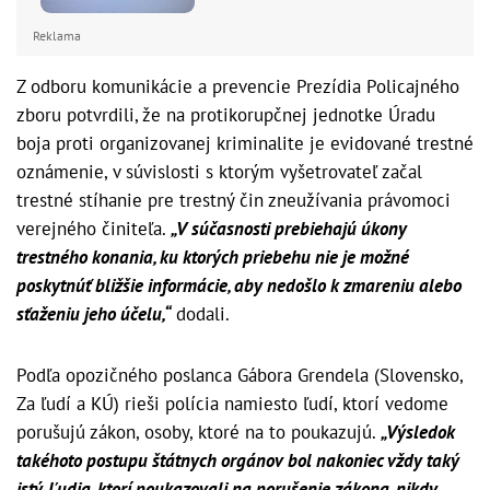
Reklama
Z odboru komunikácie a prevencie Prezídia Policajného
zboru potvrdili, že na protikorupčnej jednotke Úradu
boja proti organizovanej kriminalite je evidované trestné
oznámenie, v súvislosti s ktorým vyšetrovateľ začal
trestné stíhanie pre trestný čin zneužívania právomoci
verejného činiteľa.
„V súčasnosti prebiehajú úkony
trestného konania, ku ktorých priebehu nie je možné
poskytnúť bližšie informácie, aby nedošlo k zmareniu alebo
sťaženiu jeho účelu,“
dodali.
Podľa opozičného poslanca Gábora Grendela (Slovensko,
Za ľudí a KÚ) rieši polícia namiesto ľudí, ktorí vedome
porušujú zákon, osoby, ktoré na to poukazujú.
„Výsledok
takéhoto postupu štátnych orgánov bol nakoniec vždy taký
istý. Ľudia, ktorí poukazovali na porušenie zákona, nikdy