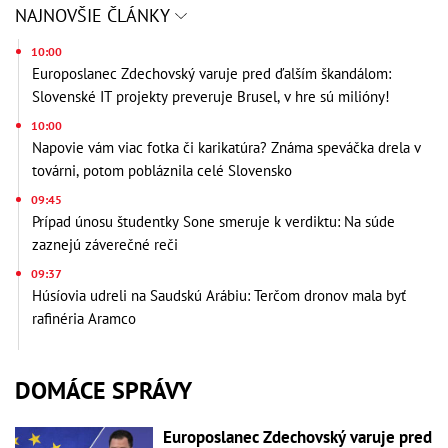
NAJNOVŠIE ČLÁNKY
10:00
Europoslanec Zdechovský varuje pred ďalším škandálom:
Slovenské IT projekty preveruje Brusel, v hre sú milióny!
10:00
Napovie vám viac fotka či karikatúra? Známa speváčka drela v
továrni, potom pobláznila celé Slovensko
09:45
Prípad únosu študentky Sone smeruje k verdiktu: Na súde
zaznejú záverečné reči
09:37
Húsíovia udreli na Saudskú Arábiu: Terčom dronov mala byť
rafinéria Aramco
DOMÁCE SPRÁVY
Europoslanec Zdechovský varuje pred