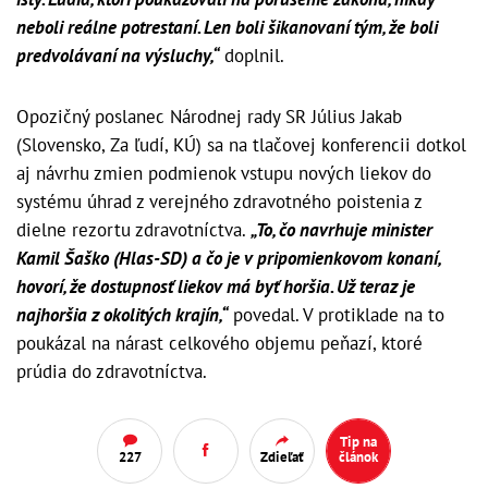
neboli reálne potrestaní. Len boli šikanovaní tým, že boli
predvolávaní na výsluchy,“
doplnil.
Opozičný poslanec Národnej rady SR Július Jakab
(Slovensko, Za ľudí, KÚ) sa na tlačovej konferencii dotkol
aj návrhu zmien podmienok vstupu nových liekov do
systému úhrad z verejného zdravotného poistenia z
dielne rezortu zdravotníctva.
„To, čo navrhuje minister
Kamil Šaško (Hlas-SD) a čo je v pripomienkovom konaní,
hovorí, že dostupnosť liekov má byť horšia. Už teraz je
najhoršia z okolitých krajín,“
povedal. V protiklade na to
poukázal na nárast celkového objemu peňazí, ktoré
prúdia do zdravotníctva.
Tip na
227
Zdieľať
článok