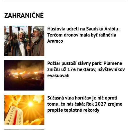
ZAHRANIČNÉ
Húsíovia udreli na Saudskú Arábiu:
Terčom dronov mala byť rafinéria
Aramco
Požiar pustoší slávny park: Plamene
zničili už 176 hektárov, návštevníkov
evakuovali
Súčasná vlna horúčav je nič oproti
tomu, čo nás čaká: Rok 2027 zrejme
prepíše teplotné rekordy