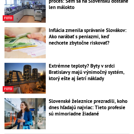
proces: Sem sa na Slovensku dostane
len málokto
FOTO
Inflácia zmenila správanie Slovákov:
Ako narábať s peniazmi, keď
nechcete zbytočne riskovať?
Extrémne teploty? Byty v srdci
Bratislavy majú výnimočný systém,
ktorý ešte aj šetrí náklady
FOTO
Slovenské železnice prezradili, koho
dnes hľadajú najviac: Tieto profesie
sú mimoriadne žiadané