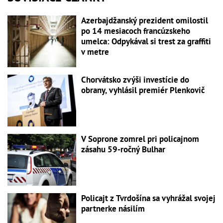
Azerbajdžanský prezident omilostil
po 14 mesiacoch francúzskeho
umelca: Odpykával si trest za graffiti
v metre
Chorvátsko zvýši investície do
obrany, vyhlásil premiér Plenkovič
V Soprone zomrel pri policajnom
zásahu 59-ročný Bulhar
Policajt z Tvrdošína sa vyhrážal svojej
partnerke násilím