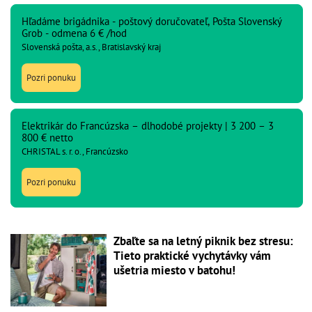
Hľadáme brigádnika - poštový doručovateľ, Pošta Slovenský
Grob - odmena 6 € /hod
Slovenská pošta, a.s., Bratislavský kraj
Pozri ponuku
Elektrikár do Francúzska – dlhodobé projekty | 3 200 – 3
800 € netto
CHRISTAL s. r. o., Francúzsko
Pozri ponuku
Zbaľte sa na letný piknik bez stresu:
Tieto praktické vychytávky vám
ušetria miesto v batohu!