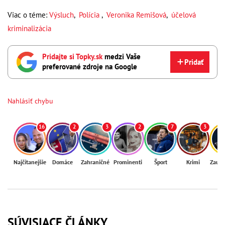
Viac o téme:
Výsluch
,
Polícia
,
Veronika Remišová
,
účelová
kriminalizácia
Pridajte si Topky.sk
medzi Vaše
Pridať
preferované zdroje na Google
Nahlásiť chybu
16
2
3
2
7
3
Najčítanejšie
Domáce
Zahraničné
Prominenti
Šport
Krimi
Zaují
SÚVISIACE ČLÁNKY