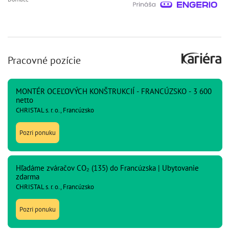
Pracovné pozície
MONTÉR OCEĽOVÝCH KONŠTRUKCIÍ - FRANCÚZSKO - 3 600
netto
CHRISTAL s. r. o., Francúzsko
Pozri ponuku
Hľadáme zváračov CO₂ (135) do Francúzska | Ubytovanie
zdarma
CHRISTAL s. r. o., Francúzsko
Pozri ponuku