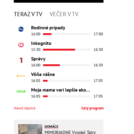
TERAZ V TV
VEČER V TV
Rodinné prípady
16:00
17:00
Inkognito
15:30
16:30
Správy
16:00
16:30
Vôňa vášne
16:05
17:05
Moja mama varí lepšie ako tvoja
16:05
17:05
Navoľ stanice
Celý program
DOMÁCE
MIMORIADNE Vysoké Tatry