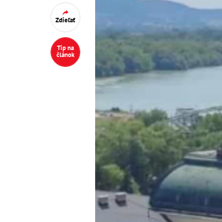
Zdieľať
Tip na
článok