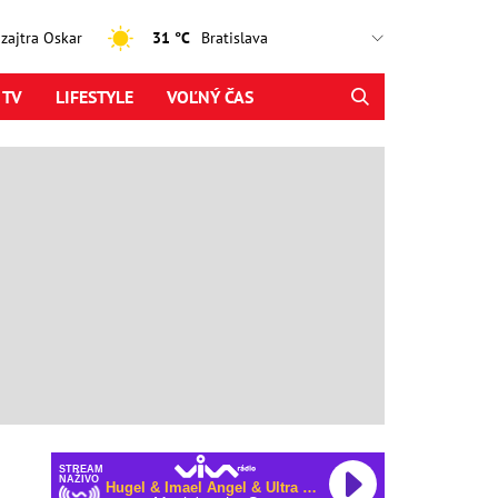
, zajtra Oskar
31 °C
 TV
LIFESTYLE
VOĽNÝ ČAS
STREAM
NAŽIVO
Hugel & Imael Angel & Ultra Naté