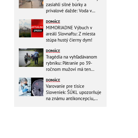
zasiahli silné búrky a
prívalové dažde: Voda v
mestách sa valí ulicami!
DOMÁCE
MIMORIADNE Výbuch v
areáli Slovnaftu: Z miesta
stúpa hustý čierny dym!
DOMÁCE
Tragédia na vyhľadávanom
rybníku: Pátranie po 39-
ročnom mužovi má ten
najsmutnejší koniec
DOMÁCE
Varovanie pre tisíce
Sloveniek: ŠÚKL upozorňuje
na známu antikoncepciu,
môže zvyšovať riziko nádoru