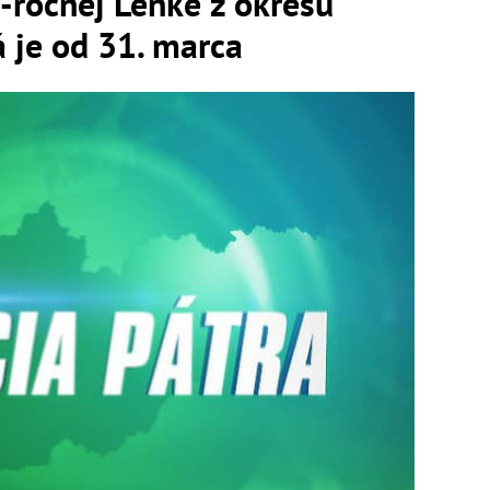
4-ročnej Lenke z okresu
 je od 31. marca