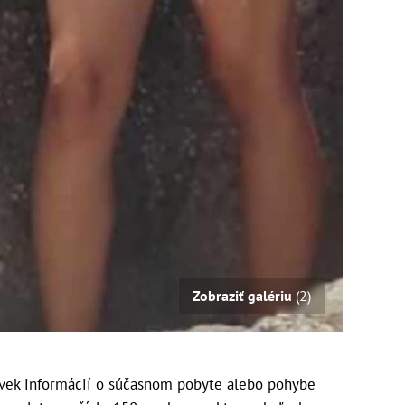
Zobraziť galériu
(2)
vek informácií o súčasnom pobyte alebo pohybe