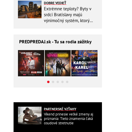
DOBRE VEDIEŤ
Extrémne teploty? Byty v
srdci Bratislavy majú
výnimočný systém, ktorý
ešte aj šetrí náklady
PREDPREDAJ
.sk - Tu sa rodia zážitky
PARTNERSKÉ VZŤAHY
Víkend prinesie veľké zmeny aj
priznania: Tieto znamenia čaká
osudové stretnutie