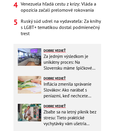
Venezuela hľadá cestu z krízy: Vláda a
opozícia začali prelomové rokovania
Ruský súd udrel na vydavateľa: Za knihy
s LGBT+ tematikou dostal podmienečný
trest
DOBRE VEDIEŤ
Za jedným výsledkom je
unikátny proces: Na
Slovensku máme špičkové
pracovisko
DOBRE VEDIEŤ
Inflácia zmenila správanie
Slovákov: Ako narábať s
peniazmi, keď nechcete
zbytočne riskovať?
DOBRE VEDIEŤ
Zbaľte sa na letný piknik bez
stresu: Tieto praktické
vychytávky vám ušetria
miesto v batohu!