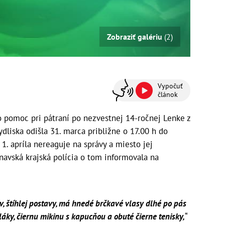
Zobraziť galériu
(2)
Vypočuť
článok
o pomoc pri pátraní po nezvestnej 14-ročnej Lenke z
ydliska odišla 31. marca približne o 17.00 h do
1. apríla nereaguje na správy a miesto jej
navská krajská polícia o tom informovala na
, štíhlej postavy, má hnedé brčkavé vlasy dlhé po pás
láky, čiernu mikinu s kapucňou a obuté čierne tenisky,
“