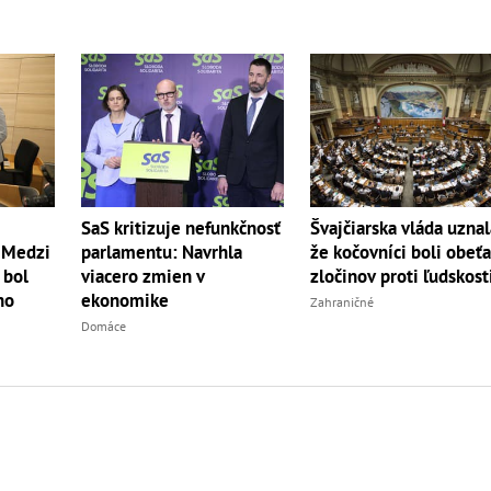
SaS kritizuje nefunkčnosť
Švajčiarska vláda uznal
parlamentu: Navrhla
: Medzi
že kočovníci boli obeť
viacero zmien v
 bol
zločinov proti ľudskost
ekonomike
ho
Zahraničné
Domáce