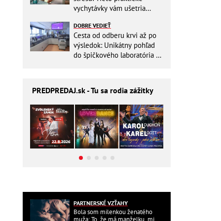
vychytávky vám ušetria
miesto v batohu!
DOBRE VEDIEŤ
Cesta od odberu krvi až po
výsledok: Unikátny pohľad
do špičkového laboratória na
Slovensku
PREDPREDAJ
.sk - Tu sa rodia zážitky
PARTNERSKÉ VZŤAHY
Bola som milenkou ženatého
muža: To, že má manželku, mi