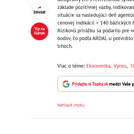
základe pozitívnej väzby, indikov
Zdieľať
situácie sa nasledujúci deň agentú
cenovej indikácii + 140 bázických 
Tip na
Rizikovú prirážku sa podarilo pre v
článok
bodov, čo podľa ARDAL-u potvrdilo 
trhoch.
Viac o téme:
Ekonomika
,
Výnos
,
S
Pridajte si Topky.sk
medzi Vaše p
Nahlásiť chybu