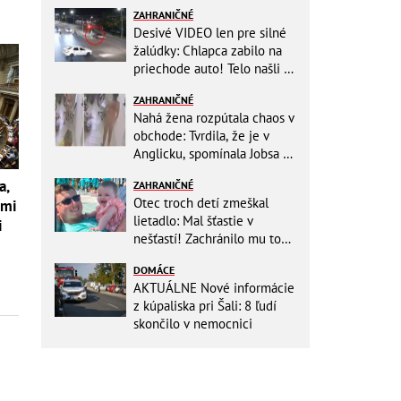
ZAHRANIČNÉ
Desivé VIDEO len pre silné
žalúdky: Chlapca zabilo na
priechode auto! Telo našli o
150 metrov ďalej
ZAHRANIČNÉ
Nahá žena rozpútala chaos v
obchode: Tvrdila, že je v
Anglicku, spomínala Jobsa aj
amfetamín
a,
ZAHRANIČNÉ
Otec troch detí zmeškal
ami
lietadlo: Mal šťastie v
i
nešťastí! Zachránilo mu to
život
DOMÁCE
AKTUÁLNE Nové informácie
z kúpaliska pri Šali: 8 ľudí
skončilo v nemocnici