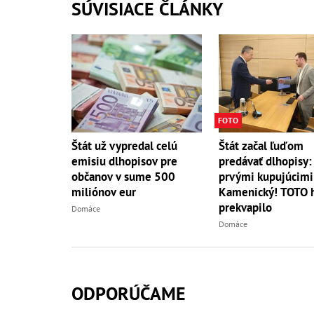
SÚVISIACE ČLÁNKY
FOTO
Štát už vypredal celú
Štát začal ľuďom
emisiu dlhopisov pre
predávať dlhopisy
občanov v sume 500
prvými kupujúcimi
miliónov eur
Kamenický! TOTO 
prekvapilo
Domáce
Domáce
ODPORÚČAME