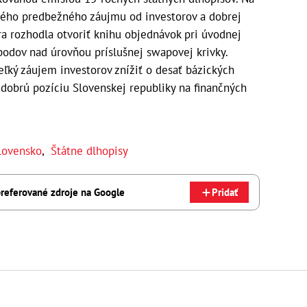
aného predbežného záujmu od investorov a dobrej
ra rozhodla otvoriť knihu objednávok pri úvodnej
bodov nad úrovňou príslušnej swapovej krivky.
eľký záujem investorov znížiť o desať bázických
dobrú pozíciu Slovenskej republiky na finančných
lovensko
,
Štátne dlhopisy
referované zdroje na Google
Pridať