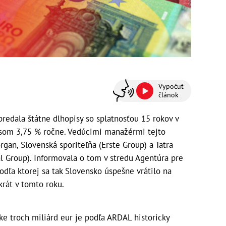
Vypočuť
článok
redala štátne dlhopisy so splatnosťou 15 rokov v
osom 3,75 % ročne. Vedúcimi manažérmi tejto
organ, Slovenská sporiteľňa (Erste Group) a Tatra
al Group). Informovala o tom v stredu Agentúra pre
podľa ktorej sa tak Slovensko úspešne vrátilo na
rát v tomto roku.
e troch miliárd eur je podľa ARDAL historicky