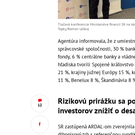
Tlačová konferencia Ministerstva financií SR na t
Topky/Ramon Leško)
Agentúra informovala, že z umiest
správcovské spoločnosti, 30 % bank
fondy, 6 % centrálne banky a vládne
hľadiska tvorili Spojené kráľovstv
21 %, krajiny južnej Európy 15 %, 
11 %, Benelux 8 %, Škandinávia 8 %
Rizikovú prirážku sa p
12
investorov znížiť o de
SR zastúpená ARDAL-om zverejnila 
dlhopisový trh s referenčnou synd