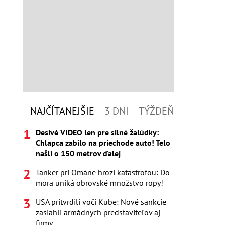
NAJČÍTANEJŠIE
3 DNI
TÝŽDEŇ
Desivé VIDEO len pre silné žalúdky:
Chlapca zabilo na priechode auto! Telo
našli o 150 metrov ďalej
Tanker pri Ománe hrozí katastrofou: Do
mora uniká obrovské množstvo ropy!
USA pritvrdili voči Kube: Nové sankcie
zasiahli armádnych predstaviteľov aj
firmy