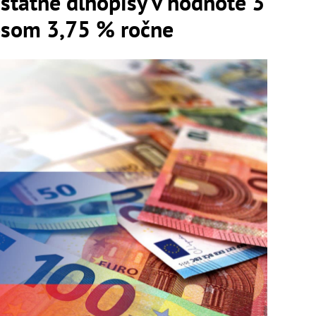
štátne dlhopisy v hodnote 3
nosom 3,75 % ročne