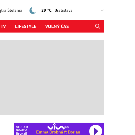
ajtra Štefánia
29 °C
 TV
LIFESTYLE
VOĽNÝ ČAS
STREAM
NAŽIVO
Emma Drobná ft Dorian