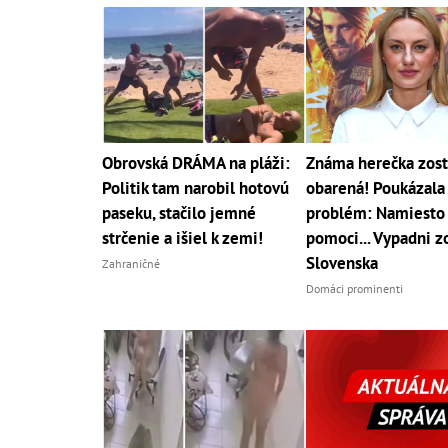
Obrovská DRÁMA na pláži:
Známa herečka zost
Politik tam narobil hotovú
obarená! Poukázala
paseku, stačilo jemné
problém: Namiesto
strčenie a išiel k zemi!
pomoci... Vypadni z
Slovenska
Zahraničné
Domáci prominenti