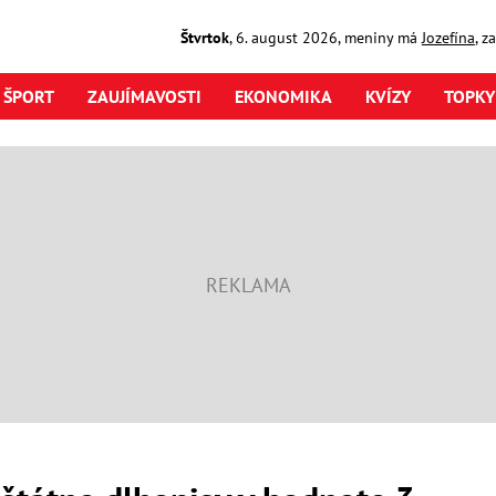
Štvrtok
,
6. august
2026
,
meniny má
Jozefína
, z
ŠPORT
ZAUJÍMAVOSTI
EKONOMIKA
KVÍZY
TOPKY