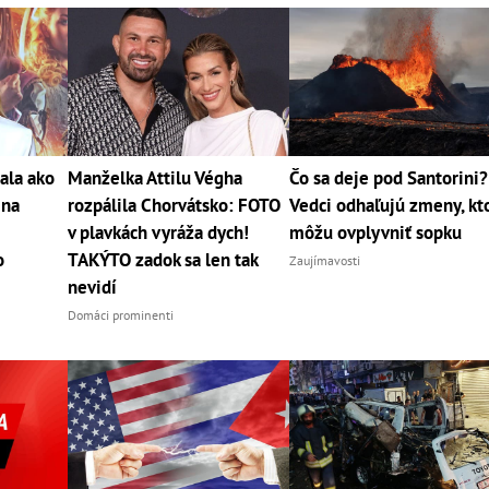
ala ako
Manželka Attilu Végha
Čo sa deje pod Santorini?
 na
rozpálila Chorvátsko: FOTO
Vedci odhaľujú zmeny, kt
v plavkách vyráža dych!
môžu ovplyvniť sopku
o
TAKÝTO zadok sa len tak
Zaujímavosti
nevidí
Domáci prominenti