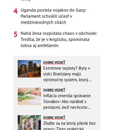
Uganda posiela vojakov do Gazy:
Parlament schválil účasť v
medzinárodných silách
Nahá žena rozpútala chaos v obchode:
Tvrdila, že je v Anglicku, spomínala
Jobsa aj amfetamín
DOBRE VEDIEŤ
Extrémne teploty? Byty v
srdci Bratislavy majú
výnimočný systém, ktorý
ešte aj šetrí náklady
DOBRE VEDIEŤ
Inflácia zmenila správanie
Slovákov: Ako narábať s
peniazmi, keď nechcete
zbytočne riskovať?
DOBRE VEDIEŤ
Zbaľte sa na letný piknik bez
stresu: Tieto praktické