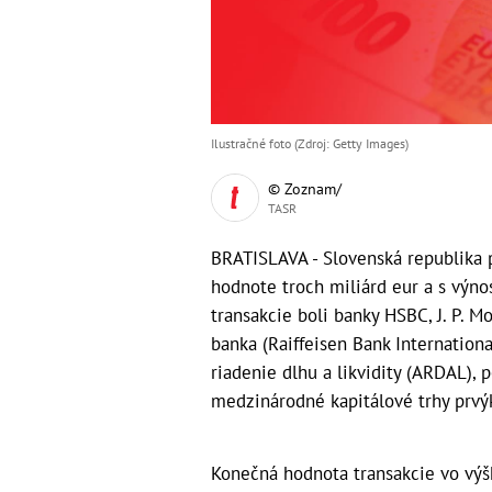
Ilustračné foto (Zdroj: Getty Images)
© Zoznam/
TASR
BRATISLAVA - Slovenská republika p
hodnote troch miliárd eur a s výn
transakcie boli banky HSBC, J. P. M
banka (Raiffeisen Bank Internation
riadenie dlhu a likvidity (ARDAL), 
medzinárodné kapitálové trhy prvýk
Konečná hodnota transakcie vo výšk