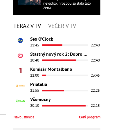
nevadilo, hrozbou sa stala táto
žena
TERAZ V TV
VEČER V TV
Sex O’Clock
21:45
22:40
Šťastný nový rok 2: Dobro došli
20:40
22:40
Komisár Montalbano
22:00
23:45
Priatelia
21:55
22:25
Všemocný
20:10
22:15
Navoľ stanice
Celý program