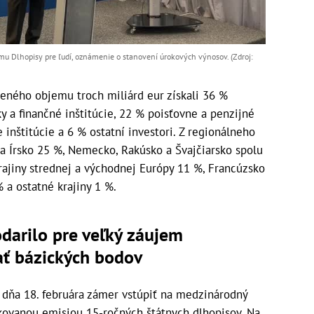
ému Dlhopisy pre ľudí, oznámenie o stanovení úrokových výnosov. (Zdroj:
neného objemu troch miliárd eur získali 36 %
y a finančné inštitúcie, 22 % poisťovne a penzijné
 inštitúcie a 6 % ostatní investori. Z regionálneho
o a Írsko 25 %, Nemecko, Rakúsko a Švajčiarsko spolu
krajiny strednej a východnej Európy 11 %, Francúzsko
 a ostatné krajiny 1 %.
odarilo pre veľký záujem
sať bázických bodov
dňa 18. februára zámer vstúpiť na medzinárodný
ikovanou emisiou 15-ročných štátnych dlhopisov. Na