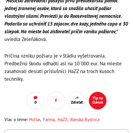
"Hasičskí zdravotníci poskytli prvú predlekársku pomoc
jednej zranenej osobe, ktorá sa snažila uhasiť požiar
vlastnými silami. Previezli ju do Rooseveltovej nemocnice.
Podarilo sa uchrániť 15 zajacov, dve kozy, jedného capa a 30
sliepok. Na mieste bol zisťovateľ príčin vzniku požiarov,"
uviedla Zeleňáková.
Príčina vzniku požiaru je v štádiu vyšetrovania.
Predbežnú škodu odhadli asi na 10 000 eur. Na mieste
zasahovali desiati príslušníci HaZZ na troch kusoch
techniky.
Tip na
0
Zdieľať
článok
Viac o téme:
Požiar
,
Farma
,
HaZZ
,
Banská Bystrica