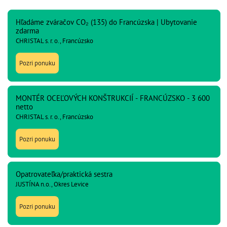
Hľadáme zváračov CO₂ (135) do Francúzska | Ubytovanie
zdarma
CHRISTAL s. r. o., Francúzsko
Pozri ponuku
MONTÉR OCEĽOVÝCH KONŠTRUKCIÍ - FRANCÚZSKO - 3 600
netto
CHRISTAL s. r. o., Francúzsko
Pozri ponuku
Opatrovateľka/praktická sestra
JUSTÍNA n.o., Okres Levice
Pozri ponuku