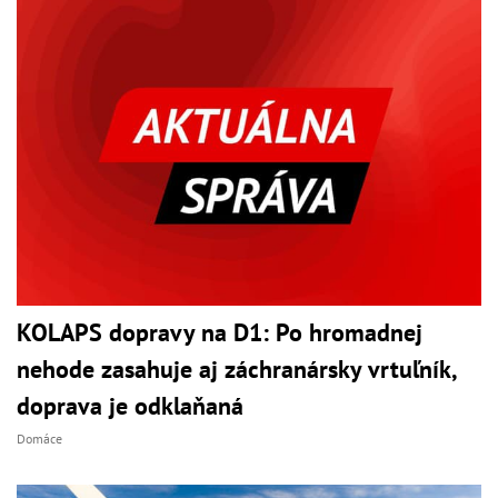
KOLAPS dopravy na D1: Po hromadnej
nehode zasahuje aj záchranársky vrtuľník,
doprava je odklaňaná
Domáce