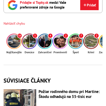
Pridajte si Topky.sk
medzi Vaše
Pridať
preferované zdroje na Google
Nahlásiť chybu
16
5
4
2
7
2
Najčítanejšie
Domáce
Zahraničné
Prominenti
Šport
Krimi
Zaují
SÚVISIACE ČLÁNKY
Požiar rodinného domu pri Martine:
Škodu odhadujú na 35-tisíc eur