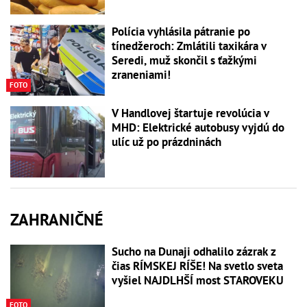
Polícia vyhlásila pátranie po
tínedžeroch: Zmlátili taxikára v
Seredi, muž skončil s ťažkými
zraneniami!
FOTO
V Handlovej štartuje revolúcia v
MHD: Elektrické autobusy vyjdú do
ulíc už po prázdninách
ZAHRANIČNÉ
Sucho na Dunaji odhalilo zázrak z
čias RÍMSKEJ RÍŠE! Na svetlo sveta
vyšiel NAJDLHŠÍ most STAROVEKU
FOTO