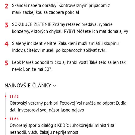
Škandál naberá obrátky: Kontroverzným prípadom z
markizáckej šou sa zaoberá polícia!
ŠOKUJÚCE ZISTENIE Známy reťazec predával rybacie
konzervy, v ktorých chýbali RYBY! Môžete ich mať doma aj vy
Šialený incident v Nitre: Zakuklení muži zmlátili skupinu
Indov, učiteľovi museli po kopancoch zošívať tvár!
Leoš Mareš odhodil tričko aj hanblivosť! Také telo sa len tak
nevidí, on že má 50?!
NAJNOVŠIE ČLÁNKY
11:42
Obrovský veterný park pri Petrovej Vsi naráža na odpor: Ľudia
dali investorovi svoj názor jasne najavo
11:36
Otvorený spor o dialóg s KĽDR: Juhokórejskí ministri sa
nezhodli, vládu čakajú nepríjemnosti