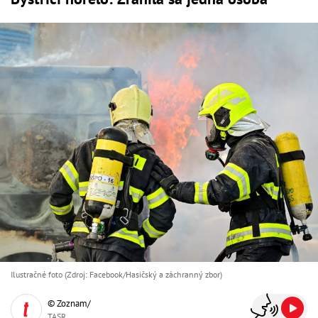
Ilustračné foto (Zdroj: Facebook/Hasičský a záchranný zbor)
© Zoznam/
TASR