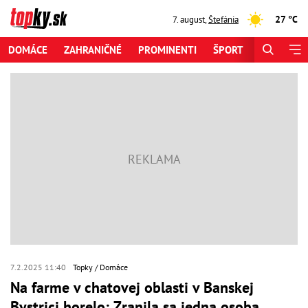
27 °C
7. august
,
Štefánia
DOMÁCE
ZAHRANIČNÉ
PROMINENTI
ŠPORT
ZAUJÍMAV
7.2.2025 11:40
Topky
Domáce
Na farme v chatovej oblasti v Banskej
Bystrici horelo: Zranila sa jedna osoba