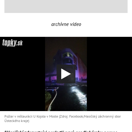
archívne video
Požiar v reštaurácii U Kojota v Moste (Zdroj: Facebook/Hasičský záchranný sbor
Ústeckého kraje)