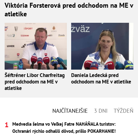
Viktória Forsterová pred odchodom na ME v
atletike
Šéftréner Libor Charfreitag
Daniela Ledecká pred
pred odchodom na ME v
odchodom na ME v atletike
atletike
NAJČÍTANEJŠIE
3 DNI
TÝŽDEŇ
Medvedia šelma vo Veľkej Fatre NAHÁŇALA turistov:
Ochranári rýchlo odhalili dôvod, prišlo POKARHANIE!