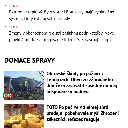
11:20
Extrémne teploty? Byty v srdci Bratislavy majú výnimočný
systém, ktorý ešte aj šetrí náklady
11:18
Zmeny v obchodnom registri zasiahnu podnikateľov: Nové
pravidlá predražia fungovanie firiem! SaS navrhuje stopku
DOMÁCE SPRÁVY
Obrovské škody po požiari v
Lehniciach: Oheň zo záhradného
domčeka zachvátil susedný dom aj
hospodársku budovu
FOTO
FOTO Po pečive v známej sieti
predajní pobehovala myš! Zhrození
zákazníci, reťazec reaguje