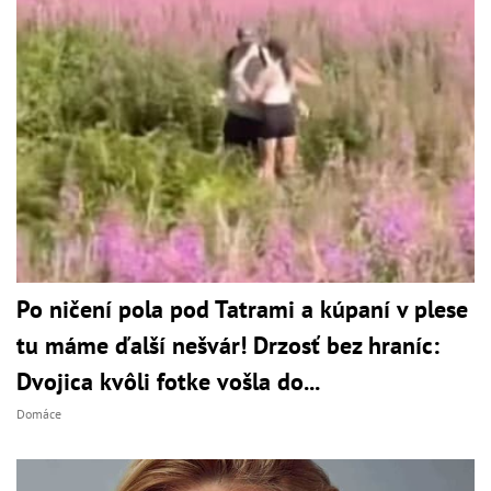
Po ničení pola pod Tatrami a kúpaní v plese
tu máme ďalší nešvár! Drzosť bez hraníc:
Dvojica kvôli fotke vošla do...
Domáce