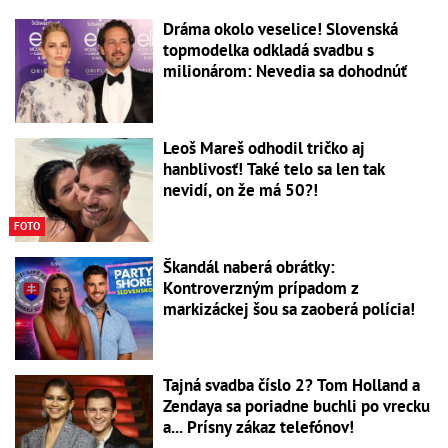
Dráma okolo veselice! Slovenská
topmodelka odkladá svadbu s
milionárom: Nevedia sa dohodnúť
Leoš Mareš odhodil tričko aj
hanblivosť! Také telo sa len tak
nevidí, on že má 50?!
FOTO
Škandál naberá obrátky:
Kontroverzným prípadom z
markizáckej šou sa zaoberá polícia!
Tajná svadba číslo 2? Tom Holland a
Zendaya sa poriadne buchli po vrecku
a... Prísny zákaz telefónov!