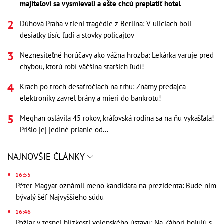
majiteľovi sa vysmievali a ešte chcú preplatiť hotel
Dúhová Praha v tieni tragédie z Berlína: V uliciach boli
desiatky tisíc ľudí a stovky policajtov
Neznesiteľné horúčavy ako vážna hrozba: Lekárka varuje pred
chybou, ktorú robí väčšina starších ľudí!
Krach po troch desaťročiach na trhu: Známy predajca
elektroniky zavrel brány a mieri do bankrotu!
Meghan oslávila 45 rokov, kráľovská rodina sa na ňu vykašľala!
Prišlo jej jediné prianie od...
NAJNOVŠIE ČLÁNKY
16:55
Péter Magyar oznámil meno kandidáta na prezidenta: Bude ním
bývalý šéf Najvyššieho súdu
16:46
Požiar v tesnej blízkosti vojenského ústavu: Na Záhorí bojujú s