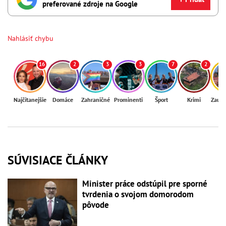
preferované zdroje na Google
Nahlásiť chybu
16
2
3
3
7
2
Najčítanejšie
Domáce
Zahraničné
Prominenti
Šport
Krimi
Zaují
SÚVISIACE ČLÁNKY
Minister práce odstúpil pre sporné
tvrdenia o svojom domorodom
pôvode