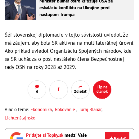
Minister Blanár ostro kritizuje USA za
eskaláciu konfliktu na Ukrajine pred
nástupom Trumpa
Šéf slovenskej diplomacie v tejto súvislosti uviedol, že
má záujem, aby bola SR aktívna na multilaterálnej úrovni.
Ako príklad uviedol Organizáciu Spojených národov, kde
sa SR uchádza o post nestáleho člena Bezpečnostnej
rady OSN na roky 2028 až 2029.
Tip na
6
Zdieľať
článok
Viac o téme:
Ekonomika
,
Rokovanie
,
Juraj Blanár
,
Lichtenštajnsko
Pridajte si Topky.sk
medzi Vaše
Pridať