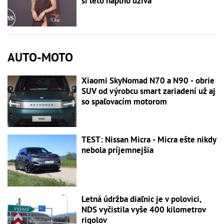
si leto naplno užíva
AUTO-MOTO
Xiaomi SkyNomad N70 a N90 - obrie
SUV od výrobcu smart zariadení už aj
so spaľovacím motorom
TEST: Nissan Micra - Micra ešte nikdy
nebola príjemnejšia
Letná údržba diaľnic je v polovici,
NDS vyčistila vyše 400 kilometrov
rigolov