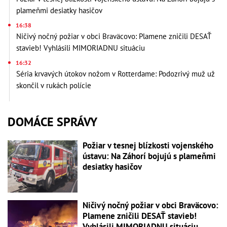
plameňmi desiatky hasičov
16:38
Ničivý nočný požiar v obci Braväcovo: Plamene zničili DESAŤ
stavieb! Vyhlásili MIMORIADNU situáciu
16:32
Séria krvavých útokov nožom v Rotterdame: Podozrivý muž už
skončil v rukách polície
DOMÁCE SPRÁVY
Požiar v tesnej blízkosti vojenského
ústavu: Na Záhorí bojujú s plameňmi
desiatky hasičov
Ničivý nočný požiar v obci Braväcovo:
Plamene zničili DESAŤ stavieb!
Vyhlásili MIMORIADNU situáciu