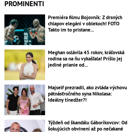
PROMINENTI
Premiéra filmu Bojovník: Z drsných
chlapov elegáni v oblekoch! FOTO
Takto im to pristane...
Meghan oslávila 45 rokov, kráľovská
rodina sa na ňu vykašľala! Prišlo jej
jediné prianie od...
Majself prezradil, ako zvláda výchovu
pätnásťročného syna Nikolasa:
Ideálny tínedžer?!
Týždeň od škandálu Gáboríkovcov: Od
šokujúcich obvinení až po nečakané