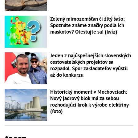
Zelený mimozemšťan či žltý šašo:
Spoznáte známe značky podľa ich
maskotov? Otestujte sa! (kvíz)
Jeden z najúspešnejších slovenských
cestovateľských projektov sa
rozpadol. Spor zakladateľov vyústil
až do konkurzu
Historický moment v Mochovciach:
Nový jadrový blok má za sebou
rozhodujúci krok k výrobe elektriny
(foto)