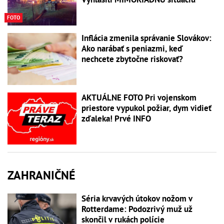
FOTO
Inflácia zmenila správanie Slovákov:
Ako narábať s peniazmi, keď
nechcete zbytočne riskovať?
AKTUÁLNE FOTO Pri vojenskom
priestore vypukol požiar, dym vidieť
zďaleka! Prvé INFO
ZAHRANIČNÉ
Séria krvavých útokov nožom v
Rotterdame: Podozrivý muž už
skončil v rukách polície