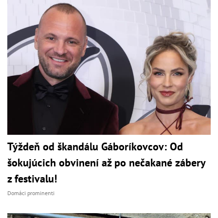
Týždeň od škandálu Gáboríkovcov: Od
šokujúcich obvinení až po nečakané zábery
z festivalu!
Domáci prominenti