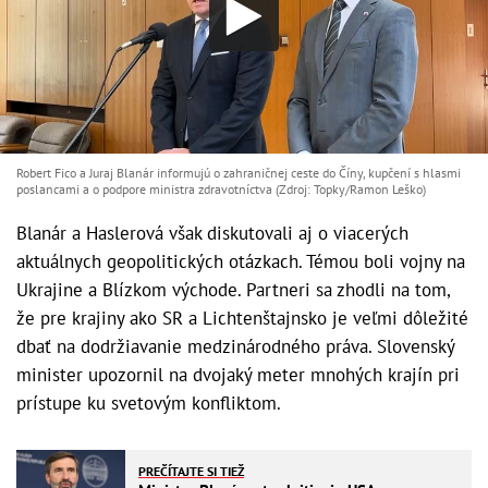
Robert Fico a Juraj Blanár informujú o zahraničnej ceste do Číny, kupčení s hlasmi
poslancami a o podpore ministra zdravotníctva (Zdroj: Topky/Ramon Leško)
Blanár a Haslerová však diskutovali aj o viacerých
aktuálnych geopolitických otázkach. Témou boli vojny na
Ukrajine a Blízkom východe. Partneri sa zhodli na tom,
že pre krajiny ako SR a Lichtenštajnsko je veľmi dôležité
dbať na dodržiavanie medzinárodného práva. Slovenský
minister upozornil na dvojaký meter mnohých krajín pri
prístupe ku svetovým konfliktom.
PREČÍTAJTE SI TIEŽ