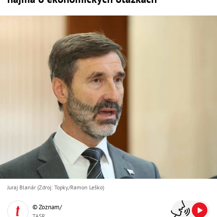
Juraj Blanár (Zdroj: Topky/Ramon Leško)
© Zoznam/
TASR