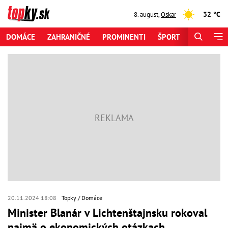
32 °C
8. august
,
Oskar
DOMÁCE
ZAHRANIČNÉ
PROMINENTI
ŠPORT
ZAUJÍMAV
20.11.2024 18:08
Topky
Domáce
Minister Blanár v Lichtenštajnsku rokoval
najmä o ekonomických otázkach