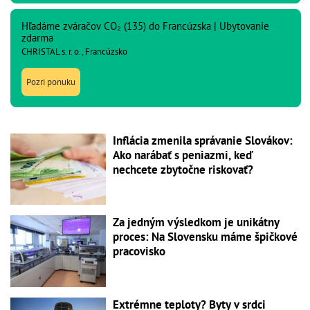
Hľadáme zváračov CO₂ (135) do Francúzska | Ubytovanie
zdarma
CHRISTAL s. r. o., Francúzsko
Pozri ponuku
Inflácia zmenila správanie Slovákov:
Ako narábať s peniazmi, keď
nechcete zbytočne riskovať?
Za jedným výsledkom je unikátny
proces: Na Slovensku máme špičkové
pracovisko
Extrémne teploty? Byty v srdci