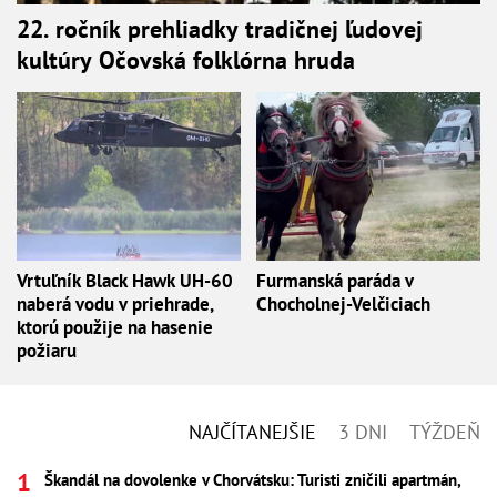
22. ročník prehliadky tradičnej ľudovej
kultúry Očovská folklórna hruda
Vrtuľník Black Hawk UH-60
Furmanská paráda v
naberá vodu v priehrade,
Chocholnej-Velčiciach
ktorú použije na hasenie
požiaru
NAJČÍTANEJŠIE
3 DNI
TÝŽDEŇ
Škandál na dovolenke v Chorvátsku: Turisti zničili apartmán,