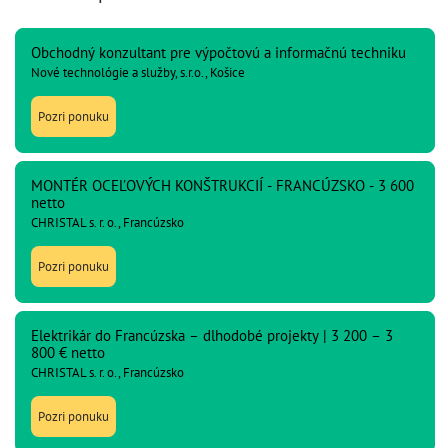
Obchodný konzultant pre výpočtovú a informačnú techniku
Nové technológie a služby, s.r.o., Košice
Pozri ponuku
MONTÉR OCEĽOVÝCH KONŠTRUKCIÍ - FRANCÚZSKO - 3 600
netto
CHRISTAL s. r. o., Francúzsko
Pozri ponuku
Elektrikár do Francúzska – dlhodobé projekty | 3 200 – 3
800 € netto
CHRISTAL s. r. o., Francúzsko
Pozri ponuku