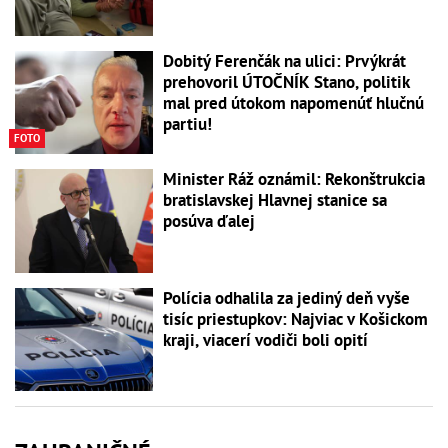
Dobitý Ferenčák na ulici: Prvýkrát
prehovoril ÚTOČNÍK Stano, politik
mal pred útokom napomenúť hlučnú
partiu!
FOTO
Minister Ráž oznámil: Rekonštrukcia
bratislavskej Hlavnej stanice sa
posúva ďalej
Polícia odhalila za jediný deň vyše
tisíc priestupkov: Najviac v Košickom
kraji, viacerí vodiči boli opití