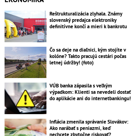
Reštrukturalizácia zlyhala. Známy
slovenský predajca elektroniky
definitívne končí a mieri k bankrotu
Čo sa deje na diaľnici, kým stojíte v
kolóne? Takto pracujú cestári počas
letnej údržby! (foto)
VÚB banka zápasila s veľkým
výpadkom: Klienti sa nevedeli dostať
do aplikácie ani do internetbankingu!
Inflácia zmenila správanie Slovákov:
Ako narábať s peniazmi, keď
nechcete zbytočne riskovať?