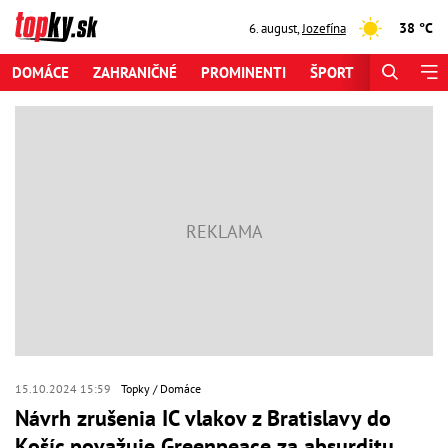
38 °C
6. august
,
Jozefína
DOMÁCE
ZAHRANIČNÉ
PROMINENTI
ŠPORT
ZAUJÍMAV
15.10.2024 15:59
Topky
Domáce
Návrh zrušenia IC vlakov z Bratislavy do
Košíc považuje Greenpeace za absurditu