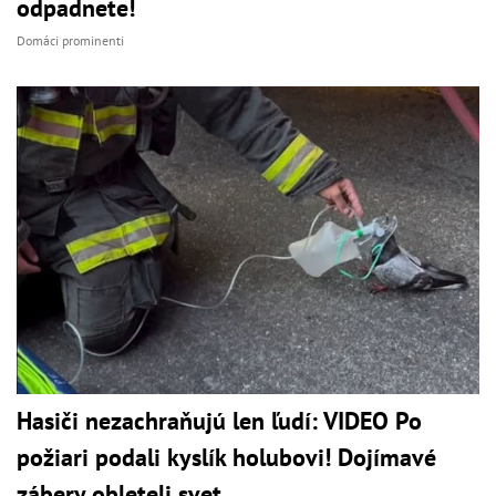
odpadnete!
Domáci prominenti
Hasiči nezachraňujú len ľudí: VIDEO Po
požiari podali kyslík holubovi! Dojímavé
zábery obleteli svet