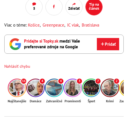
Tip na
5
Zdieľať
článok
Viac o téme:
Košice
,
Greenpeace
,
IC vlak
,
Bratislava
Pridajte si Topky.sk
medzi Vaše
Pridať
preferované zdroje na Google
Nahlásiť chybu
16
4
4
3
7
2
Najčítanejšie
Domáce
Zahraničné
Prominenti
Šport
Krimi
Zaují