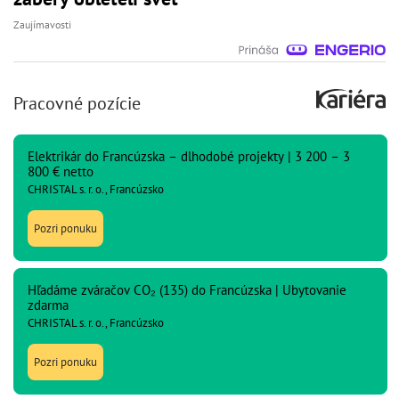
Zaujímavosti
Pracovné pozície
Elektrikár do Francúzska – dlhodobé projekty | 3 200 – 3
800 € netto
CHRISTAL s. r. o., Francúzsko
Pozri ponuku
Hľadáme zváračov CO₂ (135) do Francúzska | Ubytovanie
zdarma
CHRISTAL s. r. o., Francúzsko
Pozri ponuku