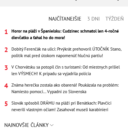
NAJČÍTANEJŠIE
3 DNI
TÝŽDEŇ
Horor na pláži v Španielsku: Cudzinec schmatol len 4-ročné
dievčatko a ťahal ho do mora!
Dobitý Ferenčák na ulici: Prvýkrát prehovoril ÚTOČNÍK Stano,
politik mal pred útokom napomenúť hlučnú partiu!
V Chorvátsku sa potopil čln s turistami: Od miestnych prišiel
len VÝSMECH! K prípadu sa vyjadrila polícia
Známa herečka zostala ako obarená! Poukázala na problém:
Namiesto pomoci... Vypadni zo Slovenska
Slovák spôsobil DRÁMU na pláži pri Benátkach: Plavčíci
neverili vlastným očiam! Zasahovať museli karabinieri
NAJNOVŠIE ČLÁNKY