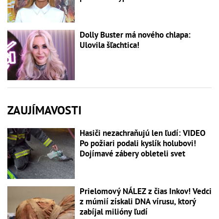
Dolly Buster má nového chlapa:
Ulovila šľachtica!
ZAUJÍMAVOSTI
Hasiči nezachraňujú len ľudí: VIDEO
Po požiari podali kyslík holubovi!
Dojímavé zábery obleteli svet
Prielomový NÁLEZ z čias Inkov! Vedci
z múmií získali DNA vírusu, ktorý
zabíjal milióny ľudí