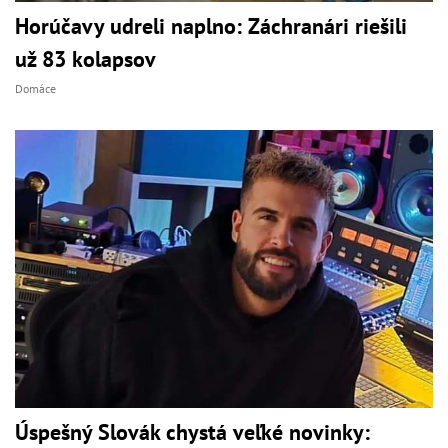
Horúčavy udreli naplno: Záchranári riešili
už 83 kolapsov
Domáce
Úspešný Slovák chystá veľké novinky: