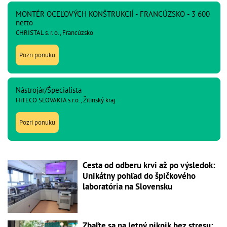
MONTÉR OCEĽOVÝCH KONŠTRUKCIÍ - FRANCÚZSKO - 3 600
netto
CHRISTAL s. r. o., Francúzsko
Pozri ponuku
Nástrojár/Špecialista
HiTECO SLOVAKIA s.r.o., Žilinský kraj
Pozri ponuku
Cesta od odberu krvi až po výsledok:
Unikátny pohľad do špičkového
laboratória na Slovensku
Zbaľte sa na letný piknik bez stresu: