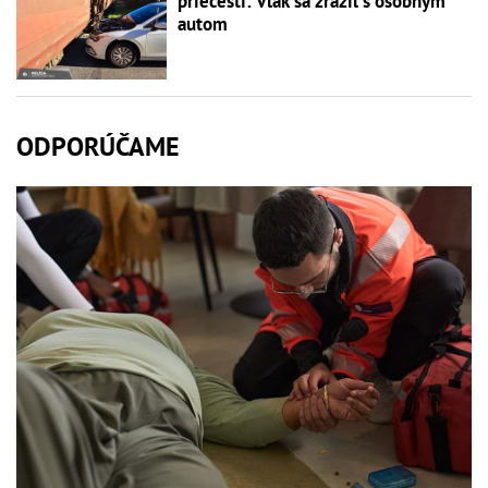
priecestí: Vlak sa zrazil s osobným
autom
ODPORÚČAME