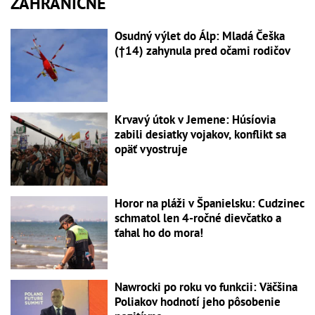
ZAHRANIČNÉ
Osudný výlet do Álp: Mladá Češka
(†14) zahynula pred očami rodičov
Krvavý útok v Jemene: Húsíovia
zabili desiatky vojakov, konflikt sa
opäť vyostruje
Horor na pláži v Španielsku: Cudzinec
schmatol len 4-ročné dievčatko a
ťahal ho do mora!
Nawrocki po roku vo funkcii: Väčšina
Poliakov hodnotí jeho pôsobenie