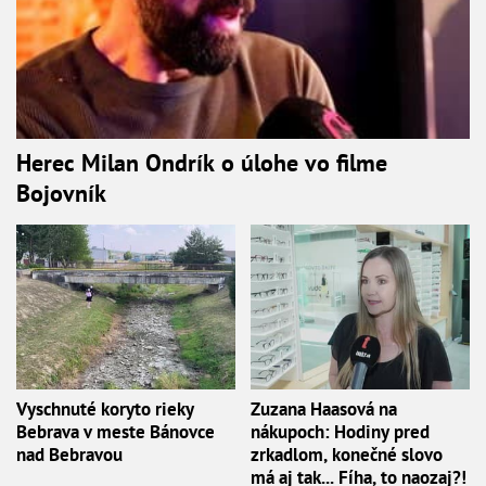
Herec Milan Ondrík o úlohe vo filme
Bojovník
Vyschnuté koryto rieky
Zuzana Haasová na
Bebrava v meste Bánovce
nákupoch: Hodiny pred
nad Bebravou
zrkadlom, konečné slovo
má aj tak... Fíha, to naozaj?!