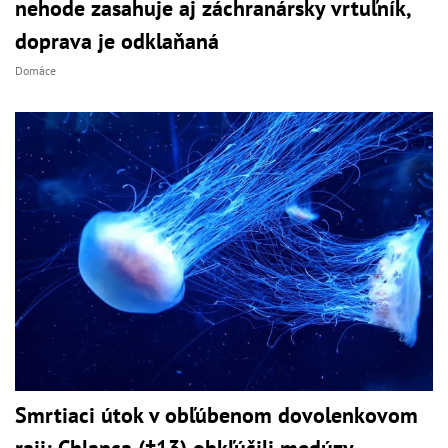
nehode zasahuje aj záchranársky vrtuľník,
doprava je odklaňaná
Domáce
Smrtiaci útok v obľúbenom dovolenkovom
raji: Chlapca (†13) obkľúčili medúzy,