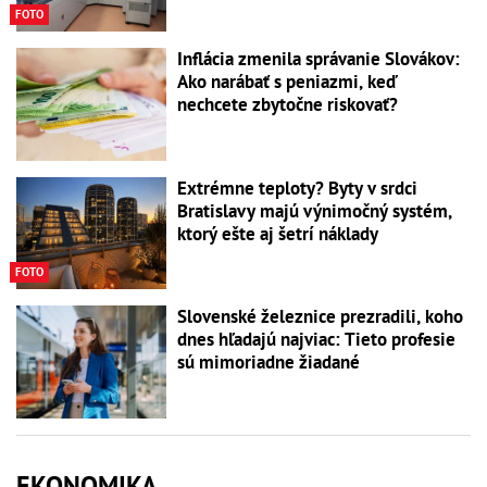
FOTO
Inflácia zmenila správanie Slovákov:
Ako narábať s peniazmi, keď
nechcete zbytočne riskovať?
Extrémne teploty? Byty v srdci
Bratislavy majú výnimočný systém,
ktorý ešte aj šetrí náklady
FOTO
Slovenské železnice prezradili, koho
dnes hľadajú najviac: Tieto profesie
sú mimoriadne žiadané
EKONOMIKA