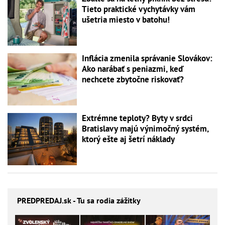
Tieto praktické vychytávky vám
ušetria miesto v batohu!
Inflácia zmenila správanie Slovákov:
Ako narábať s peniazmi, keď
nechcete zbytočne riskovať?
Extrémne teploty? Byty v srdci
Bratislavy majú výnimočný systém,
ktorý ešte aj šetrí náklady
PREDPREDAJ
.sk - Tu sa rodia zážitky