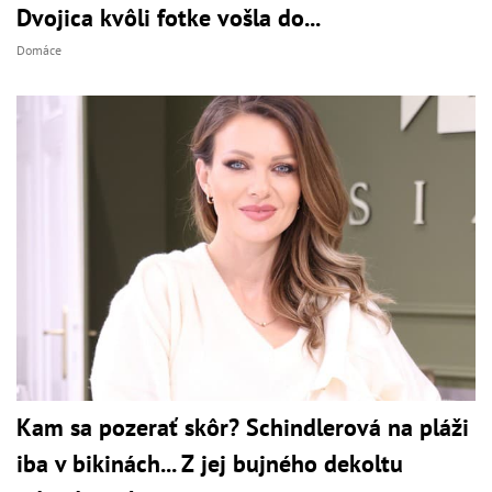
Dvojica kvôli fotke vošla do...
Domáce
Kam sa pozerať skôr? Schindlerová na pláži
iba v bikinách... Z jej bujného dekoltu