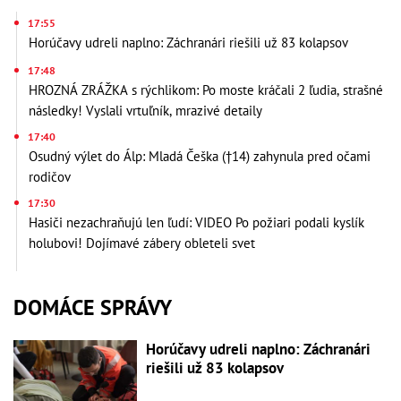
17:55
Horúčavy udreli naplno: Záchranári riešili už 83 kolapsov
17:48
HROZNÁ ZRÁŽKA s rýchlikom: Po moste kráčali 2 ľudia, strašné
následky! Vyslali vrtuľník, mrazivé detaily
17:40
Osudný výlet do Álp: Mladá Češka (†14) zahynula pred očami
rodičov
17:30
Hasiči nezachraňujú len ľudí: VIDEO Po požiari podali kyslík
holubovi! Dojímavé zábery obleteli svet
DOMÁCE SPRÁVY
Horúčavy udreli naplno: Záchranári
riešili už 83 kolapsov