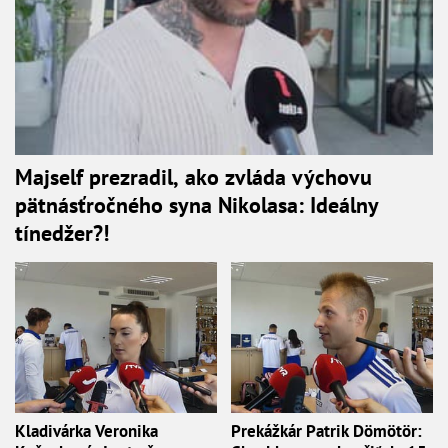
Majself prezradil, ako zvláda výchovu
pätnásťročného syna Nikolasa: Ideálny
tínedžer?!
Kladivárka Veronika
Prekážkár Patrik Dömötör: