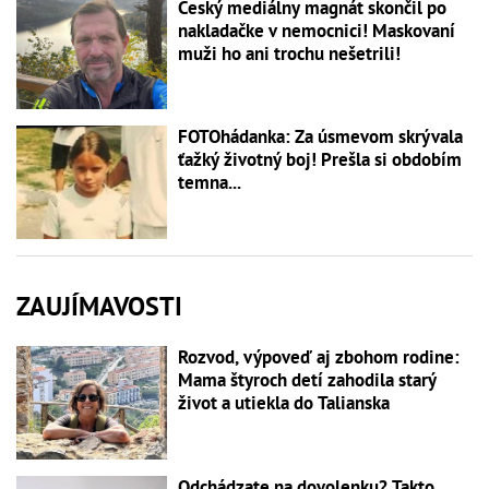
Český mediálny magnát skončil po
nakladačke v nemocnici! Maskovaní
muži ho ani trochu nešetrili!
FOTOhádanka: Za úsmevom skrývala
ťažký životný boj! Prešla si obdobím
temna...
ZAUJÍMAVOSTI
Rozvod, výpoveď aj zbohom rodine:
Mama štyroch detí zahodila starý
život a utiekla do Talianska
Odchádzate na dovolenku? Takto