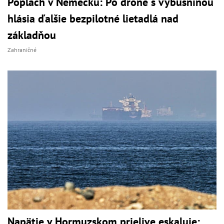
Poplach v Nemecku: Po drone s výbušninou
hlásia ďalšie bezpilotné lietadlá nad
základňou
Zahraničné
Napätie v Hormuzskom prielive eskaluje: