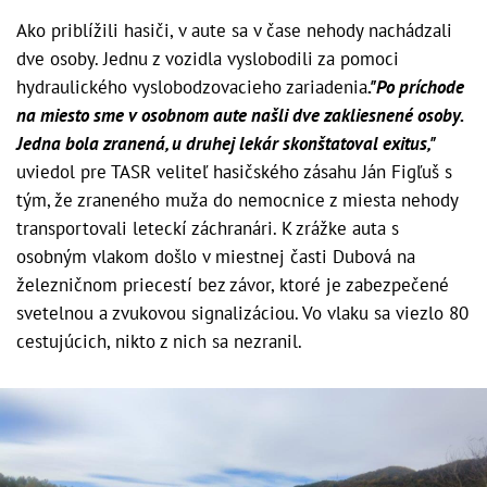
Ako priblížili hasiči, v aute sa v čase nehody nachádzali
dve osoby. Jednu z vozidla vyslobodili za pomoci
hydraulického vyslobodzovacieho zariadenia
."Po príchode
na miesto sme v osobnom aute našli dve zakliesnené osoby.
Jedna bola zranená, u druhej lekár skonštatoval exitus,"
uviedol pre TASR veliteľ hasičského zásahu Ján Figľuš s
tým, že zraneného muža do nemocnice z miesta nehody
transportovali leteckí záchranári. K zrážke auta s
osobným vlakom došlo v miestnej časti Dubová na
železničnom priecestí bez závor, ktoré je zabezpečené
svetelnou a zvukovou signalizáciou. Vo vlaku sa viezlo 80
cestujúcich, nikto z nich sa nezranil.