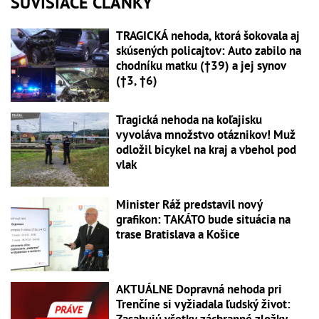
SÚVISIACE ČLÁNKY
TRAGICKÁ nehoda, ktorá šokovala aj
skúsených policajtov: Auto zabilo na
chodníku matku (†39) a jej synov
(†3, †6)
Tragická nehoda na koľajisku
vyvoláva množstvo otáznikov! Muž
odložil bicykel na kraj a vbehol pod
vlak
Minister Ráž predstavil nový
grafikon: TAKÁTO bude situácia na
trase Bratislava a Košice
AKTUÁLNE Dopravná nehoda pri
Trenčíne si vyžiadala ľudský život:
Zasahujú všetky záchranné zložky