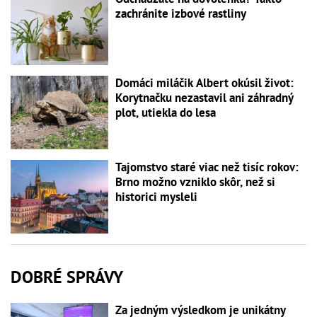
zachránite izbové rastliny
Domáci miláčik Albert okúsil život:
Korytnačku nezastavil ani záhradný
plot, utiekla do lesa
Tajomstvo staré viac než tisíc rokov:
Brno možno vzniklo skôr, než si
historici mysleli
DOBRÉ SPRÁVY
Za jedným výsledkom je unikátny