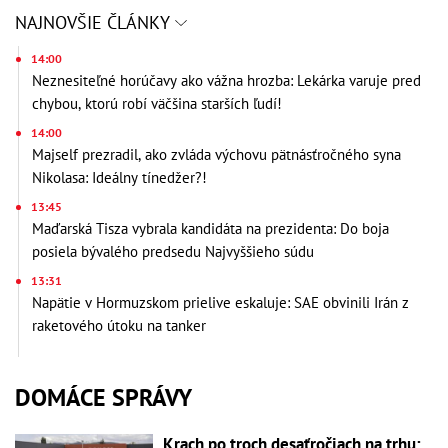
NAJNOVŠIE ČLÁNKY
14:00
Neznesiteľné horúčavy ako vážna hrozba: Lekárka varuje pred
chybou, ktorú robí väčšina starších ľudí!
14:00
Majself prezradil, ako zvláda výchovu pätnásťročného syna
Nikolasa: Ideálny tínedžer?!
13:45
Maďarská Tisza vybrala kandidáta na prezidenta: Do boja
posiela bývalého predsedu Najvyššieho súdu
13:31
Napätie v Hormuzskom prielive eskaluje: SAE obvinili Irán z
raketového útoku na tanker
DOMÁCE SPRÁVY
Krach po troch desaťročiach na trhu: