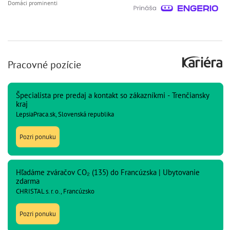
Domáci prominenti
Pracovné pozície
Špecialista pre predaj a kontakt so zákazníkmi - Trenčiansky
kraj
LepsiaPraca.sk, Slovenská republika
Pozri ponuku
Hľadáme zváračov CO₂ (135) do Francúzska | Ubytovanie
zdarma
CHRISTAL s. r. o., Francúzsko
Pozri ponuku