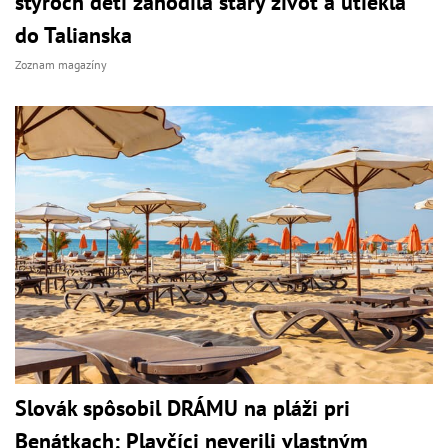
štyroch detí zahodila starý život a utiekla
do Talianska
Zoznam magazíny
Slovák spôsobil DRÁMU na pláži pri
Benátkach: Plavčíci neverili vlastným