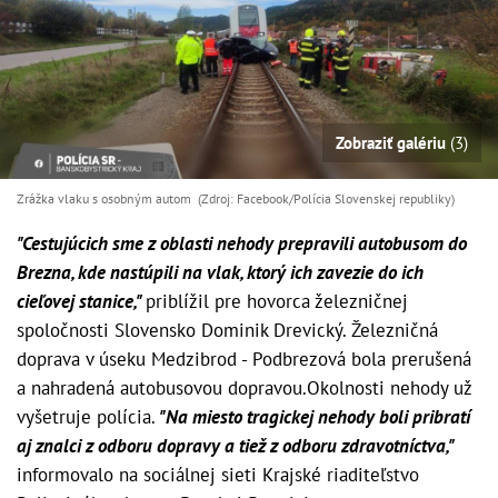
Zobraziť galériu
(3)
Zrážka vlaku s osobným autom (Zdroj: Facebook/Polícia Slovenskej republiky)
"Cestujúcich sme z oblasti nehody prepravili autobusom do
Brezna, kde nastúpili na vlak, ktorý ich zavezie do ich
cieľovej stanice,"
priblížil pre hovorca železničnej
spoločnosti Slovensko Dominik Drevický. Železničná
doprava v úseku Medzibrod - Podbrezová bola prerušená
a nahradená autobusovou dopravou.Okolnosti nehody už
vyšetruje polícia.
"Na miesto tragickej nehody boli pribratí
aj znalci z odboru dopravy a tiež z odboru zdravotníctva,"
informovalo na sociálnej sieti Krajské riaditeľstvo