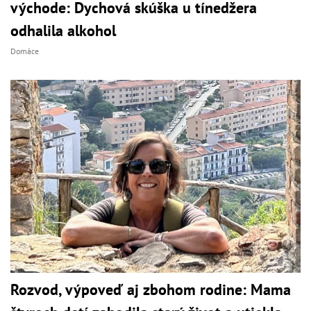
východe: Dychová skúška u tínedžera
odhalila alkohol
Domáce
Rozvod, výpoveď aj zbohom rodine: Mama