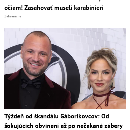
očiam! Zasahovať museli karabinieri
Zahraničné
Týždeň od škandálu Gáboríkovcov: Od
šokujúcich obvinení až po nečakané zábery