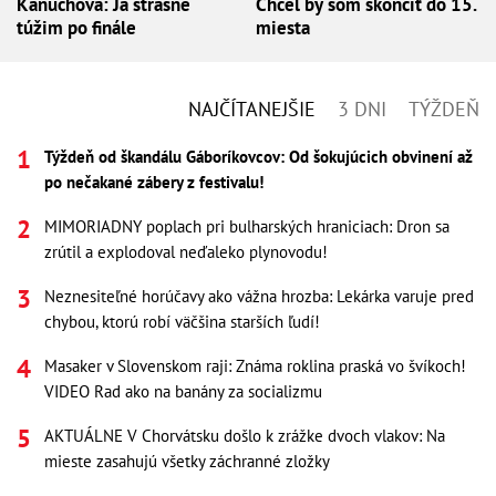
Kaňuchová: Ja strašne
Chcel by som skončiť do 15.
túžim po finále
miesta
NAJČÍTANEJŠIE
3 DNI
TÝŽDEŇ
Týždeň od škandálu Gáboríkovcov: Od šokujúcich obvinení až
po nečakané zábery z festivalu!
MIMORIADNY poplach pri bulharských hraniciach: Dron sa
zrútil a explodoval neďaleko plynovodu!
Neznesiteľné horúčavy ako vážna hrozba: Lekárka varuje pred
chybou, ktorú robí väčšina starších ľudí!
Masaker v Slovenskom raji: Známa roklina praská vo švíkoch!
VIDEO Rad ako na banány za socializmu
AKTUÁLNE V Chorvátsku došlo k zrážke dvoch vlakov: Na
mieste zasahujú všetky záchranné zložky