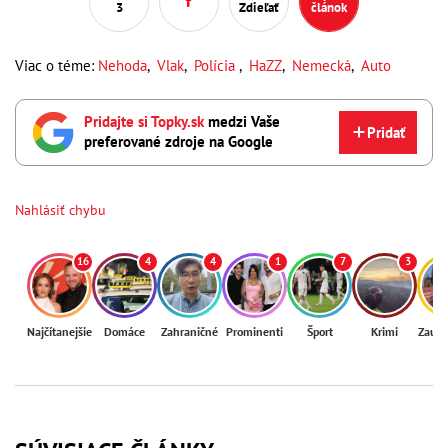
3
Zdieľať
článok
Viac o téme:
Nehoda
,
Vlak
,
Polícia
,
HaZZ
,
Nemecká
,
Auto
Pridajte si Topky.sk
medzi Vaše
Pridať
preferované zdroje na Google
Nahlásiť chybu
16
4
4
1
7
3
Najčítanejšie
Domáce
Zahraničné
Prominenti
Šport
Krimi
Zaují