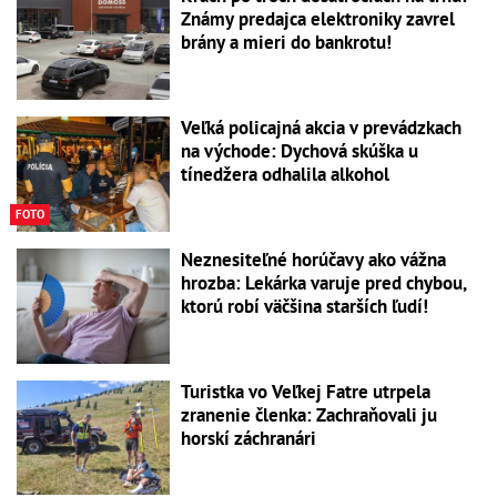
Známy predajca elektroniky zavrel
brány a mieri do bankrotu!
Veľká policajná akcia v prevádzkach
na východe: Dychová skúška u
tínedžera odhalila alkohol
FOTO
Neznesiteľné horúčavy ako vážna
hrozba: Lekárka varuje pred chybou,
ktorú robí väčšina starších ľudí!
Turistka vo Veľkej Fatre utrpela
zranenie členka: Zachraňovali ju
horskí záchranári