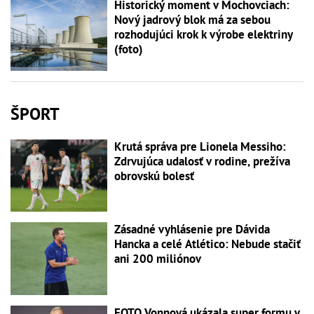
Historický moment v Mochovciach:
Nový jadrový blok má za sebou
rozhodujúci krok k výrobe elektriny
(foto)
ŠPORT
Krutá správa pre Lionela Messiho:
Zdrvujúca udalosť v rodine, prežíva
obrovskú bolesť
Zásadné vyhlásenie pre Dávida
Hancka a celé Atlético: Nebude stačiť
ani 200 miliónov
FOTO Vonnová ukázala super formu v