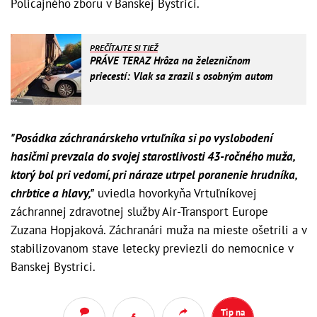
Policajného zboru v Banskej Bystrici.
PREČÍTAJTE SI TIEŽ
PRÁVE TERAZ Hrôza na železničnom
priecestí: Vlak sa zrazil s osobným autom
"Posádka záchranárskeho vrtuľníka si po vyslobodení
hasičmi prevzala do svojej starostlivosti 43-ročného muža,
ktorý bol pri vedomí, pri náraze utrpel poranenie hrudníka,
chrbtice a hlavy,"
uviedla hovorkyňa Vrtuľníkovej
záchrannej zdravotnej služby Air-Transport Europe
Zuzana Hopjaková. Záchranári muža na mieste ošetrili a v
stabilizovanom stave letecky previezli do nemocnice v
Banskej Bystrici.
Tip na