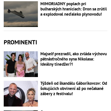
MIMORIADNY poplach pri
bulharských hraniciach: Dron sa zrútil
a explodoval neďaleko plynovodu!
PROMINENTI
Majself prezradil, ako zvláda výchovu
pätnásťročného syna Nikolasa:
Ideálny tínedžer?!
Týždeň od škandálu Gáboríkovcov: Od
šokujúcich obvinení až po nečakané
zábery z festivalu!