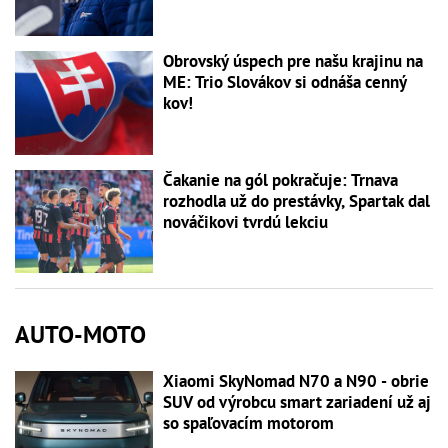
Obrovský úspech pre našu krajinu na
ME: Trio Slovákov si odnáša cenný
kov!
Čakanie na gól pokračuje: Trnava
rozhodla už do prestávky, Spartak dal
nováčikovi tvrdú lekciu
AUTO-MOTO
Xiaomi SkyNomad N70 a N90 - obrie
SUV od výrobcu smart zariadení už aj
so spaľovacím motorom