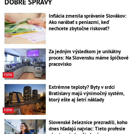
DOBRÉ SPRÁVY
Inflácia zmenila správanie Slovákov:
Ako narábať s peniazmi, keď
nechcete zbytočne riskovať?
Za jedným výsledkom je unikátny
proces: Na Slovensku máme špičkové
pracovisko
FOTO
Extrémne teploty? Byty v srdci
Bratislavy majú výnimočný systém,
ktorý ešte aj šetrí náklady
FOTO
Slovenské železnice prezradili, koho
dnes hľadajú najviac: Tieto profesie