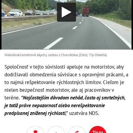
Niekoľkokilometrové zápchy cestou z Chorvátska (Zdroj: Tip čitateľa)
Spoločnosť v tejto súvislosti apeluje na motoristov, aby
dodržiavali obmedzenia súvisiace s opravnými prácami, a
to najmä rešpektovanie rýchlostných limitov. Cieľom je
nielen bezpečnosť motoristov, ale aj pracovníkov v
teréne.
"Najčastejším dôvodom nehôd, často aj smrteľných,
je totiž práve nepozornosť alebo nerešpektovanie
predpísanej zníženej rýchlosti,"
uzatvára NDS.
Tip na