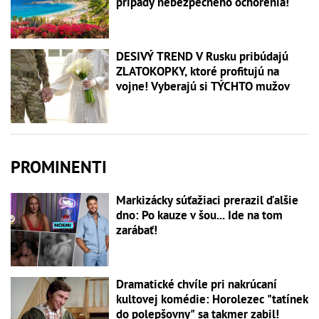
prípady nebezpečného ochorenia!
DESIVÝ TREND V Rusku pribúdajú
ZLATOKOPKY, ktoré profitujú na
vojne! Vyberajú si TÝCHTO mužov
PROMINENTI
Markizácky súťažiaci prerazil ďalšie
dno: Po kauze v šou... Ide na tom
zarábať!
Dramatické chvíle pri nakrúcaní
kultovej komédie: Horolezec "tatínek
do polepšovny" sa takmer zabil!