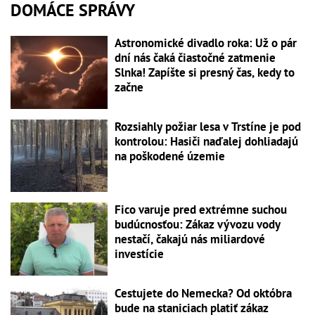
DOMÁCE SPRÁVY
Astronomické divadlo roka: Už o pár
dní nás čaká čiastočné zatmenie
Slnka! Zapíšte si presný čas, kedy to
začne
Rozsiahly požiar lesa v Trstíne je pod
kontrolou: Hasiči naďalej dohliadajú
na poškodené územie
Fico varuje pred extrémne suchou
budúcnosťou: Zákaz vývozu vody
nestačí, čakajú nás miliardové
investície
Cestujete do Nemecka? Od októbra
bude na staniciach platiť zákaz