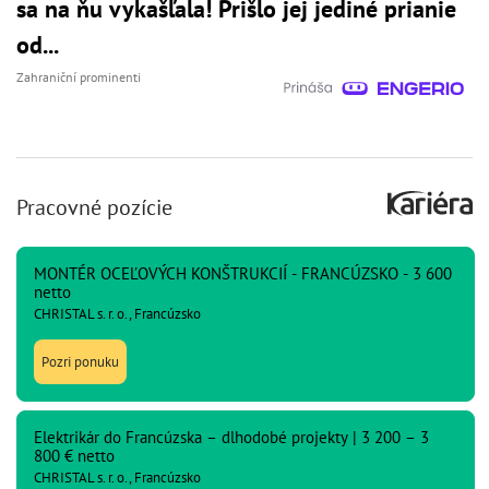
sa na ňu vykašľala! Prišlo jej jediné prianie
od...
Zahraniční prominenti
Pracovné pozície
MONTÉR OCEĽOVÝCH KONŠTRUKCIÍ - FRANCÚZSKO - 3 600
netto
CHRISTAL s. r. o., Francúzsko
Pozri ponuku
Elektrikár do Francúzska – dlhodobé projekty | 3 200 – 3
800 € netto
CHRISTAL s. r. o., Francúzsko