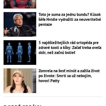
Toto je suma za jednu bundu? Kúsok
šéfa Nvidie vydražili za neuveriteľné
peniaze
5 najdôležitejších rád ortopéda pre
zdravé kosti a kĺby: Začať treba oveľa
skôr, než začnú bolieť
Zomrela na šesť minút a zažila život
po živote: Smrti sa už nebojím,
hovorí Patty