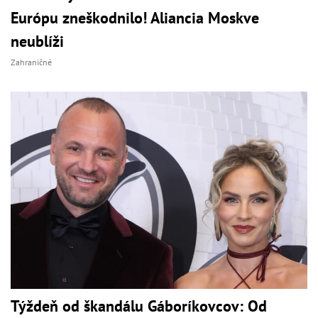
Európu zneškodnilo! Aliancia Moskve
neublíži
Zahraničné
Týždeň od škandálu Gáboríkovcov: Od