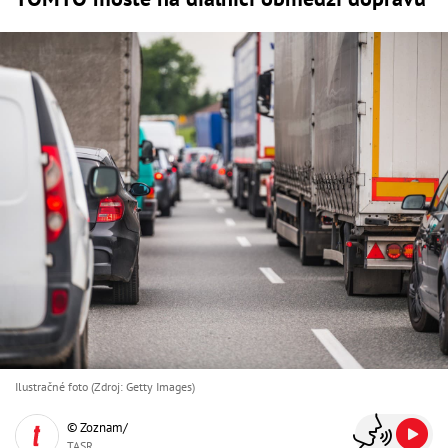
Ilustračné foto (Zdroj: Getty Images)
© Zoznam/
TASR