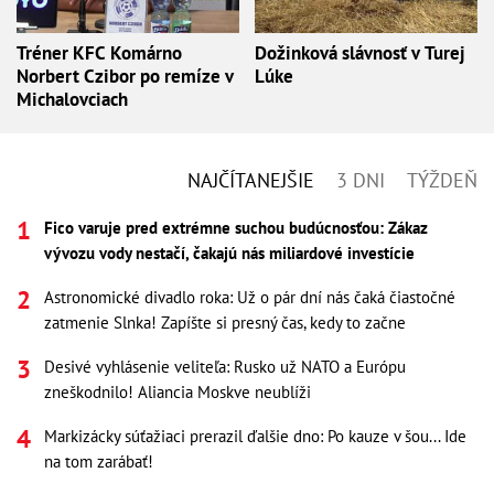
Tréner KFC Komárno
Dožinková slávnosť v Turej
Norbert Czibor po remíze v
Lúke
Michalovciach
NAJČÍTANEJŠIE
3 DNI
TÝŽDEŇ
Fico varuje pred extrémne suchou budúcnosťou: Zákaz
vývozu vody nestačí, čakajú nás miliardové investície
Astronomické divadlo roka: Už o pár dní nás čaká čiastočné
zatmenie Slnka! Zapíšte si presný čas, kedy to začne
Desivé vyhlásenie veliteľa: Rusko už NATO a Európu
zneškodnilo! Aliancia Moskve neublíži
Markizácky súťažiaci prerazil ďalšie dno: Po kauze v šou... Ide
na tom zarábať!