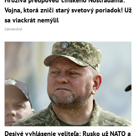
Hrozivá predpoveď čínskeho Nostradama:
Vojna, ktorá zničí starý svetový poriadok! Už
sa viackrát nemýlil
Zahraničné
Desivé vyhlásenie veliteľa: Rusko už NATO a