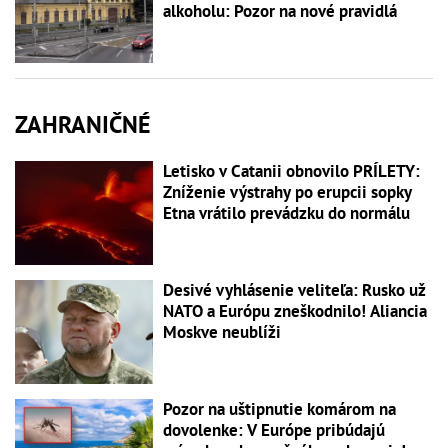
alkoholu: Pozor na nové pravidlá
ZAHRANIČNÉ
Letisko v Catanii obnovilo PRÍLETY:
Zníženie výstrahy po erupcii sopky
Etna vrátilo prevádzku do normálu
Desivé vyhlásenie veliteľa: Rusko už
NATO a Európu zneškodnilo! Aliancia
Moskve neublíži
Pozor na uštipnutie komárom na
dovolenke: V Európe pribúdajú