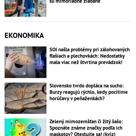
sú mimoriadne žiadané
EKONOMIKA
SOI našla problémy pri zálohovaných
fľašiach a plechovkách: Nedostatky
mala viac než štvrtina prevádzok!
Slovensko tvrdo dopláca na sucho:
Burzy reagujú rýchlo, kedy pocítime
horúčavy v peňaženkách?
Zelený mimozemšťan či žltý šašo:
Spoznáte známe značky podľa ich
maskotov? Otestujte sa! (kvíz)