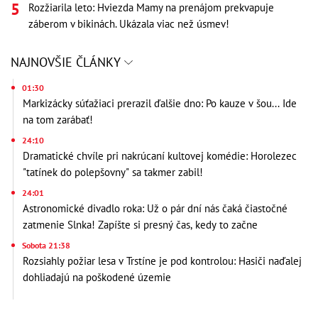
Rozžiarila leto: Hviezda Mamy na prenájom prekvapuje
záberom v bikinách. Ukázala viac než úsmev!
NAJNOVŠIE ČLÁNKY
01:30
Markizácky súťažiaci prerazil ďalšie dno: Po kauze v šou... Ide
na tom zarábať!
24:10
Dramatické chvíle pri nakrúcaní kultovej komédie: Horolezec
"tatínek do polepšovny" sa takmer zabil!
24:01
Astronomické divadlo roka: Už o pár dní nás čaká čiastočné
zatmenie Slnka! Zapíšte si presný čas, kedy to začne
Sobota 21:38
Rozsiahly požiar lesa v Trstíne je pod kontrolou: Hasiči naďalej
dohliadajú na poškodené územie