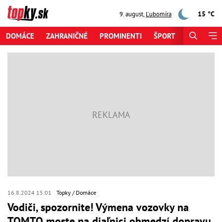
15 °C
9. august
,
Ľubomíra
DOMÁCE
ZAHRANIČNÉ
PROMINENTI
ŠPORT
ZAUJÍMAV
16.8.2024 15:01
Topky
Domáce
Vodiči, spozornite! Výmena vozovky na
TOMTO moste na diaľnici obmedzí dopravu