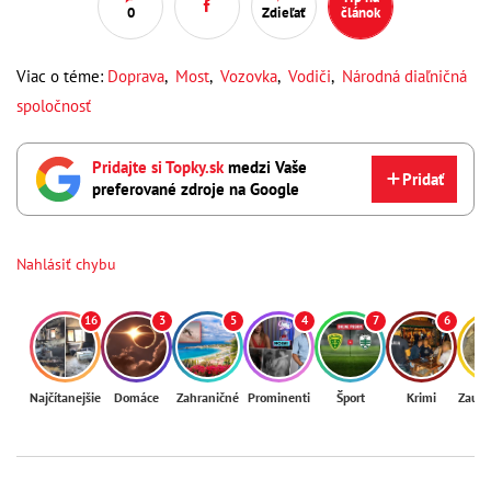
0
Zdieľať
článok
Viac o téme:
Doprava
,
Most
,
Vozovka
,
Vodiči
,
Národná diaľničná
spoločnosť
Pridajte si Topky.sk
medzi Vaše
Pridať
preferované zdroje na Google
Nahlásiť chybu
16
3
5
4
7
6
Najčítanejšie
Domáce
Zahraničné
Prominenti
Šport
Krimi
Zaují