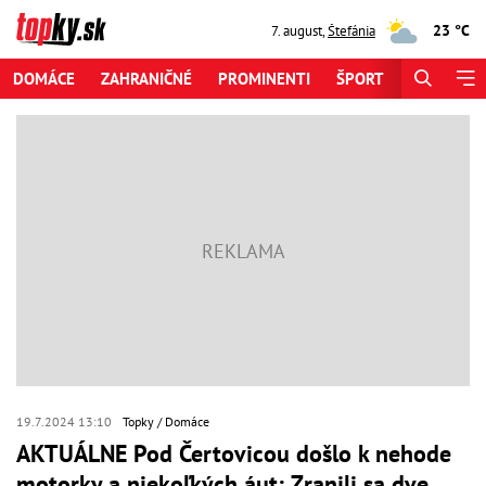
23 °C
7. august
,
Štefánia
DOMÁCE
ZAHRANIČNÉ
PROMINENTI
ŠPORT
ZAUJÍMAV
19.7.2024 13:10
Topky
Domáce
AKTUÁLNE Pod Čertovicou došlo k nehode
motorky a niekoľkých áut: Zranili sa dve