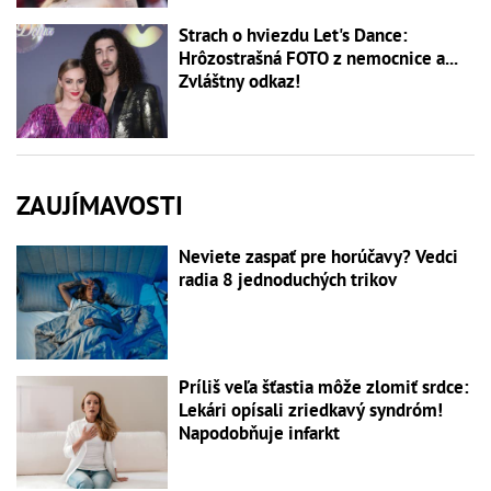
Strach o hviezdu Let's Dance:
Hrôzostrašná FOTO z nemocnice a...
Zvláštny odkaz!
ZAUJÍMAVOSTI
Neviete zaspať pre horúčavy? Vedci
radia 8 jednoduchých trikov
Príliš veľa šťastia môže zlomiť srdce:
Lekári opísali zriedkavý syndróm!
Napodobňuje infarkt