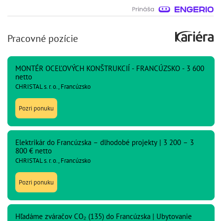
Pracovné pozície
MONTÉR OCEĽOVÝCH KONŠTRUKCIÍ - FRANCÚZSKO - 3 600
netto
CHRISTAL s. r. o., Francúzsko
Pozri ponuku
Elektrikár do Francúzska – dlhodobé projekty | 3 200 – 3
800 € netto
CHRISTAL s. r. o., Francúzsko
Pozri ponuku
Hľadáme zváračov CO₂ (135) do Francúzska | Ubytovanie