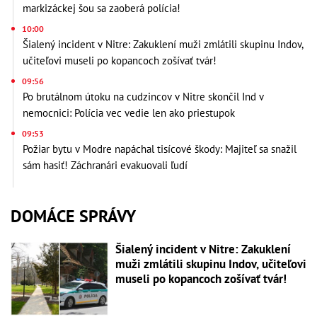
markizáckej šou sa zaoberá polícia!
10:00
Šialený incident v Nitre: Zakuklení muži zmlátili skupinu Indov,
učiteľovi museli po kopancoch zošívať tvár!
09:56
Po brutálnom útoku na cudzincov v Nitre skončil Ind v
nemocnici: Polícia vec vedie len ako priestupok
09:53
Požiar bytu v Modre napáchal tisícové škody: Majiteľ sa snažil
sám hasiť! Záchranári evakuovali ľudí
DOMÁCE SPRÁVY
Šialený incident v Nitre: Zakuklení
muži zmlátili skupinu Indov, učiteľovi
museli po kopancoch zošívať tvár!