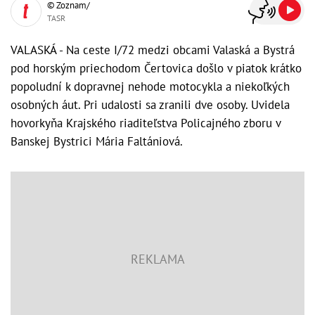
© Zoznam/
TASR
VALASKÁ - Na ceste I/72 medzi obcami Valaská a Bystrá
pod horským priechodom Čertovica došlo v piatok krátko
popoludní k dopravnej nehode motocykla a niekoľkých
osobných áut. Pri udalosti sa zranili dve osoby. Uvidela
hovorkyňa Krajského riaditeľstva Policajného zboru v
Banskej Bystrici Mária Faltániová.