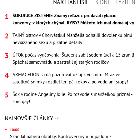
NAJČÍTANEJŠIE
3 DNI
TÝŽDEŇ
ŠOKUJÚCE ZISTENIE Známy reťazec predával rybacie
konzervy, v ktorých chýbali RYBY! Môžete ich mať doma aj vy
TAJNÝ ostrov v Chorvátsku! Manželia odhalili dovolenku plnú
neviazaného sexu a pikatné detaily
ÚTOK počas vyučovania: Študent zabil sedem ľudí a 15 zranil!
Spáchal samovraždu a zastrelil aj starých rodičov
ARMAGEDON sa dá pozorovať už aj z vesmíru: Mrazivé
satelitné snímky, rozdiel len pár rokov a po vode ani stopy!
Šok v rodine Angeliny Jolie: Po rozvode s manželkou priznal -
som gay!
NAJNOVŠIE ČLÁNKY
10:00
Škandál naberá obrátky: Kontroverzným prípadom z