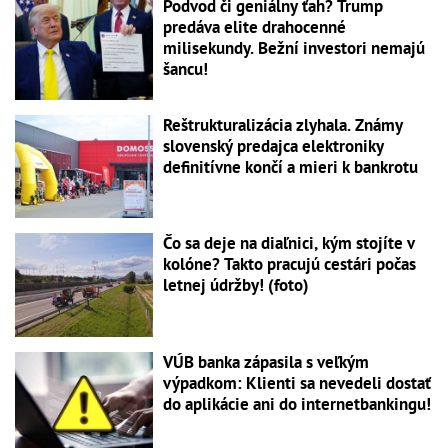
Podvod či geniálny ťah? Trump
predáva elite drahocenné
milisekundy. Bežní investori nemajú
šancu!
Reštrukturalizácia zlyhala. Známy
slovenský predajca elektroniky
definitívne končí a mieri k bankrotu
Čo sa deje na diaľnici, kým stojíte v
kolóne? Takto pracujú cestári počas
letnej údržby! (foto)
VÚB banka zápasila s veľkým
výpadkom: Klienti sa nevedeli dostať
do aplikácie ani do internetbankingu!