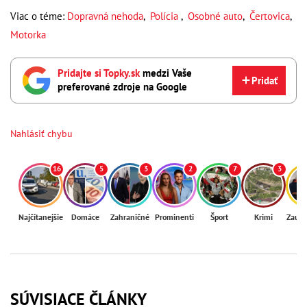
Viac o téme:
Dopravná nehoda
,
Polícia
,
Osobné auto
,
Čertovica
,
Motorka
Pridajte si Topky.sk
medzi Vaše
Pridať
preferované zdroje na Google
Nahlásiť chybu
16
5
3
2
7
3
Najčítanejšie
Domáce
Zahraničné
Prominenti
Šport
Krimi
Zaují
SÚVISIACE ČLÁNKY