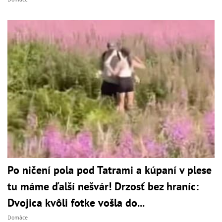
Po ničení pola pod Tatrami a kúpaní v plese
tu máme ďalší nešvár! Drzosť bez hraníc:
Dvojica kvôli fotke vošla do...
Domáce