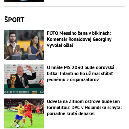
ŠPORT
FOTO Messiho žena v bikinách:
Komentár Ronaldovej Georginy
vyvolal ošiaľ
O finále MS 2030 bude obrovská
bitka: Infantino ho už mal sľúbiť
jednému z organizátorov
Odveta na Žitnom ostrove bude len
formalitou: DAC v Holandsku schytal
poriadne krutý debakel