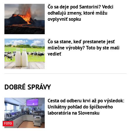
Čo sa deje pod Santorini? Vedci
odhaľujú zmeny, ktoré môžu
ovplyvniť sopku
Čo sa stane, keď prestanete jesť
mliečne výrobky? Toto by ste mali
vedieť
DOBRÉ SPRÁVY
Cesta od odberu krvi až po výsledok:
Unikátny pohľad do špičkového
laboratória na Slovensku
FOTO