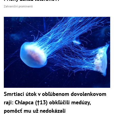
Zahraniční prominenti
Smrtiaci útok v obľúbenom dovolenkovom
raji: Chlapca (†13) obkľúčili medúzy,
pomôcť mu už nedokázali