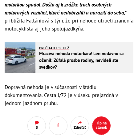
motorkou spadol. Došlo aj k zrážke troch osobných
motorových vozidiel, ktoré nedobrzdili a narazili do seba,"
priblížila Faltániová s tým, že pri nehode utrpeli zranenia
motocyklista aj jeho spolujazdkyňa.
PREČÍTAJTE SI TIEŽ
Mrazivá nehoda motorkára! Len nedávno sa
oženil: Zúfalá prosba rodiny, nevideli ste
svedkov?
Dopravná nehoda je v súčasnosti v štádiu
dokumentovania. Cesta I/72 je v úseku prejazdná v
jednom jazdnom pruhu.
Tip na
3
Zdieľať
článok