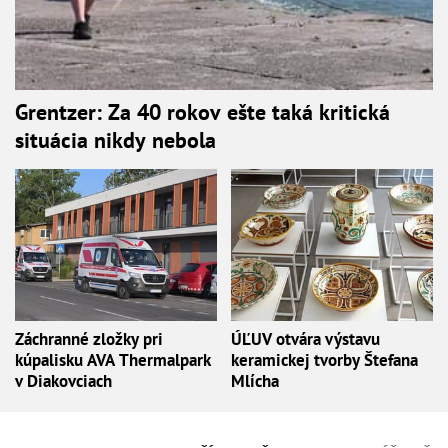
Grentzer: Za 40 rokov ešte taká kritická
situácia nikdy nebola
Záchranné zložky pri
ÚĽUV otvára výstavu
kúpalisku AVA Thermalpark
keramickej tvorby Štefana
v Diakovciach
Mlícha