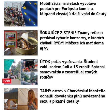
Mobilizácia na sieťach vyvoláva
poplach pre Európsku komisiu:
Migranti chystajú ďalší vpád do Ceuty
ŠOKUJÚCE ZISTENIE Známy reťazec
predával rybacie konzervy, v ktorých
chýbali RYBY! Môžete ich mať doma
aj vy
ÚTOK počas vyučovania: Študent
zabil sedem ľudí a 15 zranil! Spáchal
samovraždu a zastrelil aj starých
rodičov
FOTO
TAJNÝ ostrov v Chorvátsku! Manželia
odhalili dovolenku plnú neviazaného
sexu a pikatné detaily