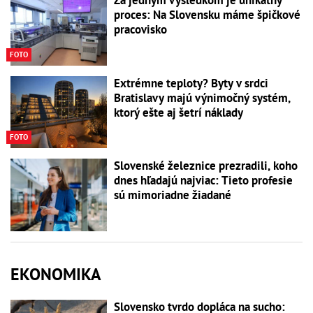
proces: Na Slovensku máme špičkové
pracovisko
FOTO
Extrémne teploty? Byty v srdci
Bratislavy majú výnimočný systém,
ktorý ešte aj šetrí náklady
FOTO
Slovenské železnice prezradili, koho
dnes hľadajú najviac: Tieto profesie
sú mimoriadne žiadané
EKONOMIKA
Slovensko tvrdo dopláca na sucho: