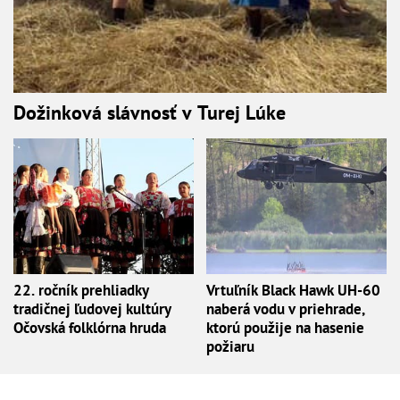
Dožinková slávnosť v Turej Lúke
22. ročník prehliadky
Vrtuľník Black Hawk UH-60
tradičnej ľudovej kultúry
naberá vodu v priehrade,
Očovská folklórna hruda
ktorú použije na hasenie
požiaru