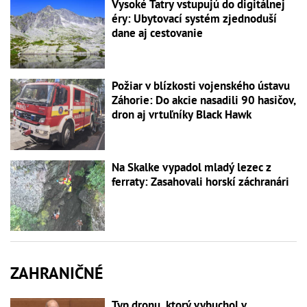
Vysoké Tatry vstupujú do digitálnej
éry: Ubytovací systém zjednoduší
dane aj cestovanie
Požiar v blízkosti vojenského ústavu
Záhorie: Do akcie nasadili 90 hasičov,
dron aj vrtuľníky Black Hawk
Na Skalke vypadol mladý lezec z
ferraty: Zasahovali horskí záchranári
ZAHRANIČNÉ
Typ dronu, ktorý vybuchol v