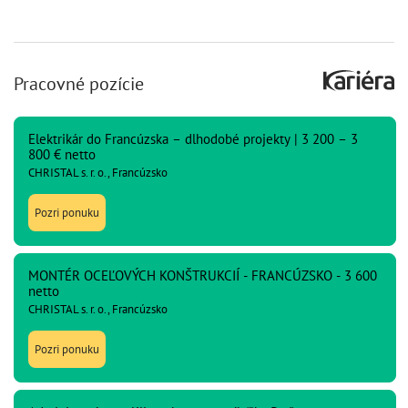
Pracovné pozície
Elektrikár do Francúzska – dlhodobé projekty | 3 200 – 3
800 € netto
CHRISTAL s. r. o., Francúzsko
Pozri ponuku
MONTÉR OCEĽOVÝCH KONŠTRUKCIÍ - FRANCÚZSKO - 3 600
netto
CHRISTAL s. r. o., Francúzsko
Pozri ponuku