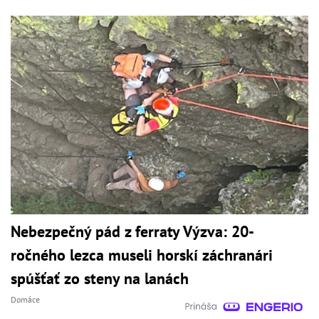
Nebezpečný pád z ferraty Výzva: 20-
ročného lezca museli horskí záchranári
spúšťať zo steny na lanách
Domáce