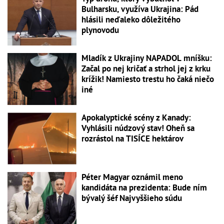
Bulharsku, využíva Ukrajina: Pád
hlásili neďaleko dôležitého
plynovodu
Mladík z Ukrajiny NAPADOL mníšku:
Začal po nej kričať a strhol jej z krku
krížik! Namiesto trestu ho čaká niečo
iné
Apokalyptické scény z Kanady:
Vyhlásili núdzový stav! Oheň sa
rozrástol na TISÍCE hektárov
Péter Magyar oznámil meno
kandidáta na prezidenta: Bude ním
bývalý šéf Najvyššieho súdu