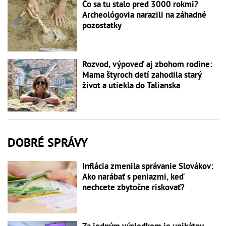
Čo sa tu stalo pred 3000 rokmi?
Archeológovia narazili na záhadné
pozostatky
Rozvod, výpoveď aj zbohom rodine:
Mama štyroch detí zahodila starý
život a utiekla do Talianska
DOBRÉ SPRÁVY
Inflácia zmenila správanie Slovákov:
Ako narábať s peniazmi, keď
nechcete zbytočne riskovať?
Za jedným výsledkom je unikátny