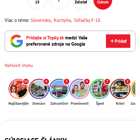
15
Zdieľať
článok
Viac o téme:
Slovensko
,
Kuchyňa
,
Stíhačky F-16
Pridajte si Topky.sk
medzi Vaše
Pridať
preferované zdroje na Google
Nahlásiť chybu
16
4
3
4
7
2
Najčítanejšie
Domáce
Zahraničné
Prominenti
Šport
Krimi
Zaují