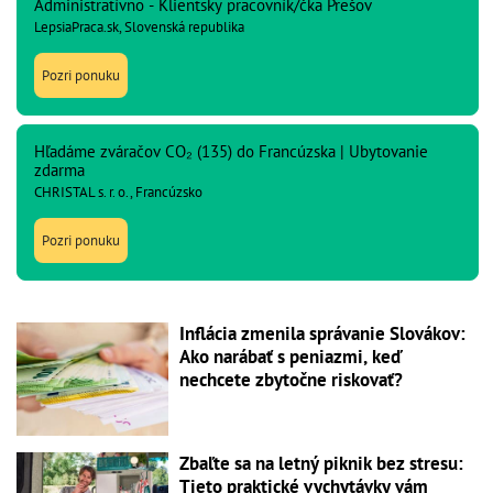
Administratívno - Klientsky pracovník/čka Prešov
LepsiaPraca.sk, Slovenská republika
Pozri ponuku
Hľadáme zváračov CO₂ (135) do Francúzska | Ubytovanie
zdarma
CHRISTAL s. r. o., Francúzsko
Pozri ponuku
Inflácia zmenila správanie Slovákov:
Ako narábať s peniazmi, keď
nechcete zbytočne riskovať?
Zbaľte sa na letný piknik bez stresu:
Tieto praktické vychytávky vám