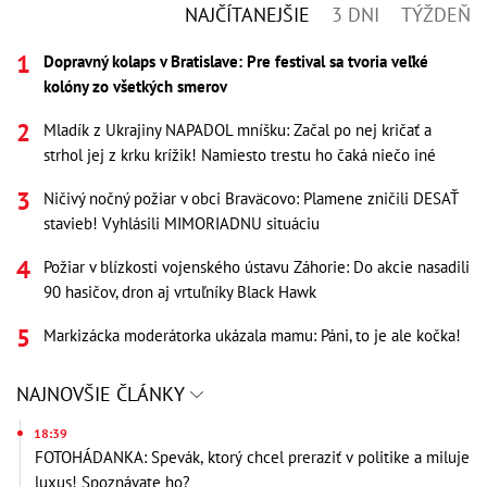
NAJČÍTANEJŠIE
3 DNI
TÝŽDEŇ
Dopravný kolaps v Bratislave: Pre festival sa tvoria veľké
kolóny zo všetkých smerov
Mladík z Ukrajiny NAPADOL mníšku: Začal po nej kričať a
strhol jej z krku krížik! Namiesto trestu ho čaká niečo iné
Ničivý nočný požiar v obci Braväcovo: Plamene zničili DESAŤ
stavieb! Vyhlásili MIMORIADNU situáciu
Požiar v blízkosti vojenského ústavu Záhorie: Do akcie nasadili
90 hasičov, dron aj vrtuľníky Black Hawk
Markizácka moderátorka ukázala mamu: Páni, to je ale kočka!
NAJNOVŠIE ČLÁNKY
18:39
FOTOHÁDANKA: Spevák, ktorý chcel preraziť v politike a miluje
luxus! Spoznávate ho?