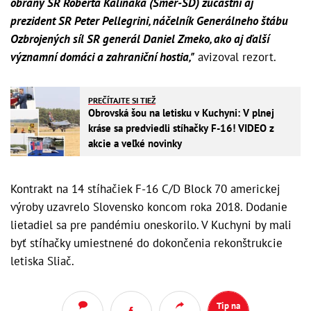
obrany SR Roberta Kaliňáka (Smer-SD) zúčastní aj
prezident SR Peter Pellegrini, náčelník Generálneho štábu
Ozbrojených síl SR generál Daniel Zmeko, ako aj ďalší
významní domáci a zahraniční hostia,"
avizoval rezort.
PREČÍTAJTE SI TIEŽ
Obrovská šou na letisku v Kuchyni: V plnej
kráse sa predviedli stíhačky F-16! VIDEO z
akcie a veľké novinky
Kontrakt na 14 stíhačiek F-16 C/D Block 70 americkej
výroby uzavrelo Slovensko koncom roka 2018. Dodanie
lietadiel sa pre pandémiu oneskorilo. V Kuchyni by mali
byť stíhačky umiestnené do dokončenia rekonštrukcie
letiska Sliač.
Tip na