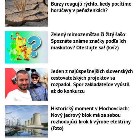
Burzy reagujú rýchlo, kedy pocítime
horúčavy v peňaženkách?
Zelený mimozemšťan či žltý šašo:
Spoznáte známe značky podľa ich
maskotov? Otestujte sa! (kvíz)
Jeden z najúspešnejších slovenských
cestovateľských projektov sa
rozpadol. Spor zakladateľov vyústil
až do konkurzu
Historický moment v Mochovciach:
Nový jadrový blok má za sebou
rozhodujúci krok k výrobe elektriny
(foto)