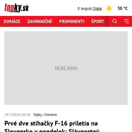
30 °C
8. august
,
Oskar
DOMÁCE
ZAHRANIČNÉ
PROMINENTI
ŠPORT
ZAUJÍMAV
19.7.2024 10:24
Topky
Domáce
Prvé dve stíhačky F-16 priletia na
Slovensko v pondelok: Slávnostný