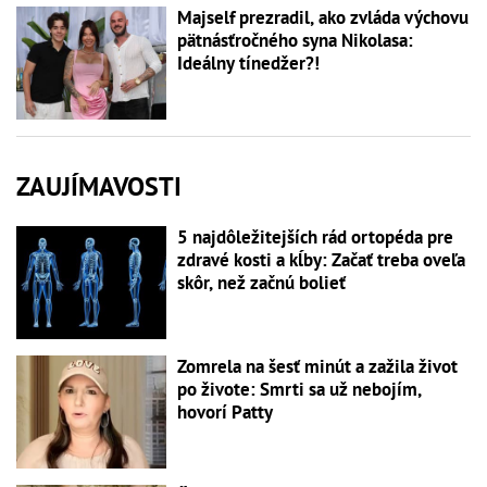
Majself prezradil, ako zvláda výchovu
pätnásťročného syna Nikolasa:
Ideálny tínedžer?!
ZAUJÍMAVOSTI
5 najdôležitejších rád ortopéda pre
zdravé kosti a kĺby: Začať treba oveľa
skôr, než začnú bolieť
Zomrela na šesť minút a zažila život
po živote: Smrti sa už nebojím,
hovorí Patty