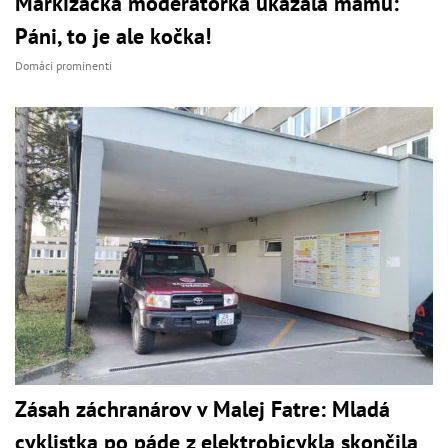
Markizácka moderátorka ukázala mamu:
Páni, to je ale kočka!
Domáci prominenti
Zásah záchranárov v Malej Fatre: Mladá
cyklistka po páde z elektrobicykla skončila