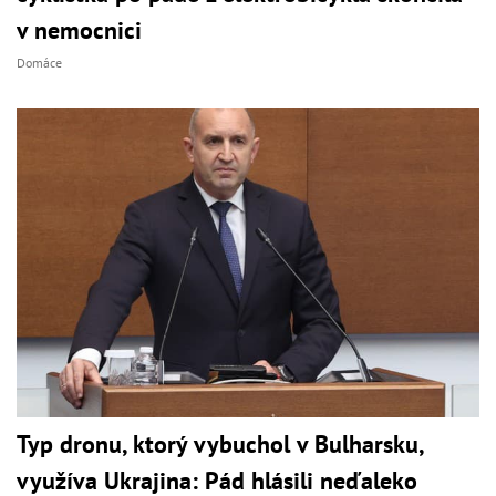
v nemocnici
Domáce
Typ dronu, ktorý vybuchol v Bulharsku,
využíva Ukrajina: Pád hlásili neďaleko