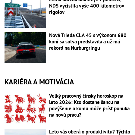
NDS vyčistila vyše 400 kilometrov
rigolov
Nová Trieda CLA 45 s výkonom 680
koní sa sotva predstavila a už má
rekord na Nurburgringu
KARIÉRA A MOTIVÁCIA
Veľký pracovný čínsky horoskop na
leto 2026: Kto dostane šancu na
povýšenie a komu môže prísť ponuka
na novú prácu?
Leto vás oberá o produktivitu? Týchto