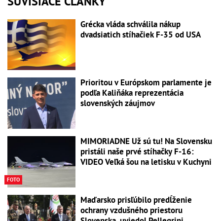
SÚVISIACE ČLÁNKY
Grécka vláda schválila nákup
dvadsiatich stíhačiek F-35 od USA
Prioritou v Európskom parlamente je
podľa Kaliňáka reprezentácia
slovenských záujmov
MIMORIADNE Už sú tu! Na Slovensku
pristáli naše prvé stíhačky F-16:
VIDEO Veľká šou na letisku v Kuchyni
FOTO
Maďarsko prisľúbilo predĺženie
ochrany vzdušného priestoru
Slovenska, uviedol Pellegrini