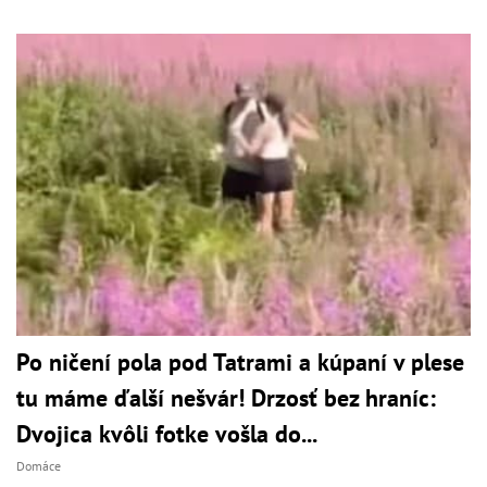
Po ničení pola pod Tatrami a kúpaní v plese
tu máme ďalší nešvár! Drzosť bez hraníc:
Dvojica kvôli fotke vošla do...
Domáce