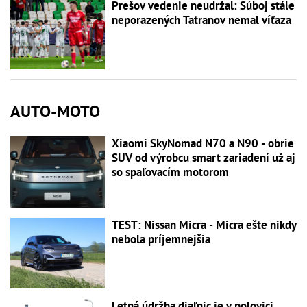
Prešov vedenie neudržal: Súboj stále
neporazených Tatranov nemal víťaza
AUTO-MOTO
Xiaomi SkyNomad N70 a N90 - obrie
SUV od výrobcu smart zariadení už aj
so spaľovacím motorom
TEST: Nissan Micra - Micra ešte nikdy
nebola príjemnejšia
Letná údržba diaľnic je v polovici,