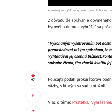
Agresívny muž (39) sa vyhrážal žene: Policajtom na
Z dôvodu, že správanie obvineného 
bytového domu a vyhrážať sa poško
"Vykonaným vyšetrovaním bol dosta
prenasledoval takým spôsobom, že to 
Vyhľadával jej osobnú blízkosť, konta
spôsobe života, čím zhoršil kvalitu jej 
Policajti podali prokurátorovi pod
97
väzby, s ktorým sa súd stotožnil.
Viac o téme:
Priateľka
,
Vyhrážanie