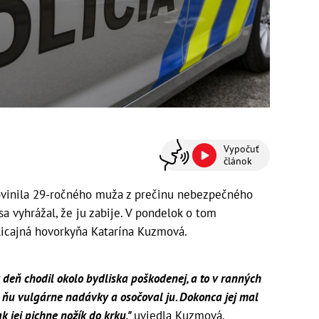
Vypočuť
článok
bvinila 29-ročného muža z prečinu nebezpečného
sa vyhrážal, že ju zabije. V pondelok o tom
licajná hovorkyňa Katarína Kuzmová.
deň chodil okolo bydliska poškodenej, a to v ranných
a ňu vulgárne nadávky a osočoval ju. Dokonca jej mal
k jej pichne nožík do krku,"
uviedla Kuzmová.