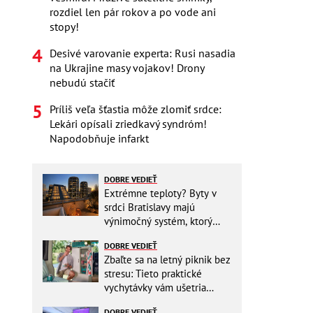
rozdiel len pár rokov a po vode ani
stopy!
Desivé varovanie experta: Rusi nasadia
na Ukrajine masy vojakov! Drony
nebudú stačiť
Príliš veľa šťastia môže zlomiť srdce:
Lekári opísali zriedkavý syndróm!
Napodobňuje infarkt
DOBRE VEDIEŤ
Extrémne teploty? Byty v
srdci Bratislavy majú
výnimočný systém, ktorý
ešte aj šetrí náklady
DOBRE VEDIEŤ
Zbaľte sa na letný piknik bez
stresu: Tieto praktické
vychytávky vám ušetria
miesto v batohu!
DOBRE VEDIEŤ