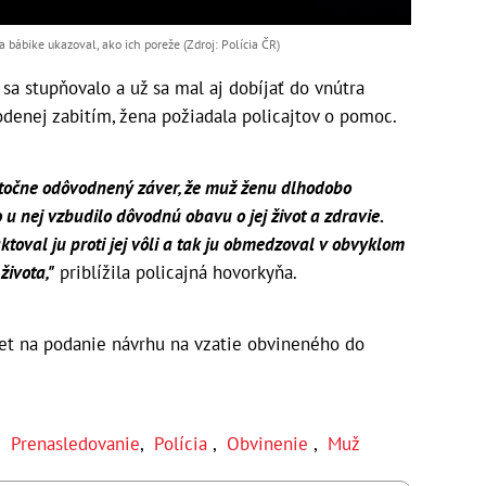
 bábike ukazoval, ako ich poreže (Zdroj: Polícia ČR)
sa stupňovalo a už sa mal aj dobíjať do vnútra
denej zabitím, žena požiadala policajtov o pomoc.
točne odôvodnený záver, že muž ženu dlhodobo
u nej vzbudilo dôvodnú obavu o jej život a zdravie.
ktoval ju proti jej vôli a tak ju obmedzoval v obvyklom
života,"
priblížila policajná hovorkyňa.
net na podanie návrhu na vzatie obvineného do
,
Prenasledovanie
,
Polícia
,
Obvinenie
,
Muž