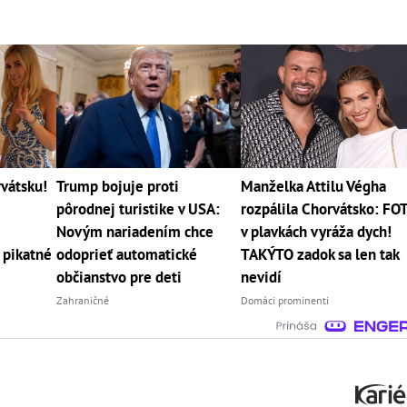
vátsku!
Trump bojuje proti
Manželka Attilu Végha
pôrodnej turistike v USA:
rozpálila Chorvátsko: FO
Novým nariadením chce
v plavkách vyráža dych!
 pikatné
odoprieť automatické
TAKÝTO zadok sa len tak
občianstvo pre deti
nevidí
Zahraničné
Domáci prominenti