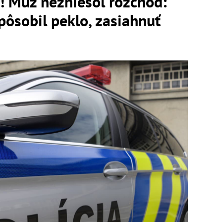
! Muž nezniesol rozchod:
spôsobil peklo, zasiahnuť