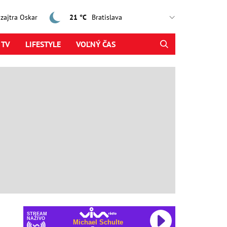
, zajtra Oskar
21 °C
 TV
LIFESTYLE
VOĽNÝ ČAS
STREAM
NAŽIVO
Michael Schulte