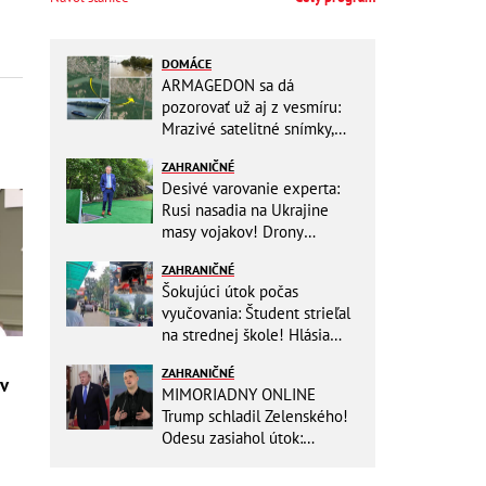
DOMÁCE
ARMAGEDON sa dá
pozorovať už aj z vesmíru:
Mrazivé satelitné snímky,
rozdiel len pár rokov a po
ZAHRANIČNÉ
vode ani stopy!
Desivé varovanie experta:
Rusi nasadia na Ukrajine
masy vojakov! Drony
nebudú stačiť
ZAHRANIČNÉ
Šokujúci útok počas
vyučovania: Študent strieľal
na strednej škole! Hlásia
mŕtvych a množstvo
ZAHRANIČNÉ
zranených
 v
MIMORIADNY ONLINE
Trump schladil Zelenského!
Odesu zasiahol útok:
Odvolaný Fedorov túži po
návrate