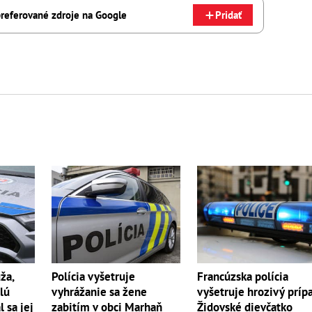
referované zdroje na Google
Pridať
ža,
Francúzska polícia
Polícia vyšetruje
lú
vyšetruje hrozivý príp
vyhrážanie sa žene
l sa jej
Židovské dievčatko
zabitím v obci Marhaň