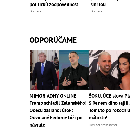
smrťou
politickú zodpovednosť
Domáce
Domáce
ODPORÚČAME
MIMORIADNY ONLINE
ŠOKUJÚCE slová Pla
Trump schladil Zelenského!
S Reném dlho tajili..
Odesu zasiahol útok:
Tomuto po rokoch u
Odvolaný Fedorov túži po
málokto!
návrate
Domáci prominenti