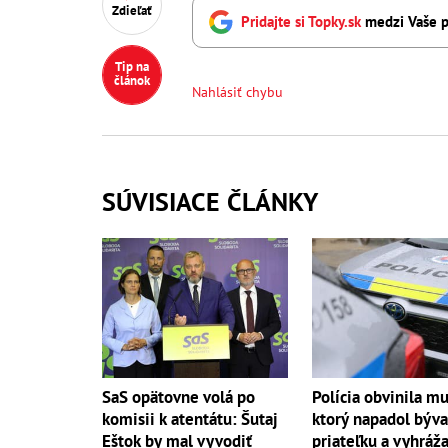
Zdieľať
Pridajte si Topky.sk
medzi Vaše p
Tip na
článok
Nahlásiť chybu
SÚVISIACE ČLÁNKY
Polícia obvinila mu
SaS opätovne volá po
ktorý napadol býva
komisii k atentátu: Šutaj
priateľku a vyhráža
Eštok by mal vyvodiť