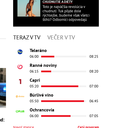
CHUDNUTIE A DIÉTY
Toto je najväčšia revolúcia v
chudnutí: Tuk pôjde dole
rýchlejšie, budeme však všetci
štíhli? Odborníci odpovedajú
TERAZ V TV
VEČER V TV
Teleráno
06:00
08:25
Ranné noviny
06:15
08:20
Capri
05:20
07:00
Búrlivé víno
05:50
06:45
Ochrancovia
06:00
07:05
ad:
Navoľ stanice
Celý program