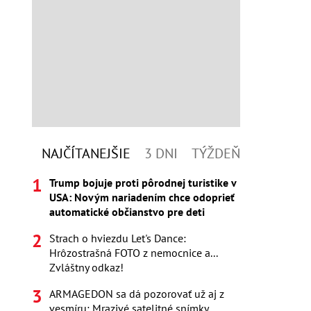
NAJČÍTANEJŠIE
3 DNI
TÝŽDEŇ
Trump bojuje proti pôrodnej turistike v
USA: Novým nariadením chce odoprieť
automatické občianstvo pre deti
Strach o hviezdu Let's Dance:
Hrôzostrašná FOTO z nemocnice a...
Zvláštny odkaz!
ARMAGEDON sa dá pozorovať už aj z
vesmíru: Mrazivé satelitné snímky,