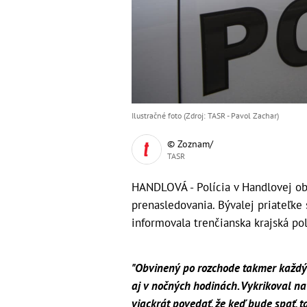
Ilustračné foto (Zdroj: TASR - Pavol Zachar)
© Zoznam/
TASR
HANDLOVÁ - Polícia v Handlovej o
prenasledovania. Bývalej priateľke 
informovala trenčianska krajská po
"Obvinený po rozchode takmer každý 
aj v nočných hodinách. Vykrikoval n
viackrát povedať, že keď bude spať, ta