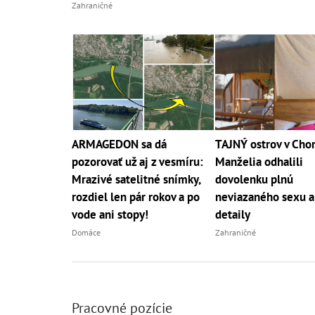
Zahraničné
ARMAGEDON sa dá
TAJNÝ ostrov v Chor
pozorovať už aj z vesmíru:
Manželia odhalili
Mrazivé satelitné snímky,
dovolenku plnú
rozdiel len pár rokov a po
neviazaného sexu a
vode ani stopy!
detaily
Domáce
Zahraničné
Pracovné pozície