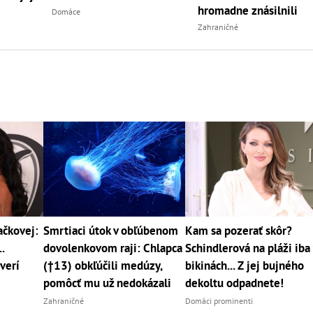
hromadne znásilnili
Domáce
Zahraničné
čkovej:
Smrtiaci útok v obľúbenom
Kam sa pozerať skôr?
.
dovolenkovom raji: Chlapca
Schindlerová na pláži iba
verí
(†13) obkľúčili medúzy,
bikinách... Z jej bujného
pomôcť mu už nedokázali
dekoltu odpadnete!
Zahraničné
Domáci prominenti