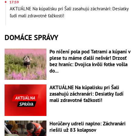
17:59
AKTUÁLNE Na kúpalisku pri Šali zasahujú záchranári: Desiatky
ľudí mali zdravotné ťažkosti!
DOMÁCE SPRÁVY
Po ničení pola pod Tatrami a kúpaní v
plese tu máme ďalší nešvár! Drzosť
bez hraníc: Dvojica kvôli fotke vošla
do...
AKTUÁLNE Na kúpalisku pri Šali
zasahujú záchranári: Desiatky ľudí
mali zdravotné ťažkosti!
Horúčavy udreli naplno: Záchranári
riešili už 83 kolapsov