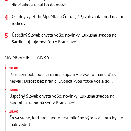
dievčatko a ťahal ho do mora!
Osudný výlet do Álp: Mladá Češka (†13) zahynula pred očami
rodičov
Úspešný Slovák chystá veľké novinky: Luxusná svadba na
Sardínii aj tajomná šou v Bratislave!
NAJNOVŠIE ČLÁNKY
18:00
Po ničení pola pod Tatrami a kúpaní v plese tu máme ďalší
nešvár! Drzosť bez hraníc: Dvojica kvôli fotke vošla do...
18:00
Úspešný Slovák chystá veľké novinky: Luxusná svadba na
Sardínii aj tajomná šou v Bratislave!
18:00
Čo sa stane, keď prestanete jesť mliečne výrobky? Toto by ste
mali vedieť