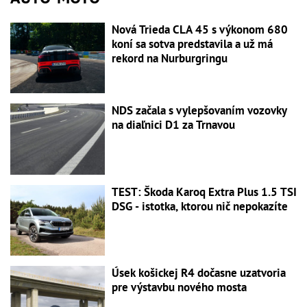
Nová Trieda CLA 45 s výkonom 680
koní sa sotva predstavila a už má
rekord na Nurburgringu
NDS začala s vylepšovaním vozovky
na diaľnici D1 za Trnavou
TEST: Škoda Karoq Extra Plus 1.5 TSI
DSG - istotka, ktorou nič nepokazíte
Úsek košickej R4 dočasne uzatvoria
pre výstavbu nového mosta