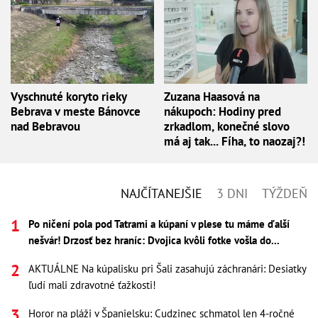
Vyschnuté koryto rieky
Zuzana Haasová na
Bebrava v meste Bánovce
nákupoch: Hodiny pred
nad Bebravou
zrkadlom, konečné slovo
má aj tak... Fíha, to naozaj?!
NAJČÍTANEJŠIE
3 DNI
TÝŽDEŇ
Po ničení pola pod Tatrami a kúpaní v plese tu máme ďalší
nešvár! Drzosť bez hraníc: Dvojica kvôli fotke vošla do...
AKTUÁLNE Na kúpalisku pri Šali zasahujú záchranári: Desiatky
ľudí mali zdravotné ťažkosti!
Horor na pláži v Španielsku: Cudzinec schmatol len 4-ročné