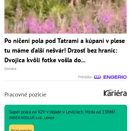
Po ničení pola pod Tatrami a kúpaní v plese
tu máme ďalší nešvár! Drzosť bez hraníc:
Dvojica kvôli fotke vošla do...
Domáce
Pracovné pozície
Super práca na VZV v sklade v Leviciach. Mzda od 1398€!
INDEX NOSLUŠ s.r.o., Levice
Pozri ponuku