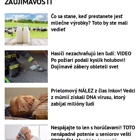
ZAUJÍMAVOSTI
Čo sa stane, keď prestanete jesť
mliečne výrobky? Toto by ste mali
vedieť
Hasiči nezachraňujú len ľudí: VIDEO
Po požiari podali kyslík holubovi!
Dojímavé zábery obleteli svet
Prielomový NÁLEZ z čias Inkov! Vedci
z múmií získali DNA vírusu, ktorý
zabíjal milióny ľudí
Nespájajte to len s horúčavami! TOTO
nenápadné potenie u seniorov veští