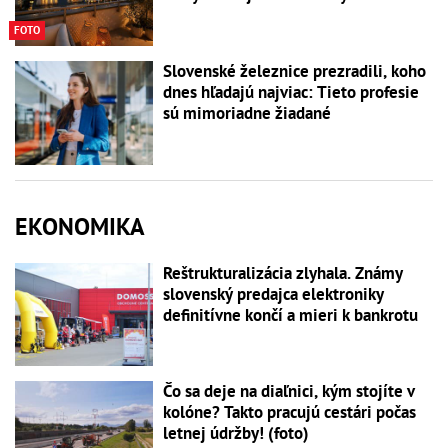
FOTO
Slovenské železnice prezradili, koho
dnes hľadajú najviac: Tieto profesie
sú mimoriadne žiadané
EKONOMIKA
Reštrukturalizácia zlyhala. Známy
slovenský predajca elektroniky
definitívne končí a mieri k bankrotu
Čo sa deje na diaľnici, kým stojíte v
kolóne? Takto pracujú cestári počas
letnej údržby! (foto)