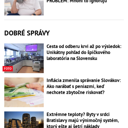
PROBLÉM: Mnohí to ignorujú
DOBRÉ SPRÁVY
Cesta od odberu krvi až po výsledok:
Unikátny pohľad do špičkového
laboratória na Slovensku
FOTO
Inflácia zmenila správanie Slovákov:
Ako narábať s peniazmi, keď
nechcete zbytočne riskovať?
Extrémne teploty? Byty v srdci
Bratislavy majú výnimočný systém,
ktorý ešte aj šetrí náklady