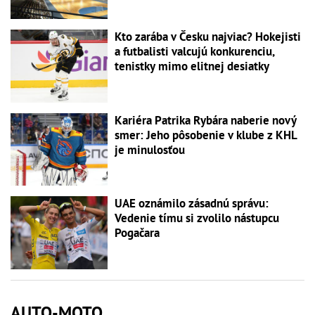
Kto zarába v Česku najviac? Hokejisti
a futbalisti valcujú konkurenciu,
tenistky mimo elitnej desiatky
Kariéra Patrika Rybára naberie nový
smer: Jeho pôsobenie v klube z KHL
je minulosťou
UAE oznámilo zásadnú správu:
Vedenie tímu si zvolilo nástupcu
Pogačara
AUTO-MOTO