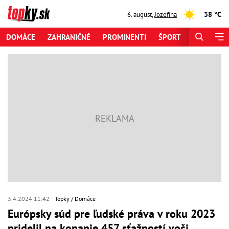
38 °C
6. august
,
Jozefína
DOMÁCE
ZAHRANIČNÉ
PROMINENTI
ŠPORT
ZAUJÍMAV
3.4.2024 11:42
Topky
Domáce
Európsky súd pre ľudské práva v roku 2023
pridelil na konanie 457 sťažností voči