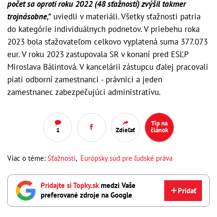
počet sa oproti roku 2022 (48 sťažností) zvýšil takmer
trojnásobne,"
uviedli v materiáli. Všetky sťažnosti patria
do kategórie individuálnych podnetov. V priebehu roka
2023 bola sťažovateľom celkovo vyplatená suma 377.073
eur. V roku 2023 zastupovala SR v konaní pred ESĽP
Miroslava Bálintová. V kancelárii zástupcu ďalej pracovali
piati odborní zamestnanci - právnici a jeden
zamestnanec zabezpečujúci administratívu.
Tip na
1
Zdieľať
článok
Viac o téme:
Sťažnosti
,
Európsky súd pre ľudské práva
Pridajte si Topky.sk
medzi Vaše
Pridať
preferované zdroje na Google