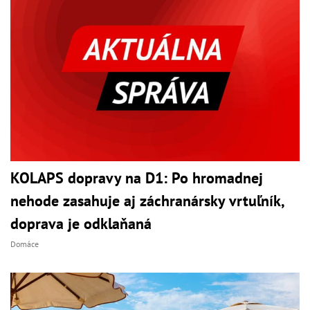
KOLAPS dopravy na D1: Po hromadnej
nehode zasahuje aj záchranársky vrtuľník,
doprava je odklaňaná
Domáce