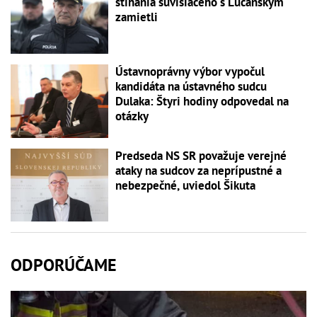
stíhania súvisiaceho s Lučanským
zamietli
Ústavnoprávny výbor vypočul
kandidáta na ústavného sudcu
Dulaka: Štyri hodiny odpovedal na
otázky
Predseda NS SR považuje verejné
ataky na sudcov za neprípustné a
nebezpečné, uviedol Šikuta
ODPORÚČAME