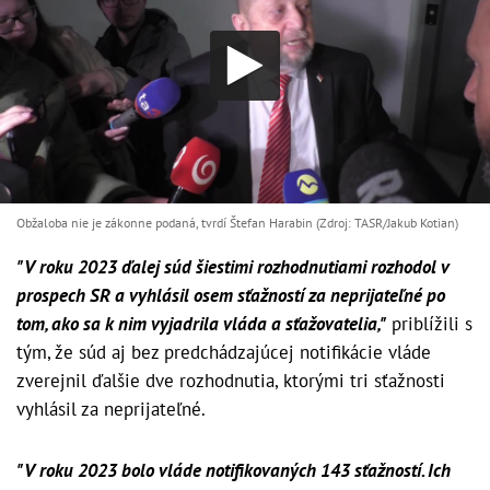
Obžaloba nie je zákonne podaná, tvrdí Štefan Harabin (Zdroj: TASR/Jakub Kotian)
"V roku 2023 ďalej súd šiestimi rozhodnutiami rozhodol v
prospech SR a vyhlásil osem sťažností za neprijateľné po
tom, ako sa k nim vyjadrila vláda a sťažovatelia,"
priblížili s
tým, že súd aj bez predchádzajúcej notifikácie vláde
zverejnil ďalšie dve rozhodnutia, ktorými tri sťažnosti
vyhlásil za neprijateľné.
"V roku 2023 bolo vláde notifikovaných 143 sťažností. Ich