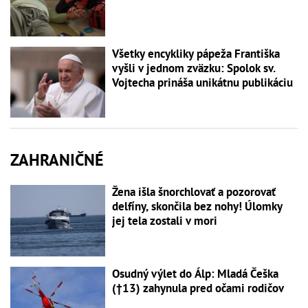
Všetky encykliky pápeža Františka
vyšli v jednom zväzku: Spolok sv.
Vojtecha prináša unikátnu publikáciu
ZAHRANIČNÉ
Žena išla šnorchlovať a pozorovať
delfíny, skončila bez nohy! Úlomky
jej tela zostali v mori
Osudný výlet do Álp: Mladá Češka
(†13) zahynula pred očami rodičov