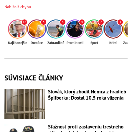
Nahlásiť chybu
16
3
4
4
7
3
Najčítanejšie
Domáce
Zahraničné
Prominenti
Šport
Krimi
Zaují
SÚVISIACE ČLÁNKY
Slovák, ktorý zhodil Nemca z hradieb
Špilberku: Dostal 10,5 roka väzenia
Sťažnosť proti zastaveniu trestného