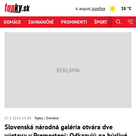
38 °C
6. august
,
Jozefína
DOMÁCE
ZAHRANIČNÉ
PROMINENTI
ŠPORT
ZAUJÍMAV
27.3.2024 14:28
Topky
Domáce
Slovenská národná galéria otvára dve
výstavy v Premostení: Odkazujú na búrlivé