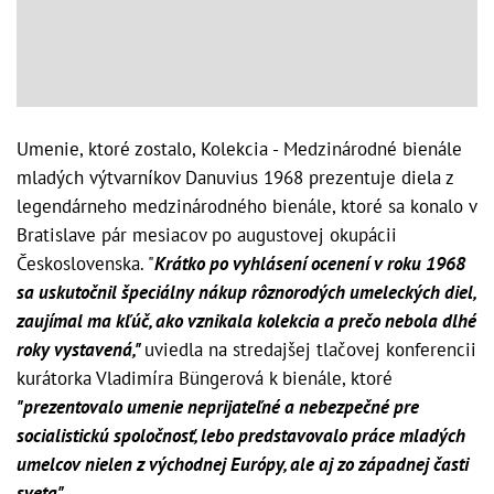
Umenie, ktoré zostalo, Kolekcia - Medzinárodné bienále
mladých výtvarníkov Danuvius 1968 prezentuje diela z
legendárneho medzinárodného bienále, ktoré sa konalo v
Bratislave pár mesiacov po augustovej okupácii
Československa. "
Krátko po vyhlásení ocenení v roku 1968
sa uskutočnil špeciálny nákup rôznorodých umeleckých diel,
zaujímal ma kľúč, ako vznikala kolekcia a prečo nebola dlhé
roky vystavená,"
uviedla na stredajšej tlačovej konferencii
kurátorka Vladimíra Büngerová k bienále, ktoré
"prezentovalo umenie neprijateľné a nebezpečné pre
socialistickú spoločnosť, lebo predstavovalo práce mladých
umelcov nielen z východnej Európy, ale aj zo západnej časti
sveta"
.