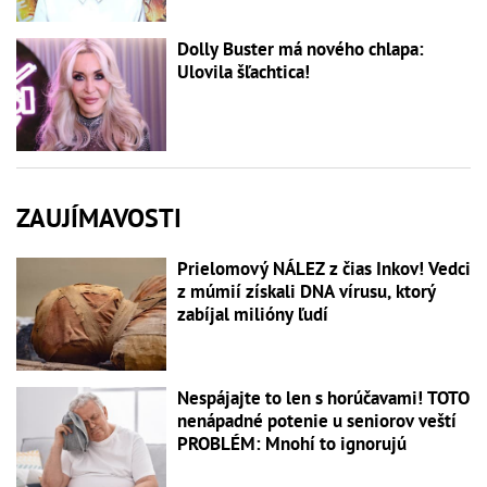
Dolly Buster má nového chlapa:
Ulovila šľachtica!
ZAUJÍMAVOSTI
Prielomový NÁLEZ z čias Inkov! Vedci
z múmií získali DNA vírusu, ktorý
zabíjal milióny ľudí
Nespájajte to len s horúčavami! TOTO
nenápadné potenie u seniorov veští
PROBLÉM: Mnohí to ignorujú