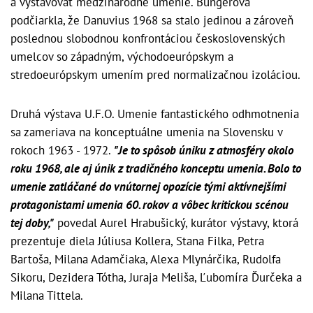
a vystavovať medzinárodné umenie. Büngerová
podčiarkla, že Danuvius 1968 sa stalo jedinou a zároveň
poslednou slobodnou konfrontáciou československých
umelcov so západným, východoeurópskym a
stredoeurópskym umením pred normalizačnou izoláciou.
Druhá výstava U.F.O. Umenie fantastického odhmotnenia
sa zameriava na konceptuálne umenia na Slovensku v
rokoch 1963 - 1972.
"Je to spôsob úniku z atmosféry okolo
roku 1968, ale aj únik z tradičného konceptu umenia. Bolo to
umenie zatláčané do vnútornej opozície tými aktívnejšími
protagonistami umenia 60. rokov a vôbec kritickou scénou
tej doby,"
povedal Aurel Hrabušický, kurátor výstavy, ktorá
prezentuje diela Júliusa Kollera, Stana Filka, Petra
Bartoša, Milana Adamčiaka, Alexa Mlynárčika, Rudolfa
Sikoru, Dezidera Tótha, Juraja Meliša, Ľubomíra Ďurčeka a
Milana Tittela.