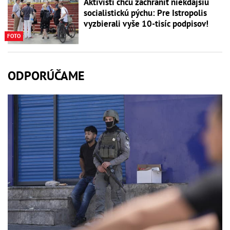
Aktivisti chcú zachrániť niekdajšiu
socialistickú pýchu: Pre Istropolis
vyzbierali vyše 10-tisíc podpisov!
FOTO
ODPORÚČAME