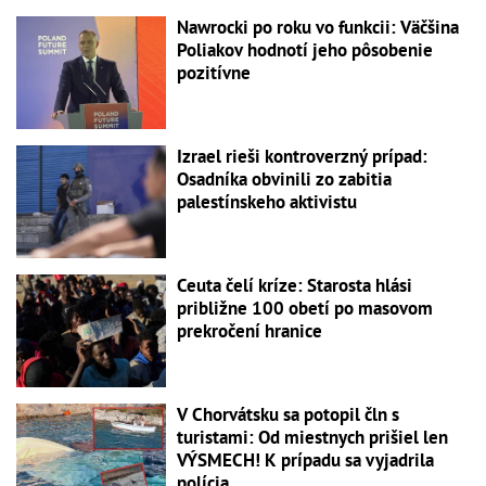
Nawrocki po roku vo funkcii: Väčšina
Poliakov hodnotí jeho pôsobenie
pozitívne
Izrael rieši kontroverzný prípad:
Osadníka obvinili zo zabitia
palestínskeho aktivistu
Ceuta čelí kríze: Starosta hlási
približne 100 obetí po masovom
prekročení hranice
V Chorvátsku sa potopil čln s
turistami: Od miestnych prišiel len
VÝSMECH! K prípadu sa vyjadrila
polícia