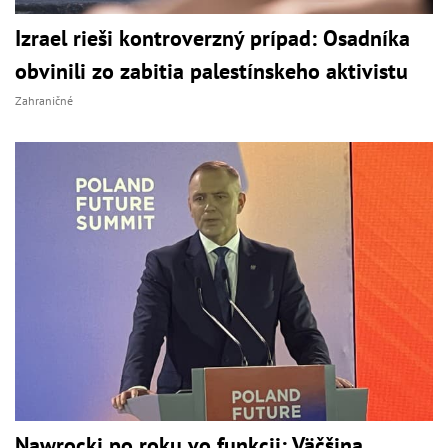
Izrael rieši kontroverzný prípad: Osadníka
obvinili zo zabitia palestínskeho aktivistu
Zahraničné
Nawrocki po roku vo funkcii: Väčšina