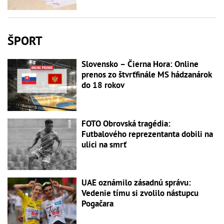
ŠPORT
Slovensko – Čierna Hora: Online
prenos zo štvrťfinále MS hádzanárok
do 18 rokov
FOTO Obrovská tragédia:
Futbalového reprezentanta dobili na
ulici na smrť
UAE oznámilo zásadnú správu:
Vedenie tímu si zvolilo nástupcu
Pogačara