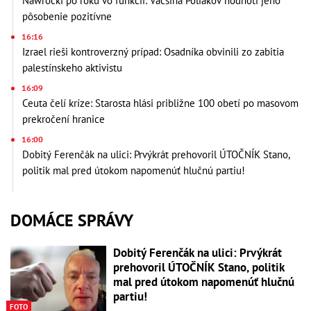
Nawrocki po roku vo funkcii: Väčšina Poliakov hodnotí jeho
pôsobenie pozitívne
16:16
Izrael rieši kontroverzný prípad: Osadníka obvinili zo zabitia
palestínskeho aktivistu
16:09
Ceuta čelí kríze: Starosta hlási približne 100 obetí po masovom
prekročení hranice
16:00
Dobitý Ferenčák na ulici: Prvýkrát prehovoril ÚTOČNÍK Stano,
politik mal pred útokom napomenúť hlučnú partiu!
DOMÁCE SPRÁVY
Dobitý Ferenčák na ulici: Prvýkrát
prehovoril ÚTOČNÍK Stano, politik
mal pred útokom napomenúť hlučnú
partiu!
FOTO