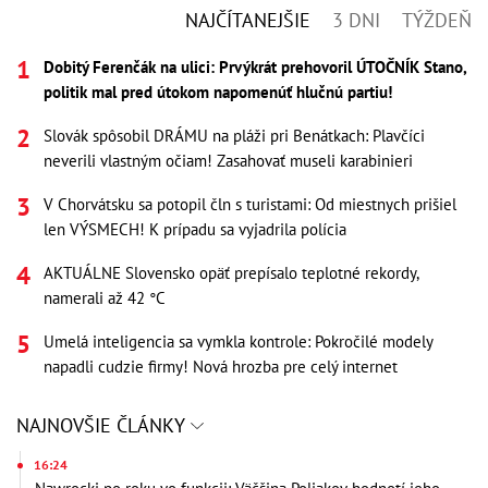
NAJČÍTANEJŠIE
3 DNI
TÝŽDEŇ
Dobitý Ferenčák na ulici: Prvýkrát prehovoril ÚTOČNÍK Stano,
politik mal pred útokom napomenúť hlučnú partiu!
Slovák spôsobil DRÁMU na pláži pri Benátkach: Plavčíci
neverili vlastným očiam! Zasahovať museli karabinieri
V Chorvátsku sa potopil čln s turistami: Od miestnych prišiel
len VÝSMECH! K prípadu sa vyjadrila polícia
AKTUÁLNE Slovensko opäť prepísalo teplotné rekordy,
namerali až 42 °C
Umelá inteligencia sa vymkla kontrole: Pokročilé modely
napadli cudzie firmy! Nová hrozba pre celý internet
NAJNOVŠIE ČLÁNKY
16:24