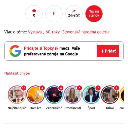
Tip na
0
Zdieľať
článok
Viac o téme:
Výstava
,
60. roky
,
Slovenská národná galéria
Pridajte si Topky.sk
medzi Vaše
Pridať
preferované zdroje na Google
Nahlásiť chybu
16
4
4
3
7
1
Najčítanejšie
Domáce
Zahraničné
Prominenti
Šport
Krimi
Zaují