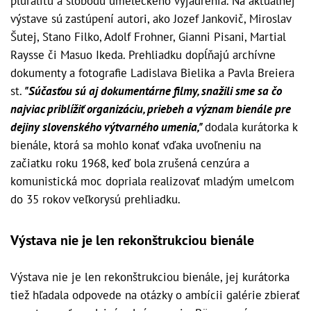
pluralitu a slobodu umeleckého vyjadrenia. Na aktuálnej
výstave sú zastúpení autori, ako Jozef Jankovič, Miroslav
Šutej, Stano Filko, Adolf Frohner, Gianni Pisani, Martial
Raysse či Masuo Ikeda. Prehliadku dopĺňajú archívne
dokumenty a fotografie Ladislava Bielika a Pavla Breiera
st.
"Súčasťou sú aj dokumentárne filmy, snažili sme sa čo
najviac priblížiť organizáciu, priebeh a význam bienále pre
dejiny slovenského výtvarného umenia,"
dodala kurátorka k
bienále, ktorá sa mohlo konať vďaka uvoľneniu na
začiatku roku 1968, keď bola zrušená cenzúra a
komunistická moc dopriala realizovať mladým umelcom
do 35 rokov veľkorysú prehliadku.
Výstava nie je len rekonštrukciou bienále
Výstava nie je len rekonštrukciou bienále, jej kurátorka
tiež hľadala odpovede na otázky o ambícii galérie zbierať