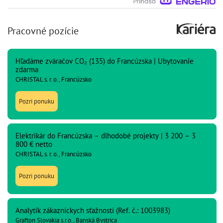
Pracovné pozície
Hľadáme zváračov CO₂ (135) do Francúzska | Ubytovanie
zdarma
CHRISTAL s. r. o., Francúzsko
Pozri ponuku
Elektrikár do Francúzska – dlhodobé projekty | 3 200 – 3
800 € netto
CHRISTAL s. r. o., Francúzsko
Pozri ponuku
Analytik zákazníckych sťažností (Ref. č.: 1003983)
Grafton Slovakia s.r.o., Banská Bystrica