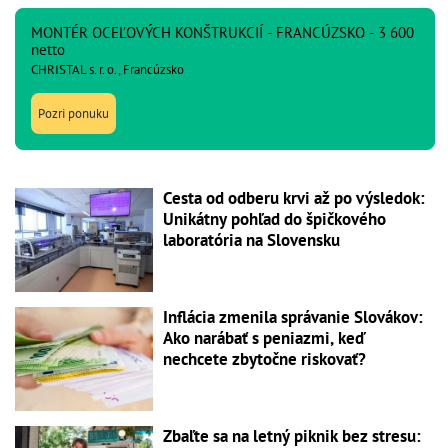
MONTÉR OCEĽOVÝCH KONŠTRUKCIÍ - FRANCÚZSKO - 3 600
netto
CHRISTAL s. r. o., Francúzsko
Pozri ponuku
Cesta od odberu krvi až po výsledok:
Unikátny pohľad do špičkového
laboratória na Slovensku
Inflácia zmenila správanie Slovákov:
Ako narábať s peniazmi, keď
nechcete zbytočne riskovať?
Zbaľte sa na letný piknik bez stresu: