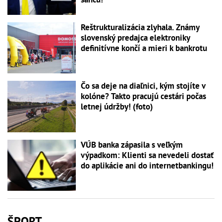
Reštrukturalizácia zlyhala. Známy
slovenský predajca elektroniky
definitívne končí a mieri k bankrotu
Čo sa deje na diaľnici, kým stojíte v
kolóne? Takto pracujú cestári počas
letnej údržby! (foto)
VÚB banka zápasila s veľkým
výpadkom: Klienti sa nevedeli dostať
do aplikácie ani do internetbankingu!
ŠPORT