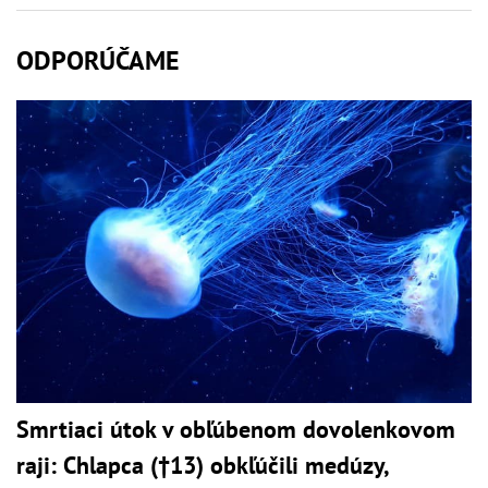
ODPORÚČAME
Smrtiaci útok v obľúbenom dovolenkovom
raji: Chlapca (†13) obkľúčili medúzy,