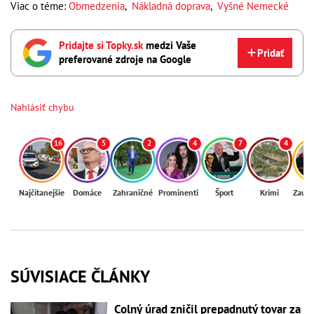
Viac o téme:
Obmedzenia
,
Nákladná doprava
,
Vyšné Nemecké
Pridajte si Topky.sk
medzi Vaše
Pridať
preferované zdroje na Google
Nahlásiť chybu
16
5
2
4
7
4
Najčítanejšie
Domáce
Zahraničné
Prominenti
Šport
Krimi
Zaují
SÚVISIACE ČLÁNKY
Colný úrad zničil prepadnutý tovar za