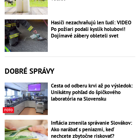
Hasiči nezachraňujú len ľudí: VIDEO
Po požiari podali kyslík holubovi!
Dojímavé zábery obleteli svet
DOBRÉ SPRÁVY
Cesta od odberu krvi až po výsledok:
Unikátny pohľad do špičkového
laboratória na Slovensku
FOTO
Inflácia zmenila správanie Slovákov:
Ako narábať s peniazmi, keď
nechcete zbytočne riskovať?