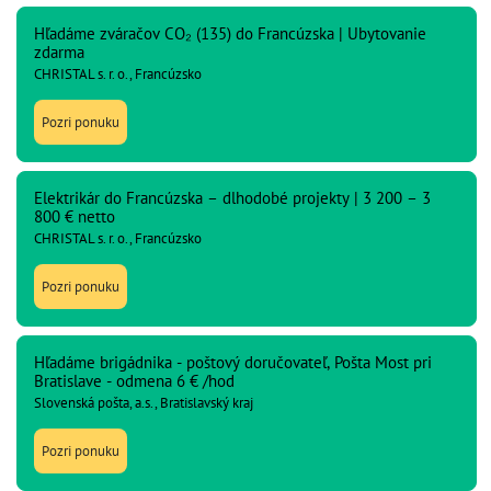
Hľadáme zváračov CO₂ (135) do Francúzska | Ubytovanie
zdarma
CHRISTAL s. r. o., Francúzsko
Pozri ponuku
Elektrikár do Francúzska – dlhodobé projekty | 3 200 – 3
800 € netto
CHRISTAL s. r. o., Francúzsko
Pozri ponuku
Hľadáme brigádnika - poštový doručovateľ, Pošta Most pri
Bratislave - odmena 6 € /hod
Slovenská pošta, a.s., Bratislavský kraj
Pozri ponuku