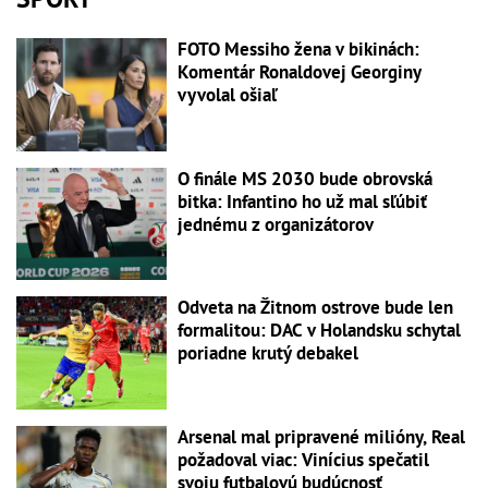
FOTO Messiho žena v bikinách:
Komentár Ronaldovej Georginy
vyvolal ošiaľ
O finále MS 2030 bude obrovská
bitka: Infantino ho už mal sľúbiť
jednému z organizátorov
Odveta na Žitnom ostrove bude len
formalitou: DAC v Holandsku schytal
poriadne krutý debakel
Arsenal mal pripravené milióny, Real
požadoval viac: Vinícius spečatil
svoju futbalovú budúcnosť