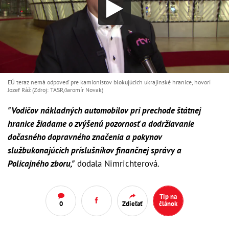
EÚ teraz nemá odpoveď pre kamionistov blokujúcich ukrajinské hranice, hovorí
Jozef Ráž (Zdroj: TASR/Jaromír Novak)
"Vodičov nákladných automobilov pri prechode štátnej
hranice žiadame o zvýšenú pozornosť a dodržiavanie
dočasného dopravného značenia a pokynov
službukonajúcich príslušníkov finančnej správy a
Policajného zboru,"
dodala Nimrichterová.
Tip na
0
Zdieľať
článok