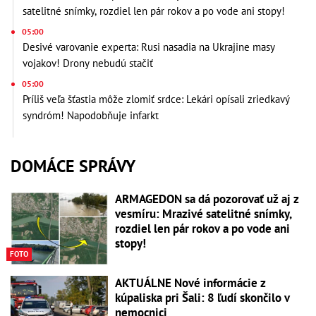
satelitné snímky, rozdiel len pár rokov a po vode ani stopy!
05:00
Desivé varovanie experta: Rusi nasadia na Ukrajine masy
vojakov! Drony nebudú stačiť
05:00
Príliš veľa šťastia môže zlomiť srdce: Lekári opísali zriedkavý
syndróm! Napodobňuje infarkt
DOMÁCE SPRÁVY
ARMAGEDON sa dá pozorovať už aj z
vesmíru: Mrazivé satelitné snímky,
rozdiel len pár rokov a po vode ani
stopy!
FOTO
AKTUÁLNE Nové informácie z
kúpaliska pri Šali: 8 ľudí skončilo v
nemocnici