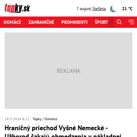
21 °C
7. august
,
Štefánia
DOMÁCE
ZAHRANIČNÉ
PROMINENTI
ŠPORT
ZAUJÍMAV
18.3.2024 8:22
Topky
Domáce
Hraničný priechod Vyšné Nemecké -
Užhorod čakajú obmedzenia v nákladnej