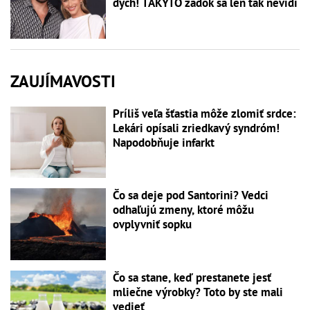
dych! TAKÝTO zadok sa len tak nevidí
ZAUJÍMAVOSTI
Príliš veľa šťastia môže zlomiť srdce:
Lekári opísali zriedkavý syndróm!
Napodobňuje infarkt
Čo sa deje pod Santorini? Vedci
odhaľujú zmeny, ktoré môžu
ovplyvniť sopku
Čo sa stane, keď prestanete jesť
mliečne výrobky? Toto by ste mali
vedieť