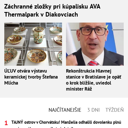
Záchranné zložky pri kúpalisku AVA
Thermalpark v Diakovciach
ÚĽUV otvára výstavu
Rekonštrukcia Hlavnej
keramickej tvorby Štefana
stanice v Bratislave je opäť
Mlícha
o krok bližšie, uviedol
minister Ráž
NAJČÍTANEJŠIE
3 DNI
TÝŽDEŇ
TAJNÝ ostrov v Chorvátsku! Manželia odhalili dovolenku plnú