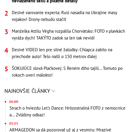
neviazaného sexu a pikatné detaily
Desivé varovanie experta: Rusi nasadia na Ukrajine masy
vojakov! Drony nebudú stačiť
Manželka Attilu Végha rozpálila Chorvátsko: FOTO v plavkách
vyráža dych! TAKÝTO zadok sa len tak nevidí
Desivé VIDEO len pre silné žalúdky: Chlapca zabilo na
priechode auto! Telo našli o 150 metrov ďalej
ŠOKUJÚCE slová Plačkovej: S Reném dlho tajili... Tomuto po
rokoch uverí málokto!
NAJNOVŠIE ČLÁNKY
06:00
Strach o hviezdu Let's Dance: Hrôzostrašná FOTO z nemocnice
a... Zvláštny odkaz!
05:55
ARMAGEDON sa dá pozorovať už aj z vesmíru: Mrazivé