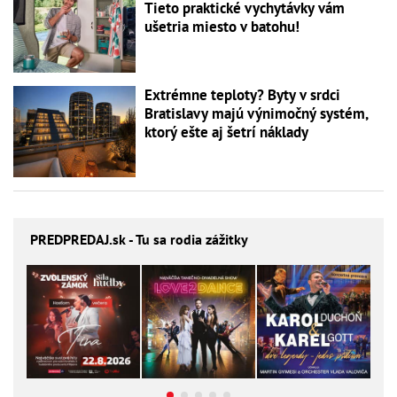
Tieto praktické vychytávky vám
ušetria miesto v batohu!
Extrémne teploty? Byty v srdci
Bratislavy majú výnimočný systém,
ktorý ešte aj šetrí náklady
PREDPREDAJ
.sk - Tu sa rodia zážitky