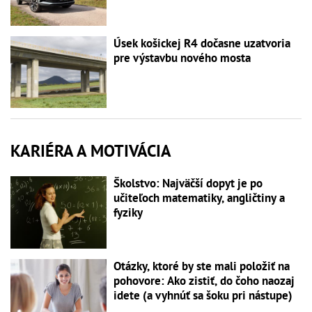
Úsek košickej R4 dočasne uzatvoria
pre výstavbu nového mosta
KARIÉRA A MOTIVÁCIA
Školstvo: Najväčší dopyt je po
učiteľoch matematiky, angličtiny a
fyziky
Otázky, ktoré by ste mali položiť na
pohovore: Ako zistiť, do čoho naozaj
idete (a vyhnúť sa šoku pri nástupe)