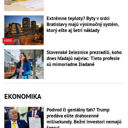
Extrémne teploty? Byty v srdci
Bratislavy majú výnimočný systém,
ktorý ešte aj šetrí náklady
FOTO
Slovenské železnice prezradili, koho
dnes hľadajú najviac: Tieto profesie
sú mimoriadne žiadané
EKONOMIKA
Podvod či geniálny ťah? Trump
predáva elite drahocenné
milisekundy. Bežní investori nemajú
šancu!