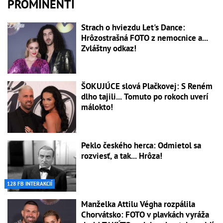
PROMINENTI
Strach o hviezdu Let's Dance:
Hrôzostrašná FOTO z nemocnice a...
Zvláštny odkaz!
ŠOKUJÚCE slová Plačkovej: S Reném
dlho tajili... Tomuto po rokoch uverí
málokto!
Peklo českého herca: Odmietol sa
rozviesť, a tak... Hrôza!
128 FB INTERAKCIÍ
Manželka Attilu Végha rozpálila
Chorvátsko: FOTO v plavkách vyráža