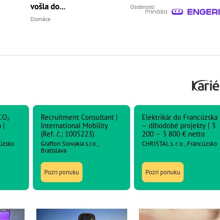
vošla do...
Osobnosti
Domáce
CO₂
Recruitment Consultant |
Elektrikár do Francúzska
 |
International Mobility
– dlhodobé projekty | 3
(Ref. č.: 1005223)
200 – 3 800 € netto
cúzsko
Grafton Slovakia s.r.o.,
CHRISTAL s. r. o., Francúzsko
Bratislava
Pozri ponuku
Pozri ponuku