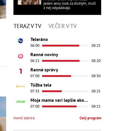
jeden sexy look za druhým, muži
z nej odpadávajú
TERAZ V TV
VEČER V TV
Teleráno
06:00
08:25
Ranné noviny
06:15
08:20
Ranné správy
07:00
08:30
Túžba tela
07:35
08:25
Moja mama varí lepšie ako tvoja
07:00
08:15
Navoľ stanice
Celý program