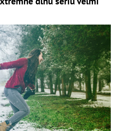
xtrémne dlhú sériu veľmi