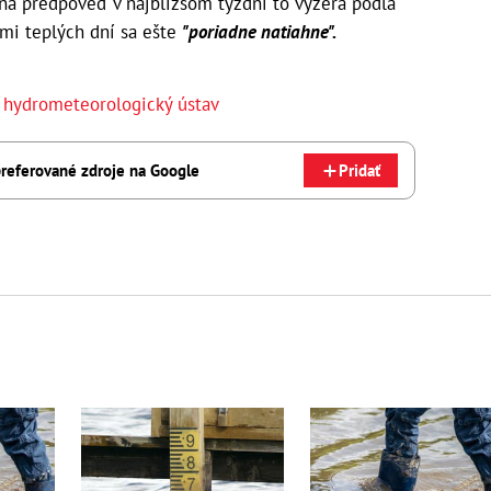
m na predpoveď v najbližšom týždni to vyzerá podľa
ľmi teplých dní sa ešte
"poriadne natiahne".
 hydrometeorologický ústav
referované zdroje na Google
Pridať