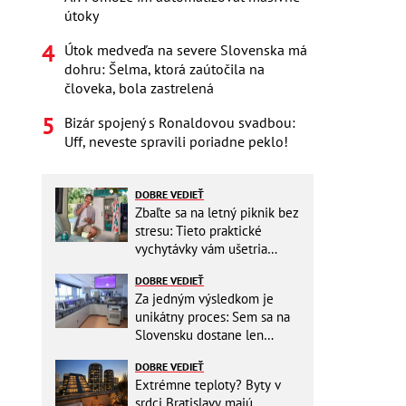
útoky
Útok medveďa na severe Slovenska má
dohru: Šelma, ktorá zaútočila na
človeka, bola zastrelená
Bizár spojený s Ronaldovou svadbou:
Uff, neveste spravili poriadne peklo!
DOBRE VEDIEŤ
Zbaľte sa na letný piknik bez
stresu: Tieto praktické
vychytávky vám ušetria
miesto v batohu!
DOBRE VEDIEŤ
Za jedným výsledkom je
unikátny proces: Sem sa na
Slovensku dostane len
málokto
DOBRE VEDIEŤ
Extrémne teploty? Byty v
srdci Bratislavy majú