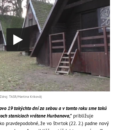
 (Zdroj: TASR/Martina Kriková)
ovo 19 takýchto dní za sebou a v tomto roku sme takú
roch staniciach vrátane Hurbanova,"
približuje
o pravdepodobné, že vo štvrtok (22. 2.) padne nový