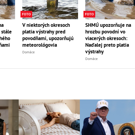
FOTO
FOTO
na
V niektorých okresoch
SHMÚ upozorňuje na
 stále
platia výstrahy pred
hrozbu povodní vo
uhého
povodňami, upozorňujú
viacerých okresoch:
dňami
meteorológovia
Naďalej preto platia
výstrahy
Domáce
Domáce