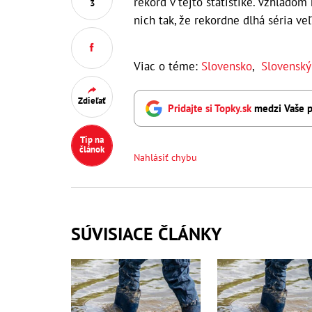
rekord v tejto štatistike. Vzhľado
3
nich tak, že rekordne dlhá séria ve
Viac o téme:
Slovensko
,
Slovenský
Zdieľať
Pridajte si Topky.sk
medzi Vaše p
Tip na
článok
Nahlásiť chybu
SÚVISIACE ČLÁNKY