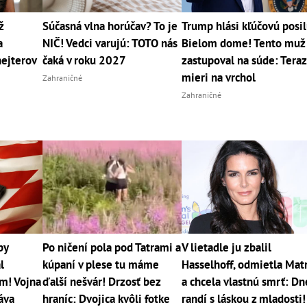
ž
Súčasná vlna horúčav? To je
Trump hlási kľúčovú posil
a
NIČ! Vedci varujú: TOTO nás
Bielom dome! Tento muž
hejterov
čaká v roku 2027
zastupoval na súde: Teraz
mieri na vrchol
Zahraničné
Zahraničné
by
Po ničení pola pod Tatrami a
V lietadle ju zbalil
l
kúpaní v plese tu máme
Hasselhoff, odmietla Mat
m! Vojna
ďalší nešvár! Drzosť bez
a chcela vlastnú smrť: Dn
áva
hraníc: Dvojica kvôli fotke
randí s láskou z mladosti!