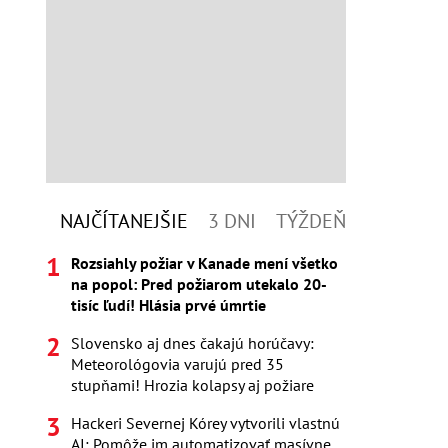
NAJČÍTANEJŠIE
3 DNI
TÝŽDEŇ
Rozsiahly požiar v Kanade mení všetko
na popol: Pred požiarom utekalo 20-
tisíc ľudí! Hlásia prvé úmrtie
Slovensko aj dnes čakajú horúčavy:
Meteorológovia varujú pred 35
stupňami! Hrozia kolapsy aj požiare
Hackeri Severnej Kórey vytvorili vlastnú
AI: Pomôže im automatizovať masívne