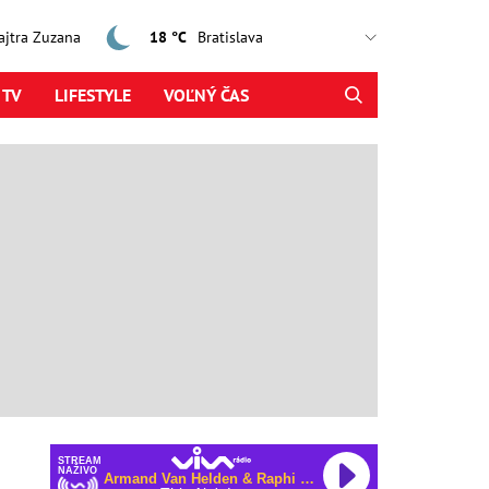
zajtra Zuzana
18 °C
 TV
LIFESTYLE
VOĽNÝ ČAS
STREAM
NAŽIVO
Armand Van Helden & Raphi & George Reid