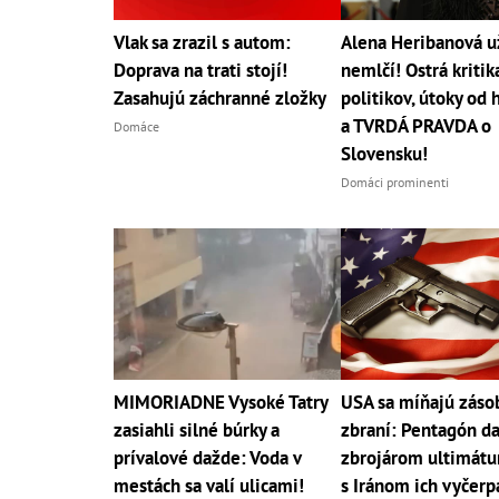
Vlak sa zrazil s autom:
Alena Heribanová u
Doprava na trati stojí!
nemlčí! Ostrá kritik
Zasahujú záchranné zložky
politikov, útoky od 
a TVRDÁ PRAVDA o
Domáce
Slovensku!
Domáci prominenti
MIMORIADNE Vysoké Tatry
USA sa míňajú záso
zasiahli silné búrky a
zbraní: Pentagón da
prívalové dažde: Voda v
zbrojárom ultimátu
mestách sa valí ulicami!
s Iránom ich vyčerp