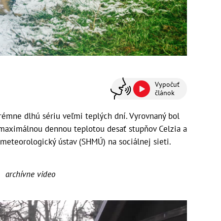
Vypočuť
článok
rémne dlhú sériu veľmi teplých dní. Vyrovnaný bol
s maximálnou dennou teplotou desať stupňov Celzia a
ometeorologický ústav (SHMÚ) na sociálnej sieti.
archívne video