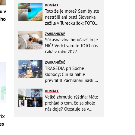
DOMÁCE
Toto že je more? Sem by ste
u v
nestrčili ani prst! Slovenka
 ho
zažila v Turecku šok: FOTO
Fuj, totálna bačorina
ZAHRANIČNÉ
Súčasná vlna horúčav? To je
NIČ! Vedci varujú: TOTO nás
čaká v roku 2027
ZAHRANIČNÉ
TRAGÉDIA pri Soche
slobody: Čln sa náhle
prevrátil! Záchranári našli vo
vode už len telá matky a
DOMÁCE
BÁBÄTKA
Veľké zhrnutie týždňa: Máte
prehľad o tom, čo sa okolo
nás deje? Otestuje sa v
KVÍZE
rix
es