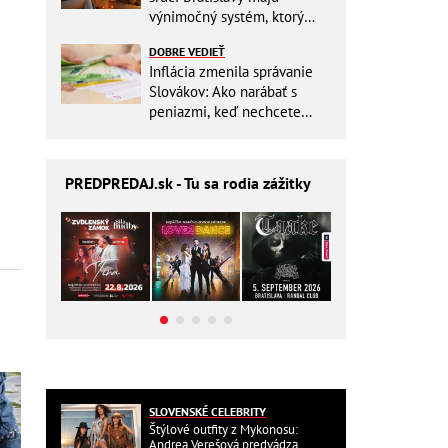
výnimočný systém, ktorý
ešte aj šetrí náklady
DOBRE VEDIEŤ
Inflácia zmenila správanie
Slovákov: Ako narábať s
peniazmi, keď nechcete
zbytočne riskovať?
PREDPREDAJ
.sk - Tu sa rodia zážitky
SLOVENSKÉ CELEBRITY
Štýlové outfity z Mykonosu:
Andrea Verešová predvádza