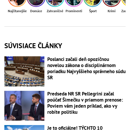
Najčítanejšie
Domáce
Zahraničné
Prominenti
Šport
Krimi
Zaují
SÚVISIACE ČLÁNKY
Poslanci začali deň opozičnou
novelou zákona o disciplinárnom
poriadku Najvyššieho správneho súdu
SR
Predseda NR SR Pellegrini začal
poúčať Šimečku v priamom prenose:
Poviem vám jeden príklad, ako vy
robíte politiku
Je to oficiálne! TÝCHTO 10