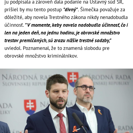
ju podpísala a zároveň dala podanie na Ústavný súd SR,
prišiel by mu tento postup
"divný"
. Šimečka považuje za
dôležité, aby novela Trestného zákona nikdy nenadobudla
účinnosť.
"V momente, keby novela nadobudla účinnosť, čo i
len na jeden deň, na jednu hodinu, je obrovské množstvo
trestov premlčaných, sú zrazu nižšie trestné sadzby,"
uviedol. Poznamenal, že to znamená slobodu pre
obrovské množstvo kriminálnikov.