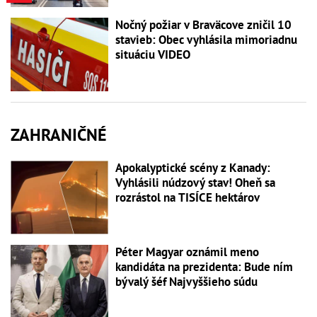
Nočný požiar v Braväcove zničil 10
stavieb: Obec vyhlásila mimoriadnu
situáciu VIDEO
ZAHRANIČNÉ
Apokalyptické scény z Kanady:
Vyhlásili núdzový stav! Oheň sa
rozrástol na TISÍCE hektárov
Péter Magyar oznámil meno
kandidáta na prezidenta: Bude ním
bývalý šéf Najvyššieho súdu