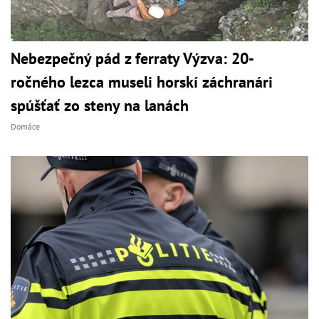
Nebezpečný pád z ferraty Výzva: 20-
ročného lezca museli horskí záchranári
spúšťať zo steny na lanách
Domáce