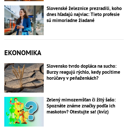
Slovenské železnice prezradili, koho
dnes hľadajú najviac: Tieto profesie
sú mimoriadne žiadané
EKONOMIKA
Slovensko tvrdo dopláca na sucho:
Burzy reagujú rýchlo, kedy pocítime
horúčavy v peňaženkách?
Zelený mimozemšťan či žltý šašo:
Spoznáte známe značky podľa ich
maskotov? Otestujte sa! (kvíz)