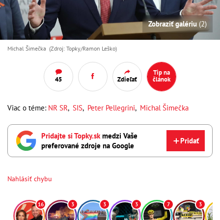
Zobraziť galériu
(2)
Michal Šimečka (Zdroj: Topky/Ramon Leško)
Tip na
45
Zdieľať
článok
Viac o téme:
NR SR
,
SIS
,
Peter Pellegrini
,
Michal Šimečka
Pridajte si Topky.sk
medzi Vaše
Pridať
preferované zdroje na Google
Nahlásiť chybu
16
3
3
3
7
3