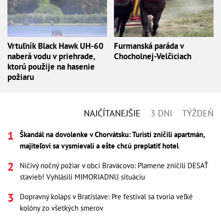
Vrtuľník Black Hawk UH-60
Furmanská paráda v
naberá vodu v priehrade,
Chocholnej-Velčiciach
ktorú použije na hasenie
požiaru
NAJČÍTANEJŠIE
3 DNI
TÝŽDEŇ
Škandál na dovolenke v Chorvátsku: Turisti zničili apartmán,
majiteľovi sa vysmievali a ešte chcú preplatiť hotel
Ničivý nočný požiar v obci Braväcovo: Plamene zničili DESAŤ
stavieb! Vyhlásili MIMORIADNU situáciu
Dopravný kolaps v Bratislave: Pre festival sa tvoria veľké
kolóny zo všetkých smerov