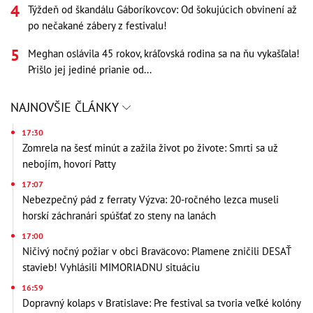
Týždeň od škandálu Gáboríkovcov: Od šokujúcich obvinení až
po nečakané zábery z festivalu!
Meghan oslávila 45 rokov, kráľovská rodina sa na ňu vykašľala!
Prišlo jej jediné prianie od...
NAJNOVŠIE ČLÁNKY
17:30
Zomrela na šesť minút a zažila život po živote: Smrti sa už
nebojím, hovorí Patty
17:07
Nebezpečný pád z ferraty Výzva: 20-ročného lezca museli
horskí záchranári spúšťať zo steny na lanách
17:00
Ničivý nočný požiar v obci Braväcovo: Plamene zničili DESAŤ
stavieb! Vyhlásili MIMORIADNU situáciu
16:59
Dopravný kolaps v Bratislave: Pre festival sa tvoria veľké kolóny