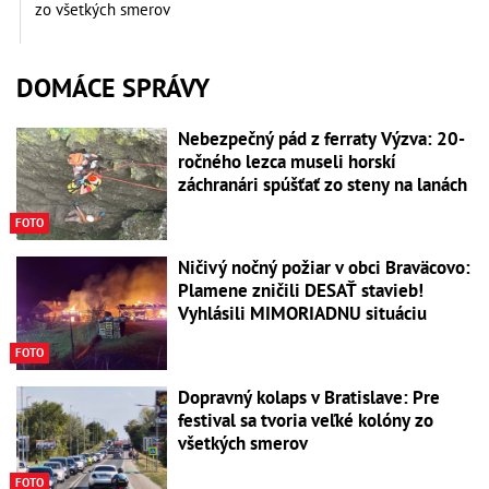
zo všetkých smerov
DOMÁCE SPRÁVY
Nebezpečný pád z ferraty Výzva: 20-
ročného lezca museli horskí
záchranári spúšťať zo steny na lanách
FOTO
Ničivý nočný požiar v obci Braväcovo:
Plamene zničili DESAŤ stavieb!
Vyhlásili MIMORIADNU situáciu
FOTO
Dopravný kolaps v Bratislave: Pre
festival sa tvoria veľké kolóny zo
všetkých smerov
FOTO