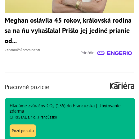
Meghan oslávila 45 rokov, kráľovská rodina
sa na ňu vykašľala! Prišlo jej jediné prianie
od...
Zahraniční prominenti
Pracovné pozície
Hľadáme zváračov CO₂ (135) do Francúzska | Ubytovanie
zdarma
CHRISTAL s. r. o., Francúzsko
Pozri ponuku