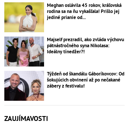
Meghan oslávila 45 rokov, kráľovská
rodina sa na ňu vykašľala! Prišlo jej
jediné prianie od...
Majself prezradil, ako zvláda výchovu
pätnásťročného syna Nikolasa:
Ideálny tínedžer?!
Týždeň od škandálu Gáboríkovcov: Od
šokujúcich obvinení až po nečakané
zábery z festivalu!
ZAUJÍMAVOSTI