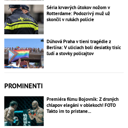
Séria krvavých útokov nožom v
Rotterdame: Podozrivý muž už
skončil v rukách polície
Dúhová Praha v tieni tragédie z
Berlína: V uliciach boli desiatky tisíc
ľudí a stovky policajtov
PROMINENTI
Premiéra filmu Bojovník: Z drsných
chlapov elegáni v oblekoch! FOTO
Takto im to pristane...