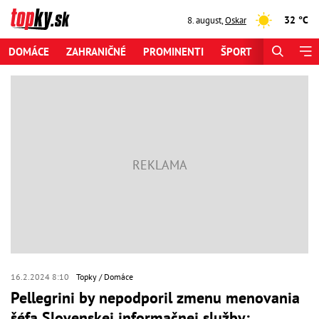
32 °C
8. august
,
Oskar
DOMÁCE
ZAHRANIČNÉ
PROMINENTI
ŠPORT
ZAUJÍMAV
16.2.2024 8:10
Topky
Domáce
Pellegrini by nepodporil zmenu menovania
šéfa Slovenskej informačnej služby: