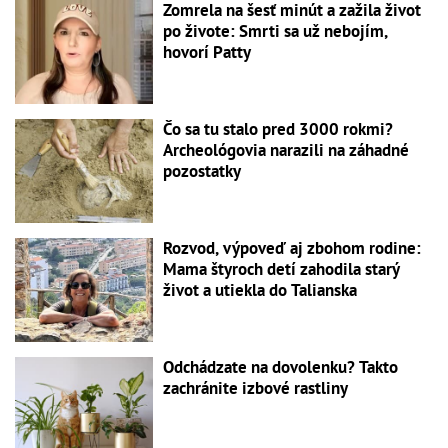
Zomrela na šesť minút a zažila život
po živote: Smrti sa už nebojím,
hovorí Patty
Čo sa tu stalo pred 3000 rokmi?
Archeológovia narazili na záhadné
pozostatky
Rozvod, výpoveď aj zbohom rodine:
Mama štyroch detí zahodila starý
život a utiekla do Talianska
Odchádzate na dovolenku? Takto
zachránite izbové rastliny