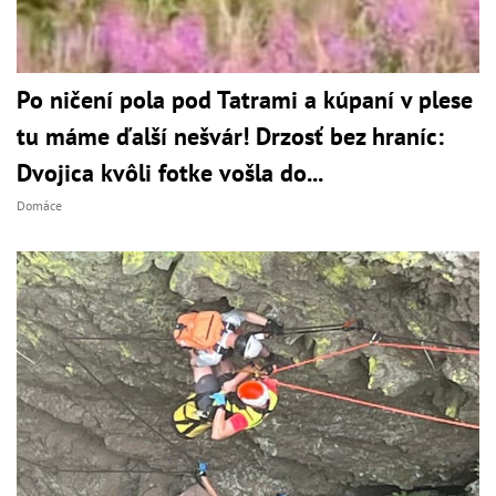
Po ničení pola pod Tatrami a kúpaní v plese
tu máme ďalší nešvár! Drzosť bez hraníc:
Dvojica kvôli fotke vošla do...
Domáce