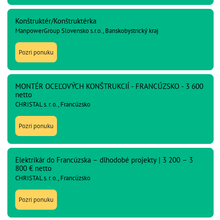
Konštruktér/Konštruktérka
ManpowerGroup Slovensko s.r.o., Banskobystrický kraj
Pozri ponuku
MONTÉR OCEĽOVÝCH KONŠTRUKCIÍ - FRANCÚZSKO - 3 600
netto
CHRISTAL s. r. o., Francúzsko
Pozri ponuku
Elektrikár do Francúzska – dlhodobé projekty | 3 200 – 3
800 € netto
CHRISTAL s. r. o., Francúzsko
Pozri ponuku