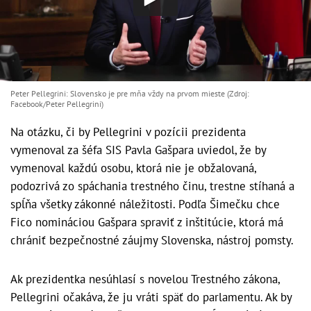
Peter Pellegrini: Slovensko je pre mňa vždy na prvom mieste (Zdroj:
Facebook/Peter Pellegrini)
Na otázku, či by Pellegrini v pozícii prezidenta
vymenoval za šéfa SIS Pavla Gašpara uviedol, že by
vymenoval každú osobu, ktorá nie je obžalovaná,
podozrivá zo spáchania trestného činu, trestne stíhaná a
spĺňa všetky zákonné náležitosti. Podľa Šimečku chce
Fico nomináciou Gašpara spraviť z inštitúcie, ktorá má
chrániť bezpečnostné záujmy Slovenska, nástroj pomsty.
Ak prezidentka nesúhlasí s novelou Trestného zákona,
Pellegrini očakáva, že ju vráti späť do parlamentu. Ak by