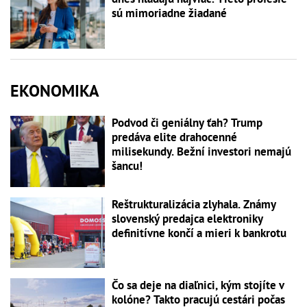
sú mimoriadne žiadané
EKONOMIKA
Podvod či geniálny ťah? Trump
predáva elite drahocenné
milisekundy. Bežní investori nemajú
šancu!
Reštrukturalizácia zlyhala. Známy
slovenský predajca elektroniky
definitívne končí a mieri k bankrotu
Čo sa deje na diaľnici, kým stojíte v
kolóne? Takto pracujú cestári počas