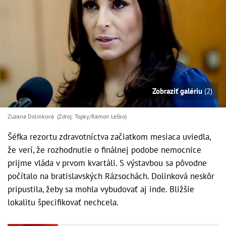
Zobraziť galériu
(2)
Zuzana Dolinková (Zdroj: Topky/Ramon Leško)
Šéfka rezortu zdravotníctva začiatkom mesiaca uviedla,
že verí, že rozhodnutie o finálnej podobe nemocnice
prijme vláda v prvom kvartáli. S výstavbou sa pôvodne
počítalo na bratislavských Rázsochách. Dolinková neskôr
pripustila, žeby sa mohla vybudovať aj inde. Bližšie
lokalitu špecifikovať nechcela.