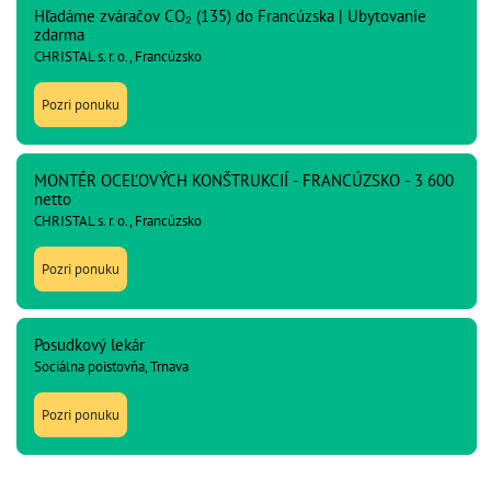
Hľadáme zváračov CO₂ (135) do Francúzska | Ubytovanie
zdarma
CHRISTAL s. r. o., Francúzsko
Pozri ponuku
MONTÉR OCEĽOVÝCH KONŠTRUKCIÍ - FRANCÚZSKO - 3 600
netto
CHRISTAL s. r. o., Francúzsko
Pozri ponuku
Posudkový lekár
Sociálna poisťovňa, Trnava
Pozri ponuku