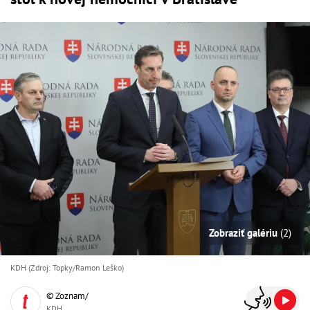
Zobraziť galériu
(2)
KDH (Zdroj: Topky/Ramon Leško)
© Zoznam/
KDH