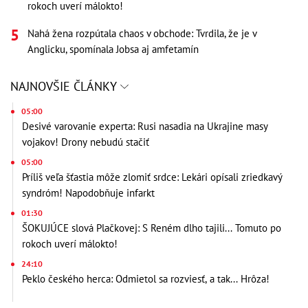
rokoch uverí málokto!
Nahá žena rozpútala chaos v obchode: Tvrdila, že je v
Anglicku, spomínala Jobsa aj amfetamín
NAJNOVŠIE ČLÁNKY
05:00
Desivé varovanie experta: Rusi nasadia na Ukrajine masy
vojakov! Drony nebudú stačiť
05:00
Príliš veľa šťastia môže zlomiť srdce: Lekári opísali zriedkavý
syndróm! Napodobňuje infarkt
01:30
ŠOKUJÚCE slová Plačkovej: S Reném dlho tajili... Tomuto po
rokoch uverí málokto!
24:10
Peklo českého herca: Odmietol sa rozviesť, a tak... Hrôza!