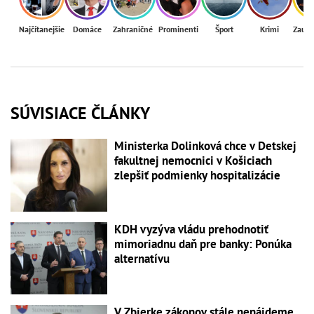
Najčítanejšie
Domáce
Zahraničné
Prominenti
Šport
Krimi
Zaují
SÚVISIACE ČLÁNKY
Ministerka Dolinková chce v Detskej
fakultnej nemocnici v Košiciach
zlepšiť podmienky hospitalizácie
KDH vyzýva vládu prehodnotiť
mimoriadnu daň pre banky: Ponúka
alternatívu
V Zbierke zákonov stále nenájdeme