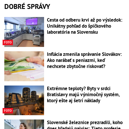
DOBRÉ SPRÁVY
Cesta od odberu krvi až po výsledok:
Unikátny pohľad do špičkového
laboratória na Slovensku
FOTO
Inflácia zmenila správanie Slovákov:
Ako narábať s peniazmi, keď
nechcete zbytočne riskovať?
Extrémne teploty? Byty v srdci
Bratislavy majú výnimočný systém,
ktorý ešte aj šetrí náklady
FOTO
Slovenské železnice prezradili, koho
dnes hľadajú najviac: Tieto profesie