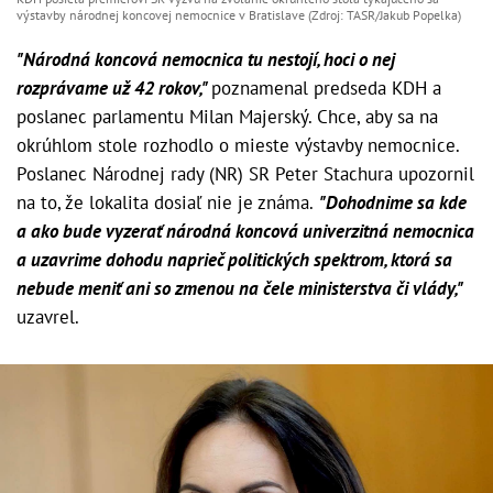
výstavby národnej koncovej nemocnice v Bratislave (Zdroj: TASR/Jakub Popelka)
"Národná koncová nemocnica tu nestojí, hoci o nej
rozprávame už 42 rokov,"
poznamenal predseda KDH a
poslanec parlamentu Milan Majerský. Chce, aby sa na
okrúhlom stole rozhodlo o mieste výstavby nemocnice.
Poslanec Národnej rady (NR) SR Peter Stachura upozornil
na to, že lokalita dosiaľ nie je známa.
"Dohodnime sa kde
a ako bude vyzerať národná koncová univerzitná nemocnica
a uzavrime dohodu naprieč politických spektrom, ktorá sa
nebude meniť ani so zmenou na čele ministerstva či vlády,"
uzavrel.