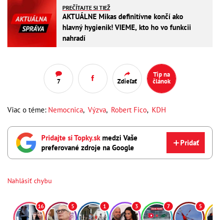
PREČÍTAJTE SI TIEŽ
AKTUÁLNE Mikas definitívne končí ako
hlavný hygienik! VIEME, kto ho vo funkcii
nahradí
Tip na
7
Zdieľať
článok
Viac o téme:
Nemocnica
,
Výzva
,
Robert Fico
,
KDH
Pridajte si Topky.sk
medzi Vaše
Pridať
preferované zdroje na Google
Nahlásiť chybu
16
5
1
3
7
5