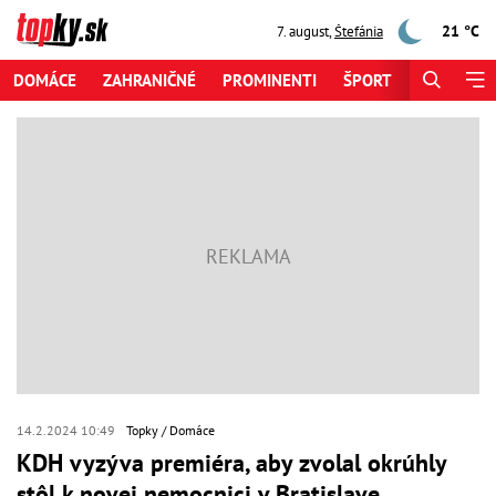
21 °C
7. august
,
Štefánia
DOMÁCE
ZAHRANIČNÉ
PROMINENTI
ŠPORT
ZAUJÍMAV
14.2.2024 10:49
Topky
Domáce
KDH vyzýva premiéra, aby zvolal okrúhly
stôl k novej nemocnici v Bratislave