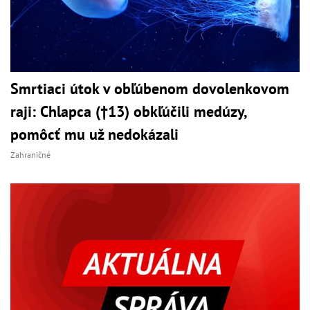
Smrtiaci útok v obľúbenom dovolenkovom
raji: Chlapca (†13) obkľúčili medúzy,
pomôcť mu už nedokázali
Zahraničné