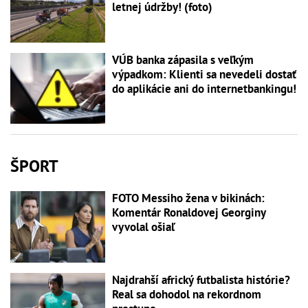
letnej údržby! (foto)
VÚB banka zápasila s veľkým
výpadkom: Klienti sa nevedeli dostať
do aplikácie ani do internetbankingu!
ŠPORT
FOTO Messiho žena v bikinách:
Komentár Ronaldovej Georginy
vyvolal ošiaľ
Najdrahší africký futbalista histórie?
Real sa dohodol na rekordnom