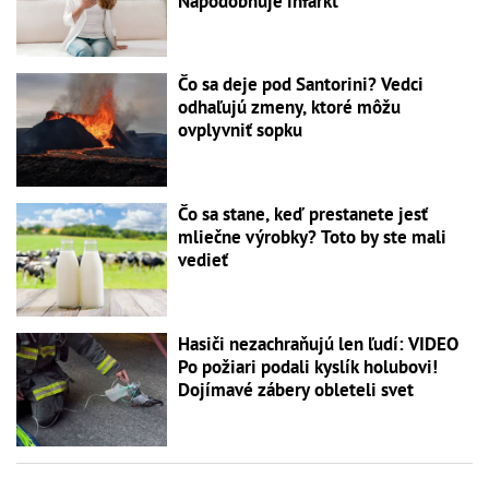
Napodobňuje infarkt
Čo sa deje pod Santorini? Vedci
odhaľujú zmeny, ktoré môžu
ovplyvniť sopku
Čo sa stane, keď prestanete jesť
mliečne výrobky? Toto by ste mali
vedieť
Hasiči nezachraňujú len ľudí: VIDEO
Po požiari podali kyslík holubovi!
Dojímavé zábery obleteli svet