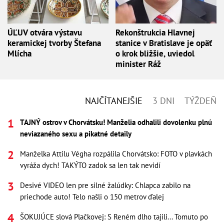
ÚĽUV otvára výstavu
Rekonštrukcia Hlavnej
keramickej tvorby Štefana
stanice v Bratislave je opäť
Mlícha
o krok bližšie, uviedol
minister Ráž
NAJČÍTANEJŠIE
3 DNI
TÝŽDEŇ
TAJNÝ ostrov v Chorvátsku! Manželia odhalili dovolenku plnú
neviazaného sexu a pikatné detaily
Manželka Attilu Végha rozpálila Chorvátsko: FOTO v plavkách
vyráža dych! TAKÝTO zadok sa len tak nevidí
Desivé VIDEO len pre silné žalúdky: Chlapca zabilo na
priechode auto! Telo našli o 150 metrov ďalej
ŠOKUJÚCE slová Plačkovej: S Reném dlho tajili... Tomuto po