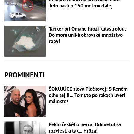
Telo našli o 150 metrov ďalej
Tanker pri Ománe hrozí katastrofou:
Do mora uniká obrovské množstvo
ropy!
PROMINENTI
ŠOKUJÚCE slová Plačkovej: S Reném
dlho tajili... Tomuto po rokoch uverí
málokto!
Peklo českého herca: Odmietol sa
rozviesť, a tak... Hrôza!