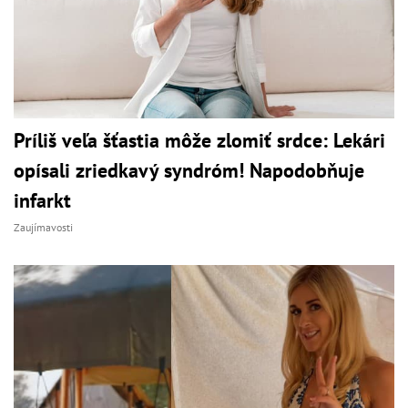
Príliš veľa šťastia môže zlomiť srdce: Lekári
opísali zriedkavý syndróm! Napodobňuje
infarkt
Zaujímavosti