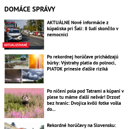
DOMÁCE SPRÁVY
AKTUÁLNE Nové informácie z
kúpaliska pri Šali: 8 ľudí skončilo v
nemocnici
AKTUALIZOVANÉ
Po rekordnej horúčave prichádzajú
búrky: Výstrahy platia do polnoci,
PIATOK prinesie ďalšie riziká
Po ničení pola pod Tatrami a kúpaní v
plese tu máme ďalší nešvár! Drzosť
bez hraníc: Dvojica kvôli fotke vošla
do...
Rekordné horúčavy na Slovensku: