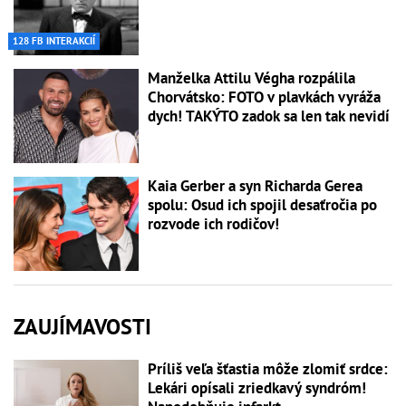
128 FB INTERAKCIÍ
Manželka Attilu Végha rozpálila
Chorvátsko: FOTO v plavkách vyráža
dych! TAKÝTO zadok sa len tak nevidí
Kaia Gerber a syn Richarda Gerea
spolu: Osud ich spojil desaťročia po
rozvode ich rodičov!
ZAUJÍMAVOSTI
Príliš veľa šťastia môže zlomiť srdce:
Lekári opísali zriedkavý syndróm!