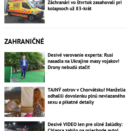
Záchranári vo štvrtok zasahovali pri
kolapsoch už 83-krát
ZAHRANIČNÉ
Desivé varovanie experta: Rusi
nasadia na Ukrajine masy vojakov!
Drony nebudú stačiť
TAJNÝ ostrov v Chorvátsku! Manželia
odhalili dovolenku plnú neviazaného
sexu a pikatné detaily
Desivé VIDEO len pre silné žalúdky:
Chlapca zabilo na priechode auto!