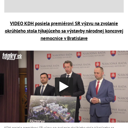
VIDEO KDH posiela premiérovi SR výzvu na zvolanie
okrúhleho stola týkajúceho sa výstavby národnej koncovej
nemocnice v Bratislave
KDH posiela premiérovi SR výzvu na zvolanie okrúhleho stola týkajúceho sa