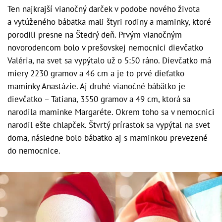
Ten najkrajší vianočný darček v podobe nového života
a vytúženého bábätka mali štyri rodiny a maminky, ktoré
porodili presne na Štedrý deň. Prvým vianočným
novorodencom bolo v prešovskej nemocnici dievčatko
Valéria, na svet sa vypýtalo už o 5:50 ráno. Dievčatko má
miery 2230 gramov a 46 cm a je to prvé dieťatko
maminky Anastázie. Aj druhé vianočné bábätko je
dievčatko – Tatiana, 3550 gramov a 49 cm, ktorá sa
narodila maminke Margaréte. Okrem toho sa v nemocnici
narodil ešte chlapček. Štvrtý prírastok sa vypýtal na svet
doma, následne bolo bábätko aj s maminkou prevezené
do nemocnice.