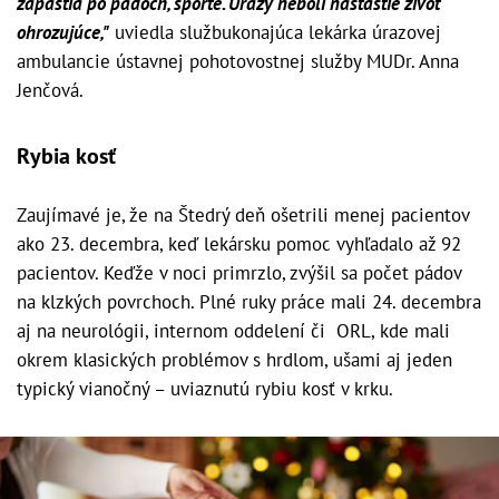
zápästia po pádoch, športe. Úrazy neboli našťastie život
ohrozujúce,"
uviedla službukonajúca lekárka úrazovej
ambulancie ústavnej pohotovostnej služby MUDr. Anna
Jenčová.
Rybia kosť
Zaujímavé je, že na Štedrý deň ošetrili menej pacientov
ako 23. decembra, keď lekársku pomoc vyhľadalo až 92
pacientov. Keďže v noci primrzlo, zvýšil sa počet pádov
na klzkých povrchoch. Plné ruky práce mali 24. decembra
aj na neurológii, internom oddelení či ORL, kde mali
okrem klasických problémov s hrdlom, ušami aj jeden
typický vianočný – uviaznutú rybiu kosť v krku.