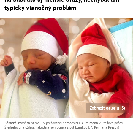
typický vianočný problém
Zobraziť galériu
(3)
Bábätká, ktoré sa narodili v prešovskej nemocnici J. A. Reimana v Prešove počas
Štedrého dňa (Zdroj: Fakultná nemocnica s poliklinikou J. A. Reimana Prešov)