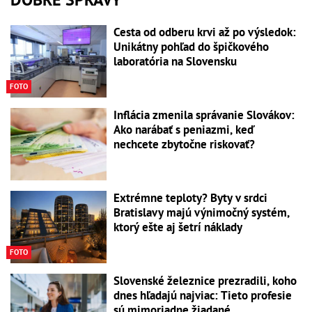
Cesta od odberu krvi až po výsledok:
Unikátny pohľad do špičkového
laboratória na Slovensku
FOTO
Inflácia zmenila správanie Slovákov:
Ako narábať s peniazmi, keď
nechcete zbytočne riskovať?
Extrémne teploty? Byty v srdci
Bratislavy majú výnimočný systém,
ktorý ešte aj šetrí náklady
FOTO
Slovenské železnice prezradili, koho
dnes hľadajú najviac: Tieto profesie
sú mimoriadne žiadané