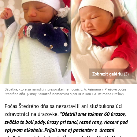
Zobraziť galériu
(3)
Bábätká, ktoré sa narodili v prešovskej nemocnici J. A. Reimana v Prešove počas
Štedrého dňa (Zdroj: Fakultná nemocnica s poliklinikou J. A. Reimana Prešov)
Počas Štedrého dňa sa nezastavili ani službukonajúci
zdravotníci na úrazovke.
"Ošetrili sme takmer 60 úrazov,
zväčša to boli pády, úrazy pri tanci, rezné rany, viaceré pod
vplyvom alkoholu. Prijali sme aj pacientov s úrazmi