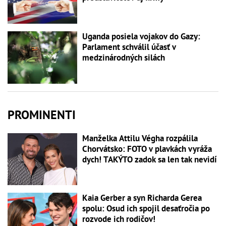
Uganda posiela vojakov do Gazy:
Parlament schválil účasť v
medzinárodných silách
PROMINENTI
Manželka Attilu Végha rozpálila
Chorvátsko: FOTO v plavkách vyráža
dych! TAKÝTO zadok sa len tak nevidí
Kaia Gerber a syn Richarda Gerea
spolu: Osud ich spojil desaťročia po
rozvode ich rodičov!