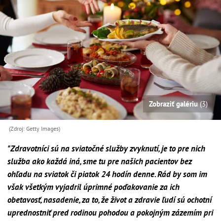
Zobraziť galériu
(3)
(Zdroj: Getty Images)
"Zdravotníci sú na sviatočné služby zvyknutí, je to pre nich
služba ako každá iná, sme tu pre našich pacientov bez
ohľadu na sviatok či piatok 24 hodín denne. Rád by som im
však všetkým vyjadril úprimné poďakovanie za ich
obetavosť, nasadenie, za to, že život a zdravie ľudí sú ochotní
uprednostniť pred rodinou pohodou a pokojným zázemím pri