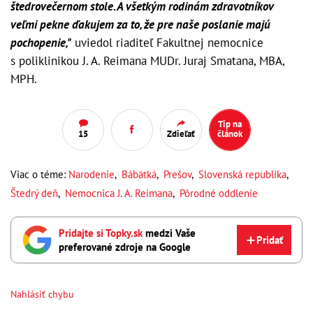
štedrovečernom stole. A všetkým rodinám zdravotníkov
veľmi pekne ďakujem za to, že pre naše poslanie majú
pochopenie,"
uviedol riaditeľ Fakultnej nemocnice
s poliklinikou J. A. Reimana MUDr. Juraj Smatana, MBA,
MPH.
Tip na
15
Zdieľať
článok
Viac o téme:
Narodenie
,
Bábätká
,
Prešov
,
Slovenská republika
,
Štedrý deň
,
Nemocnica J. A. Reimana
,
Pôrodné oddlenie
Pridajte si Topky.sk
medzi Vaše
Pridať
preferované zdroje na Google
Nahlásiť chybu