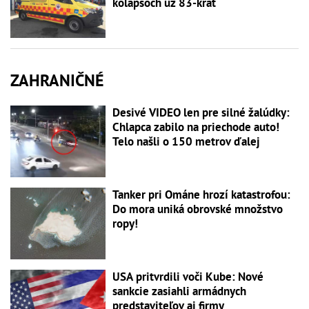
kolapsoch už 83-krát
ZAHRANIČNÉ
Desivé VIDEO len pre silné žalúdky:
Chlapca zabilo na priechode auto!
Telo našli o 150 metrov ďalej
Tanker pri Ománe hrozí katastrofou:
Do mora uniká obrovské množstvo
ropy!
USA pritvrdili voči Kube: Nové
sankcie zasiahli armádnych
predstaviteľov aj firmy