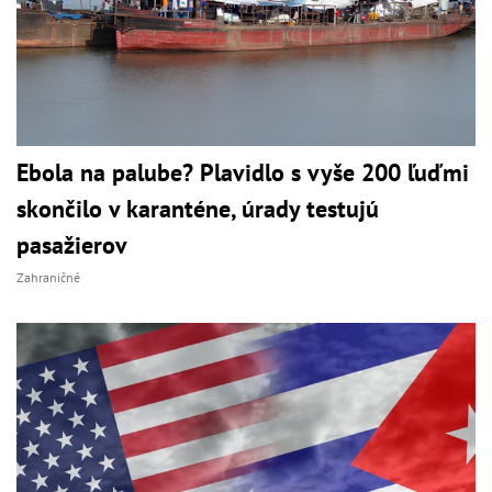
Ebola na palube? Plavidlo s vyše 200 ľuďmi
skončilo v karanténe, úrady testujú
pasažierov
Zahraničné