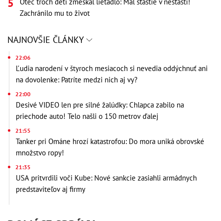
Otec troch detí zmeškal lietadlo: Mal šťastie v nešťastí!
Zachránilo mu to život
NAJNOVŠIE ČLÁNKY
22:06
Ľudia narodení v štyroch mesiacoch si nevedia oddýchnuť ani
na dovolenke: Patríte medzi nich aj vy?
22:00
Desivé VIDEO len pre silné žalúdky: Chlapca zabilo na
priechode auto! Telo našli o 150 metrov ďalej
21:55
Tanker pri Ománe hrozí katastrofou: Do mora uniká obrovské
množstvo ropy!
21:35
USA pritvrdili voči Kube: Nové sankcie zasiahli armádnych
predstaviteľov aj firmy