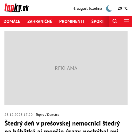
29 °C
6. august
,
Jozefína
DOMÁCE
ZAHRANIČNÉ
PROMINENTI
ŠPORT
ZAUJÍMAV
25.12.2023 17:20
Topky
Domáce
Štedrý deň v prešovskej nemocnici štedrý
na bábätká aj menšie úrazy, nechýbal ani