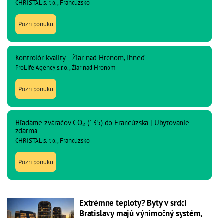
CHRISTAL s. r. o., Francúzsko
Pozri ponuku
Kontrolór kvality - Žiar nad Hronom, Ihneď
ProLife Agency s.r.o., Žiar nad Hronom
Pozri ponuku
Hľadáme zváračov CO₂ (135) do Francúzska | Ubytovanie
zdarma
CHRISTAL s. r. o., Francúzsko
Pozri ponuku
Extrémne teploty? Byty v srdci
Bratislavy majú výnimočný systém,