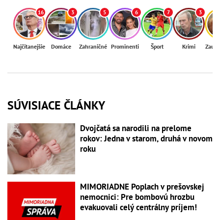
16
3
5
6
7
3
Najčítanejšie
Domáce
Zahraničné
Prominenti
Šport
Krimi
Zaují
SÚVISIACE ČLÁNKY
Dvojčatá sa narodili na prelome
rokov: Jedna v starom, druhá v novom
roku
MIMORIADNE Poplach v prešovskej
nemocnici: Pre bombovú hrozbu
evakuovali celý centrálny príjem!