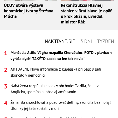
ÚĽUV otvára výstavu
Rekonštrukcia Hlavnej
keramickej tvorby Štefana
stanice v Bratislave je opäť
Mlícha
o krok bližšie, uviedol
minister Ráž
NAJČÍTANEJŠIE
3 DNI
TÝŽDEŇ
Manželka Attilu Végha rozpálila Chorvátsko: FOTO v plavkách
vyráža dych! TAKÝTO zadok sa len tak nevidí
AKTUÁLNE Nové informácie z kúpaliska pri Šali: 8 ľudí
skončilo v nemocnici
Nahá žena rozpútala chaos v obchode: Tvrdila, že je v
Anglicku, spomínala Jobsa aj amfetamín
Žena išla šnorchlovať a pozorovať delfíny, skončila bez nohy!
Úlomky jej tela zostali v mori