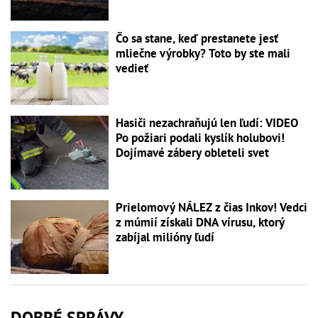
Čo sa stane, keď prestanete jesť
mliečne výrobky? Toto by ste mali
vedieť
Hasiči nezachraňujú len ľudí: VIDEO
Po požiari podali kyslík holubovi!
Dojímavé zábery obleteli svet
Prielomový NÁLEZ z čias Inkov! Vedci
z múmií získali DNA vírusu, ktorý
zabíjal milióny ľudí
DOBRÉ SPRÁVY