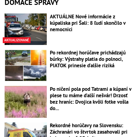
DOMÁCE SPRÁVY
AKTUÁLNE Nové informácie z
kúpaliska pri Šali: 8 ľudí skončilo v
nemocnici
AKTUALIZOVANÉ
Po rekordnej horúčave prichádzajú
búrky: Výstrahy platia do polnoci,
PIATOK prinesie ďalšie riziká
Po ničení pola pod Tatrami a kúpaní v
plese tu máme ďalší nešvár! Drzosť
bez hraníc: Dvojica kvôli fotke vošla
do...
Rekordné horúčavy na Slovensku:
Záchranári vo štvrtok zasahovali pri