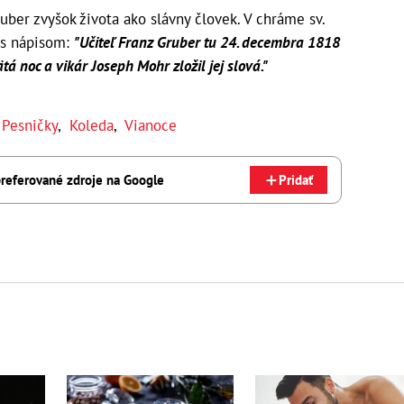
uber zvyšok života ako slávny človek. V chráme sv.
 s nápisom:
"Učiteľ Franz Gruber tu 24. decembra 1818
tá noc a vikár Joseph Mohr zložil jej slová."
,
Pesničky
,
Koleda
,
Vianoce
referované zdroje na Google
Pridať