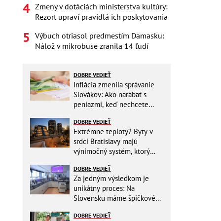
Zmeny v dotáciách ministerstva kultúry:
Rezort upraví pravidlá ich poskytovania
Výbuch otriasol predmestím Damasku:
Nálož v mikrobuse zranila 14 ľudí
DOBRE VEDIEŤ
Inflácia zmenila správanie
Slovákov: Ako narábať s
peniazmi, keď nechcete
zbytočne riskovať?
DOBRE VEDIEŤ
Extrémne teploty? Byty v
srdci Bratislavy majú
výnimočný systém, ktorý
ešte aj šetrí náklady
DOBRE VEDIEŤ
Za jedným výsledkom je
unikátny proces: Na
Slovensku máme špičkové
pracovisko
DOBRE VEDIEŤ