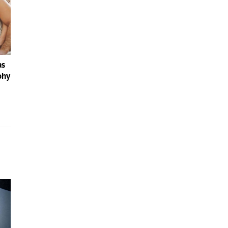
as
ohy