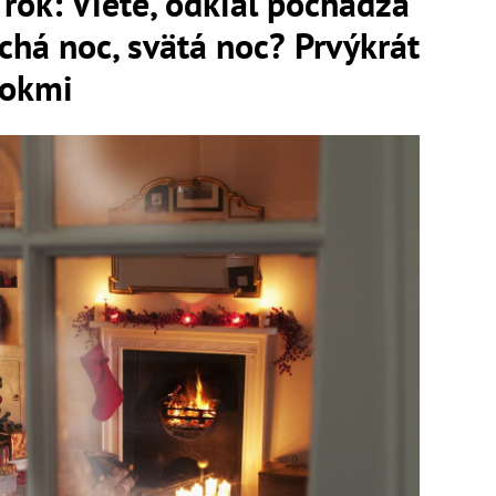
rok: Viete, odkiaľ pochádza
chá noc, svätá noc? Prvýkrát
rokmi