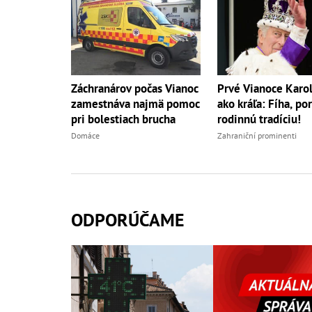
Záchranárov počas Vianoc
Prvé Vianoce Karola
zamestnáva najmä pomoc
ako kráľa: Fíha, po
pri bolestiach brucha
rodinnú tradíciu!
Domáce
Zahraniční prominenti
ODPORÚČAME