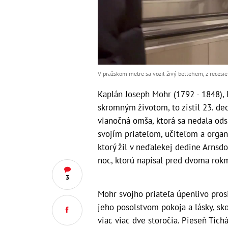
V pražskom metre sa vozil živý betlehem, z recesie
Kaplán Joseph Mohr (1792 - 1848), 
skromným životom, to zistil 23. d
vianočná omša, ktorá sa nedala ods
svojím priateľom, učiteľom a org
ktorý žil v neďalekej dedine Arnsdo
noc, ktorú napísal pred dvoma rokm
3
Mohr svojho priateľa úpenlivo prosi
jeho posolstvom pokoja a lásky, sk
viac viac dve storočia. Pieseň Tich