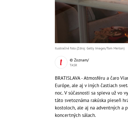
Ilustračné foto (Zdroj: Getty Images/Tom Merton)
© Zoznam/
TASR
BRATISLAVA - Atmosféru a čaro Via
Európe, ale aj v iných častiach sve
noc. V súčasnosti sa spieva už vo v
táto svetoznáma rakúska pieseň hrá
kostoloch, ale aj na adventných a 
koncertných sálach.