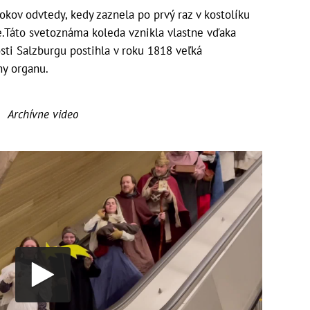
rokov odvtedy, kedy zaznela po prvý raz v kostolíku
e.Táto svetoznáma koleda vznikla vlastne vďaka
osti Salzburgu postihla v roku 1818 veľká
hy organu.
Archívne video