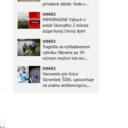
prívalové dažde: Voda v
mestách sa valí ulicami!
DOMÁCE
MIMORIADNE Výbuch v
areáli Slovnaftu: Z miesta
stúpa hustý čierny dym!
DOMÁCE
Tragédia na vyhľadávanom
rybníku: Pátranie po 39-
ročnom mužovi má ten
najsmutnejší koniec
DOMÁCE
Varovanie pre tisíce
Sloveniek: ŠÚKL upozorňuje
na známu antikoncepciu,
môže zvyšovať riziko nádoru