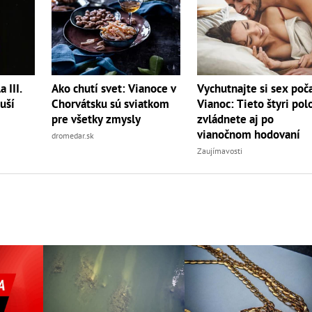
Ako chutí svet: Vianoce v
 III.
Vychutnajte si sex poč
Chorvátsku sú sviatkom
ruší
Vianoc: Tieto štyri pol
pre všetky zmysly
zvládnete aj po
vianočnom hodovaní
dromedar.sk
Zaujímavosti