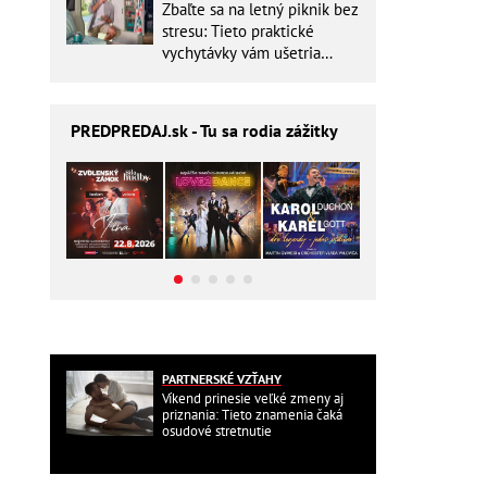
Zbaľte sa na letný piknik bez
stresu: Tieto praktické
vychytávky vám ušetria
miesto v batohu!
PREDPREDAJ
.sk - Tu sa rodia zážitky
PARTNERSKÉ VZŤAHY
Víkend prinesie veľké zmeny aj
priznania: Tieto znamenia čaká
osudové stretnutie