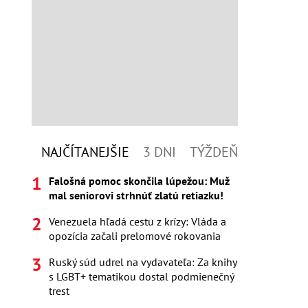
NAJČÍTANEJŠIE
3 DNI
TÝŽDEŇ
Falošná pomoc skončila lúpežou: Muž
mal seniorovi strhnúť zlatú retiazku!
Venezuela hľadá cestu z krízy: Vláda a
opozícia začali prelomové rokovania
Ruský súd udrel na vydavateľa: Za knihy
s LGBT+ tematikou dostal podmienečný
trest