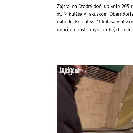
Zajtra, na Štedrý deň, uplynie 205 
sv. Mikuláša v rakúskom Oberndorf
náhode. Kostol sv. Mikuláša v blízk
nepríjemnosť - myši prehrýzli mec