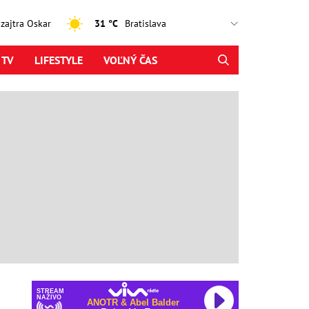
, zajtra Oskar
31 °C
 TV
LIFESTYLE
VOĽNÝ ČAS
STREAM
NAŽIVO
ANOTR & Abel Balder