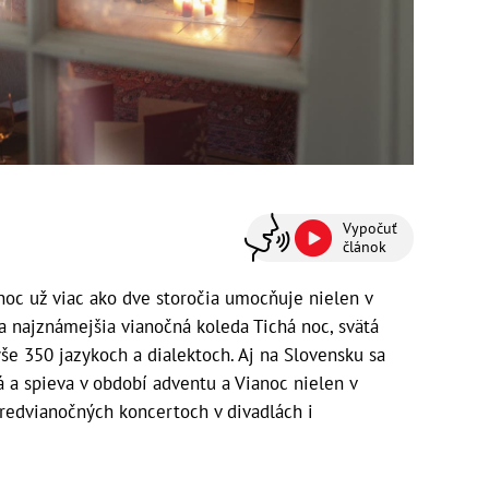
Vypočuť
článok
noc už viac ako dve storočia umocňuje nielen v
ta najznámejšia vianočná koleda Tichá noc, svätá
yše 350 jazykoch a dialektoch. Aj na Slovensku sa
 a spieva v období adventu a Vianoc nielen v
predvianočných koncertoch v divadlách i