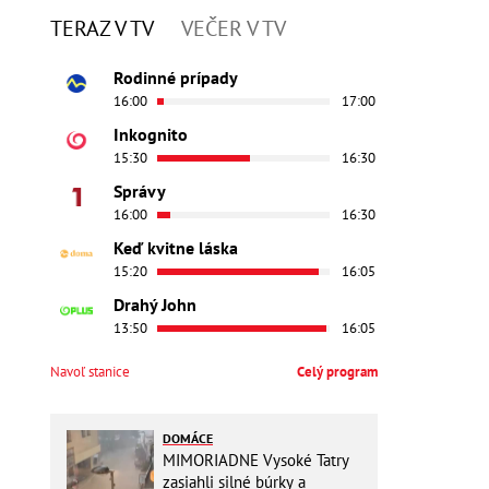
TERAZ V TV
VEČER V TV
Rodinné prípady
16:00
17:00
Inkognito
15:30
16:30
Správy
16:00
16:30
Keď kvitne láska
15:20
16:05
Drahý John
13:50
16:05
Navoľ stanice
Celý program
DOMÁCE
MIMORIADNE Vysoké Tatry
zasiahli silné búrky a