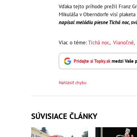
Vďaka tejto príhode prežil Franz Gr
Mikuláša v Oberndorfe visí plaketa
napísal melódiu piesne Tichá noc, svä
Viac o téme:
Tichá noc
,
Vianočné
Pridajte si Topky.sk
medzi Vaše p
Nahlásiť chybu
SÚVISIACE ČLÁNKY