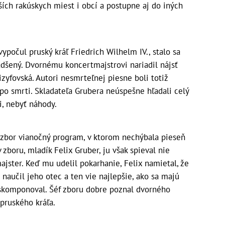
ších rakúskych miest i obcí a postupne aj do iných
vypočul pruský kráľ Friedrich Wilhelm IV., stalo sa
adšený. Dvornému koncertmajstrovi nariadil nájsť
izyfovská. Autori nesmrteľnej piesne boli totiž
 po smrti. Skladateľa Grubera neúspešne hľadali celý
i, nebyť náhody.
ý zbor vianočný program, v ktorom nechýbala pieseň
 zboru, mladík Felix Gruber, ju však spieval nie
ajster. Keď mu udelil pokarhanie, Felix namietal, že
 naučil jeho otec a ten vie najlepšie, ako sa majú
 skomponoval. Šéf zboru dobre poznal dvorného
 pruského kráľa.