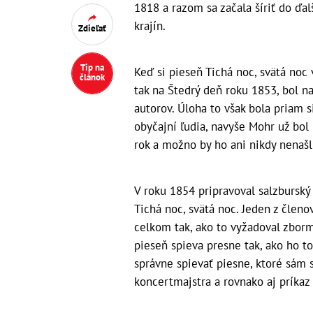
1818 a razom sa začala šíriť do ďal
krajín.
Zdieľať
Tip na
Keď si pieseň Tichá noc, svätá noc 
článok
tak na Štedrý deň roku 1853, bol n
autorov. Úloha to však bola priam s
obyčajní ľudia, navyše Mohr už bol
rok a možno by ho ani nikdy nenašl
V roku 1854 pripravoval salzbursk
Tichá noc, svätá noc. Jeden z členov
celkom tak, ako to vyžadoval zborm
pieseň spieva presne tak, ako ho to
správne spievať piesne, ktoré sám
koncertmajstra a rovnako aj príkaz