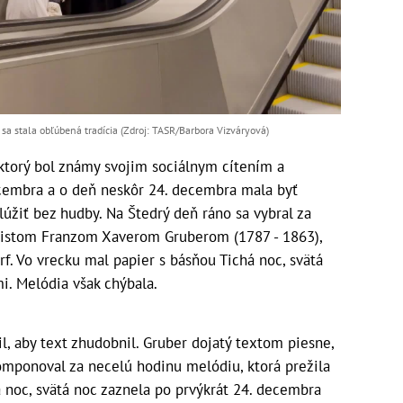
 sa stala obľúbená tradícia (Zdroj: TASR/Barbora Vizváryová)
ktorý bol známy svojim sociálnym cítením a
ecembra a o deň neskôr 24. decembra mala byť
lúžiť bez hudby. Na Štedrý deň ráno sa vybral za
anistom Franzom Xaverom Gruberom (1787 - 1863),
rf. Vo vrecku mal papier s básňou Tichá noc, svätá
i. Melódia však chýbala.
l, aby text zhudobnil. Gruber dojatý textom piesne,
omponoval za necelú hodinu melódiu, ktorá prežila
á noc, svätá noc zaznela po prvýkrát 24. decembra