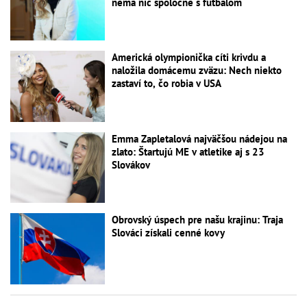
nemá nič spoločné s futbalom
Americká olympionička cíti krivdu a
naložila domácemu zväzu: Nech niekto
zastaví to, čo robia v USA
Emma Zapletalová najväčšou nádejou na
zlato: Štartujú ME v atletike aj s 23
Slovákov
Obrovský úspech pre našu krajinu: Traja
Slováci získali cenné kovy