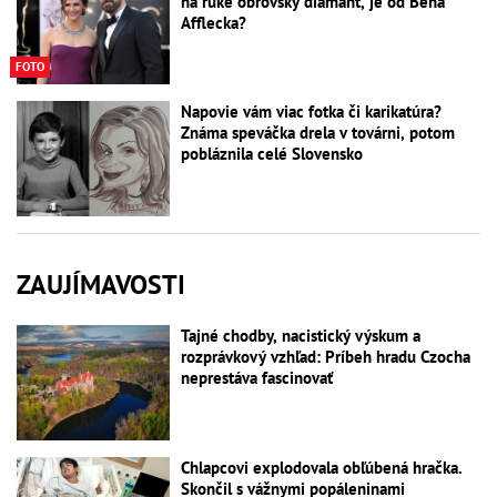
na ruke obrovský diamant, je od Bena
Afflecka?
FOTO
Napovie vám viac fotka či karikatúra?
Známa speváčka drela v továrni, potom
pobláznila celé Slovensko
ZAUJÍMAVOSTI
Tajné chodby, nacistický výskum a
rozprávkový vzhľad: Príbeh hradu Czocha
neprestáva fascinovať
Chlapcovi explodovala obľúbená hračka.
Skončil s vážnymi popáleninami