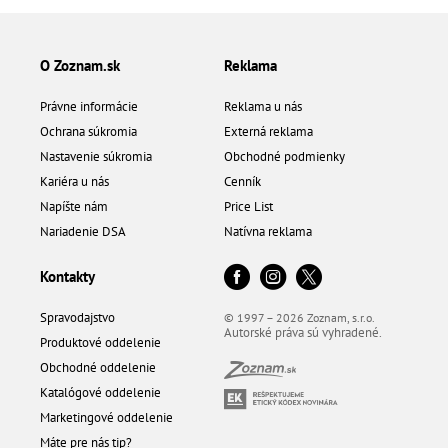
O Zoznam.sk
Reklama
Právne informácie
Reklama u nás
Ochrana súkromia
Externá reklama
Nastavenie súkromia
Obchodné podmienky
Kariéra u nás
Cenník
Napíšte nám
Price List
Nariadenie DSA
Natívna reklama
Kontakty
Spravodajstvo
© 1997 – 2026 Zoznam, s.r.o.
Autorské práva sú vyhradené.
Produktové oddelenie
Obchodné oddelenie
Katalógové oddelenie
Marketingové oddelenie
Máte pre nás tip?