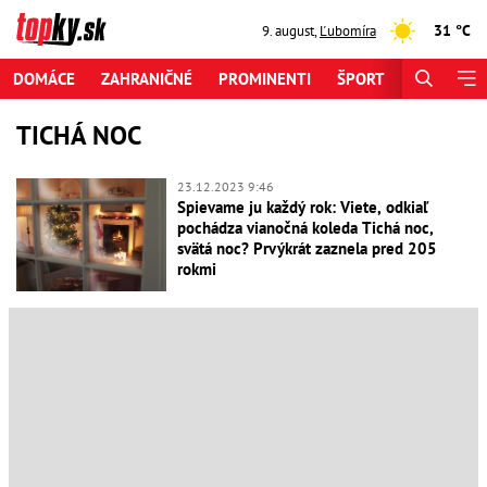
31 °C
9. august
,
Ľubomíra
DOMÁCE
ZAHRANIČNÉ
PROMINENTI
ŠPORT
ZAUJÍMAV
TICHÁ NOC
23.12.2023 9:46
Spievame ju každý rok: Viete, odkiaľ
pochádza vianočná koleda Tichá noc,
svätá noc? Prvýkrát zaznela pred 205
rokmi