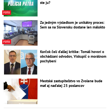
ste ju?
FOTO
Za jedným výsledkom je unikátny proces:
Sem sa na Slovensku dostane len málokto
FOTO
Korčok čelí ďalšej kritike: Tomáš hovorí o
obchádzaní odvodov, Viskupič o morálnom
pochybení
Mestské zastupiteľstvo vo Zvolene bude
mať aj naďalej 25 poslancov