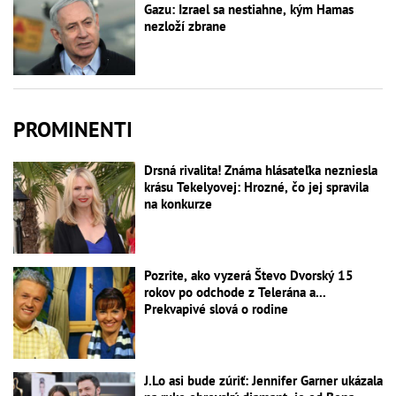
Gazu: Izrael sa nestiahne, kým Hamas
nezloží zbrane
PROMINENTI
Drsná rivalita! Známa hlásateľka nezniesla
krásu Tekelyovej: Hrozné, čo jej spravila
na konkurze
Pozrite, ako vyzerá Števo Dvorský 15
rokov po odchode z Telerána a...
Prekvapivé slová o rodine
J.Lo asi bude zúriť: Jennifer Garner ukázala