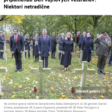
Niektorí netradične
Zobraziť galériu
(3)
Na snímke sprava náčelník Generálneho štábu Ozbrojených síl SR generál Daniel
Zmeko, prezidentka SR Zuzana Čaputová, predseda NR SR Peter Pellegrini a
minister obrany SR Robert Kaliňák (Zdroj: TASR/Martin Baumann)