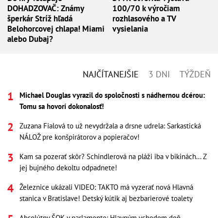
DOHADZOVAČ: Známy
100/70 k výročiam
šperkár Stríž hľadá
rozhlasového a TV
Belohorcovej chlapa! Miami
vysielania
alebo Dubaj?
NAJČÍTANEJŠIE
3 DNI
TÝŽDEŇ
Michael Douglas vyrazil do spoločnosti s nádhernou dcérou:
Tomu sa hovorí dokonalosť!
Zuzana Fialová to už nevydržala a drsne udrela: Sarkastická
NÁLOŽ pre konšpirátorov a popieračov!
Kam sa pozerať skôr? Schindlerová na pláži iba v bikinách... Z
jej bujného dekoltu odpadnete!
Železnice ukázali VIDEO: TAKTO má vyzerať nová Hlavná
stanica v Bratislave! Detský kútik aj bezbarierové toalety
Absolútny ŠOK v parlamente: Hlavným vchodom doň