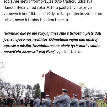
sociálnej sieti informoval, že túto tradíciu udržiava
Banská Bystrica od roku 2013 a padlých vojakov vo
vojnových konfliktoch si vždy uctia spomienkovým aktom
pri vojnových hroboch v rámci mesta.
"Rovnako ako po iné roky, aj dnes sme v tichosti a piete dali
jasne najavo náš nesúhlas. Odmietame vojnu ako nástroj
agresie a násilia. Nezabúdame na obete tých, ktorí v snahe
poraziť zlo, obetovali svoj život,"
vyhlásil Nosko.