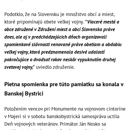
Podotklo, že na Slovensku je množstvo obcí a miest,
ktoré pripomínajú obete veľkej vojny.
"Viaceré mestá a
obce združené v Združení miest a obcí Slovenska práve
dnes, ale aj v predchádzajúcich dňoch organizovali
spomienkové slávnosti venované práve obetiam a obdobiu
veľkej vojny, ktorá predznamenala desivé udalostí
pokračujúce o dvadsať rokov neskôr vypuknutím druhej
svetovej vojny,"
uviedlo združenie.
Pietna spomienka pre túto pamiatku sa konala v
Banskej Bystrici
Položením vencov pri Monumente na vojnovom cintoríne
v Majeri si v sobotu banskobystrická samospráva uctila
Deň vojnových veteránov. Primátor Ján Nosko sa