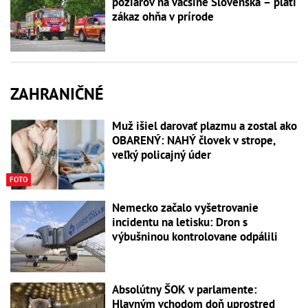
požiarov na väčšine Slovenska – platí
zákaz ohňa v prírode
ZAHRANIČNÉ
Muž išiel darovať plazmu a zostal ako
OBARENÝ: NAHÝ človek v strope,
veľký policajný úder
FOTO
Nemecko začalo vyšetrovanie
incidentu na letisku: Dron s
výbušninou kontrolovane odpálili
Absolútny ŠOK v parlamente:
Hlavným vchodom doň uprostred