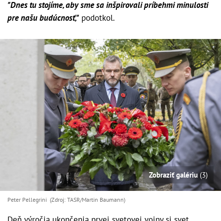
"Dnes tu stojíme, aby sme sa inšpirovali príbehmi minulosti
pre našu budúcnosť,"
podotkol.
Zobraziť galériu
(3)
Peter Pellegrini (Zdroj: TASR/Martin Baumann)
Deň výročia ukončenia prvej svetovej vojny si svet