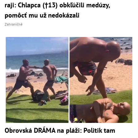
raji: Chlapca (†13) obkľúčili medúzy,
pomôcť mu už nedokázali
Zahraničné
Obrovská DRÁMA na pláži: Politik tam