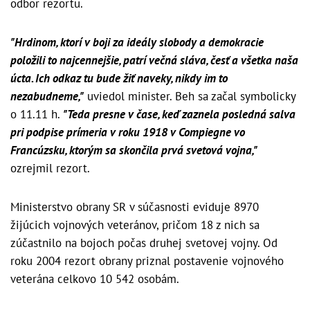
odbor rezortu.
"Hrdinom, ktorí v boji za ideály slobody a demokracie
položili to najcennejšie, patrí večná sláva, česť a všetka naša
úcta. Ich odkaz tu bude žiť naveky, nikdy im to
nezabudneme,"
uviedol minister. Beh sa začal symbolicky
o 11.11 h.
"Teda presne v čase, keď zaznela posledná salva
pri podpise prímeria v roku 1918 v Compiegne vo
Francúzsku, ktorým sa skončila prvá svetová vojna,"
ozrejmil rezort.
Ministerstvo obrany SR v súčasnosti eviduje 8970
žijúcich vojnových veteránov, pričom 18 z nich sa
zúčastnilo na bojoch počas druhej svetovej vojny. Od
roku 2004 rezort obrany priznal postavenie vojnového
veterána celkovo 10 542 osobám.