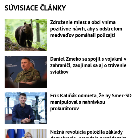
SÚVISIACE ČLÁNKY
Združenie miest a obcí vníma
pozitívne návrh, aby s odstrelom
medveďov pomáhali policajti
Daniel Zmeko sa spojil s vojakmi v
zahraničí, zaujímal sa aj o trávenie
sviatkov
Erik Kaliňák odmieta, že by Smer-SD
manipuloval s nahrávkou
prokurátorov
Nežná revolúcia položila základy