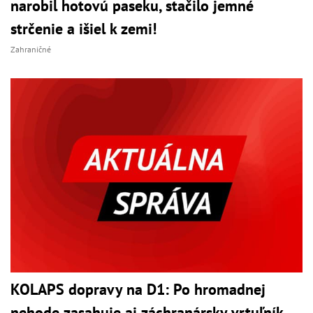
narobil hotovú paseku, stačilo jemné
strčenie a išiel k zemi!
Zahraničné
KOLAPS dopravy na D1: Po hromadnej
nehode zasahuje aj záchranársky vrtuľník,