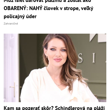
Muž išiel darovať plazmu a zostal ako
OBARENÝ: NAHÝ človek v strope, veľký
policajný úder
Zahraničné
Kam sa pozerať skôr? Schindlerová na pláži