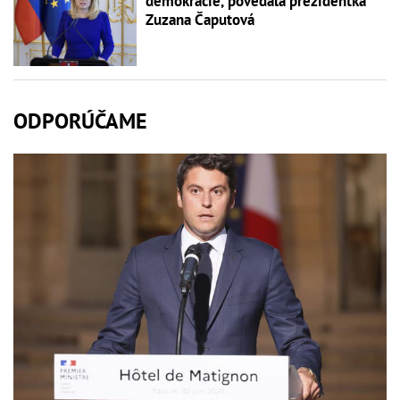
demokracie, povedala prezidentka
Zuzana Čaputová
ODPORÚČAME