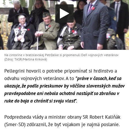
Na cintoríne v bratislavskej Petržalke si pripomenuli Deň vojnových veteránov
(Zdroj: TASR/Martina Kriková)
Pellegrini hovoril o potrebe pripomínať si hrdinstvo a
odvahu vojnových veteránov. A to
"práve v časoch, keď sa
ukazuje, že podľa prieskumov by väčšina slovenských mužov
pravdepodobne ani nebola ochotná nastúpiť so zbraňou v
ruke do boja a chrániť si svoju vlasť".
Podpredseda vlády a minister obrany SR Robert Kaliňák
(Smer-SD) zdôraznil, že byť vojakom je najmä poslanie.