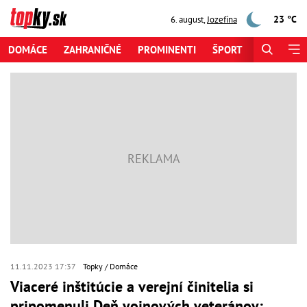
23 °C
6. august
,
Jozefína
DOMÁCE
ZAHRANIČNÉ
PROMINENTI
ŠPORT
ZAUJÍMAV
11.11.2023 17:37
Topky
Domáce
Viaceré inštitúcie a verejní činitelia si
pripomenuli Deň vojnových veteránov: