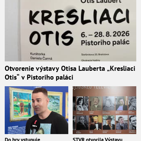
Otvorenie výstavy Otisa Lauberta „Kresliaci
Otis“ v Pistoriho paláci
Do hry vstupuje
STVR otvorila Výstavu