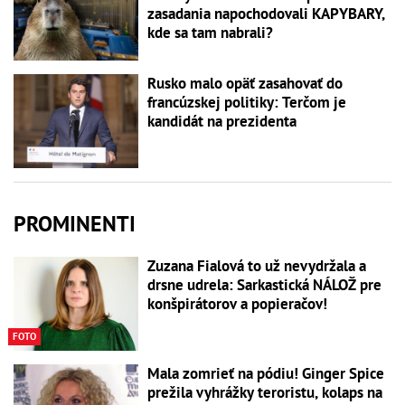
zasadania napochodovali KAPYBARY,
kde sa tam nabrali?
Rusko malo opäť zasahovať do
francúzskej politiky: Terčom je
kandidát na prezidenta
PROMINENTI
Zuzana Fialová to už nevydržala a
drsne udrela: Sarkastická NÁLOŽ pre
konšpirátorov a popieračov!
FOTO
Mala zomrieť na pódiu! Ginger Spice
prežila vyhrážky teroristu, kolaps na