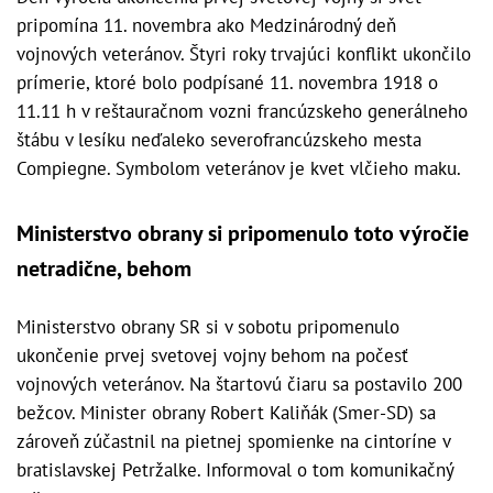
pripomína 11. novembra ako Medzinárodný deň
vojnových veteránov. Štyri roky trvajúci konflikt ukončilo
prímerie, ktoré bolo podpísané 11. novembra 1918 o
11.11 h v reštauračnom vozni francúzskeho generálneho
štábu v lesíku neďaleko severofrancúzskeho mesta
Compiegne. Symbolom veteránov je kvet vlčieho maku.
Ministerstvo obrany si pripomenulo toto výročie
netradične, behom
Ministerstvo obrany SR si v sobotu pripomenulo
ukončenie prvej svetovej vojny behom na počesť
vojnových veteránov. Na štartovú čiaru sa postavilo 200
bežcov. Minister obrany Robert Kaliňák (Smer-SD) sa
zároveň zúčastnil na pietnej spomienke na cintoríne v
bratislavskej Petržalke. Informoval o tom komunikačný