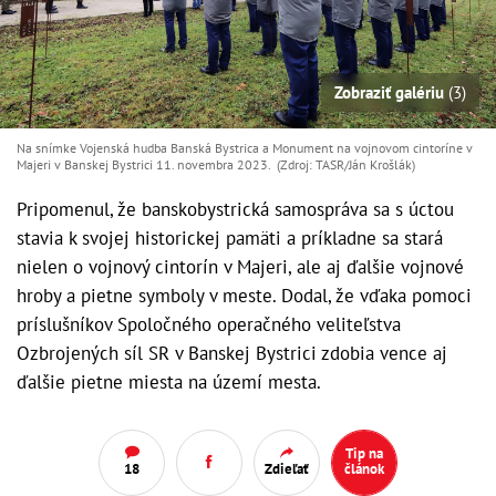
Zobraziť galériu
(3)
Na snímke Vojenská hudba Banská Bystrica a Monument na vojnovom cintoríne v
Majeri v Banskej Bystrici 11. novembra 2023. (Zdroj: TASR/Ján Krošlák)
Pripomenul, že banskobystrická samospráva sa s úctou
stavia k svojej historickej pamäti a príkladne sa stará
nielen o vojnový cintorín v Majeri, ale aj ďalšie vojnové
hroby a pietne symboly v meste. Dodal, že vďaka pomoci
príslušníkov Spoločného operačného veliteľstva
Ozbrojených síl SR v Banskej Bystrici zdobia vence aj
ďalšie pietne miesta na území mesta.
Tip na
18
Zdieľať
článok