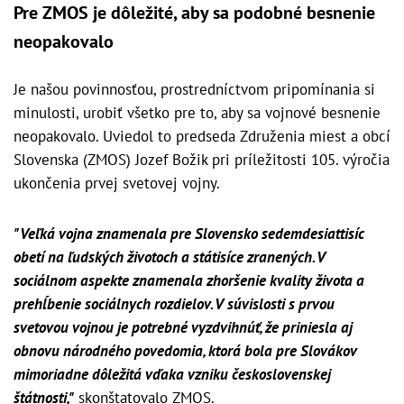
Pre ZMOS je dôležité, aby sa podobné besnenie
neopakovalo
Je našou povinnosťou, prostredníctvom pripomínania si
minulosti, urobiť všetko pre to, aby sa vojnové besnenie
neopakovalo. Uviedol to predseda Združenia miest a obcí
Slovenska (ZMOS) Jozef Božik pri príležitosti 105. výročia
ukončenia prvej svetovej vojny.
"Veľká vojna znamenala pre Slovensko sedemdesiattisíc
obetí na ľudských životoch a státisíce zranených. V
sociálnom aspekte znamenala zhoršenie kvality života a
prehĺbenie sociálnych rozdielov. V súvislosti s prvou
svetovou vojnou je potrebné vyzdvihnúť, že priniesla aj
obnovu národného povedomia, ktorá bola pre Slovákov
mimoriadne dôležitá vďaka vzniku československej
štátnosti,"
skonštatovalo ZMOS.