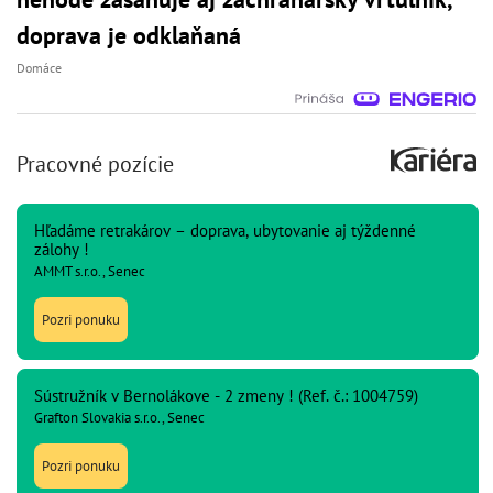
doprava je odklaňaná
Domáce
Pracovné pozície
Hľadáme retrakárov – doprava, ubytovanie aj týždenné
zálohy !
AMMT s.r.o., Senec
Pozri ponuku
Sústružník v Bernolákove - 2 zmeny ! (Ref. č.: 1004759)
Grafton Slovakia s.r.o., Senec
Pozri ponuku