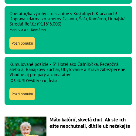
Operátor/ka výroby croissantov v Kostolných Kračanoch!
Doprava zdarma zo smerov Galanta, Šaľa, Komárno, Dunajská
Streda! Ref.č.: (9116*6.003)
Manuvia a.s., Komárno
Pozri ponuku
Kumulované pozície - 3* Hotel ako Čašník/čka, Recepčná
alebo aj Raňajkový kuchár, Ubytovanie a strava zabezpečené.
Vhodné aj pre párý a kamarátov!
JOB 4U SLOVAKIA s.r.o., Írsko
Pozri ponuku
Málo kalórií, skvelá chuť. Ak ste ich
ešte neochutnali, dlhšie už nečakajte