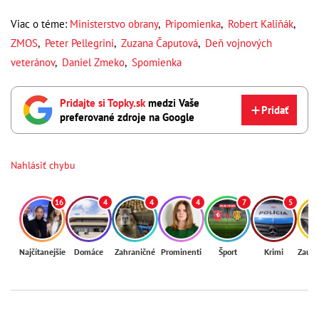
Viac o téme:
Ministerstvo obrany
,
Pripomienka
,
Robert Kaliňák
,
ZMOS
,
Peter Pellegrini
,
Zuzana Čaputová
,
Deň vojnových
veteránov
,
Daniel Zmeko
,
Spomienka
Pridajte si Topky.sk
medzi Vaše
Pridať
preferované zdroje na Google
Nahlásiť chybu
16
4
4
4
7
5
Najčítanejšie
Domáce
Zahraničné
Prominenti
Šport
Krimi
Zaují