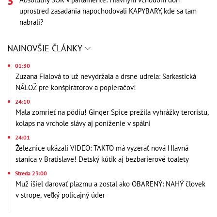
uprostred zasadania napochodovali KAPYBARY, kde sa tam
nabrali?
NAJNOVŠIE ČLÁNKY
01:30
Zuzana Fialová to už nevydržala a drsne udrela: Sarkastická
NÁLOŽ pre konšpirátorov a popieračov!
24:10
Mala zomrieť na pódiu! Ginger Spice prežila vyhrážky teroristu,
kolaps na vrchole slávy aj poníženie v spálni
24:01
Železnice ukázali VIDEO: TAKTO má vyzerať nová Hlavná
stanica v Bratislave! Detský kútik aj bezbarierové toalety
Streda 23:00
Muž išiel darovať plazmu a zostal ako OBARENÝ: NAHÝ človek
v strope, veľký policajný úder