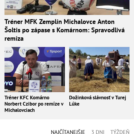
Tréner MFK Zemplín Michalovce Anton
Šoltis po zápase s Komárnom: Spravodlivá
remíza
Tréner KFC Komárno
Dožinková slávnosť v Turej
Norbert Czibor po remíze v
Lúke
Michalovciach
NAJČÍTANEJŠIE
3 DNI
TÝŽDEŇ