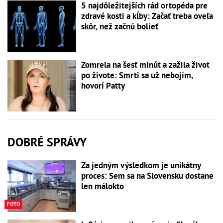
5 najdôležitejších rád ortopéda pre
zdravé kosti a kĺby: Začať treba oveľa
skôr, než začnú bolieť
Zomrela na šesť minút a zažila život
po živote: Smrti sa už nebojím,
hovorí Patty
DOBRÉ SPRÁVY
Za jedným výsledkom je unikátny
proces: Sem sa na Slovensku dostane
len málokto
FOTO