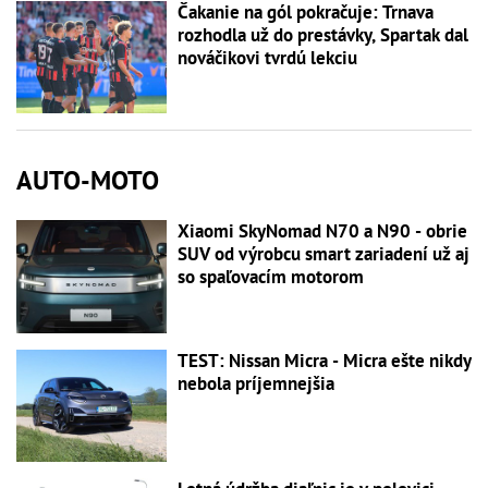
Čakanie na gól pokračuje: Trnava
rozhodla už do prestávky, Spartak dal
nováčikovi tvrdú lekciu
AUTO-MOTO
Xiaomi SkyNomad N70 a N90 - obrie
SUV od výrobcu smart zariadení už aj
so spaľovacím motorom
TEST: Nissan Micra - Micra ešte nikdy
nebola príjemnejšia