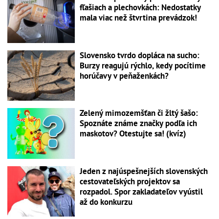
fľašiach a plechovkách: Nedostatky
mala viac než štvrtina prevádzok!
Slovensko tvrdo dopláca na sucho:
Burzy reagujú rýchlo, kedy pocítime
horúčavy v peňaženkách?
Zelený mimozemšťan či žltý šašo:
Spoznáte známe značky podľa ich
maskotov? Otestujte sa! (kvíz)
Jeden z najúspešnejších slovenských
cestovateľských projektov sa
rozpadol. Spor zakladateľov vyústil
až do konkurzu