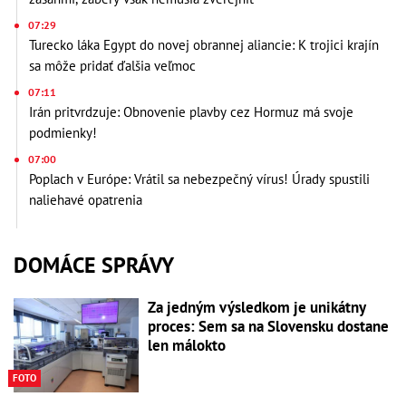
07:29
Turecko láka Egypt do novej obrannej aliancie: K trojici krajín
sa môže pridať ďalšia veľmoc
07:11
Irán pritvrdzuje: Obnovenie plavby cez Hormuz má svoje
podmienky!
07:00
Poplach v Európe: Vrátil sa nebezpečný vírus! Úrady spustili
naliehavé opatrenia
DOMÁCE SPRÁVY
Za jedným výsledkom je unikátny
proces: Sem sa na Slovensku dostane
len málokto
FOTO