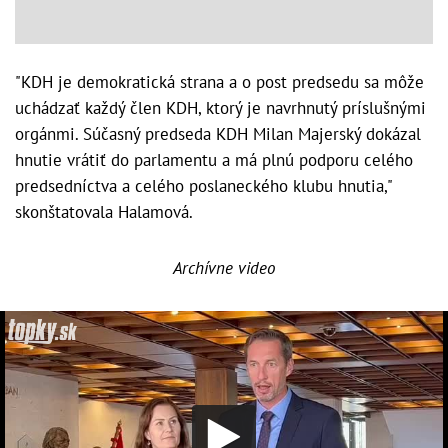
"KDH je demokratická strana a o post predsedu sa môže
uchádzať každý člen KDH, ktorý je navrhnutý príslušnými
orgánmi. Súčasný predseda KDH Milan Majerský dokázal
hnutie vrátiť do parlamentu a má plnú podporu celého
predsedníctva a celého poslaneckého klubu hnutia,"
skonštatovala Halamová.
Archívne video