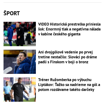
ŠPORT
VIDEO Historická prestrelka priniesla
šok: Enormný tlak a negatívna nálada
v kabíne českého giganta
Ani dvojgólové vedenie po prvej
tretine nestačilo: Slováci po dráme
padli s Fínskom v boji o bronz
Tréner Ružomberka po výbuchu
Liptákov: Ťažko sa nadrieme na gól a
potom rozdávame takéto darčeky