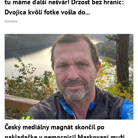
tu máme ďalší nešvár! Drzosť bez hraníc:
Dvojica kvôli fotke vošla do...
Domáce
Český mediálny magnát skončil po
nakladačke v nemocnici! Maskovaní muži