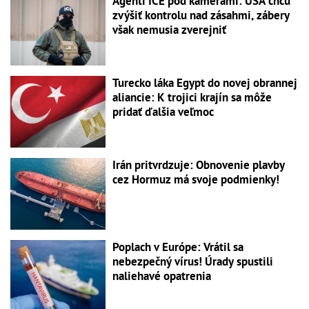
Agenti ICE pod kamerami: USA chcú
zvýšiť kontrolu nad zásahmi, zábery
však nemusia zverejniť
Turecko láka Egypt do novej obrannej
aliancie: K trojici krajín sa môže
pridať ďalšia veľmoc
Irán pritvrdzuje: Obnovenie plavby
cez Hormuz má svoje podmienky!
Poplach v Európe: Vrátil sa
nebezpečný vírus! Úrady spustili
naliehavé opatrenia