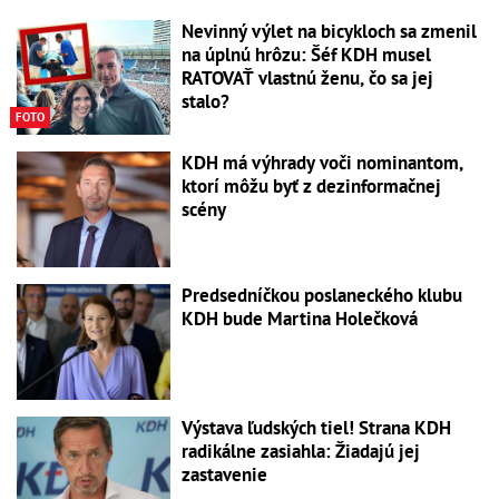
Nevinný výlet na bicykloch sa zmenil
na úplnú hrôzu: Šéf KDH musel
RATOVAŤ vlastnú ženu, čo sa jej
stalo?
FOTO
KDH má výhrady voči nominantom,
ktorí môžu byť z dezinformačnej
scény
Predsedníčkou poslaneckého klubu
KDH bude Martina Holečková
Výstava ľudských tiel! Strana KDH
radikálne zasiahla: Žiadajú jej
zastavenie