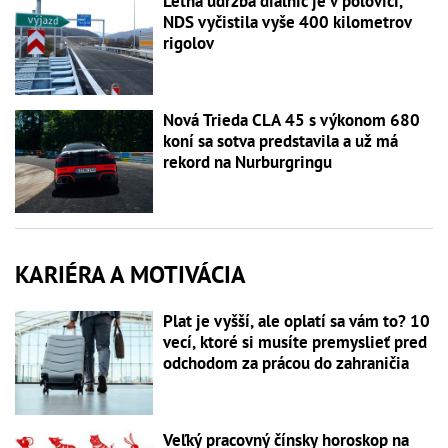
Letná údržba diaľnic je v polovici,
NDS vyčistila vyše 400 kilometrov
rigolov
Nová Trieda CLA 45 s výkonom 680
koní sa sotva predstavila a už má
rekord na Nurburgringu
KARIÉRA A MOTIVÁCIA
Plat je vyšší, ale oplatí sa vám to? 10
vecí, ktoré si musíte premyslieť pred
odchodom za prácou do zahraničia
Veľký pracovný čínsky horoskop na