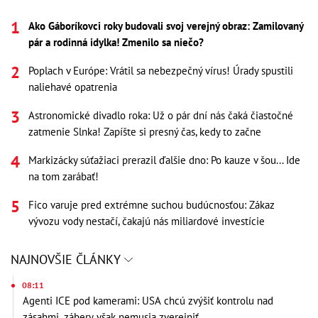
Ako Gáboríkovci roky budovali svoj verejný obraz: Zamilovaný
pár a rodinná idylka! Zmenilo sa niečo?
Poplach v Európe: Vrátil sa nebezpečný vírus! Úrady spustili
naliehavé opatrenia
Astronomické divadlo roka: Už o pár dní nás čaká čiastočné
zatmenie Slnka! Zapíšte si presný čas, kedy to začne
Markizácky súťažiaci prerazil ďalšie dno: Po kauze v šou... Ide
na tom zarábať!
Fico varuje pred extrémne suchou budúcnosťou: Zákaz
vývozu vody nestačí, čakajú nás miliardové investície
NAJNOVŠIE ČLÁNKY
08:11
Agenti ICE pod kamerami: USA chcú zvýšiť kontrolu nad
zásahmi, zábery však nemusia zverejniť