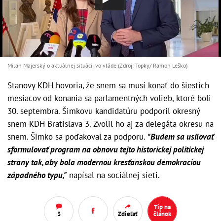
Milan Majerský o aktuálnej situácii vo vláde (Zdroj: Topky/ Ramon Leško)
Stanovy KDH hovoria, že snem sa musí konať do šiestich
mesiacov od konania sa parlamentných volieb, ktoré boli
30. septembra. Šimkovu kandidatúru podporil okresný
snem KDH Bratislava 3. Zvolil ho aj za delegáta okresu na
snem. Šimko sa poďakoval za podporu.
"Budem sa usilovať
sformulovať program na obnovu tejto historickej politickej
strany tak, aby bola modernou kresťanskou demokraciou
západného typu,"
napísal na sociálnej sieti.
Tip na
3
Zdieľať
článok