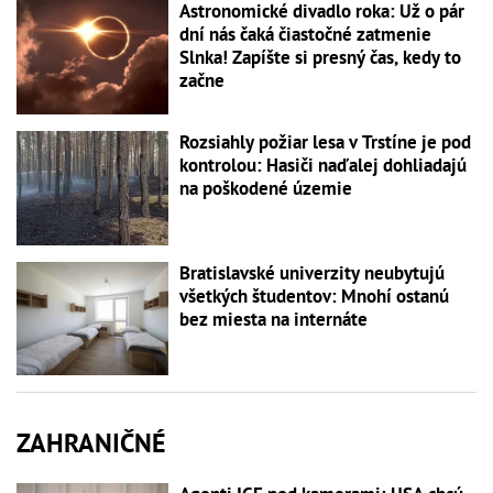
Astronomické divadlo roka: Už o pár
dní nás čaká čiastočné zatmenie
Slnka! Zapíšte si presný čas, kedy to
začne
Rozsiahly požiar lesa v Trstíne je pod
kontrolou: Hasiči naďalej dohliadajú
na poškodené územie
Bratislavské univerzity neubytujú
všetkých študentov: Mnohí ostanú
bez miesta na internáte
ZAHRANIČNÉ