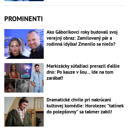
PROMINENTI
Ako Gáboríkovci roky budovali svoj
verejný obraz: Zamilovaný pár a
rodinná idylka! Zmenilo sa niečo?
Markizácky súťažiaci prerazil ďalšie
dno: Po kauze v šou... Ide na tom
zarábať!
Dramatické chvíle pri nakrúcaní
kultovej komédie: Horolezec "tatínek
do polepšovny" sa takmer zabil!