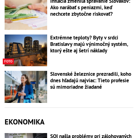
Inflácia zmenila správanie Slovákov:
Ako narábať s peniazmi, keď
nechcete zbytočne riskovať?
Extrémne teploty? Byty v srdci
Bratislavy majú výnimočný systém,
ktorý ešte aj šetrí náklady
FOTO
Slovenské železnice prezradili, koho
dnes hľadajú najviac: Tieto profesie
sú mimoriadne žiadané
EKONOMIKA
SOI našla problémy pri zálohovaných