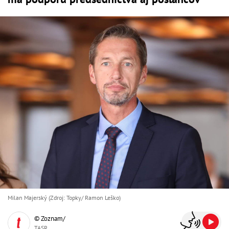
Milan Majerský (Zdroj: Topky/ Ramon Leško)
© Zoznam/
TASR