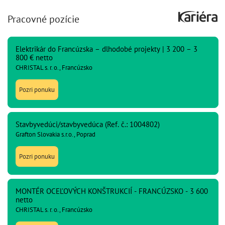
Pracovné pozície
Elektrikár do Francúzska – dlhodobé projekty | 3 200 – 3
800 € netto
CHRISTAL s. r. o., Francúzsko
Pozri ponuku
Stavbyvedúci/stavbyvedúca (Ref. č.: 1004802)
Grafton Slovakia s.r.o., Poprad
Pozri ponuku
MONTÉR OCEĽOVÝCH KONŠTRUKCIÍ - FRANCÚZSKO - 3 600
netto
CHRISTAL s. r. o., Francúzsko