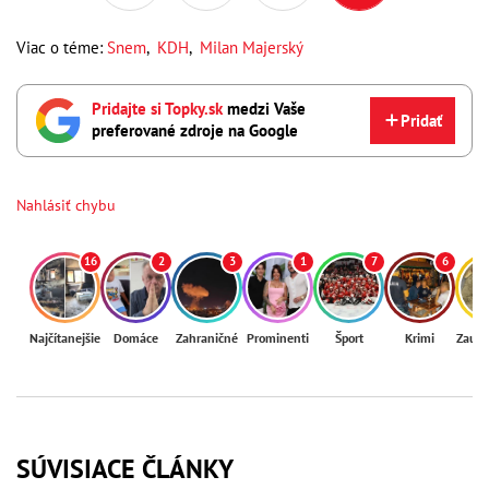
Viac o téme:
Snem
,
KDH
,
Milan Majerský
Pridajte si Topky.sk
medzi Vaše
Pridať
preferované zdroje na Google
Nahlásiť chybu
16
2
3
1
7
6
Najčítanejšie
Domáce
Zahraničné
Prominenti
Šport
Krimi
Zaují
SÚVISIACE ČLÁNKY