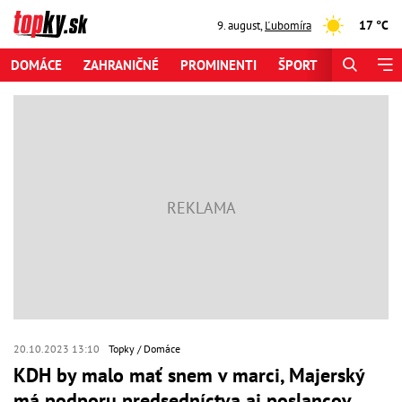
17 °C
9. august
,
Ľubomíra
DOMÁCE
ZAHRANIČNÉ
PROMINENTI
ŠPORT
ZAUJÍMAV
20.10.2023 13:10
Topky
Domáce
KDH by malo mať snem v marci, Majerský
má podporu predsedníctva aj poslancov