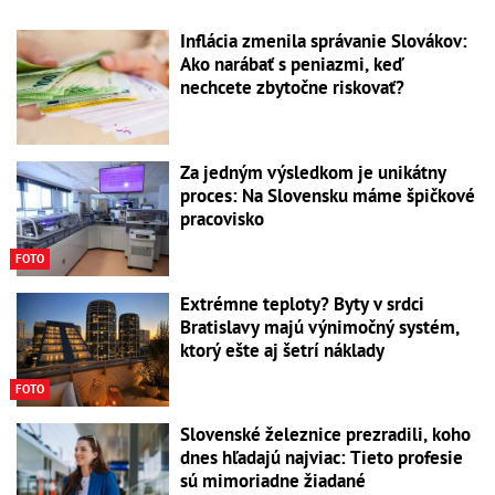
Inflácia zmenila správanie Slovákov:
Ako narábať s peniazmi, keď
nechcete zbytočne riskovať?
Za jedným výsledkom je unikátny
proces: Na Slovensku máme špičkové
pracovisko
FOTO
Extrémne teploty? Byty v srdci
Bratislavy majú výnimočný systém,
ktorý ešte aj šetrí náklady
FOTO
Slovenské železnice prezradili, koho
dnes hľadajú najviac: Tieto profesie
sú mimoriadne žiadané