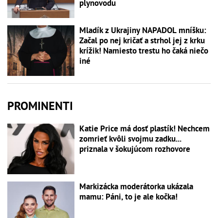
plynovodu
Mladík z Ukrajiny NAPADOL mníšku:
Začal po nej kričať a strhol jej z krku
krížik! Namiesto trestu ho čaká niečo
iné
PROMINENTI
Katie Price má dosť plastík! Nechcem
zomrieť kvôli svojmu zadku...
priznala v šokujúcom rozhovore
Markizácka moderátorka ukázala
mamu: Páni, to je ale kočka!