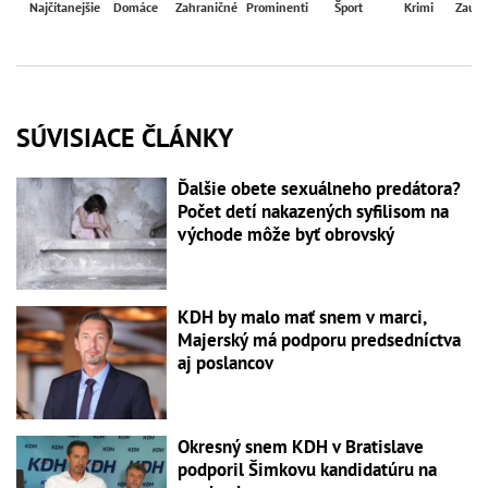
Najčítanejšie
Domáce
Zahraničné
Prominenti
Šport
Krimi
Zaují
SÚVISIACE ČLÁNKY
Ďalšie obete sexuálneho predátora?
Počet detí nakazených syfilisom na
východe môže byť obrovský
KDH by malo mať snem v marci,
Majerský má podporu predsedníctva
aj poslancov
Okresný snem KDH v Bratislave
podporil Šimkovu kandidatúru na