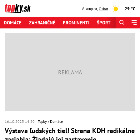
29 °C
8. august
,
Oskar
DOMÁCE
ZAHRANIČNÉ
PROMINENTI
ŠPORT
ZAUJÍMAV
16.10.2023 14:20
Topky
Domáce
Výstava ľudských tiel! Strana KDH radikálne
zasiahla: Žiadajú jej zastavenie