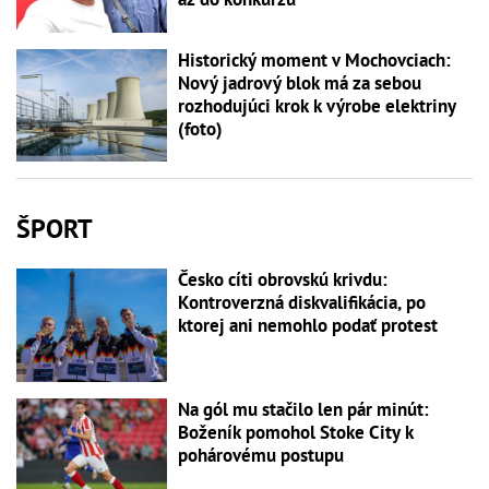
Historický moment v Mochovciach:
Nový jadrový blok má za sebou
rozhodujúci krok k výrobe elektriny
(foto)
ŠPORT
Česko cíti obrovskú krivdu:
Kontroverzná diskvalifikácia, po
ktorej ani nemohlo podať protest
Na gól mu stačilo len pár minút:
Boženík pomohol Stoke City k
pohárovému postupu