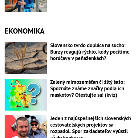
EKONOMIKA
Slovensko tvrdo dopláca na sucho:
Burzy reagujú rýchlo, kedy pocítime
horúčavy v peňaženkách?
Zelený mimozemšťan či žltý šašo:
Spoznáte známe značky podľa ich
maskotov? Otestujte sa! (kvíz)
Jeden z najúspešnejších slovenských
cestovateľských projektov sa
rozpadol. Spor zakladateľov vyústil
až do konkurzu