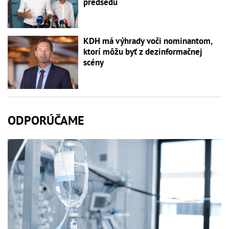
predsedu
KDH má výhrady voči nominantom,
ktorí môžu byť z dezinformačnej
scény
ODPORÚČAME