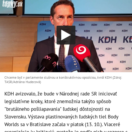
Chceme byť v parlamente slušnou a konštruktívnou opozíciou, tvrdí KDH (Zdroj:
TASR/Adriána Hudecová)
KDH avizovalo, že bude v Národnej rade SR iniciovať
legislatívne kroky, ktoré znemožnia takýto spôsob
"brutálneho pošliapavania" ľudskej dôstojnosti na
Slovensku. Výstava plastinovaných ľudských tiel Body
Worlds sa v Bratislave začala v piatok (13. 10.). Viaceré
organizácie ju kritizujú, pretože je podľa nich v rozpore s