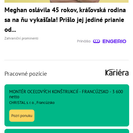
Meghan oslávila 45 rokov, kráľovská rodina
sa na ňu vykašľala! Prišlo jej jediné prianie
od...
Zahraniční prominenti
Pracovné pozície
MONTÉR OCEĽOVÝCH KONŠTRUKCIÍ - FRANCÚZSKO - 3 600
netto
CHRISTAL s. r. o., Francúzsko
Pozri ponuku