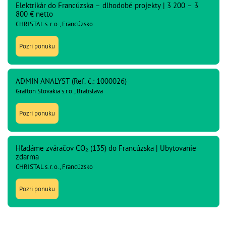
Elektrikár do Francúzska – dlhodobé projekty | 3 200 – 3
800 € netto
CHRISTAL s. r. o., Francúzsko
Pozri ponuku
ADMIN ANALYST (Ref. č.: 1000026)
Grafton Slovakia s.r.o., Bratislava
Pozri ponuku
Hľadáme zváračov CO₂ (135) do Francúzska | Ubytovanie
zdarma
CHRISTAL s. r. o., Francúzsko
Pozri ponuku