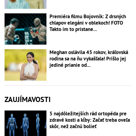
Premiéra filmu Bojovník: Z drsných
chlapov elegáni v oblekoch! FOTO
Takto im to pristane...
Meghan oslávila 45 rokov, kráľovská
rodina sa na ňu vykašľala! Prišlo jej
jediné prianie od...
ZAUJÍMAVOSTI
5 najdôležitejších rád ortopéda pre
zdravé kosti a kĺby: Začať treba oveľa
skôr, než začnú bolieť