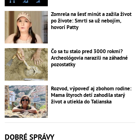
Zomrela na šesť minút a zažila život
po živote: Smrti sa už nebojím,
hovorí Patty
Čo sa tu stalo pred 3000 rokmi?
Archeológovia narazili na záhadné
pozostatky
Rozvod, výpoveď aj zbohom rodine:
Mama štyroch detí zahodila starý
život a utiekla do Talianska
DOBRÉ SPRÁVY