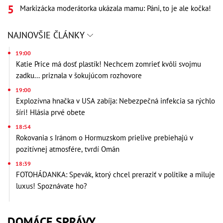
Markizácka moderátorka ukázala mamu: Páni, to je ale kočka!
NAJNOVŠIE ČLÁNKY
19:00
Katie Price má dosť plastík! Nechcem zomrieť kvôli svojmu
zadku... priznala v šokujúcom rozhovore
19:00
Explozívna hnačka v USA zabíja: Nebezpečná infekcia sa rýchlo
šíri! Hlásia prvé obete
18:54
Rokovania s Iránom o Hormuzskom prielive prebiehajú v
pozitívnej atmosfére, tvrdí Omán
18:39
FOTOHÁDANKA: Spevák, ktorý chcel preraziť v politike a miluje
luxus! Spoznávate ho?
DOMÁCE SPRÁVY