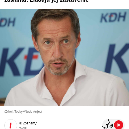
(Zdroj: Topky/Vlado Anjel)
© Zoznam/
TASR