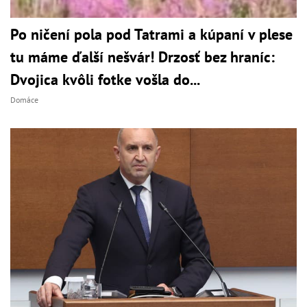
Po ničení pola pod Tatrami a kúpaní v plese
tu máme ďalší nešvár! Drzosť bez hraníc:
Dvojica kvôli fotke vošla do...
Domáce