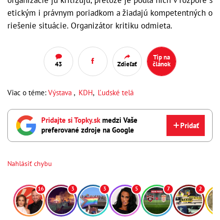
etickým i právnym poriadkom a žiadajú kompetentných o
riešenie situácie. Organizátor kritiku odmieta.
Tip na
43
Zdieľať
článok
Viac o téme:
Výstava
,
KDH
,
Ľudské telá
Pridajte si Topky.sk
medzi Vaše
Pridať
preferované zdroje na Google
Nahlásiť chybu
16
3
3
5
7
2