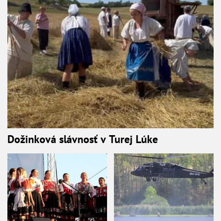
Dožinková slávnosť v Turej Lúke