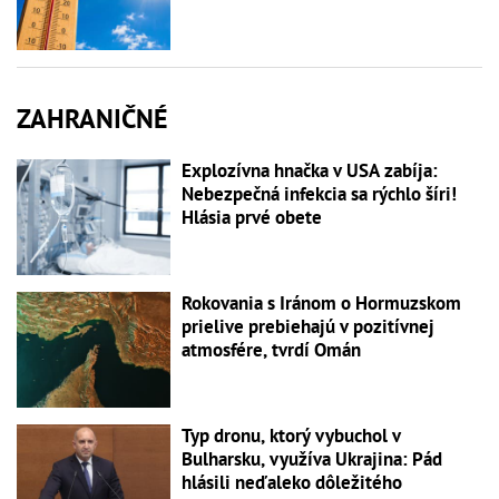
ZAHRANIČNÉ
Explozívna hnačka v USA zabíja:
Nebezpečná infekcia sa rýchlo šíri!
Hlásia prvé obete
Rokovania s Iránom o Hormuzskom
prielive prebiehajú v pozitívnej
atmosfére, tvrdí Omán
Typ dronu, ktorý vybuchol v
Bulharsku, využíva Ukrajina: Pád
hlásili neďaleko dôležitého