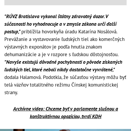
"RÚVZ Bratislava vykonal štátny zdravotný dozor. V
súčasnosti ho vyhodnocuje a v zmysle zákona určí ďalší
postup,"
priblížila hovorkyňa úradu Katarína Nosálová.
Prevážanie a vystavovanie ľudských tiel ako komerčných
výstavných exponátov je podľa hnutia znakom
dehumanizácie a je v rozpore s ľudskou dôstojnosťou.
"Navyše existujú dôvodné pochybnosti o pôvode získaných
ľudských tiel, ktoré neboli nikdy dostatočne vyvrátené,"
dodala Halamová. Podotkla, že súčasťou výstavy môžu byť
telá väzňov totalitného režimu Čínskej komunistickej
strany.
Archívne video: Chceme byť v parlamente slušnou a
konštruktívnou opozíciou, tvrdí KDH