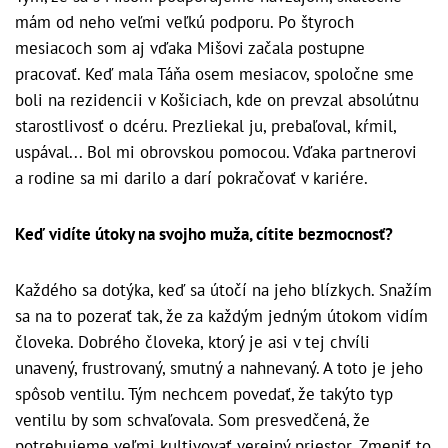
mám od neho veľmi veľkú podporu. Po štyroch
mesiacoch som aj vďaka Mišovi začala postupne
pracovať. Keď mala Táňa osem mesiacov, spoločne sme
boli na rezidencii v Košiciach, kde on prevzal absolútnu
starostlivosť o dcéru. Prezliekal ju, prebaľoval, kŕmil,
uspával... Bol mi obrovskou pomocou. Vďaka partnerovi
a rodine sa mi darilo a darí pokračovať v kariére.
Keď vidíte útoky na svojho muža, cítite bezmocnosť?
Každého sa dotýka, keď sa útočí na jeho blízkych. Snažím
sa na to pozerať tak, že za každým jedným útokom vidím
človeka. Dobrého človeka, ktorý je asi v tej chvíli
unavený, frustrovaný, smutný a nahnevaný. A toto je jeho
spôsob ventilu. Tým nechcem povedať, že takýto typ
ventilu by som schvaľovala. Som presvedčená, že
potrebujeme veľmi kultivovať verejný priestor. Zmeniť to