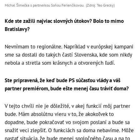
Michal Šimečka s partnerkou Soňou Ferienčíkovou. (Zdroj: Teo Grecky)
Kde ste zažili najviac slovných útokov? Bolo to mimo
Bratislavy?
Nevnímam to regionálne. Napríklad v európskej kampani
sme sa dostali do takých častí Slovenska, kde som nikdy
nebola a stretla som krásnych a otvorených ľudí.
Ste pripravená, že keď bude PS súčasťou vlády a váš
partner premiérom, bude ešte menej času tráviť doma?
V tejto chvíli nie je dôležité, v akej funkcií môj partner
bude. Mám absolútnu vieru v to, že akokoľvek to
dopadne, bude pokračovať vo svojom poslaní a bude sa
snažiť veci zlepšiť. O funkciách sa doma nebavíme. Môže
nastať situácia, že bude menej spoločného času a na to