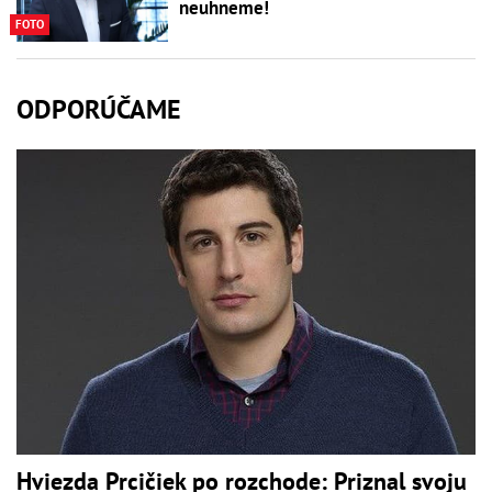
neuhneme!
FOTO
ODPORÚČAME
Hviezda Prcičiek po rozchode: Priznal svoju