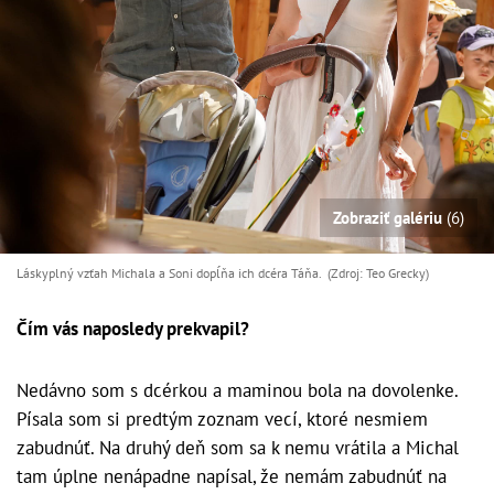
Zobraziť galériu
(6)
Láskyplný vzťah Michala a Soni dopĺňa ich dcéra Táňa. (Zdroj: Teo Grecky)
Čím vás naposledy prekvapil?
Nedávno som s dcérkou a maminou bola na dovolenke.
Písala som si predtým zoznam vecí, ktoré nesmiem
zabudnúť. Na druhý deň som sa k nemu vrátila a Michal
tam úplne nenápadne napísal, že nemám zabudnúť na