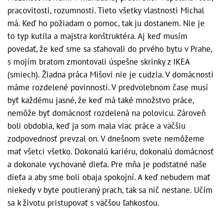
pracovitosti, rozumnosti. Tieto všetky vlastnosti Michal
má. Keď ho požiadam o pomoc, tak ju dostanem. Nie je
to typ kutila a majstra konštruktéra. Aj keď musím
povedať, že keď sme sa sťahovali do prvého bytu v Prahe,
s mojím bratom zmontovali úspešne skrinky z IKEA
(smiech). Žiadna práca Mišovi nie je cudzia. V domácnosti
máme rozdelené povinnosti. V predvolebnom čase musí
byť každému jasné, že keď má také množstvo práce,
nemôže byť domácnosť rozdelená na polovicu. Zároveň
boli obdobia, keď ja som mala viac práce a väčšiu
zodpovednosť prevzal on. V dnešnom svete nemôžeme
mať všetci všetko. Dokonalú kariéru, dokonalú domácnosť
a dokonale vychované dieťa. Pre mňa je podstatné naše
dieťa a aby sme boli obaja spokojní. A keď nebudem mať
niekedy v byte poutieraný prach, tak sa nič nestane. Učím
sa k životu pristupovať s väčšou ľahkosťou.