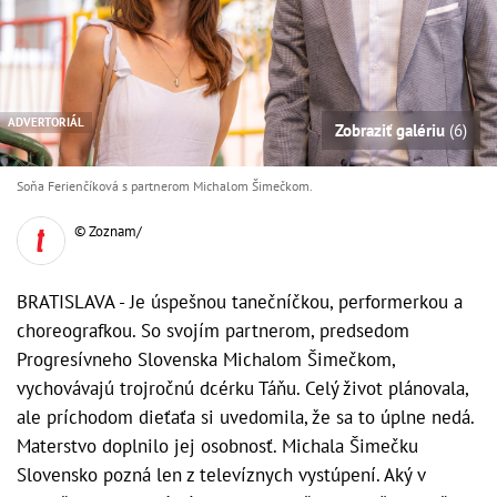
ADVERTORIÁL
Zobraziť galériu
(6)
Soňa Ferienčíková s partnerom Michalom Šimečkom.
© Zoznam/
BRATISLAVA - Je úspešnou tanečníčkou, performerkou a
choreografkou. So svojím partnerom, predsedom
Progresívneho Slovenska Michalom Šimečkom,
vychovávajú trojročnú dcérku Táňu. Celý život plánovala,
ale príchodom dieťaťa si uvedomila, že sa to úplne nedá.
Materstvo doplnilo jej osobnosť. Michala Šimečku
Slovensko pozná len z televíznych vystúpení. Aký v