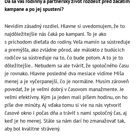
Dá sa váš rodinný a partnerský život rozdeliť pred začatím
kampane a po jej spustení?
Nevidím zásadný rozdiel. Hlavne si uvedomujem, že to
najdôležitejšie nás čaká po kampani. To je ako
s príchodom dieťaťa do rodiny. Veľa mamín sa sústreďuje
a premýšľa, ako zvládne pôrod, ale málokto z budúcich
rodičov sa sústreďuje na to, čo bude potom. A to je to
dôležitejšie.. Nebudem sa ale tváriť, že spoločného času
je rovnako. Hlavne posledné dva mesiace vidíme Miša
menej a je vyčerpanejší, čo je normálne. Musím zároveň
povedať, že je veľmi dobrý v časovom manažmente. Je
veľmi efektívny. Kým ja jeden mail píšem hodinu, on ho
píše dve minúty. Aj vďaka tomu si vie na nás vytvoriť
časové okno i počas dňa a tráviť s nami spoločný čas, aj
keď je ho menej. Stále sa nám darí ho zmanažovať tak,
aby bol kvalitne strávený.