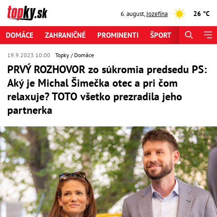
26 °C
6. august
,
Jozefína
DOMÁCE
ZAHRANIČNÉ
PROMINENTI
ŠPORT
ZAUJÍMAV
19.9.2023 10:00
Topky
Domáce
PRVÝ ROZHOVOR zo súkromia predsedu PS:
Aký je Michal Šimečka otec a pri čom
relaxuje? TOTO všetko prezradila jeho
partnerka