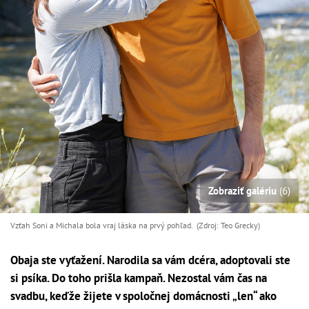
Zobraziť galériu
(6)
Vzťah Soni a Michala bola vraj láska na prvý pohľad. (Zdroj: Teo Grecky)
Obaja ste vyťažení. Narodila sa vám dcéra, adoptovali ste
si psíka. Do toho prišla kampaň. Nezostal vám čas na
svadbu, keďže žijete v spoločnej domácnosti „len“ ako