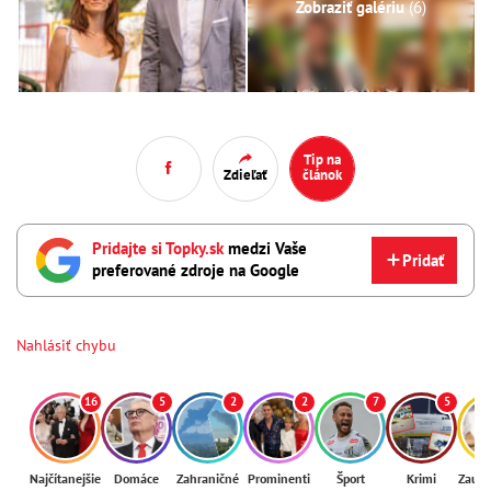
Zobraziť galériu
(6)
Tip na
Zdieľať
článok
Pridajte si Topky.sk
medzi Vaše
Pridať
preferované zdroje na Google
Nahlásiť chybu
16
5
2
2
7
5
Najčítanejšie
Domáce
Zahraničné
Prominenti
Šport
Krimi
Zaují