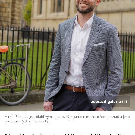
Zobraziť galériu
(6)
Michal Šimečka je spoľahlivým a pracovitým partnerom, ako o ňom prezrádza jeho
partnerka. (Zdroj: Teo Grecky)