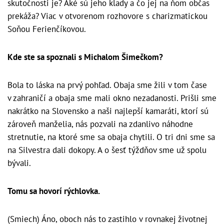
skutočnosti je? Aké sú jeho klady a čo jej na ňom občas
prekáža? Viac v otvorenom rozhovore s charizmatickou
Soňou Ferienčíkovou.
Kde ste sa spoznali s Michalom Šimečkom?
Bola to láska na prvý pohľad. Obaja sme žili v tom čase
v zahraničí a obaja sme mali okno nezadanosti. Prišli sme
nakrátko na Slovensko a naši najlepší kamaráti, ktorí sú
zároveň manželia, nás pozvali na zdanlivo náhodne
stretnutie, na ktoré sme sa obaja chytili. O tri dni sme sa
na Silvestra dali dokopy. A o šesť týždňov sme už spolu
bývali.
Tomu sa hovorí rýchlovka.
(Smiech) Áno, oboch nás to zastihlo v rovnakej životnej