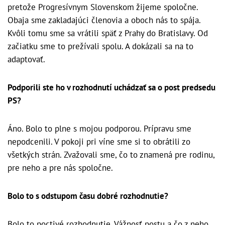
pretože Progresívnym Slovenskom žijeme spoločne.
Obaja sme zakladajúci členovia a oboch nás to spája.
Kvôli tomu sme sa vrátili späť z Prahy do Bratislavy. Od
začiatku sme to prežívali spolu. A dokázali sa na to
adaptovať.
Podporili ste ho v rozhodnutí uchádzať sa o post predsedu
PS?
Áno. Bolo to plne s mojou podporou. Prípravu sme
nepodcenili. V pokoji pri víne sme si to obrátili zo
všetkých strán. Zvažovali sme, čo to znamená pre rodinu,
pre neho a pre nás spoločne.
Bolo to s odstupom času dobré rozhodnutie?
Bolo to poctivé rozhodnutie. Vážnosť postu a čo z neho