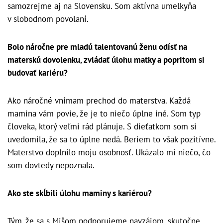
samozrejme aj na Slovensku. Som aktívna umelkyňa
v slobodnom povolaní.
Bolo náročne pre mladú talentovanú ženu odísť na
materskú dovolenku, zvládať úlohu matky a popritom si
budovať kariéru?
Ako náročné vnímam prechod do materstva. Každá
mamina vám povie, že je to niečo úplne iné. Som typ
človeka, ktorý veľmi rád plánuje. S dieťatkom som si
uvedomila, že sa to úplne nedá. Beriem to však pozitívne.
Materstvo doplnilo moju osobnosť. Ukázalo mi niečo, čo
som dovtedy nepoznala.
Ako ste skĺbili úlohu maminy s kariérou?
Tým, že sa s Mišom podporujeme navzájom, skutočne