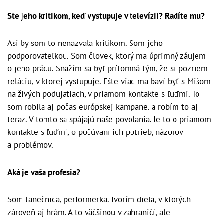
Ste jeho kritikom, keď vystupuje v televízii? Radíte mu?
Asi by som to nenazvala kritikom. Som jeho
podporovateľkou. Som človek, ktorý ma úprimný záujem
o jeho prácu. Snažím sa byť prítomná tým, že si pozriem
reláciu, v ktorej vystupuje. Ešte viac ma baví byť s Mišom
na živých podujatiach, v priamom kontakte s ľuďmi. To
som robila aj počas európskej kampane, a robím to aj
teraz. V tomto sa spájajú naše povolania. Je to o priamom
kontakte s ľuďmi, o počúvaní ich potrieb, názorov
a problémov.
Aká je vaša profesia?
Som tanečnica, performerka. Tvorím diela, v ktorých
zároveň aj hrám. A to väčšinou v zahraničí, ale