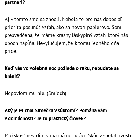
partneri?
Aj v tomto sme sa zhodli. Nebola to pre nás doposiaľ
priorita posunúť vzťah, ako sa hovorí papierovo. Som
presvedčená, že máme krásny láskyplný vzťah, ktorý nás
oboch napĺňa. Nevylučujem, že k tomu jedného dňa
príde.
Keď vás vo volebnú noc požiada o ruku, nebudete sa
brániť?
Nepoviem mu nie. (Smiech)
Aký je Michal Šimečka v súkromí? Pomáha vám
v domácnosti? Je to praktický človek?
Mužskosť nevidím v manuálnej práci. Skôr v spoľahlivosti,