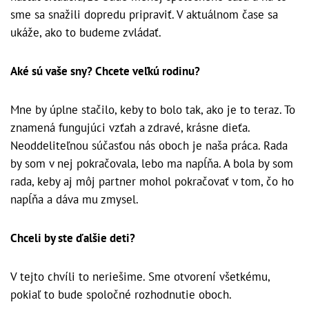
sme sa snažili dopredu pripraviť. V aktuálnom čase sa
ukáže, ako to budeme zvládať.
Aké sú vaše sny? Chcete veľkú rodinu?
Mne by úplne stačilo, keby to bolo tak, ako je to teraz. To
znamená fungujúci vzťah a zdravé, krásne dieťa.
Neoddeliteľnou súčasťou nás oboch je naša práca. Rada
by som v nej pokračovala, lebo ma napĺňa. A bola by som
rada, keby aj môj partner mohol pokračovať v tom, čo ho
napĺňa a dáva mu zmysel.
Chceli by ste ďalšie deti?
V tejto chvíli to neriešime. Sme otvorení všetkému,
pokiaľ to bude spoločné rozhodnutie oboch.