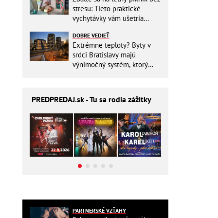
stresu: Tieto praktické
vychytávky vám ušetria
miesto v batohu!
DOBRE VEDIEŤ
Extrémne teploty? Byty v
srdci Bratislavy majú
výnimočný systém, ktorý
ešte aj šetrí náklady
PREDPREDAJ
.sk - Tu sa rodia zážitky
PARTNERSKÉ VZŤAHY