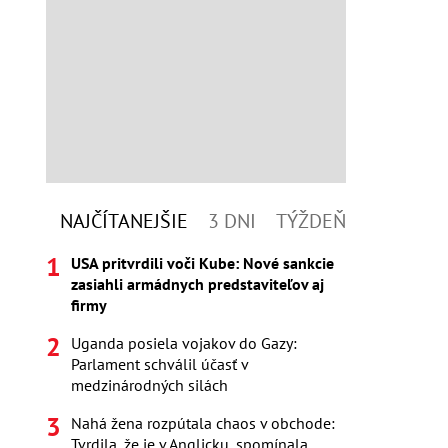
NAJČÍTANEJŠIE
3 DNI
TÝŽDEŇ
USA pritvrdili voči Kube: Nové sankcie
zasiahli armádnych predstaviteľov aj
firmy
Uganda posiela vojakov do Gazy:
Parlament schválil účasť v
medzinárodných silách
Nahá žena rozpútala chaos v obchode:
Tvrdila, že je v Anglicku, spomínala