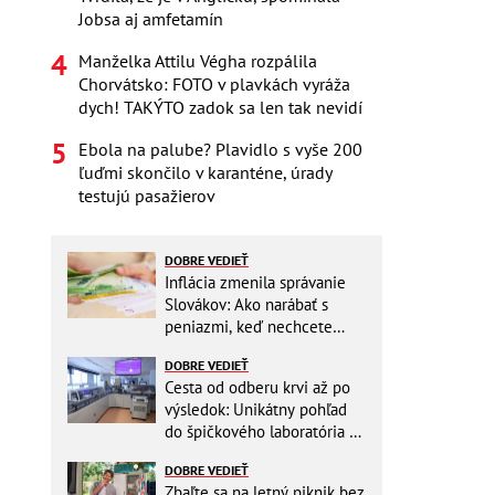
Jobsa aj amfetamín
Manželka Attilu Végha rozpálila
Chorvátsko: FOTO v plavkách vyráža
dych! TAKÝTO zadok sa len tak nevidí
Ebola na palube? Plavidlo s vyše 200
ľuďmi skončilo v karanténe, úrady
testujú pasažierov
DOBRE VEDIEŤ
Inflácia zmenila správanie
Slovákov: Ako narábať s
peniazmi, keď nechcete
zbytočne riskovať?
DOBRE VEDIEŤ
Cesta od odberu krvi až po
výsledok: Unikátny pohľad
do špičkového laboratória na
Slovensku
DOBRE VEDIEŤ
Zbaľte sa na letný piknik bez