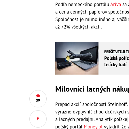
Podľa nemeckého portálu
Ariva
sa 
a cena cenných papierov spoločnost
Spoločnosť je mimo iného aj väčši
až 72% všetkých akcií.
PREČÍTAJTE SI T
Poľská polí
tisícky ľudí
Milovníci lacných nák
39
Prepad akcií spoločnosti Steinhoff,
výrazne ovplyvniť chod dcérskych s
a lacných predajní. Analytik poľske
poľský portál
Money.pl
vyjadril, že