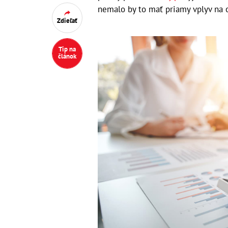
nemalo by to mať priamy vplyv na o
Zdieľať
Tip na
článok