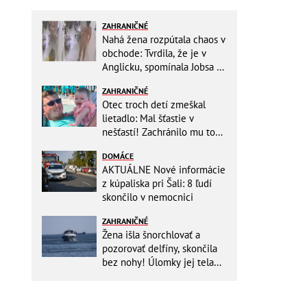
ZAHRANIČNÉ
Nahá žena rozpútala chaos v
obchode: Tvrdila, že je v
Anglicku, spomínala Jobsa aj
amfetamín
ZAHRANIČNÉ
Otec troch detí zmeškal
lietadlo: Mal šťastie v
nešťastí! Zachránilo mu to
život
DOMÁCE
AKTUÁLNE Nové informácie
z kúpaliska pri Šali: 8 ľudí
skončilo v nemocnici
ZAHRANIČNÉ
Žena išla šnorchlovať a
pozorovať delfíny, skončila
bez nohy! Úlomky jej tela
zostali v mori