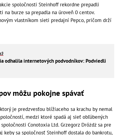
akcie spoločnosti Steinhoff rekordne prepadli
i na burze sa prepadla na úroveň 0 centov.
novým vlastníkom sieti predajní Pepco, pričom drží
IEŽ
cia odhalila internetových podvodníkov: Podviedli
upov môžu pokojne spávať
 ktorý je predzvesťou blížiaceho sa krachu by nemal
poločností, medzi ktoré spadá aj sieť obľúbených
j spoločnosti Conotoxia Ltd. Grzegorz Dróżdż sa pre
 aj keby sa spoločnosť Steinhoff dostala do bankrotu,