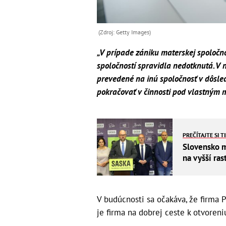
(Zdroj: Getty Images)
„V prípade zániku materskej spoločn
spoločností spravidla nedotknutá. V 
prevedené na inú spoločnosť v dôsled
pokračovať v činnosti pod vlastným 
PREČÍTAJTE SI T
Slovensko m
na vyšší ras
V budúcnosti sa očakáva, že firma 
je firma na dobrej ceste k otvoren