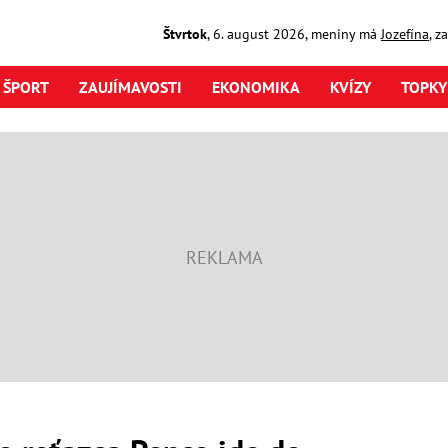
Štvrtok
,
6. august
2026
,
meniny má
Jozefína
, z
ŠPORT
ZAUJÍMAVOSTI
EKONOMIKA
KVÍZY
TOPKY