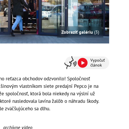
Zobraziť galériu
(3)
Vypočuť
článok
ho reťazca obchodov odzvonilo! Spoločnosť
äčšinovým vlastníkom siete predajní Pepco je na
 že spoločnosť, ktorá bola niekedy na výslní už
 ktoré nasledovala lavína žalôb o náhradu škody.
le zväčšujúceho sa dlhu.
archívne video