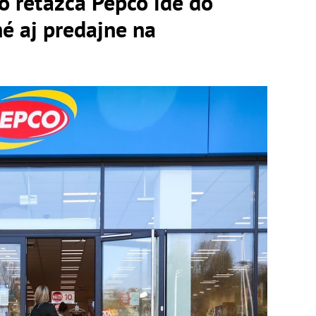
o reťazca Pepco ide do
é aj predajne na