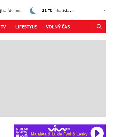
ajtra Štefánia
31 °C
 TV
LIFESTYLE
VOĽNÝ ČAS
STREAM
NAŽIVO
Malalata & Lukie Fwd & Lasky