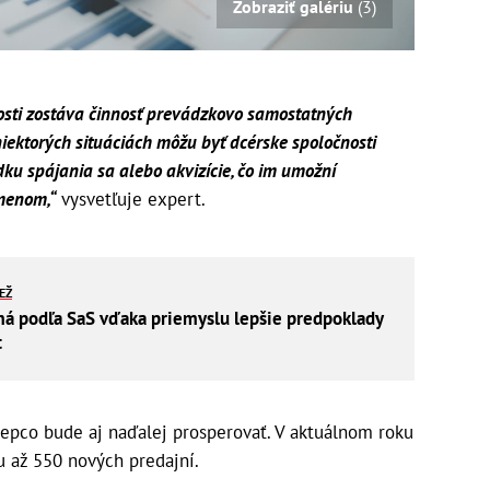
Zobraziť galériu
(3)
osti zostáva činnosť prevádzkovo samostatných
niektorých situáciách môžu byť dcérske spoločnosti
ku spájania sa alebo akvizície, čo im umožní
menom,“
vysvetľuje expert.
IEŽ
á podľa SaS vďaka priemyslu lepšie predpoklady
t
Pepco bude aj naďalej prosperovať. V aktuálnom roku
iu až 550 nových predajní.