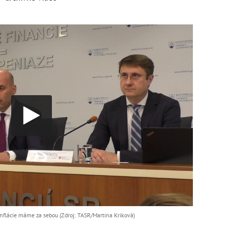
inflácie máme za sebou (Zdroj: TASR/Martina Kriková)