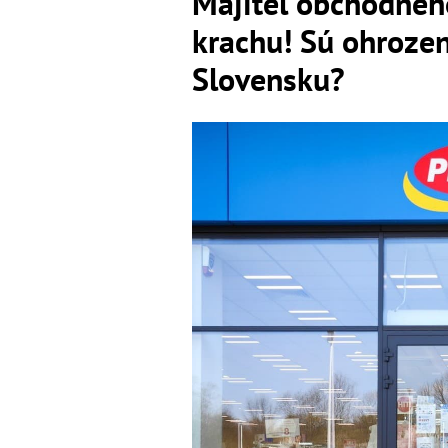
Majiteľ obchodnéh
krachu! Sú ohrozen
Slovensku?