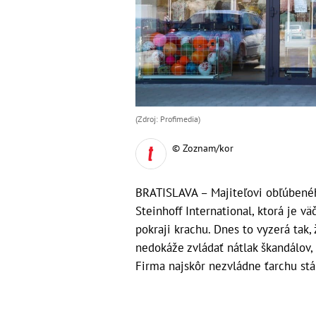
(Zdroj: Profimedia)
© Zoznam/kor
BRATISLAVA – Majiteľovi obľúbené
Steinhoff International, ktorá je v
pokraji krachu. Dnes to vyzerá tak,
nedokáže zvládať nátlak škandálov,
Firma najskôr nezvládne ťarchu stá