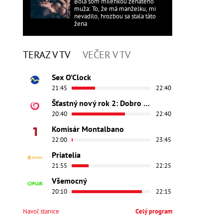
Bola som milenkou ženatého
muža: To, že má manželku, mi
nevadilo, hrozbou sa stala táto
žena
TERAZ V TV
VEČER V TV
Sex O’Clock
21:45
22:40
Šťastný nový rok 2: Dobro došli
20:40
22:40
Komisár Montalbano
22:00
23:45
Priatelia
21:55
22:25
Všemocný
20:10
22:15
Navoľ stanice
Celý program