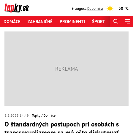
30 °C
9. august
,
Ľubomíra
DOMÁCE
ZAHRANIČNÉ
PROMINENTI
ŠPORT
ZAUJÍMAV
8.2.2023 14:49
Topky
Domáce
O štandardných postupoch pri osobách s
transsexualizmom sa má ešte diskutovať