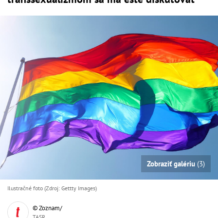
Zobraziť galériu
(3)
Ilustračné foto (Zdroj: Gettty Images)
© Zoznam/
TASR