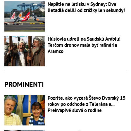
Napätie na letisku v Sydney: Dve
lietadlá delili od zrážky len sekundy!
Húsíovia udreli na Saudskú Arábiu!
Terčom dronov mala byť rafinéria
Aramco
PROMINENTI
Pozrite, ako vyzerá Števo Dvorský 15
rokov po odchode z Telerána a...
Prekvapivé slová o rodine