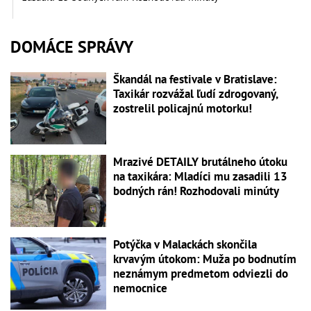
DOMÁCE SPRÁVY
Škandál na festivale v Bratislave:
Taxikár rozvážal ľudí zdrogovaný,
zostrelil policajnú motorku!
Mrazivé DETAILY brutálneho útoku
na taxikára: Mladíci mu zasadili 13
bodných rán! Rozhodovali minúty
Potýčka v Malackách skončila
krvavým útokom: Muža po bodnutím
neznámym predmetom odviezli do
nemocnice