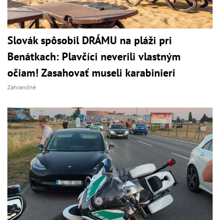
Slovák spôsobil DRÁMU na pláži pri
Benátkach: Plavčíci neverili vlastným
očiam! Zasahovať museli karabinieri
Zahraničné