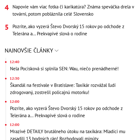
Napovie vám viac fotka či karikatúra? Známa speváčka drela v
továrni, potom pobláznila celé Slovensko
Pozrite, ako vyzerá Števo Dvorský 15 rokov po odchode z
Telerána a... Prekvapivé slová o rodine
NAJNOVŠIE ČLÁNKY
12:40
Nela Pocisková si splnila SEN: Wau, niečo prenádherné!
12:30
Škandál na festivale v Bratislave: Taxikár rozvážal ľudí
zdrogovaný, zostrelil policajnú motorku!
12:00
Pozrite, ako vyzerá Števo Dvorský 15 rokov po odchode z
Telerána a... Prekvapivé slová o rodine
12:00
Mrazivé DETAILY brutálneho útoku na taxikára: Mladíci mu
zasadili 13 bodných rán! Rozhodovali minúty