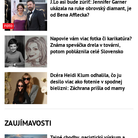
J.Lo asi bude zúriť: Jennifer Garner
ukázala na ruke obrovský diamant, je
od Bena Afflecka?
FOTO
Napovie vám viac fotka či karikatúra?
Známa speváčka drela v továrni,
potom pobláznila celé Slovensko
Dcéra Heidi Klum odhalila, čo ju
desilo viac ako fotenie v spodnej
bielizni: Záchrana prišla od mamy
ZAUJÍMAVOSTI
Tajné chodby, nacistický výskum a