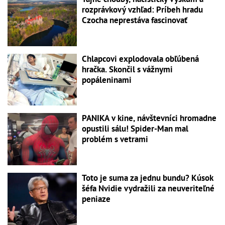
rozprávkový vzhľad: Príbeh hradu
Czocha neprestáva fascinovať
Chlapcovi explodovala obľúbená
hračka. Skončil s vážnymi
popáleninami
PANIKA v kine, návštevníci hromadne
opustili sálu! Spider-Man mal
problém s vetrami
Toto je suma za jednu bundu? Kúsok
šéfa Nvidie vydražili za neuveriteľné
peniaze