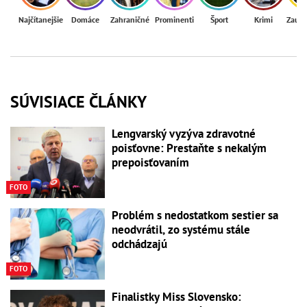
Najčítanejšie
Domáce
Zahraničné
Prominenti
Šport
Krimi
Zaují
SÚVISIACE ČLÁNKY
Lengvarský vyzýva zdravotné
poisťovne: Prestaňte s nekalým
prepoisťovaním
FOTO
Problém s nedostatkom sestier sa
neodvrátil, zo systému stále
odchádzajú
FOTO
Finalistky Miss Slovensko: