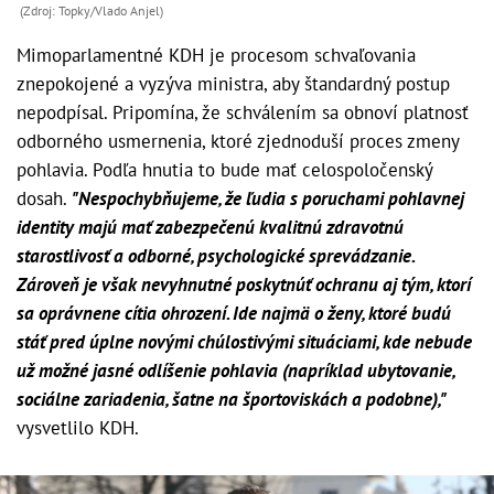
(Zdroj: Topky/Vlado Anjel)
Mimoparlamentné KDH je procesom schvaľovania
znepokojené a vyzýva ministra, aby štandardný postup
nepodpísal. Pripomína, že schválením sa obnoví platnosť
odborného usmernenia, ktoré zjednoduší proces zmeny
pohlavia. Podľa hnutia to bude mať celospoločenský
dosah.
"Nespochybňujeme, že ľudia s poruchami pohlavnej
identity majú mať zabezpečenú kvalitnú zdravotnú
starostlivosť a odborné, psychologické sprevádzanie.
Zároveň je však nevyhnutné poskytnúť ochranu aj tým, ktorí
sa oprávnene cítia ohrození. Ide najmä o ženy, ktoré budú
stáť pred úplne novými chúlostivými situáciami, kde nebude
už možné jasné odlíšenie pohlavia (napríklad ubytovanie,
sociálne zariadenia, šatne na športoviskách a podobne),"
vysvetlilo KDH.