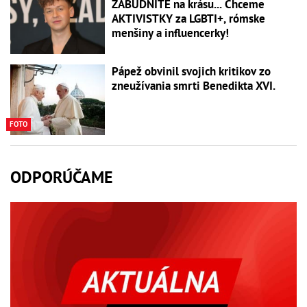
ZABUDNITE na krásu... Chceme
AKTIVISTKY za LGBTI+, rómske
menšiny a influencerky!
Pápež obvinil svojich kritikov zo
zneužívania smrti Benedikta XVI.
FOTO
ODPORÚČAME