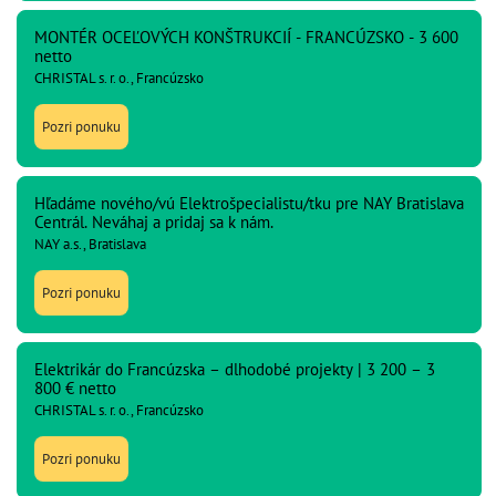
MONTÉR OCEĽOVÝCH KONŠTRUKCIÍ - FRANCÚZSKO - 3 600
netto
CHRISTAL s. r. o., Francúzsko
Pozri ponuku
Hľadáme nového/vú Elektrošpecialistu/tku pre NAY Bratislava
Centrál. Neváhaj a pridaj sa k nám.
NAY a.s., Bratislava
Pozri ponuku
Elektrikár do Francúzska – dlhodobé projekty | 3 200 – 3
800 € netto
CHRISTAL s. r. o., Francúzsko
Pozri ponuku