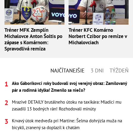
Tréner MFK Zemplín
Tréner KFC Komárno
Michalovce Anton Šoltis po
Norbert Czibor po remíze v
zápase s Komárnom:
Michalovciach
Spravodlivá remíza
NAJČÍTANEJŠIE
3 DNI
TÝŽDEŇ
Ako Gáboríkovci roky budovali svoj verejný obraz: Zamilovaný
pár a rodinná idylka! Zmenilo sa niečo?
Mrazivé DETAILY brutálneho útoku na taxikára: Mladíci mu
zasadili 13 bodných rán! Rozhodovali minúty
Krvavý útok medveďa pri Martine: Šelma dohrýzla muža na
bicykli, zranený sa doplazil k chatám