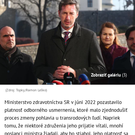
Zobraziť galériu
(3)
(Zdroj: Topky/Ramon Leško)
Ministerstvo zdravotníctva SR v júni 2022 pozastavilo
platnosť odborného usmernenia, ktoré malo zjednodušiť
proces zmeny pohlavia u transrodových ľudí. Napriek
tomu, že niektoré združenia jeho prijatie vítali, mnohí
poslanci ministra žiadali, aby ho stiahol. Jeho platnosť sa