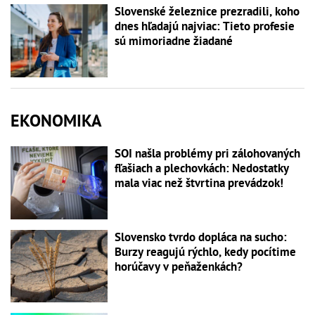
Slovenské železnice prezradili, koho
dnes hľadajú najviac: Tieto profesie
sú mimoriadne žiadané
EKONOMIKA
SOI našla problémy pri zálohovaných
fľašiach a plechovkách: Nedostatky
mala viac než štvrtina prevádzok!
Slovensko tvrdo dopláca na sucho:
Burzy reagujú rýchlo, kedy pocítime
horúčavy v peňaženkách?