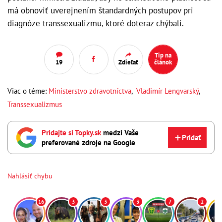
má obnoviť uverejnením štandardných postupov pri
diagnóze transsexualizmu, ktoré doteraz chýbali.
Tip na
19
Zdieľať
článok
Viac o téme:
Ministerstvo zdravotníctva
,
Vladimír Lengvarský
,
Transsexualizmus
Pridajte si Topky.sk
medzi Vaše
Pridať
preferované zdroje na Google
Nahlásiť chybu
16
3
3
3
7
2