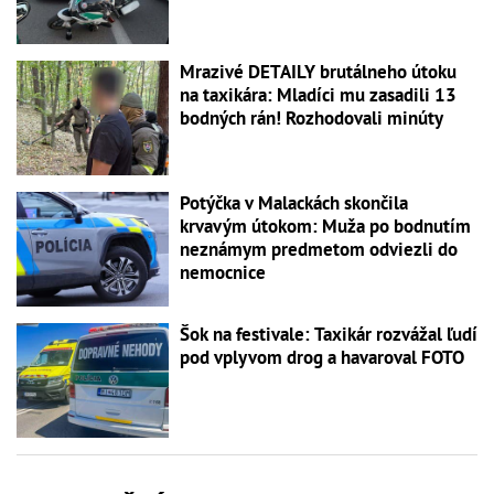
Mrazivé DETAILY brutálneho útoku
na taxikára: Mladíci mu zasadili 13
bodných rán! Rozhodovali minúty
Potýčka v Malackách skončila
krvavým útokom: Muža po bodnutím
neznámym predmetom odviezli do
nemocnice
Šok na festivale: Taxikár rozvážal ľudí
pod vplyvom drog a havaroval FOTO