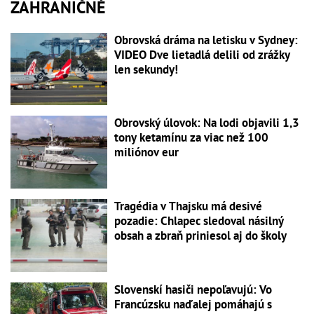
ZAHRANIČNÉ
Obrovská dráma na letisku v Sydney:
VIDEO Dve lietadlá delili od zrážky
len sekundy!
Obrovský úlovok: Na lodi objavili 1,3
tony ketamínu za viac než 100
miliónov eur
Tragédia v Thajsku má desivé
pozadie: Chlapec sledoval násilný
obsah a zbraň priniesol aj do školy
Slovenskí hasiči nepoľavujú: Vo
Francúzsku naďalej pomáhajú s