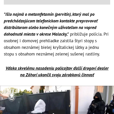
"Išlo najmä o metamfetamín (pervitín), ktorý mal po
predchádzajúcom telefonickom kontakte prepravovať
distribútorom alebo konečným užívateľom na vopred
dohodnuté miesta v okrese Malacky,"
približuje polícia. Pri
osobnej i domovej prehliadke zaistila štyri stopy s
obsahom neznámej bielej kryštalickej látky a jednu
stopu s obsahom neznámej zelenej sušenej rastliny.
Vďaka skvelému nasadeniu policajtov ďalší drogoví dealer
na Záhorí ukončil svoju zárobkovú činnosť