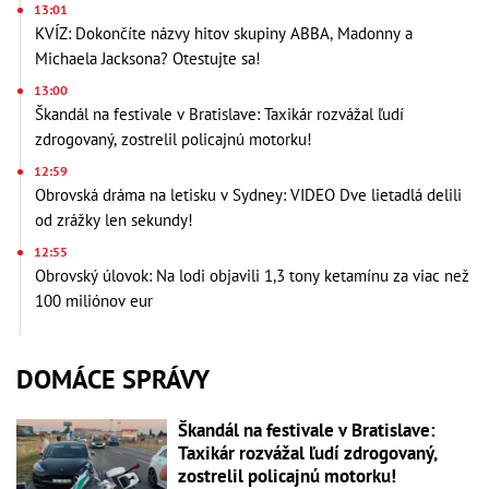
13:01
KVÍZ: Dokončíte názvy hitov skupiny ABBA, Madonny a
Michaela Jacksona? Otestujte sa!
13:00
Škandál na festivale v Bratislave: Taxikár rozvážal ľudí
zdrogovaný, zostrelil policajnú motorku!
12:59
Obrovská dráma na letisku v Sydney: VIDEO Dve lietadlá delili
od zrážky len sekundy!
12:55
Obrovský úlovok: Na lodi objavili 1,3 tony ketamínu za viac než
100 miliónov eur
DOMÁCE SPRÁVY
Škandál na festivale v Bratislave:
Taxikár rozvážal ľudí zdrogovaný,
zostrelil policajnú motorku!