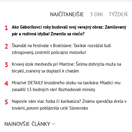
NAJČÍTANEJŠIE
3 DNI
TÝŽDEŇ
Ako Gáboríkovci roky budovali svoj verejný obraz: Zamilovaný
pár a rodinná idylka! Zmenilo sa niečo?
Škandál na festivale v Bratislave: Taxikár rozvážal ľudí
zdrogovaný, zostrelil policajnú motorku!
Krvavý útok medveďa pri Martine: Šelma dohrýzla muža na
bicykli, zranený sa doplazil k chatám
Mrazivé DETAILY brutálneho útoku na taxikára: Mladíci mu
zasadili 13 bodných rán! Rozhodovali minúty
Napovie vám viac fotka či karikatúra? Známa speváčka drela v
továrni, potom pobláznila celé Slovensko
NAJNOVŠIE ČLÁNKY