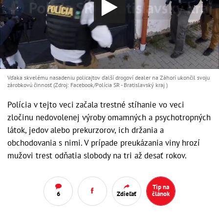
Vďaka skvelému nasadeniu policajtov ďalší drogoví dealer na Záhorí ukončil svoju
zárobkovú činnosť (Zdroj: Facebook/Polícia SR - Bratislavský kraj )
Polícia v tejto veci začala trestné stíhanie vo veci
zločinu nedovolenej výroby omamných a psychotropných
látok, jedov alebo prekurzorov, ich držania a
obchodovania s nimi. V prípade preukázania viny hrozí
mužovi trest odňatia slobody na tri až desať rokov.
Tip na
6
Zdieľať
článok