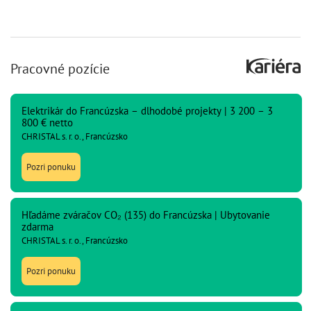
Pracovné pozície
Elektrikár do Francúzska – dlhodobé projekty | 3 200 – 3
800 € netto
CHRISTAL s. r. o., Francúzsko
Pozri ponuku
Hľadáme zváračov CO₂ (135) do Francúzska | Ubytovanie
zdarma
CHRISTAL s. r. o., Francúzsko
Pozri ponuku