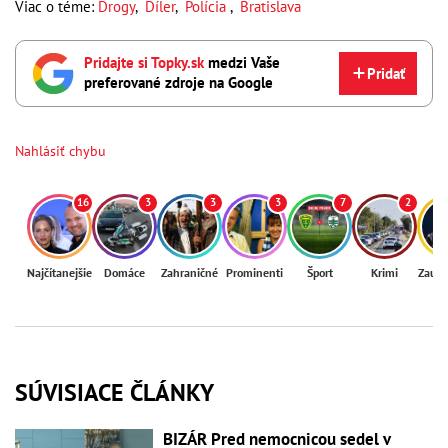
Viac o téme:
Drogy
,
Díler
,
Polícia
,
Bratislava
Pridajte si Topky.sk
medzi Vaše
Pridať
preferované zdroje na Google
Nahlásiť chybu
16
3
3
3
7
2
Najčítanejšie
Domáce
Zahraničné
Prominenti
Šport
Krimi
Zaují
SÚVISIACE ČLÁNKY
BIZÁR Pred nemocnicou sedel v