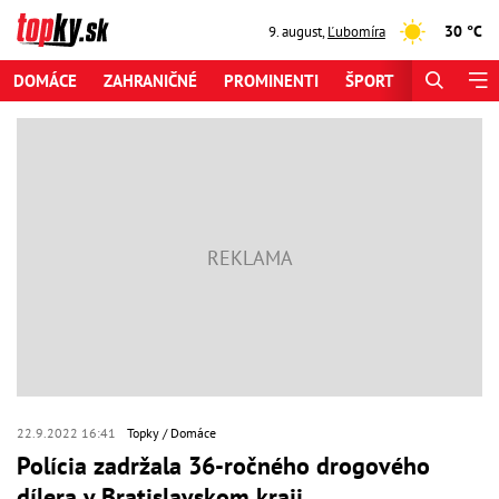
30 °C
9. august
,
Ľubomíra
DOMÁCE
ZAHRANIČNÉ
PROMINENTI
ŠPORT
ZAUJÍMAV
22.9.2022 16:41
Topky
Domáce
Polícia zadržala 36-ročného drogového
dílera v Bratislavskom kraji