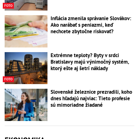
FOTO
Inflácia zmenila správanie Slovákov:
Ako narábať s peniazmi, keď
nechcete zbytočne riskovať?
Extrémne teploty? Byty v srdci
Bratislavy majú výnimočný systém,
ktorý ešte aj šetrí náklady
FOTO
Slovenské železnice prezradili, koho
dnes hľadajú najviac: Tieto profesie
sú mimoriadne žiadané