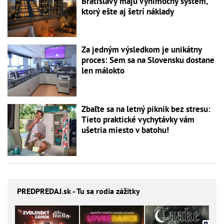
Bratislavy majú výnimočný systém,
ktorý ešte aj šetrí náklady
Za jedným výsledkom je unikátny
proces: Sem sa na Slovensku dostane
len málokto
Zbaľte sa na letný piknik bez stresu:
Tieto praktické vychytávky vám
ušetria miesto v batohu!
PREDPREDAJ
.sk - Tu sa rodia zážitky