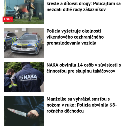
kresle a díloval drogy: Policajtom sa
nezdali dlhé rady zákazníkov
FOTO
Polícia vyšetruje okolnosti
víkendového cezhraničného
prenasledovania vozidla
NAKA obvinila 14 osôb v súvislosti s
činnosťou pre skupinu takáčovcov
Manželke sa vyhrážal smrťou s
nožom v ruke: Polícia obvinila 68-
ročného dôchodcu