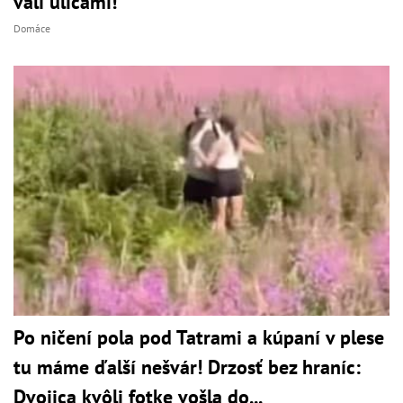
valí ulicami!
Domáce
Po ničení pola pod Tatrami a kúpaní v plese
tu máme ďalší nešvár! Drzosť bez hraníc:
Dvojica kvôli fotke vošla do...