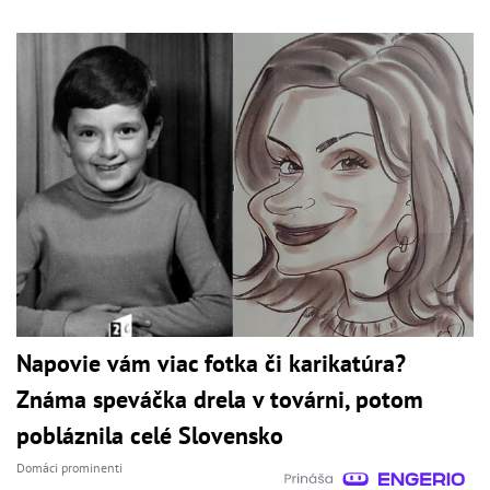
Napovie vám viac fotka či karikatúra?
Známa speváčka drela v továrni, potom
pobláznila celé Slovensko
Domáci prominenti