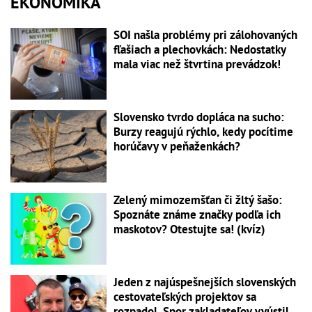
EKONOMIKA
SOI našla problémy pri zálohovaných
fľašiach a plechovkách: Nedostatky
mala viac než štvrtina prevádzok!
Slovensko tvrdo dopláca na sucho:
Burzy reagujú rýchlo, kedy pocítime
horúčavy v peňaženkách?
Zelený mimozemšťan či žltý šašo:
Spoznáte známe značky podľa ich
maskotov? Otestujte sa! (kvíz)
Jeden z najúspešnejších slovenských
cestovateľských projektov sa
rozpadol. Spor zakladateľov vyústil