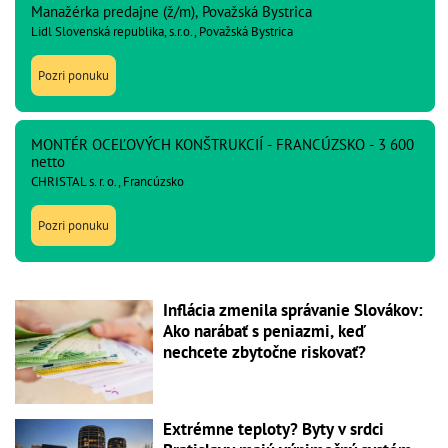
Manažérka predajne (ž/m), Považská Bystrica
Lidl Slovenská republika, s.r.o., Považská Bystrica
Pozri ponuku
MONTÉR OCEĽOVÝCH KONŠTRUKCIÍ - FRANCÚZSKO - 3 600
netto
CHRISTAL s. r. o., Francúzsko
Pozri ponuku
Inflácia zmenila správanie Slovákov:
Ako narábať s peniazmi, keď
nechcete zbytočne riskovať?
Extrémne teploty? Byty v srdci