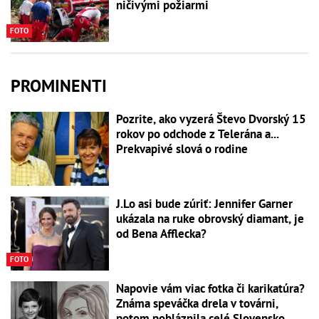
ničivými požiarmi
FOTO
PROMINENTI
Pozrite, ako vyzerá Števo Dvorský 15
rokov po odchode z Telerána a...
Prekvapivé slová o rodine
J.Lo asi bude zúriť: Jennifer Garner
ukázala na ruke obrovský diamant, je
od Bena Afflecka?
FOTO
Napovie vám viac fotka či karikatúra?
Známa speváčka drela v továrni,
potom pobláznila celé Slovensko