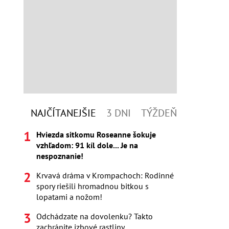
NAJČÍTANEJŠIE
3 DNI
TÝŽDEŇ
Hviezda sitkomu Roseanne šokuje
vzhľadom: 91 kíl dole... Je na
nespoznanie!
Krvavá dráma v Krompachoch: Rodinné
spory riešili hromadnou bitkou s
lopatami a nožom!
Odchádzate na dovolenku? Takto
zachránite izbové rastliny