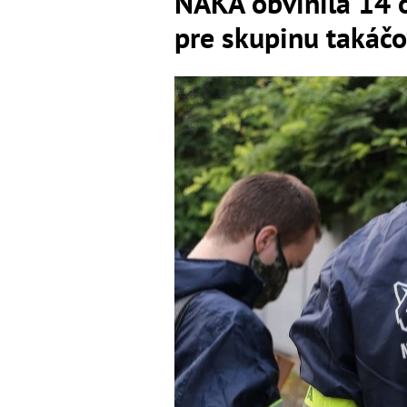
NAKA obvinila 14 o
pre skupinu takáč