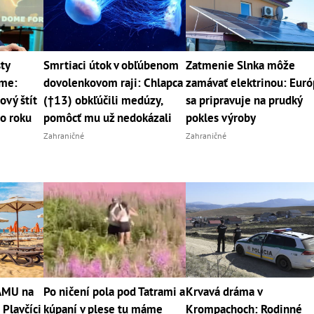
ty
Smrtiaci útok v obľúbenom
Zatmenie Slnka môže
me:
dovolenkovom raji: Chlapca
zamávať elektrinou: Eur
ový štít
(†13) obkľúčili medúzy,
sa pripravuje na prudký
o roku
pomôcť mu už nedokázali
pokles výroby
Zahraničné
Zahraničné
RÁMU na
Po ničení pola pod Tatrami a
Krvavá dráma v
 Plavčíci
kúpaní v plese tu máme
Krompachoch: Rodinné