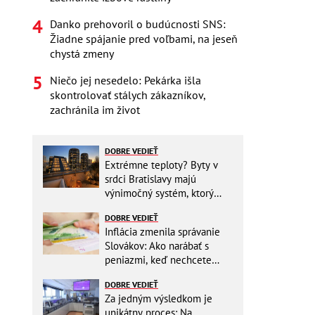
Danko prehovoril o budúcnosti SNS:
Žiadne spájanie pred voľbami, na jeseň
chystá zmeny
Niečo jej nesedelo: Pekárka išla
skontrolovať stálych zákazníkov,
zachránila im život
DOBRE VEDIEŤ
Extrémne teploty? Byty v
srdci Bratislavy majú
výnimočný systém, ktorý
ešte aj šetrí náklady
DOBRE VEDIEŤ
Inflácia zmenila správanie
Slovákov: Ako narábať s
peniazmi, keď nechcete
zbytočne riskovať?
DOBRE VEDIEŤ
Za jedným výsledkom je
unikátny proces: Na