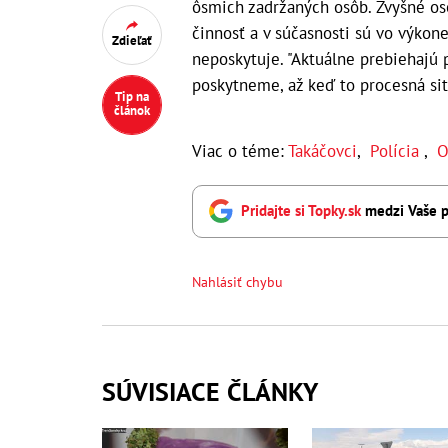
ôsmich zadržaných osôb. Zvyšné oso
činnosť a v súčasnosti sú vo výkone
Zdieľať
neposkytuje. "Aktuálne prebiehajú 
poskytneme, až keď to procesná situ
Tip na
článok
Viac o téme:
Takáčovci
,
Polícia
,
O
Pridajte si Topky.sk
medzi Vaše p
Nahlásiť chybu
SÚVISIACE ČLÁNKY