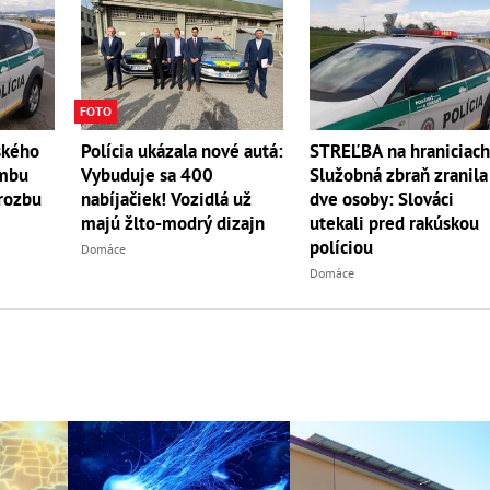
FOTO
ského
Polícia ukázala nové autá:
STREĽBA na hraniciach
ombu
Vybuduje sa 400
Služobná zbraň zranila
hrozbu
nabíjačiek! Vozidlá už
dve osoby: Slováci
majú žlto-modrý dizajn
utekali pred rakúskou
políciou
Domáce
Domáce