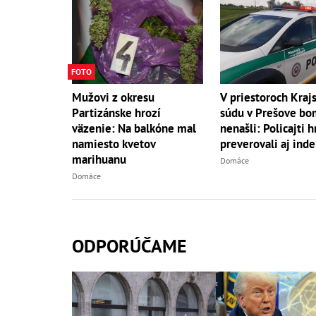
FOTO
Mužovi z okresu
V priestoroch Kraj
Partizánske hrozí
súdu v Prešove b
väzenie: Na balkóne mal
nenašli: Policajti 
namiesto kvetov
preverovali aj inde
marihuanu
Domáce
Domáce
ODPORÚČAME