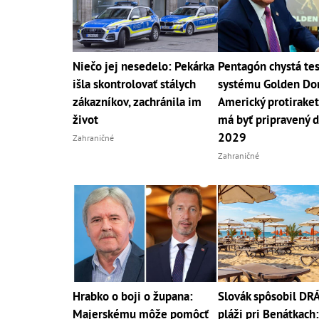
Niečo jej nesedelo: Pekárka
Pentagón chystá tes
išla skontrolovať stálych
systému Golden Do
zákazníkov, zachránila im
Americký protiraket
život
má byť pripravený d
2029
Zahraničné
Zahraničné
Hrabko o boji o župana:
Slovák spôsobil D
Majerskému môže pomôcť
pláži pri Benátkach: