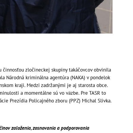
ou činnosťou zločineckej skupiny takáčovcov obvinila
žala Národná kriminálna agentúra (NAKA) v pondelok
nskom kraji. Medzi zadržanými je aj starosta obce.
 minulosti a momentálne sú vo väzbe. Pre TASR to
cie Prezídia Policajného zboru (PPZ) Michal Slivka.
 činov založenia, zosnovania a podporovania