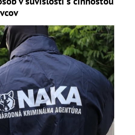
sôb v súvislosti s činnosťou
ovcov