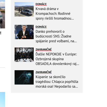
DOMÁCE
Krvavá dráma v
Krompachoch: Rodinné
spory riešili hromadnou
bitkou s lopatami a nožom!
DOMÁCE
Danko prehovoril o
!
budúcnosti SNS: Žiadne
spájanie pred voľbami, na
jeseň chystá zmeny
ZAHRANIČNÉ
Ďalšie NEPOKOJE v Európe:
Ozbrojená skupina
OBSADILA dovolenkový raj,
TOTO odkazuje všetkým
ZAHRANIČNÉ
turistom!
Kúpanie sa skončilo
tragédiou: Chlapca popŕhlila
morská osa! Nepodarilo sa
ho zachrániť