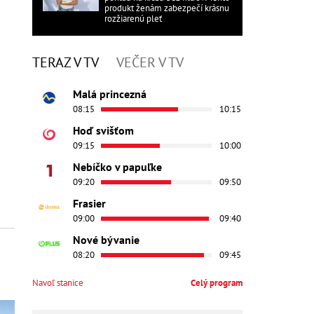
produkt ženám zabezpečí krásnu
rozžiarenú pleť
TERAZ V TV
VEČER V TV
Malá princezná
08:15
10:15
Hoď svišťom
09:15
10:00
Nebíčko v papuľke
09:20
09:50
Frasier
09:00
09:40
Nové bývanie
08:20
09:45
Navoľ stanice
Celý program