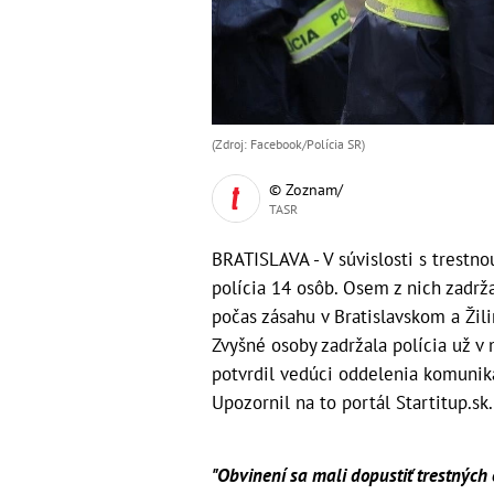
(Zdroj: Facebook/Polícia SR)
© Zoznam/
TASR
BRATISLAVA - V súvislosti s trestn
polícia 14 osôb. Osem z nich zadr
počas zásahu v Bratislavskom a Žili
Zvyšné osoby zadržala polícia už v
potvrdil vedúci oddelenia komuniká
Upozornil na to portál Startitup.sk.
"Obvinení sa mali dopustiť trestných