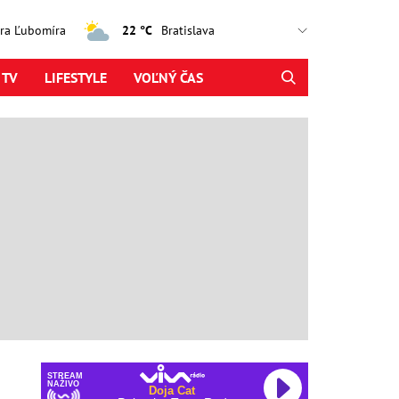
jtra Ľubomíra
22 °C
 TV
LIFESTYLE
VOĽNÝ ČAS
STREAM
NAŽIVO
Doja Cat