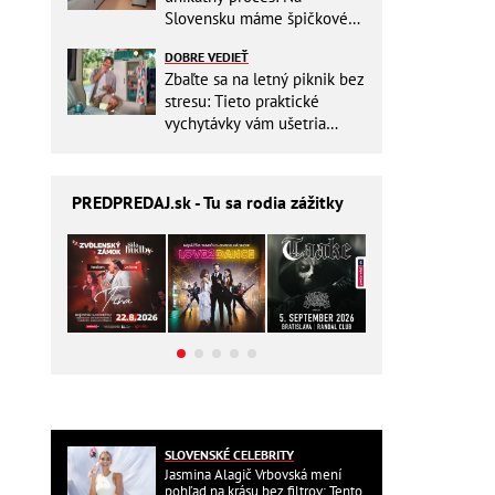
Slovensku máme špičkové
pracovisko
DOBRE VEDIEŤ
Zbaľte sa na letný piknik bez
stresu: Tieto praktické
vychytávky vám ušetria
miesto v batohu!
PREDPREDAJ
.sk - Tu sa rodia zážitky
SLOVENSKÉ CELEBRITY
Jasmina Alagič Vrbovská mení
pohľad na krásu bez filtrov: Tento