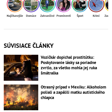
Najčítanejšie
Domáce
Zahraničné
Prominenti
Šport
Krimi
Zaují
SÚVISIACE ČLÁNKY
Vozičkár dopichal prostitútku:
Poskytovanie lásky sa poriadne
zvrtlo, za všetko mohla jej ruka
šmátralka
Otrasný prípad v Mexiku: Alkoholom
poliali a zapálili matku autistického
chlapca