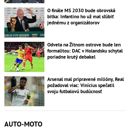
O finále MS 2030 bude obrovská
bitka: Infantino ho už mal sľúbiť
jednému z organizátorov
Odveta na Žitnom ostrove bude len
formalitou: DAC v Holandsku schytal
poriadne krutý debakel
Arsenal mal pripravené milióny, Real
požadoval viac: Vinícius spečatil
svoju futbalovú budúcnosť
AUTO-MOTO