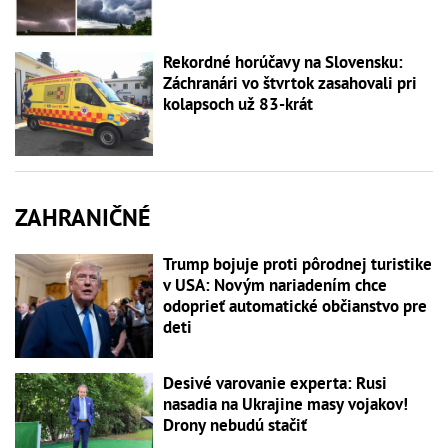
Rekordné horúčavy na Slovensku:
Záchranári vo štvrtok zasahovali pri
kolapsoch už 83-krát
ZAHRANIČNÉ
Trump bojuje proti pôrodnej turistike
v USA: Novým nariadením chce
odoprieť automatické občianstvo pre
deti
Desivé varovanie experta: Rusi
nasadia na Ukrajine masy vojakov!
Drony nebudú stačiť