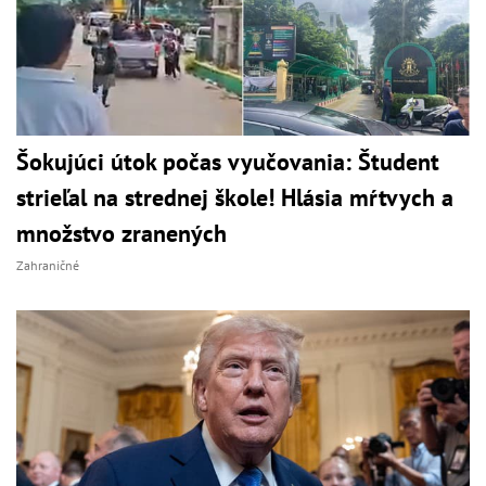
Šokujúci útok počas vyučovania: Študent
strieľal na strednej škole! Hlásia mŕtvych a
množstvo zranených
Zahraničné