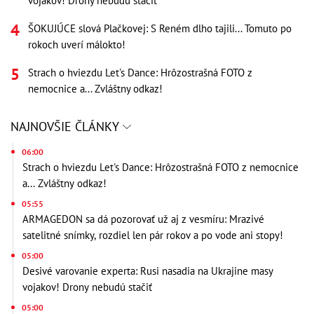
vojakov! Drony nebudú stačiť
ŠOKUJÚCE slová Plačkovej: S Reném dlho tajili... Tomuto po
rokoch uverí málokto!
Strach o hviezdu Let's Dance: Hrôzostrašná FOTO z
nemocnice a... Zvláštny odkaz!
NAJNOVŠIE ČLÁNKY
06:00
Strach o hviezdu Let's Dance: Hrôzostrašná FOTO z nemocnice
a... Zvláštny odkaz!
05:55
ARMAGEDON sa dá pozorovať už aj z vesmíru: Mrazivé
satelitné snímky, rozdiel len pár rokov a po vode ani stopy!
05:00
Desivé varovanie experta: Rusi nasadia na Ukrajine masy
vojakov! Drony nebudú stačiť
05:00