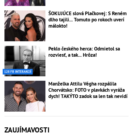
ŠOKUJÚCE slová Plačkovej: S Reném
dlho tajili... Tomuto po rokoch uverí
málokto!
Peklo českého herca: Odmietol sa
rozviesť, a tak... Hrôza!
128 FB INTERAKCIÍ
Manželka Attilu Végha rozpálila
Chorvátsko: FOTO v plavkách vyráža
dych! TAKÝTO zadok sa len tak nevidí
ZAUJÍMAVOSTI