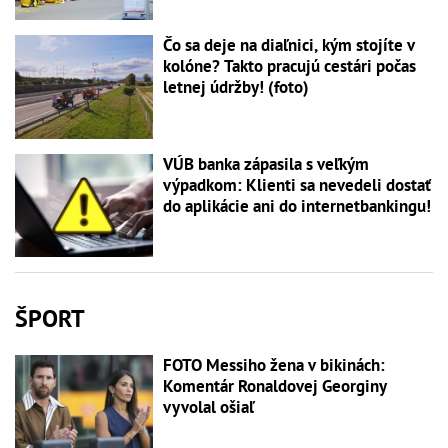
Čo sa deje na diaľnici, kým stojíte v
kolóne? Takto pracujú cestári počas
letnej údržby! (foto)
VÚB banka zápasila s veľkým
výpadkom: Klienti sa nevedeli dostať
do aplikácie ani do internetbankingu!
ŠPORT
FOTO Messiho žena v bikinách:
Komentár Ronaldovej Georginy
vyvolal ošiaľ