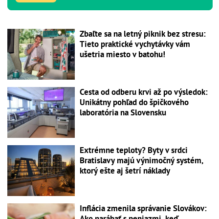
Zbaľte sa na letný piknik bez stresu:
Tieto praktické vychytávky vám
ušetria miesto v batohu!
Cesta od odberu krvi až po výsledok:
Unikátny pohľad do špičkového
laboratória na Slovensku
Extrémne teploty? Byty v srdci
Bratislavy majú výnimočný systém,
ktorý ešte aj šetrí náklady
Inflácia zmenila správanie Slovákov:
Ako narábať s peniazmi, keď