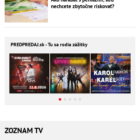
nechcete zbytočne riskovať?
PREDPREDAJ
.sk - Tu sa rodia zážitky
ZOZNAM TV