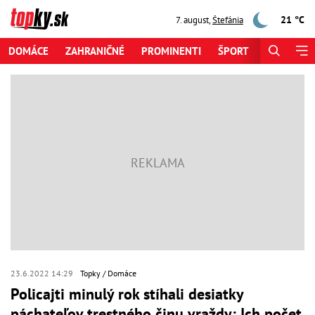
21 °C
7. august
,
Štefánia
DOMÁCE
ZAHRANIČNÉ
PROMINENTI
ŠPORT
ZAUJÍMAV
23.6.2022 14:29
Topky
Domáce
Policajti minulý rok stíhali desiatky
páchateľov trestného činu vraždy: Ich počet