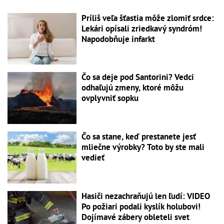
Príliš veľa šťastia môže zlomiť srdce:
Lekári opísali zriedkavý syndróm!
Napodobňuje infarkt
Čo sa deje pod Santorini? Vedci
odhaľujú zmeny, ktoré môžu
ovplyvniť sopku
Čo sa stane, keď prestanete jesť
mliečne výrobky? Toto by ste mali
vedieť
Hasiči nezachraňujú len ľudí: VIDEO
Po požiari podali kyslík holubovi!
Dojímavé zábery obleteli svet