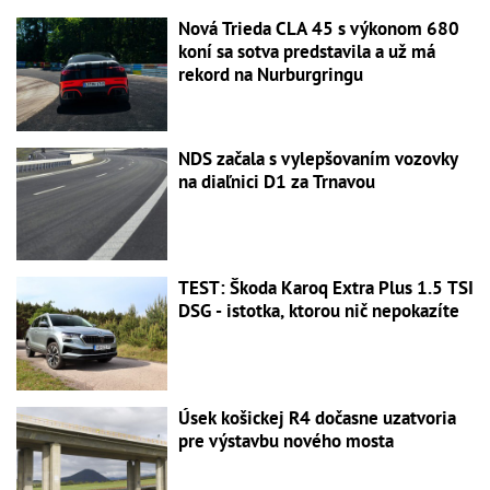
Nová Trieda CLA 45 s výkonom 680
koní sa sotva predstavila a už má
rekord na Nurburgringu
NDS začala s vylepšovaním vozovky
na diaľnici D1 za Trnavou
TEST: Škoda Karoq Extra Plus 1.5 TSI
DSG - istotka, ktorou nič nepokazíte
Úsek košickej R4 dočasne uzatvoria
pre výstavbu nového mosta