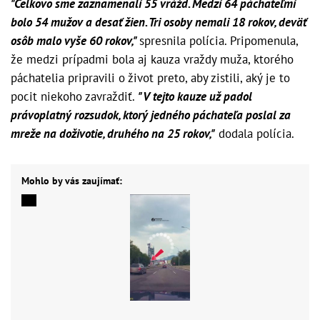
"Celkovo sme zaznamenali 55 vrážd. Medzi 64 páchateľmi
bolo 54 mužov a desať žien. Tri osoby nemali 18 rokov, deväť
osôb malo vyše 60 rokov,"
spresnila polícia. Pripomenula,
že medzi prípadmi bola aj kauza vraždy muža, ktorého
páchatelia pripravili o život preto, aby zistili, aký je to
pocit niekoho zavraždiť.
"V tejto kauze už padol
právoplatný rozsudok, ktorý jedného páchateľa poslal za
mreže na doživotie, druhého na 25 rokov,"
dodala polícia.
Mohlo by vás zaujímať: