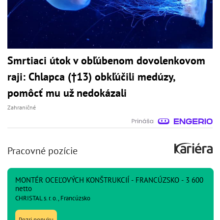
Smrtiaci útok v obľúbenom dovolenkovom
raji: Chlapca (†13) obkľúčili medúzy,
pomôcť mu už nedokázali
Zahraničné
Pracovné pozície
MONTÉR OCEĽOVÝCH KONŠTRUKCIÍ - FRANCÚZSKO - 3 600
netto
CHRISTAL s. r. o., Francúzsko
Pozri ponuku