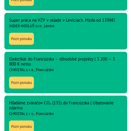
Super práca na VZV v sklade v Leviciach. Mzda od 1398€!
INDEX NOSLUŠ s.r.o., Levice
Pozri ponuku
Elektrikár do Francúzska – dlhodobé projekty | 3 200 – 3
800 € netto
CHRISTAL s. r. o., Francúzsko
Pozri ponuku
Hľadáme zváračov CO₂ (135) do Francúzska | Ubytovanie
zdarma
CHRISTAL s. r. o., Francúzsko
Pozri ponuku