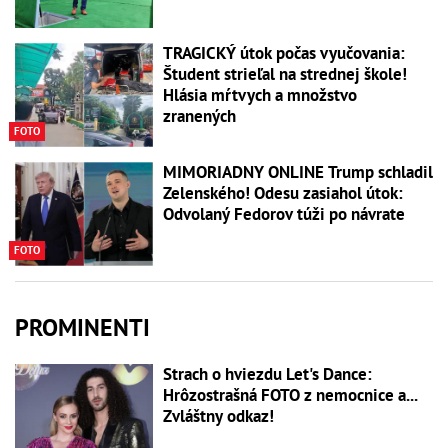
TRAGICKÝ útok počas vyučovania:
Študent strieľal na strednej škole!
Hlásia mŕtvych a množstvo
zranených
FOTO
MIMORIADNY ONLINE Trump schladil
Zelenského! Odesu zasiahol útok:
Odvolaný Fedorov túži po návrate
FOTO
PROMINENTI
Strach o hviezdu Let's Dance:
Hrôzostrašná FOTO z nemocnice a...
Zvláštny odkaz!