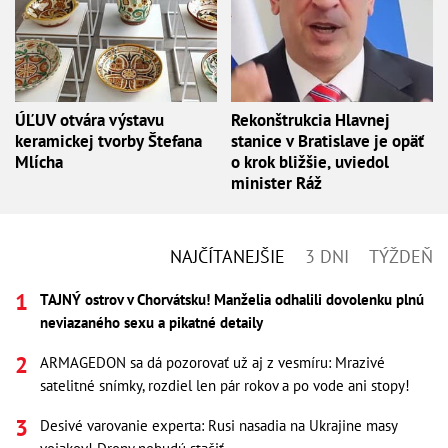
ÚĽUV otvára výstavu
Rekonštrukcia Hlavnej
keramickej tvorby Štefana
stanice v Bratislave je opäť
Mlícha
o krok bližšie, uviedol
minister Ráž
NAJČÍTANEJŠIE
3 DNI
TÝŽDEŇ
TAJNÝ ostrov v Chorvátsku! Manželia odhalili dovolenku plnú
neviazaného sexu a pikatné detaily
ARMAGEDON sa dá pozorovať už aj z vesmíru: Mrazivé
satelitné snímky, rozdiel len pár rokov a po vode ani stopy!
Desivé varovanie experta: Rusi nasadia na Ukrajine masy