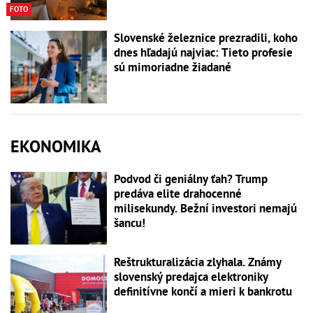
FOTO
Slovenské železnice prezradili, koho
dnes hľadajú najviac: Tieto profesie
sú mimoriadne žiadané
EKONOMIKA
Podvod či geniálny ťah? Trump
predáva elite drahocenné
milisekundy. Bežní investori nemajú
šancu!
Reštrukturalizácia zlyhala. Známy
slovenský predajca elektroniky
definitívne končí a mieri k bankrotu