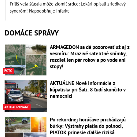
Príliš veľa šťastia môže zlomiť srdce: Lekári opísali zriedkavý
syndróm! Napodobňuje infarkt
DOMÁCE SPRÁVY
ARMAGEDON sa dá pozorovať už aj z
vesmíru: Mrazivé satelitné snímky,
rozdiel len pár rokov a po vode ani
stopy!
FOTO
AKTUÁLNE Nové informácie z
kúpaliska pri Šali: 8 ľudí skončilo v
nemocnici
AKTUALIZOVANÉ
Po rekordnej horúčave prichádzajú
búrky: Výstrahy platia do polnoci,
PIATOK prinesie ďalšie riziká