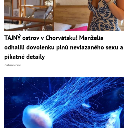
TAJNÝ ostrov v Chorvátsku! Manželia
odhalili dovolenku plnú neviazaného sexu a
pikatné detaily
Zahraničné