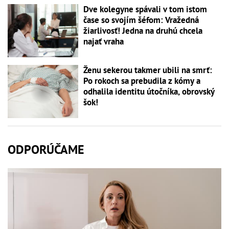
Dve kolegyne spávali v tom istom
čase so svojím šéfom: Vražedná
žiarlivosť! Jedna na druhú chcela
najať vraha
Ženu sekerou takmer ubili na smrť:
Po rokoch sa prebudila z kómy a
odhalila identitu útočníka, obrovský
šok!
ODPORÚČAME