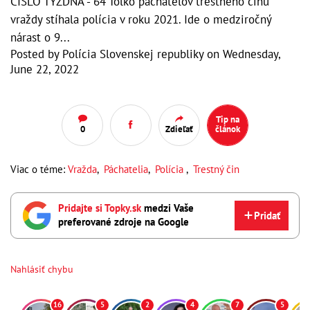
ČÍSLO TÝŽDŇA - 64 Toľko páchateľov trestného činu
vraždy stíhala polícia v roku 2021. Ide o medziročný
nárast o 9...
Posted by
Polícia Slovenskej republiky
on
Wednesday,
June 22, 2022
Tip na
0
Zdieľať
článok
Viac o téme:
Vražda
,
Páchatelia
,
Polícia
,
Trestný čin
Pridajte si Topky.sk
medzi Vaše
Pridať
preferované zdroje na Google
Nahlásiť chybu
16
5
2
4
7
5