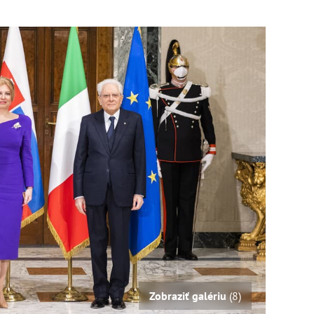
Zobraziť galériu
(8)