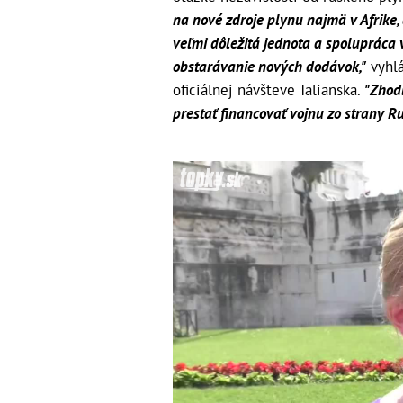
na nové zdroje plynu najmä v Afrike, a
veľmi dôležitá jednota a spolupráca v
obstarávanie nových dodávok,"
vyhlá
oficiálnej návšteve Talianska.
"Zhodl
prestať financovať vojnu zo strany Ru