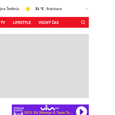
ajtra Štefánia
31 °C
 TV
LIFESTYLE
VOĽNÝ ČAS
STREAM
NAŽIVO
U2 ft. Ed Sheeran & Taras Topolia