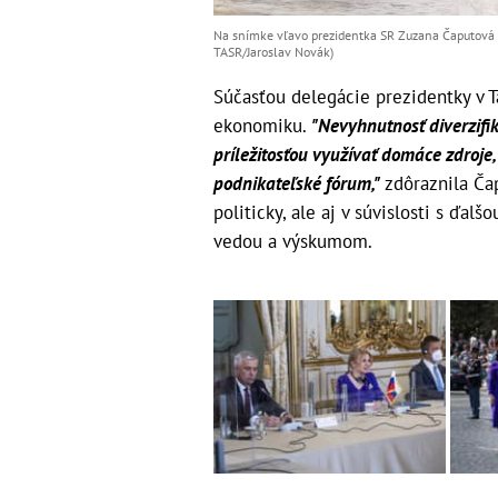
Na snímke vľavo prezidentka SR Zuzana Čaputová a 
TASR/Jaroslav Novák)
Súčasťou delegácie prezidentky v T
ekonomiku.
"Nevyhnutnosť diverzifi
príležitosťou využívať domáce zdroje,
podnikateľské fórum,"
zdôraznila Čap
politicky, ale aj v súvislosti s ďa
vedou a výskumom.