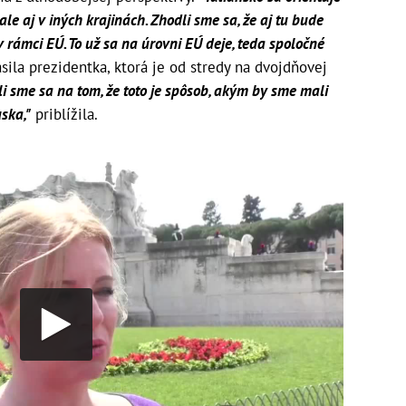
le aj v iných krajinách. Zhodli sme sa, že aj tu bude
 rámci EÚ. To už sa na úrovni EÚ deje, teda spoločné
sila prezidentka, ktorá je od stredy na dvojdňovej
i sme sa na tom, že toto je spôsob, akým by sme mali
ska,"
priblížila.