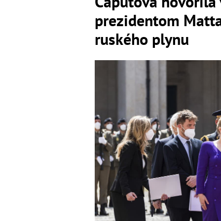
Čaputová hovorila 
prezidentom Mattar
ruského plynu