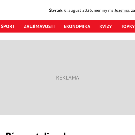
Štvrtok
,
6. august
2026
,
meniny má
Jozefína
, z
ŠPORT
ZAUJÍMAVOSTI
EKONOMIKA
KVÍZY
TOPKY