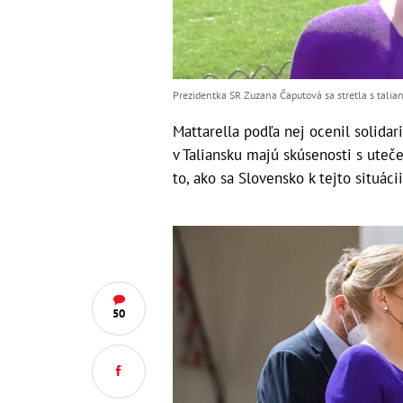
Prezidentka SR Zuzana Čaputová sa stretla s tali
Mattarella podľa nej ocenil solida
v Taliansku majú skúsenosti s uteč
to, ako sa Slovensko k tejto situácii
50