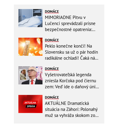
DOMÁCE
MIMORIADNE Pitvu v
Lučenci sprevádzali prísne
bezpečnostné opatrenia:
Zasahovali hasiči aj chemici!
DOMÁCE
Peklo konečne končí! Na
Slovensku sa už o pár hodín
radikálne ochladí! Čaká nás
TEPLOTNÝ ŠOK
DOMÁCE
Vyšetrovateľská legenda
zniesla Korčoka pod čiernu
zem: Veď ide o daňový únik
za DESAŤTISÍCE a trestá sa
DOMÁCE
basou!
AKTUÁLNE Dramatická
situácia na Záhorí: Polonahý
muž sa vyhráža skokom zo
stožiara, vlaky cez stanicu
nepremávajú