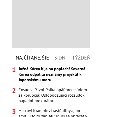
NAJČÍTANEJŠIE
3 DNI
TÝŽDEŇ
Južná Kórea bije na poplach! Severná
Kórea odpálila neznámy projektil k
Japonskému moru
Exsudca Pavol Polka opäť pred súdom
za korupciu: Oslobodzujúci rozsudok
napadol prokurátor
Hercovi Kramplovi rastú dlhy aj po
smrti: Kto to zaplatí? Musí sa obracať v