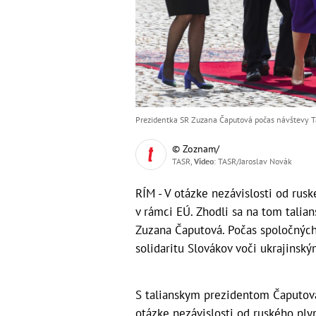
Prezidentka SR Zuzana Čaputová počas návštevy Tal
© Zoznam/
TASR,
Video
: TASR/Jaroslav Novák
RÍM - V otázke nezávislosti od rus
v rámci EÚ. Zhodli sa na tom talia
Zuzana Čaputová. Počas spoločných
solidaritu Slovákov voči ukrajins
S talianskym prezidentom Čaputová
otázke nezávislosti od ruského ply