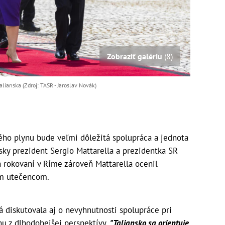
Zobraziť galériu
(8)
ianska (Zdroj: TASR - Jaroslav Novák)
kého plynu bude veľmi dôležitá spolupráca a jednota
nsky prezident Sergio Mattarella a prezidentka SR
 rokovaní v Ríme zároveň Mattarella ocenil
kým utečencom.
 diskutovala aj o nevyhnutnosti spolupráce pri
nu z dlhodobejšej perspektívy.
"Taliansko sa orientuje