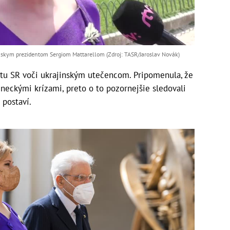
anskym prezidentom Sergiom Mattarellom (Zdroj: TASR/Jaroslav Novák)
ritu SR voči ukrajinským utečencom. Pripomenula, že
eneckými krízami, preto o to pozornejšie sledovali
 postaví.