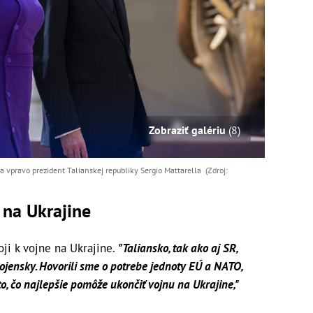
Zobraziť galériu
(8)
vpravo prezident Talianskej republiky Sergio Mattarella (Zdroj:
 na Ukrajine
oji k vojne na Ukrajine.
"Taliansko, tak ako aj SR,
jensky. Hovorili sme o potrebe jednoty EÚ a NATO,
o, čo najlepšie pomôže ukončiť vojnu na Ukrajine,"