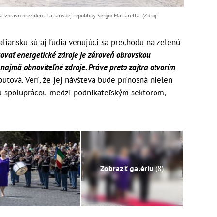
vpravo prezident Talianskej republiky Sergio Mattarella (Zdroj:
aliansku sú aj ľudia venujúci sa prechodu na zelenú
kovať energetické zdroje je zároveň obrovskou
 najmä obnoviteľné zdroje. Práve preto zajtra otvorím
utová. Verí, že jej návšteva bude prínosná nielen
lšou spoluprácou medzi podnikateľským sektorom,
Zobraziť galériu
(8)