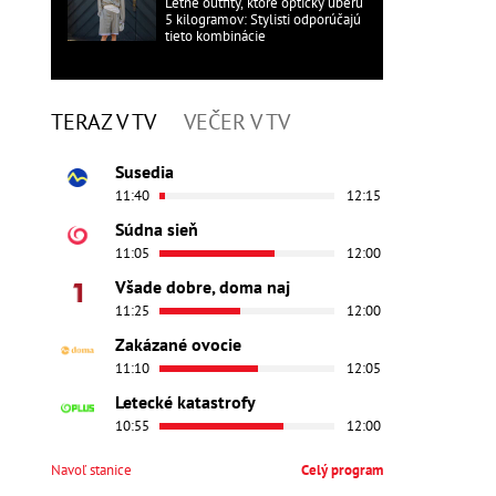
Letné outfity, ktoré opticky uberú
5 kilogramov: Stylisti odporúčajú
tieto kombinácie
TERAZ V TV
VEČER V TV
Susedia
11:40
12:15
Súdna sieň
11:05
12:00
Všade dobre, doma naj
11:25
12:00
Zakázané ovocie
11:10
12:05
Letecké katastrofy
10:55
12:00
Navoľ stanice
Celý program