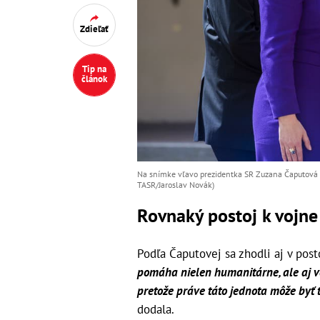
Zdieľať
Tip na
článok
Na snímke vľavo prezidentka SR Zuzana Čaputová a 
TASR/Jaroslav Novák)
Rovnaký postoj k vojne
Podľa Čaputovej sa zhodli aj v post
pomáha nielen humanitárne, ale aj vo
pretože práve táto jednota môže byť t
dodala.