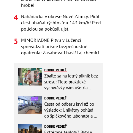
hrobe!
Naháňačka v okrese Nové Zámky: Pirát
ciest uháňal rýchlosťou 143 km/h! Pred
políciou sa pokúsil ujsť
MIMORIADNE Pitvu v Lučenci
sprevádzali prísne bezpečnostné
opatrenia: Zasahovali hasiči aj chemici!
DOBRE VEDIEŤ
Zbaľte sa na letný piknik bez
stresu: Tieto praktické
vychytávky vám ušetria
miesto v batohu!
DOBRE VEDIEŤ
Cesta od odberu krvi až po
výsledok: Unikátny pohľad
do špičkového laboratória na
Slovensku
DOBRE VEDIEŤ
Extrémne teploty? Byty v