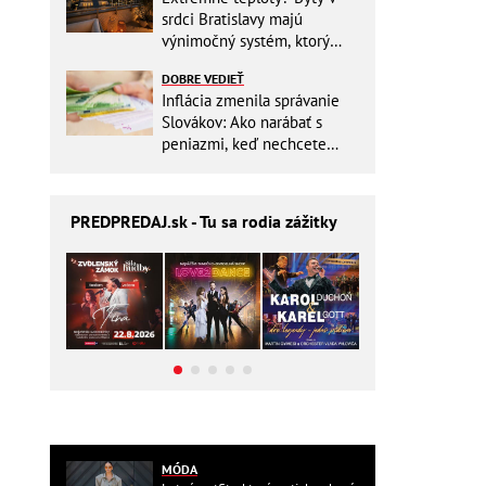
srdci Bratislavy majú
výnimočný systém, ktorý
ešte aj šetrí náklady
DOBRE VEDIEŤ
Inflácia zmenila správanie
Slovákov: Ako narábať s
peniazmi, keď nechcete
zbytočne riskovať?
PREDPREDAJ
.sk - Tu sa rodia zážitky
MÓDA