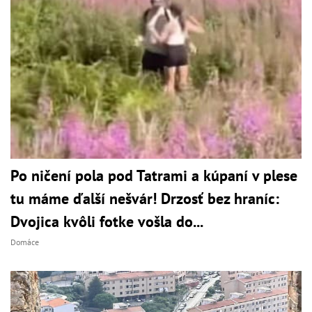
Po ničení pola pod Tatrami a kúpaní v plese
tu máme ďalší nešvár! Drzosť bez hraníc:
Dvojica kvôli fotke vošla do...
Domáce