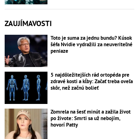
ZAUJÍMAVOSTI
Toto je suma za jednu bundu? Kúsok
šéfa Nvidie vydražili za neuveriteľné
peniaze
5 najdôležitejších rád ortopéda pre
zdravé kosti a kĺby: Začať treba oveľa
skôr, než začnú bolieť
Zomrela na šesť minút a zažila život
po živote: Smrti sa už nebojím,
hovorí Patty