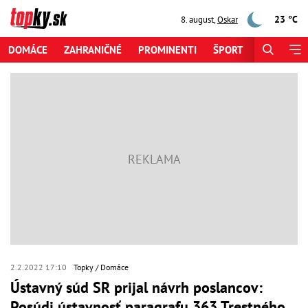
23 °C
8. august
,
Oskar
DOMÁCE
ZAHRANIČNÉ
PROMINENTI
ŠPORT
ZAUJÍMAV
2.2.2022 17:10
Topky
Domáce
Ústavný súd SR prijal návrh poslancov:
Posúdi ústavnosť paragrafu 363 Trestného