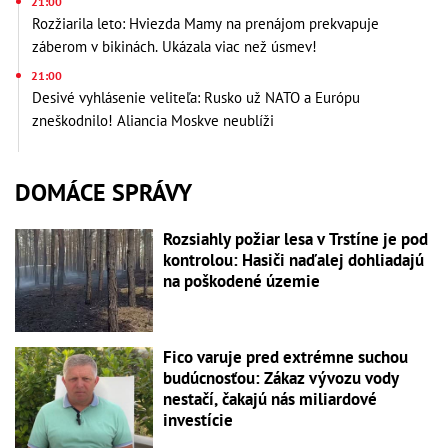
21:00
Rozžiarila leto: Hviezda Mamy na prenájom prekvapuje
záberom v bikinách. Ukázala viac než úsmev!
21:00
Desivé vyhlásenie veliteľa: Rusko už NATO a Európu
zneškodnilo! Aliancia Moskve neublíži
DOMÁCE SPRÁVY
Rozsiahly požiar lesa v Trstíne je pod
kontrolou: Hasiči naďalej dohliadajú
na poškodené územie
Fico varuje pred extrémne suchou
budúcnosťou: Zákaz vývozu vody
nestačí, čakajú nás miliardové
investície