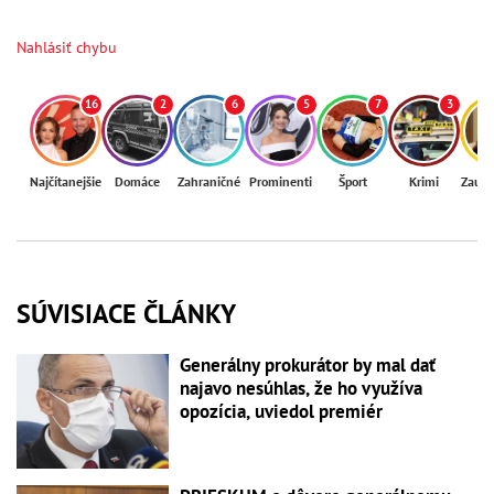
Nahlásiť chybu
16
2
6
5
7
3
Najčítanejšie
Domáce
Zahraničné
Prominenti
Šport
Krimi
Zaují
SÚVISIACE ČLÁNKY
Generálny prokurátor by mal dať
najavo nesúhlas, že ho využíva
opozícia, uviedol premiér