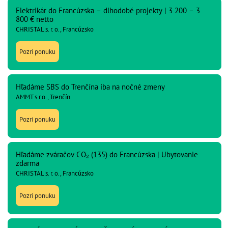
Elektrikár do Francúzska – dlhodobé projekty | 3 200 – 3
800 € netto
CHRISTAL s. r. o., Francúzsko
Pozri ponuku
Hľadáme SBS do Trenčína iba na nočné zmeny
AMMT s.r.o., Trenčín
Pozri ponuku
Hľadáme zváračov CO₂ (135) do Francúzska | Ubytovanie
zdarma
CHRISTAL s. r. o., Francúzsko
Pozri ponuku