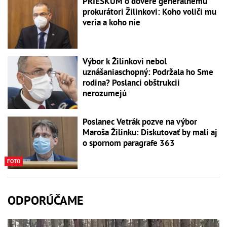
PRIESKUM o dôvere generálnemu
prokurátori Žilinkovi: Koho voliči mu
veria a koho nie
Výbor k Žilinkovi nebol
uznášaniaschopný: Podržala ho Sme
rodina? Poslanci obštrukcii
nerozumejú
Poslanec Vetrák pozve na výbor
Maroša Žilinku: Diskutovať by mali aj
o spornom paragrafe 363
FOTO
ODPORÚČAME