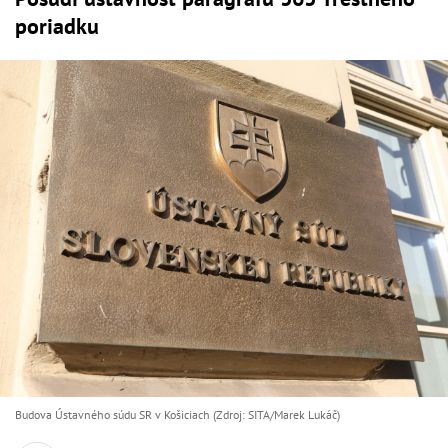
poriadku
Budova Ústavného súdu SR v Košiciach (Zdroj: SITA/Marek Lukáč)