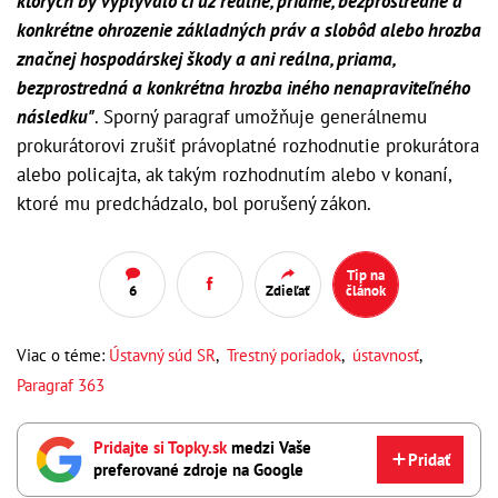
ktorých by vyplývalo či už reálne, priame, bezprostredné a
konkrétne ohrozenie základných práv a slobôd alebo hrozba
značnej hospodárskej škody a ani reálna, priama,
bezprostredná a konkrétna hrozba iného nenapraviteľného
následku"
. Sporný paragraf umožňuje generálnemu
prokurátorovi zrušiť právoplatné rozhodnutie prokurátora
alebo policajta, ak takým rozhodnutím alebo v konaní,
ktoré mu predchádzalo, bol porušený zákon.
Tip na
6
Zdieľať
článok
Viac o téme:
Ústavný súd SR
,
Trestný poriadok
,
ústavnosť
,
Paragraf 363
Pridajte si Topky.sk
medzi Vaše
Pridať
preferované zdroje na Google