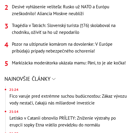
Desivé vyhlásenie veliteľa: Rusko už NATO a Európu
zneškodnilo! Aliancia Moskve neublíži
Tragédia v Tatrách: Slovenský turista (†76) skolaboval na
chodníku, oživiť sa ho už nepodarilo
Pozor na uštipnutie komárom na dovolenke: V Európe
pribúdajú prípady nebezpečného ochorenia!
Markizácka moderátorka ukázala mamu: Páni, to je ale kočka!
NAJNOVŠIE ČLÁNKY
21:24
Fico varuje pred extrémne suchou budúcnosťou: Zákaz vývozu
vody nestačí, čakajú nás miliardové investície
21:14
Letisko v Catanii obnovilo PRÍLETY: Zníženie výstrahy po
erupcii sopky Etna vrátilo prevádzku do normálu