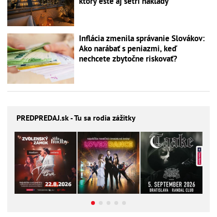
ktorý ešte aj šetrí náklady
Inflácia zmenila správanie Slovákov:
Ako narábať s peniazmi, keď
nechcete zbytočne riskovať?
PREDPREDAJ
.sk - Tu sa rodia zážitky