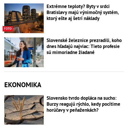
Extrémne teploty? Byty v srdci
Bratislavy majú výnimočný systém,
ktorý ešte aj šetrí náklady
FOTO
Slovenské železnice prezradili, koho
dnes hľadajú najviac: Tieto profesie
sú mimoriadne žiadané
EKONOMIKA
Slovensko tvrdo dopláca na sucho:
Burzy reagujú rýchlo, kedy pocítime
horúčavy v peňaženkách?