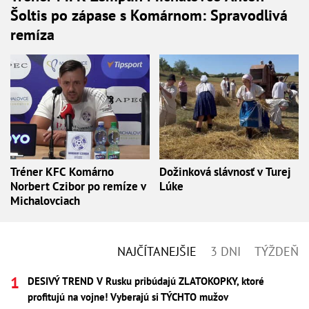
Šoltis po zápase s Komárnom: Spravodlivá
remíza
Tréner KFC Komárno
Dožinková slávnosť v Turej
Norbert Czibor po remíze v
Lúke
Michalovciach
NAJČÍTANEJŠIE
3 DNI
TÝŽDEŇ
DESIVÝ TREND V Rusku pribúdajú ZLATOKOPKY, ktoré
profitujú na vojne! Vyberajú si TÝCHTO mužov