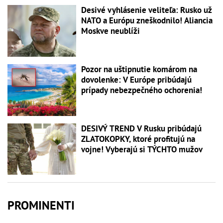
Desivé vyhlásenie veliteľa: Rusko už
NATO a Európu zneškodnilo! Aliancia
Moskve neublíži
Pozor na uštipnutie komárom na
dovolenke: V Európe pribúdajú
prípady nebezpečného ochorenia!
DESIVÝ TREND V Rusku pribúdajú
ZLATOKOPKY, ktoré profitujú na
vojne! Vyberajú si TÝCHTO mužov
PROMINENTI