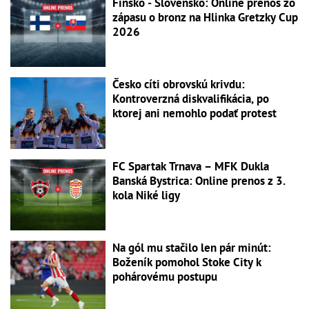
Fínsko - Slovensko: Online prenos zo
zápasu o bronz na Hlinka Gretzky Cup
2026
Česko cíti obrovskú krivdu:
Kontroverzná diskvalifikácia, po
ktorej ani nemohlo podať protest
FC Spartak Trnava – MFK Dukla
Banská Bystrica: Online prenos z 3.
kola Niké ligy
Na gól mu stačilo len pár minút:
Boženík pomohol Stoke City k
pohárovému postupu