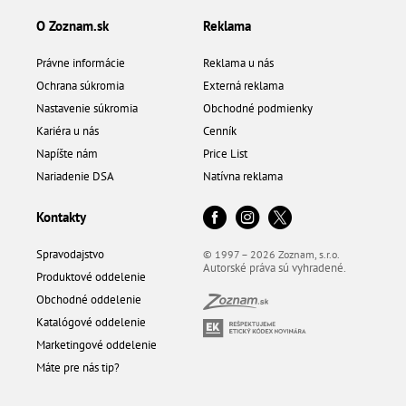
O Zoznam.sk
Reklama
Právne informácie
Reklama u nás
Ochrana súkromia
Externá reklama
Nastavenie súkromia
Obchodné podmienky
Kariéra u nás
Cenník
Napíšte nám
Price List
Nariadenie DSA
Natívna reklama
Kontakty
Spravodajstvo
© 1997 – 2026 Zoznam, s.r.o.
Autorské práva sú vyhradené.
Produktové oddelenie
Obchodné oddelenie
Katalógové oddelenie
Marketingové oddelenie
Máte pre nás tip?