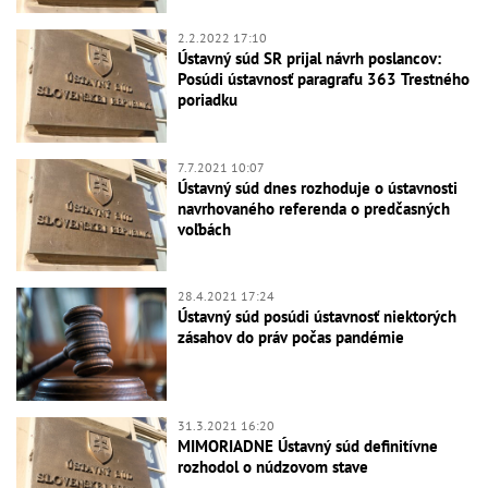
2.2.2022 17:10
Ústavný súd SR prijal návrh poslancov:
Posúdi ústavnosť paragrafu 363 Trestného
poriadku
7.7.2021 10:07
Ústavný súd dnes rozhoduje o ústavnosti
navrhovaného referenda o predčasných
voľbách
28.4.2021 17:24
Ústavný súd posúdi ústavnosť niektorých
zásahov do práv počas pandémie
31.3.2021 16:20
MIMORIADNE Ústavný súd definitívne
rozhodol o núdzovom stave