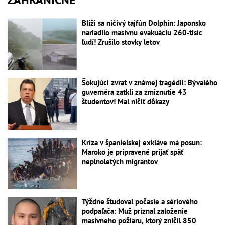
Blíži sa ničivý tajfún Dolphin: Japonsko
nariadilo masívnu evakuáciu 260-tisíc
ľudí! Zrušilo stovky letov
Šokujúci zvrat v známej tragédii: Bývalého
guvernéra zatkli za zmiznutie 43
študentov! Mal ničiť dôkazy
Kríza v španielskej exkláve má posun:
Maroko je pripravené prijať späť
neplnoletých migrantov
Týždne študoval počasie a sériového
podpaľača: Muž priznal založenie
masívneho požiaru, ktorý zničil 850