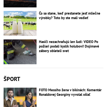
Čo sa stane, keď prestanete jesť mliečne
výrobky? Toto by ste mali vedieť
Hasiči nezachraňujú len ľudí: VIDEO Po
požiari podali kyslík holubovi! Dojímavé
zábery obleteli svet
ŠPORT
FOTO Messiho žena v bikinách: Komentár
Ronaldovej Georginy vyvolal ošiaľ