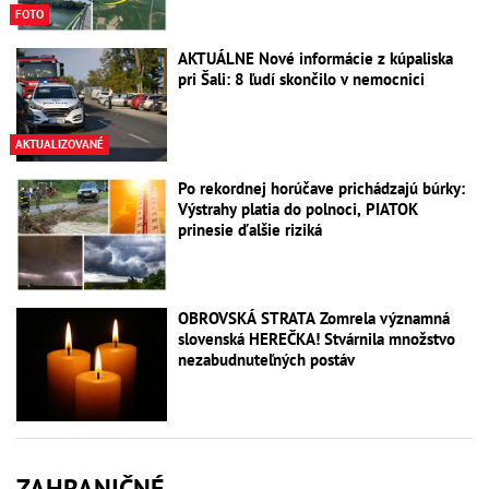
FOTO
AKTUÁLNE Nové informácie z kúpaliska
pri Šali: 8 ľudí skončilo v nemocnici
AKTUALIZOVANÉ
Po rekordnej horúčave prichádzajú búrky:
Výstrahy platia do polnoci, PIATOK
prinesie ďalšie riziká
OBROVSKÁ STRATA Zomrela významná
slovenská HEREČKA! Stvárnila množstvo
nezabudnuteľných postáv
ZAHRANIČNÉ