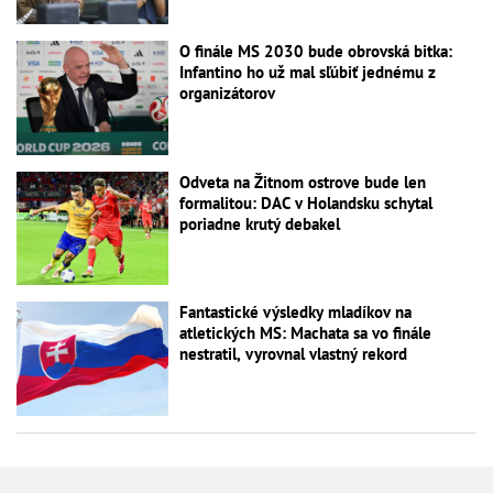
O finále MS 2030 bude obrovská bitka:
Infantino ho už mal sľúbiť jednému z
organizátorov
Odveta na Žitnom ostrove bude len
formalitou: DAC v Holandsku schytal
poriadne krutý debakel
Fantastické výsledky mladíkov na
atletických MS: Machata sa vo finále
nestratil, vyrovnal vlastný rekord