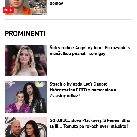
domov
FOTO
PROMINENTI
Šok v rodine Angeliny Jolie: Po rozvode s
manželkou priznal - som gay!
Strach o hviezdu Let's Dance:
Hrôzostrašná FOTO z nemocnice a...
Zvláštny odkaz!
ŠOKUJÚCE slová Plačkovej: S Reném dlho
tajili... Tomuto po rokoch uverí málokto!