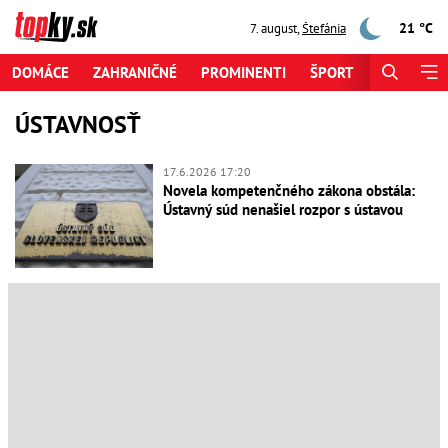
21 °C
7. august
,
Štefánia
DOMÁCE
ZAHRANIČNÉ
PROMINENTI
ŠPORT
ZAUJÍMAV
ÚSTAVNOSŤ
17.6.2026 17:20
Novela kompetenčného zákona obstála:
Ústavný súd nenašiel rozpor s ústavou