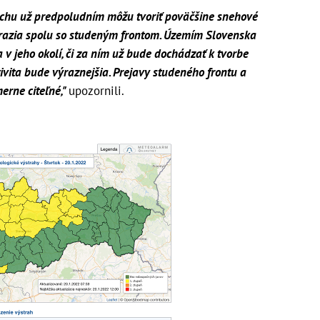
chu už predpoludním môžu tvoriť poväčšine snehové
orazia spolu so studeným frontom. Územím Slovenska
 v jeho okolí, či za ním už bude dochádzať k tvorbe
ivita bude výraznejšia. Prejavy studeného frontu a
erne citeľné,"
upozornili.