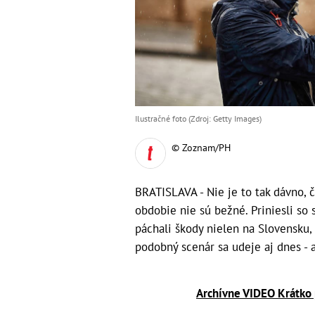
Ilustračné foto (Zdroj: Getty Images)
© Zoznam/PH
BRATISLAVA - Nie je to tak dávno, č
obdobie nie sú bežné. Priniesli so 
páchali škody nielen na Slovensku, 
podobný scenár sa udeje aj dnes - 
Archívne VIDEO Krátko 