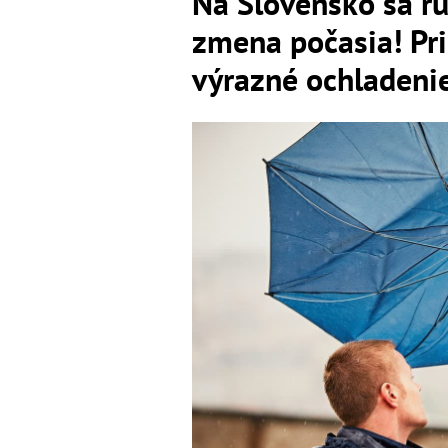
Na Slovensko sa r
zmena počasia! Prip
výrazné ochladeni