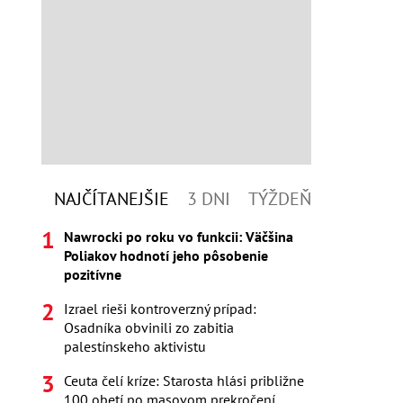
NAJČÍTANEJŠIE
3 DNI
TÝŽDEŇ
Nawrocki po roku vo funkcii: Väčšina
Poliakov hodnotí jeho pôsobenie
pozitívne
Izrael rieši kontroverzný prípad:
Osadníka obvinili zo zabitia
palestínskeho aktivistu
Ceuta čelí kríze: Starosta hlási približne
100 obetí po masovom prekročení