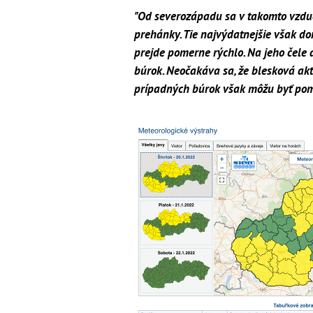
"Od severozápadu sa v takomto vzdu
prehánky. Tie najvýdatnejšie však d
prejde pomerne rýchlo. Na jeho čele a
búrok. Neočakáva sa, že blesková akt
prípadných búrok však môžu byť pom