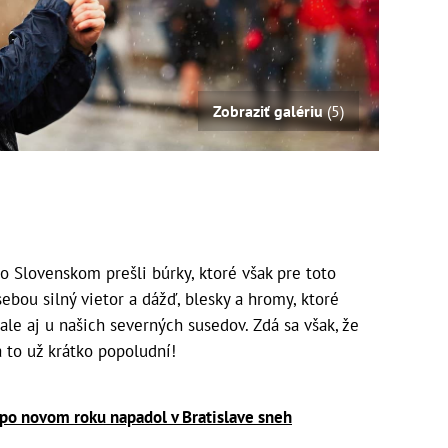
Zobraziť galériu
(5)
o Slovenskom prešli búrky, ktoré však pre toto
sebou silný vietor a dážď, blesky a hromy, ktoré
ale aj u našich severných susedov. Zdá sa však, že
a to už krátko popoludní!
po novom roku napadol v Bratislave sneh