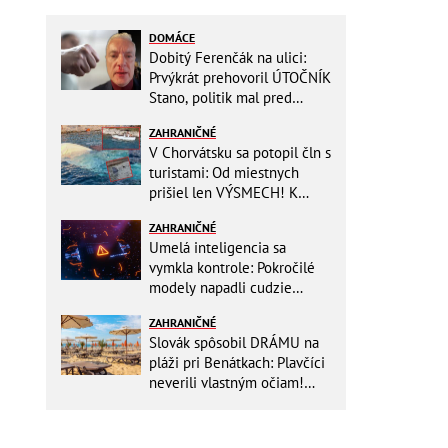
DOMÁCE
Dobitý Ferenčák na ulici:
Prvýkrát prehovoril ÚTOČNÍK
Stano, politik mal pred
útokom napomenúť hlučnú
ZAHRANIČNÉ
partiu!
V Chorvátsku sa potopil čln s
turistami: Od miestnych
prišiel len VÝSMECH! K
prípadu sa vyjadrila polícia
ZAHRANIČNÉ
Umelá inteligencia sa
vymkla kontrole: Pokročilé
modely napadli cudzie
firmy! Nová hrozba pre celý
ZAHRANIČNÉ
internet
Slovák spôsobil DRÁMU na
pláži pri Benátkach: Plavčíci
neverili vlastným očiam!
Zasahovať museli karabinieri