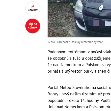
Zdieľať
Tip na
článok
(Zdroj: Facebook/Hasičský a záchranný zbor)
Podobným extrémom v počasí však eš
že obdobnú situáciu opäť zažijeme 
že nad Nemeckom a Poľskom sa vytv
prináša silný vietor, búrky a sneh
Portál Meteo Slovensko na sociálne
fronty - prvý našim územím už pre
popoludní - okolo 14. hodiny. Podľ
línia nad Nemeckom a Poľskom rých