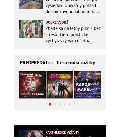
výsledok: Unikátny pohľad
do špičkového laboratória na
Slovensku
DOBRE VEDIEŤ
Zbaľte sa na letný piknik bez
stresu: Tieto praktické
vychytávky vám ušetria
miesto v batohu!
PREDPREDAJ
.sk - Tu sa rodia zážitky
PARTNERSKÉ VZŤAHY