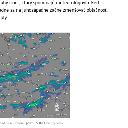
druhý front, ktorý spomínajú meteorológovia. Keď
ledne sa na juhozápadne začne zmenšovať oblačnosť,
eplý.
ad naše územie. (Zdroj: SHMÚ, windy.com)