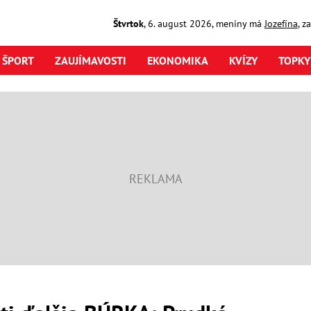
Štvrtok
,
6. august
2026
,
meniny má
Jozefína
, z
ŠPORT
ZAUJÍMAVOSTI
EKONOMIKA
KVÍZY
TOPKY