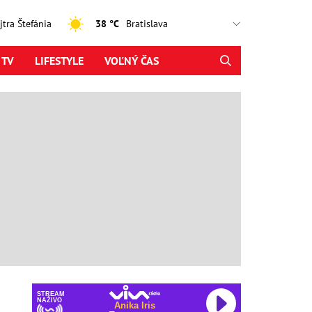
ajtra Štefánia
38 °C
 TV
LIFESTYLE
VOĽNÝ ČAS
STREAM
NAŽIVO
Anika Iris