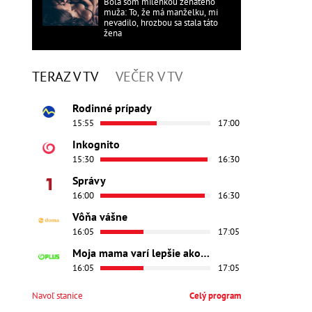
Bola som milenkou ženatého
muža: To, že má manželku, mi
nevadilo, hrozbou sa stala táto
žena
TERAZ V TV
VEČER V TV
Rodinné prípady
15:55
17:00
Inkognito
15:30
16:30
Správy
16:00
16:30
Vôňa vášne
16:05
17:05
Moja mama varí lepšie ako tvoja
16:05
17:05
Navoľ stanice
Celý program