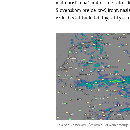
mala prísť o päť hodín - ide tak o 
Slovenskom prejde prvý front, nás
vzduch však bude labilný, vlhký a t
Línia nad Nemeckom, Českom a Poľskom smeruje n