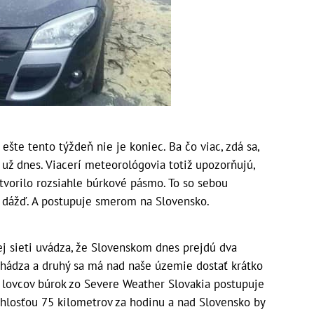
te tento týždeň nie je koniec. Ba čo viac, zdá sa,
už dnes. Viacerí meteorológovia totiž upozorňujú,
orilo rozsiahle búrkové pásmo. To so sebou
 či dážď. A postupuje smerom na Slovensko.
j sieti uvádza, že Slovenskom dnes prejdú dva
chádza a druhý sa má nad naše územie dostať krátko
a lovcov búrok zo Severe Weather Slovakia postupuje
losťou 75 kilometrov za hodinu a nad Slovensko by