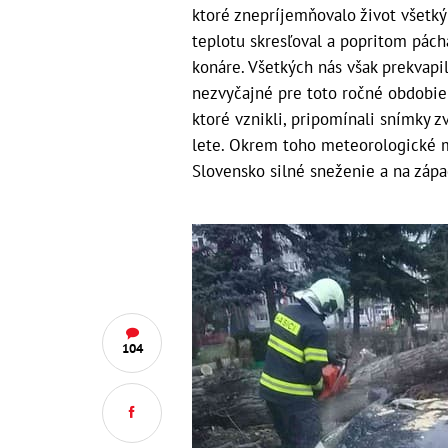
ktoré znepríjemňovalo život všetkým
teplotu skresľoval a popritom pácha
konáre. Všetkých nás však prekvapil
nezvyčajné pre toto ročné obdobie 
ktoré vznikli, pripomínali snímky 
lete. Okrem toho meteorologické m
Slovensko silné sneženie a na záp
104