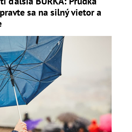
úti ďalšia BÚRKA: Prudká
ravte sa na silný vietor a
e