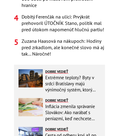
hranice
Dobitý Ferenčák na ulici: Prvýkrát
prehovoril ÚTOČNÍK Stano, politik mal
pred útokom napomenúť hlučnú partiu!
Zuzana Haasová na nákupoch: Hodiny
pred zrkadlom, ale konečné slovo má aj
tak... Náročné!
DOBRE VEDIEŤ
Extrémne teploty? Byty v
srdci Bratislavy majú
výnimočný systém, ktorý
ešte aj šetrí náklady
DOBRE VEDIEŤ
Inflácia zmenila správanie
Slovákov: Ako narábať s
peniazmi, keď nechcete
zbytočne riskovať?
DOBRE VEDIEŤ
Cesta od odberu krvi až po