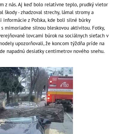
 z nás. Aj keď bolo relatívne teplo, prudký vietor
l škody - zhadzoval strechy, lámal stromy a
i informácie z Poľska, kde boli silné búrky
s mimoriadne silnou bleskovou aktivitou. Fotky,
zverejňované lovcami búrok na sociálnych sieťach v
odely upozorňovali, že koncom týždňa príde na
ade napadnú desiatky centimetrov nového snehu.