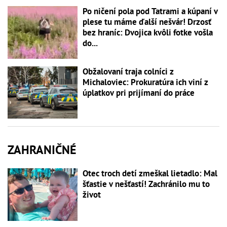
Po ničení pola pod Tatrami a kúpaní v
plese tu máme ďalší nešvár! Drzosť
bez hraníc: Dvojica kvôli fotke vošla
do...
Obžalovaní traja colníci z
Michaloviec: Prokuratúra ich viní z
úplatkov pri prijímaní do práce
ZAHRANIČNÉ
Otec troch detí zmeškal lietadlo: Mal
šťastie v nešťastí! Zachránilo mu to
život