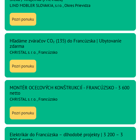
LIND MOBLER SLOVAKIA, s.r.o., Okres Prievidza
Pozri ponuku
Hľadáme zváračov CO₂ (135) do Francúzska | Ubytovanie
zdarma
CHRISTAL s. r. o., Francúzsko
Pozri ponuku
MONTÉR OCEĽOVÝCH KONŠTRUKCIÍ - FRANCÚZSKO - 3 600
netto
CHRISTAL s. r. o., Francúzsko
Pozri ponuku
Elektrikár do Francúzska – dlhodobé projekty | 3 200 – 3
800 € netto