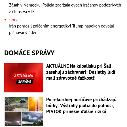
Zásah v Nemecku: Polícia zadržala dvoch Iračanov podozrivých
z členstva v IS
19:19
Irán pohrozil zničením energetiky! Trump napokon odvolal
plánovaný úder
DOMÁCE SPRÁVY
AKTUÁLNE Na kúpalisku pri Šali
zasahujú záchranári: Desiatky ľudí
mali zdravotné ťažkosti!
Po rekordnej horúčave prichádzajú
búrky: Výstrahy platia do polnoci,
PIATOK prinesie ďalšie riziká