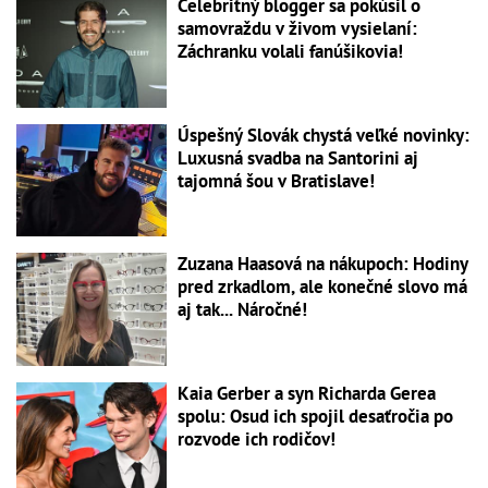
Celebritný blogger sa pokúsil o
samovraždu v živom vysielaní:
Záchranku volali fanúšikovia!
Úspešný Slovák chystá veľké novinky:
Luxusná svadba na Santorini aj
tajomná šou v Bratislave!
Zuzana Haasová na nákupoch: Hodiny
pred zrkadlom, ale konečné slovo má
aj tak... Náročné!
Kaia Gerber a syn Richarda Gerea
spolu: Osud ich spojil desaťročia po
rozvode ich rodičov!