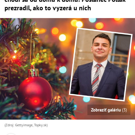
prezradil, ako to vyzerá u nich
Zobraziť galériu
(3)
(Zdroj: Gettyimage, Topky.sk)