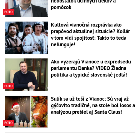
nedostatok účinných liekov a
pomôcok
FOTO
Kultová vianočná rozprávka ako
prapôvod aktuálnej situácie? Kollár
v tom vidí spojitosť: Takto to teda
nefunguje!
Ako vyzerajú Vianoce u expredsedu
parlamentu Danka? VIDEO Žiadna
politika a typické slovenské jedlá!
FOTO
Sulík sa už teší z Vianoc: Sú vraj až
gýčovito tradičné, na stole bol losos a
analýzou prešiel aj Santa Claus!
FOTO