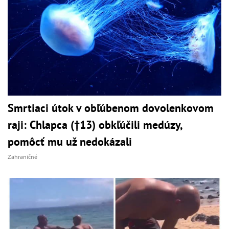
Smrtiaci útok v obľúbenom dovolenkovom
raji: Chlapca (†13) obkľúčili medúzy,
pomôcť mu už nedokázali
Zahraničné