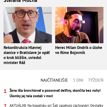
Štefana Mlícha
Rekonštrukcia Hlavnej
Herec Milan Ondrík o úlohe
stanice v Bratislave je opäť
vo filme Bojovník
o krok bližšie, uviedol
minister Ráž
NAJČÍTANEJŠIE
3 DNI
TÝŽDEŇ
Žena išla šnorchlovať a pozorovať delfíny, skončila bez nohy!
Úlomky jej tela zostali v mori
AKTUÁLNE Na kúpalisku pri Šali zasahujú záchranári: Desiatky