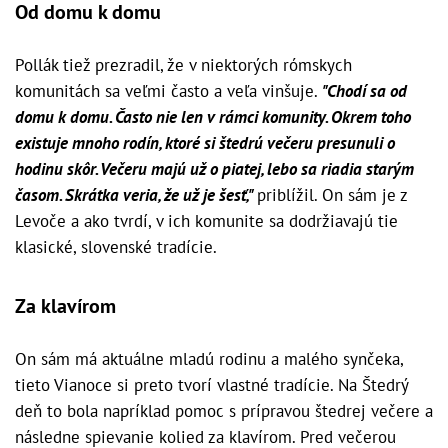
Od domu k domu
Pollák tiež prezradil, že v niektorých rómskych
komunitách sa veľmi často a veľa vinšuje.
"Chodí sa od
domu k domu. Často nie len v rámci komunity. Okrem toho
existuje mnoho rodín, ktoré si štedrú večeru presunuli o
hodinu skôr. Večeru majú už o piatej, lebo sa riadia starým
časom. Skrátka veria, že už je šesť,"
priblížil. On sám je z
Levoče a ako tvrdí, v ich komunite sa dodržiavajú tie
klasické, slovenské tradície.
Za klavírom
On sám má aktuálne mladú rodinu a malého synčeka,
tieto Vianoce si preto tvorí vlastné tradície. Na Štedrý
deň to bola napríklad pomoc s prípravou štedrej večere a
následne spievanie kolied za klavírom. Pred večerou