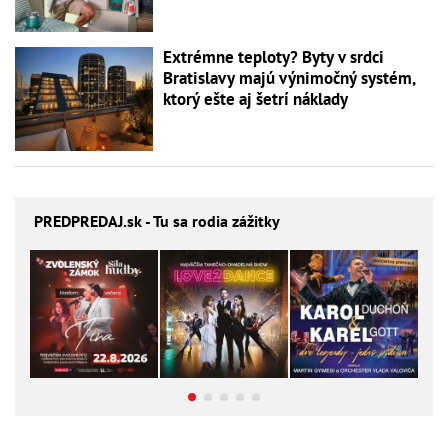
Extrémne teploty? Byty v srdci
Bratislavy majú výnimočný systém,
ktorý ešte aj šetrí náklady
PREDPREDAJ
.sk - Tu sa rodia zážitky