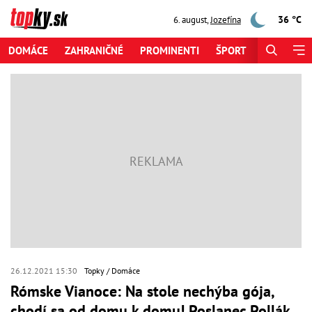
36 °C
6. august
,
Jozefína
DOMÁCE
ZAHRANIČNÉ
PROMINENTI
ŠPORT
ZAUJÍMAV
26.12.2021 15:30
Topky
Domáce
Rómske Vianoce: Na stole nechýba gója,
chodí sa od domu k domu! Poslanec Pollák