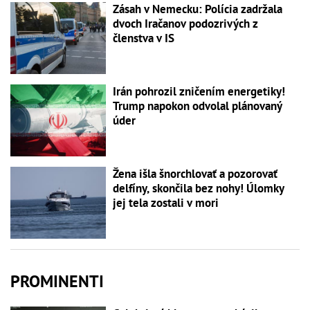
Zásah v Nemecku: Polícia zadržala
dvoch Iračanov podozrivých z
členstva v IS
Irán pohrozil zničením energetiky!
Trump napokon odvolal plánovaný
úder
Žena išla šnorchlovať a pozorovať
delfíny, skončila bez nohy! Úlomky
jej tela zostali v mori
PROMINENTI