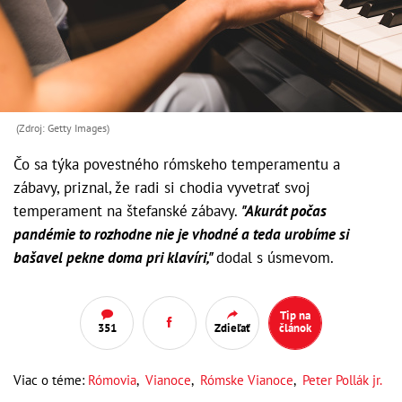
(Zdroj: Getty Images)
Čo sa týka povestného rómskeho temperamentu a
zábavy, priznal, že radi si chodia vyvetrať svoj
temperament na štefanské zábavy.
"Akurát počas
pandémie to rozhodne nie je vhodné a teda urobíme si
bašavel pekne doma pri klavíri,"
dodal s úsmevom.
Tip na
351
Zdieľať
článok
Viac o téme:
Rómovia
,
Vianoce
,
Rómske Vianoce
,
Peter Pollák jr.