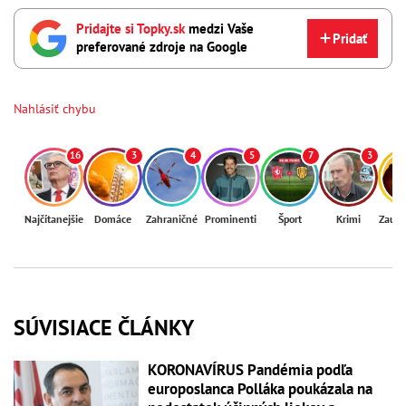
Pridajte si Topky.sk
medzi Vaše
Pridať
preferované zdroje na Google
Nahlásiť chybu
16
3
4
5
7
3
Najčítanejšie
Domáce
Zahraničné
Prominenti
Šport
Krimi
Zaují
SÚVISIACE ČLÁNKY
KORONAVÍRUS Pandémia podľa
europoslanca Polláka poukázala na