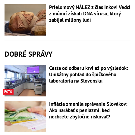
Prielomový NÁLEZ z čias Inkov! Vedci
z múmií získali DNA vírusu, ktorý
zabíjal milióny ľudí
DOBRÉ SPRÁVY
Cesta od odberu krvi až po výsledok:
Unikátny pohľad do špičkového
laboratória na Slovensku
FOTO
Inflácia zmenila správanie Slovákov:
Ako narábať s peniazmi, keď
nechcete zbytočne riskovať?