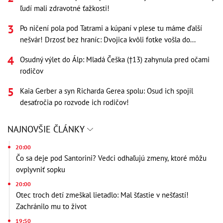
ľudí mali zdravotné ťažkosti!
Po ničení pola pod Tatrami a kúpaní v plese tu máme ďalší
nešvár! Drzosť bez hraníc: Dvojica kvôli fotke vošla do...
Osudný výlet do Álp: Mladá Češka (†13) zahynula pred očami
rodičov
Kaia Gerber a syn Richarda Gerea spolu: Osud ich spojil
desaťročia po rozvode ich rodičov!
NAJNOVŠIE ČLÁNKY
20:00
Čo sa deje pod Santorini? Vedci odhaľujú zmeny, ktoré môžu
ovplyvniť sopku
20:00
Otec troch detí zmeškal lietadlo: Mal šťastie v nešťastí!
Zachránilo mu to život
19:50