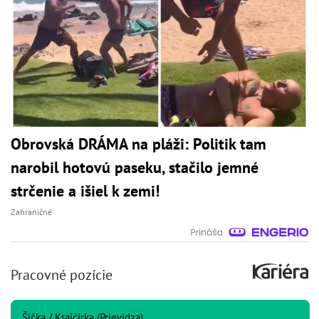
Obrovská DRÁMA na pláži: Politik tam
narobil hotovú paseku, stačilo jemné
strčenie a išiel k zemi!
Zahraničné
Pracovné pozície
Šička / Krajčírka (Prievidza)