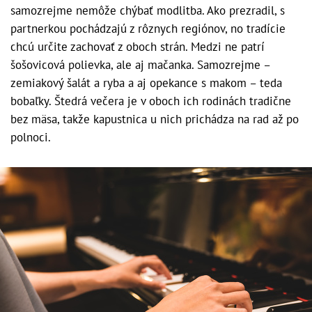
samozrejme nemôže chýbať modlitba. Ako prezradil, s
partnerkou pochádzajú z rôznych regiónov, no tradície
chcú určite zachovať z oboch strán. Medzi ne patrí
šošovicová polievka, ale aj mačanka. Samozrejme –
zemiakový šalát a ryba a aj opekance s makom – teda
bobaľky. Štedrá večera je v oboch ich rodinách tradične
bez mäsa, takže kapustnica u nich prichádza na rad až po
polnoci.