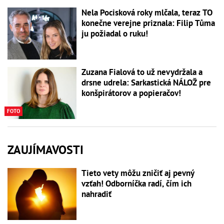
Nela Pocisková roky mlčala, teraz TO
konečne verejne priznala: Filip Tůma
ju požiadal o ruku!
Zuzana Fialová to už nevydržala a
drsne udrela: Sarkastická NÁLOŽ pre
konšpirátorov a popieračov!
FOTO
ZAUJÍMAVOSTI
Tieto vety môžu zničiť aj pevný
vzťah! Odborníčka radí, čím ich
nahradiť