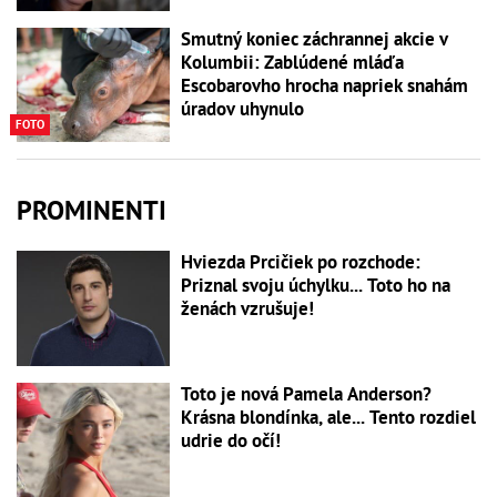
Smutný koniec záchrannej akcie v
Kolumbii: Zablúdené mláďa
Escobarovho hrocha napriek snahám
úradov uhynulo
FOTO
PROMINENTI
Hviezda Prcičiek po rozchode:
Priznal svoju úchylku... Toto ho na
ženách vzrušuje!
Toto je nová Pamela Anderson?
Krásna blondínka, ale... Tento rozdiel
udrie do očí!