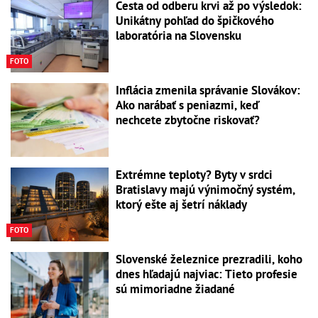
Cesta od odberu krvi až po výsledok:
Unikátny pohľad do špičkového
laboratória na Slovensku
FOTO
Inflácia zmenila správanie Slovákov:
Ako narábať s peniazmi, keď
nechcete zbytočne riskovať?
Extrémne teploty? Byty v srdci
Bratislavy majú výnimočný systém,
ktorý ešte aj šetrí náklady
FOTO
Slovenské železnice prezradili, koho
dnes hľadajú najviac: Tieto profesie
sú mimoriadne žiadané