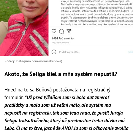
(Zdroj: Instagram.com/monicabenova)
Akoto, že Šeliga išiel a mňa systém nepustil?
Hneď na to sa Beňová posťažovala na registračný
formulár.
"Už pred týždňom som si bola dať zmerať
protilátky a mala som už veľmi málo, ale systém ma
nepustil na registráciu, tak som teda rada, že pustil Juraja
Šeligu tridsaťročného, ktorý už prednostne tretiu dávku má.
Lebo. Či ma to štve, jasné že ÁNO! Ja som si očkovanie zvolila