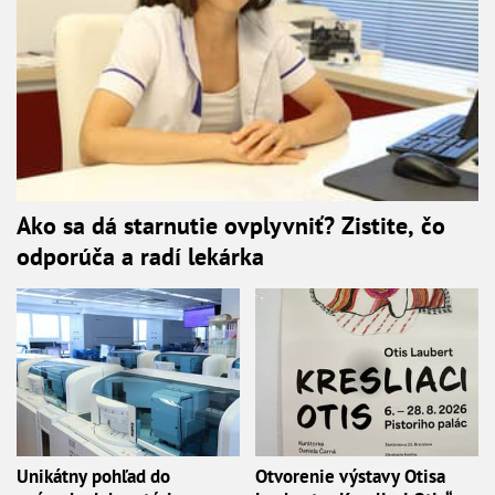
Ako sa dá starnutie ovplyvniť? Zistite, čo
odporúča a radí lekárka
Unikátny pohľad do
Otvorenie výstavy Otisa