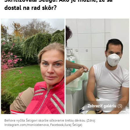
dostal na rad skôr?
Zobraziť galériu
(3)
Beňova vyčíta Šeligovi skoršie očkovanie treťou dávkou. (Zdroj:
Instagram.com/monicabenova, Facebook/Juraj Šeliga)