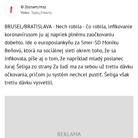
© Zoznam/msz
Video
: Topky/Maarty
BRUSEL/BRATISLAVA - Nech robila - čo robila, infikovanie
koronavírusom ju aj napriek plnému zaočkovaniu
dobehlo. Ide o europoslankyňu za Smer-SD Moniku
Beňovú, ktorá na sociálnej sieti okrem toho, že sa
infikovala, píše aj o tom, že napríklad mladý poslanec
Juraj Šeliga zo strany Za ľudí ma za sebou už tretiu dávku
očkovania, pričom ju systém nechcel pustiť. Šeliga však
tretiu dávku vysvetlil.