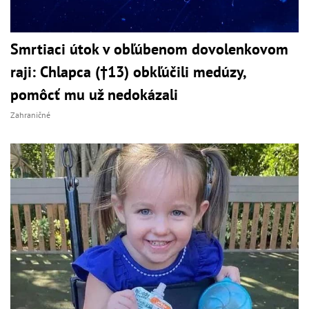
Smrtiaci útok v obľúbenom dovolenkovom
raji: Chlapca (†13) obkľúčili medúzy,
pomôcť mu už nedokázali
Zahraničné