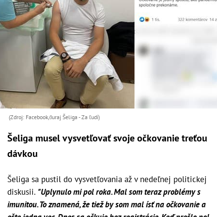
(Zdroj: Facebook/Juraj Šeliga - Za ľudí)
Šeliga musel vysvetľovať svoje očkovanie treťou
dávkou
Šeliga sa pustil do vysvetľovania až v nedeľnej politickej
diskusii.
"Uplynulo mi pol roka. Mal som teraz problémy s
imunitou. To znamená, že tiež by som mal ísť na očkovanie a
ešte jedna vec. Dnes sa očkuje bez registrácie. Keď prešlo pol