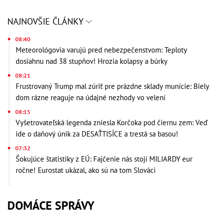
NAJNOVŠIE ČLÁNKY
08:40
Meteorológovia varujú pred nebezpečenstvom: Teploty
dosiahnu nad 38 stupňov! Hrozia kolapsy a búrky
08:21
Frustrovaný Trump mal zúriť pre prázdne sklady munície: Biely
dom rázne reaguje na údajné nezhody vo velení
08:15
Vyšetrovateľská legenda zniesla Korčoka pod čiernu zem: Veď
ide o daňový únik za DESAŤTISÍCE a trestá sa basou!
07:32
Šokujúce štatistiky z EÚ: Fajčenie nás stojí MILIARDY eur
ročne! Eurostat ukázal, ako sú na tom Slováci
DOMÁCE SPRÁVY