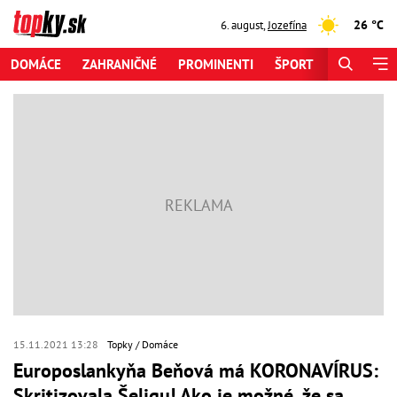
26 °C
6. august
,
Jozefína
DOMÁCE
ZAHRANIČNÉ
PROMINENTI
ŠPORT
ZAUJÍMAV
15.11.2021 13:28
Topky
Domáce
Europoslankyňa Beňová má KORONAVÍRUS:
Skritizovala Šeligu! Ako je možné, že sa