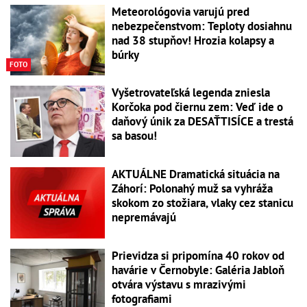
Meteorológovia varujú pred
nebezpečenstvom: Teploty dosiahnu
nad 38 stupňov! Hrozia kolapsy a
búrky
FOTO
Vyšetrovateľská legenda zniesla
Korčoka pod čiernu zem: Veď ide o
daňový únik za DESAŤTISÍCE a trestá
sa basou!
AKTUÁLNE Dramatická situácia na
Záhorí: Polonahý muž sa vyhráža
skokom zo stožiara, vlaky cez stanicu
nepremávajú
Prievidza si pripomína 40 rokov od
havárie v Černobyle: Galéria Jabloň
otvára výstavu s mrazivými
fotografiami