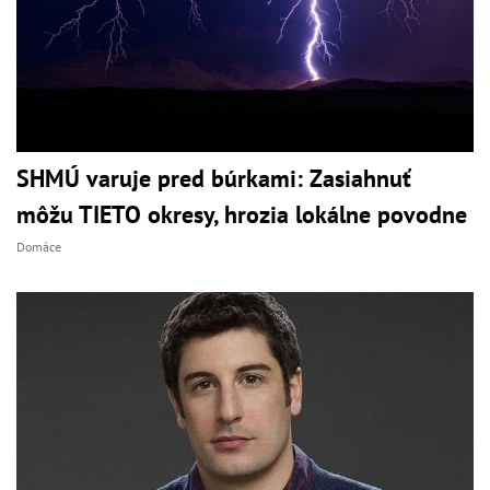
SHMÚ varuje pred búrkami: Zasiahnuť
môžu TIETO okresy, hrozia lokálne povodne
Domáce