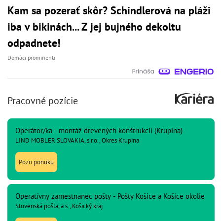
Kam sa pozerať skôr? Schindlerová na pláži
iba v bikinách... Z jej bujného dekoltu
odpadnete!
Domáci prominenti
Pracovné pozície
Operátor/ka - montáž drevených konštrukcií (Krupina)
LIND MOBLER SLOVAKIA, s.r.o., Okres Krupina
Pozri ponuku
Operatívny zamestnanec pošty - Pošty Košice a Košice okolie
Slovenská pošta, a.s., Košický kraj