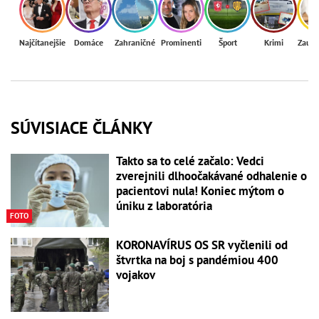
Najčítanejšie
Domáce
Zahraničné
Prominenti
Šport
Krimi
Zaují
SÚVISIACE ČLÁNKY
Takto sa to celé začalo: Vedci
zverejnili dlhoočakávané odhalenie o
pacientovi nula! Koniec mýtom o
úniku z laboratória
FOTO
KORONAVÍRUS OS SR vyčlenili od
štvrtka na boj s pandémiou 400
vojakov