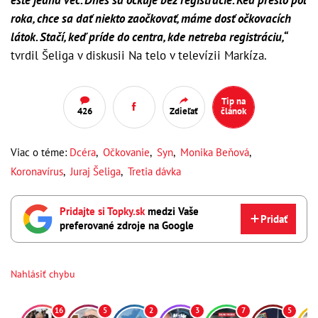
roka, chce sa dať niekto zaočkovať, máme dosť očkovacích
látok. Stačí, keď príde do centra, kde netreba registráciu,“
tvrdil Šeliga v diskusii Na telo v televízii Markíza.
Tip na
426
Zdieľať
článok
Viac o téme:
Dcéra
,
Očkovanie
,
Syn
,
Monika Beňová
,
Koronavírus
,
Juraj Šeliga
,
Tretia dávka
Pridajte si Topky.sk
medzi Vaše
Pridať
preferované zdroje na Google
Nahlásiť chybu
16
5
2
3
7
5