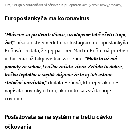
Juraj Šeliga o zohľadňovaní očkovania pri opatreniach (Zdroj: Topky/ Maarty)
Europoslankyňa má koronavírus
"Hlásime sa po dvoch dňoch, covidujeme totiž všetci traja,
žiaľ,"
písala ešte v nedeľu na Instagram europoslankyňa
Beňová. Dodala, že jej partner Martin Beňo má priebeh
ochorenia už takpovediac za sebou.
"Maťo to už má
pomaly za sebou, Leuška začala včera. Zvláda to dobre,
trošku teplotka a soplik, dúfame že to aj tak ostane -
statočné dievčatko,"
dodala Beňová, ktorej však dnes
napísala novinky o tom, ako rodinka zvláda boj s
covidom.
Posťažovala sa na systém na tretiu dávku
očkovania