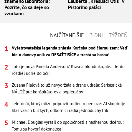
známeho laboratória:
Lauberta „Kresliaci Otis“ v
Pozrite, čo sa deje so
Pistoriho paláci
vzorkami
NAJČÍTANEJŠIE
3 DNI
TÝŽDEŇ
Vyšetrovateľská legenda zniesla Korčoka pod čiernu zem: Veď
ide o daňový únik za DESAŤTISÍCE a trestá sa basou!
Toto je nová Pamela Anderson? Krásna blondínka, ale... Tento
rozdiel udrie do očí!
Zuzana Fialová to už nevydržala a drsne udrela: Sarkastická
NÁLOŽ pre konšpirátorov a popieračov!
Telefonát, ktorý môže pripraviť rodinu o peniaze: AI skopíruje
hlas vašich blízkych, odborníci radia jednoduchý trik
Michael Douglas vyrazil do spoločnosti s nádhernou dcérou:
Tomu sa hovorí dokonalosť!