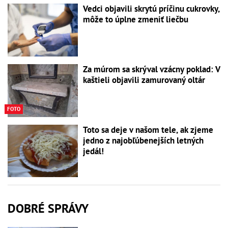
Vedci objavili skrytú príčinu cukrovky,
môže to úplne zmeniť liečbu
Za múrom sa skrýval vzácny poklad: V
kaštieli objavili zamurovaný oltár
FOTO
Toto sa deje v našom tele, ak zjeme
jedno z najobľúbenejších letných
jedál!
DOBRÉ SPRÁVY