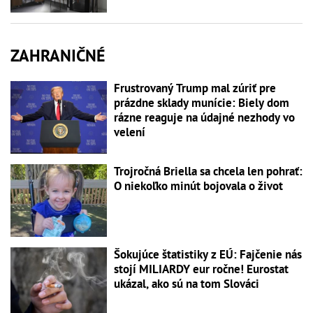
ZAHRANIČNÉ
Frustrovaný Trump mal zúriť pre
prázdne sklady munície: Biely dom
rázne reaguje na údajné nezhody vo
velení
Trojročná Briella sa chcela len pohrať:
O niekoľko minút bojovala o život
Šokujúce štatistiky z EÚ: Fajčenie nás
stojí MILIARDY eur ročne! Eurostat
ukázal, ako sú na tom Slováci