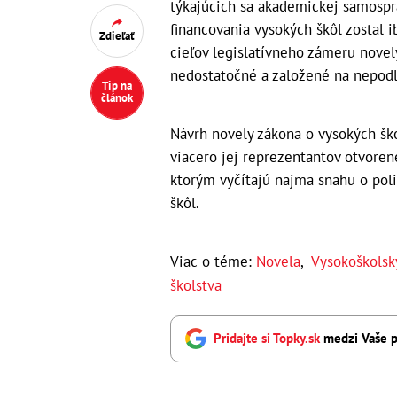
týkajúcich sa akademickej samosprá
financovania vysokých škôl zostal 
Zdieľať
cieľov legislatívneho zámeru novel
nedostatočné a založené na nepodl
Tip na
článok
Návrh novely zákona o vysokých šk
viacero jej reprezentantov otvore
ktorým vyčítajú najmä snahu o pol
škôl.
Viac o téme:
Novela
,
Vysokoškolsk
školstva
Pridajte si Topky.sk
medzi Vaše p