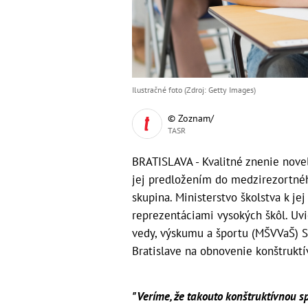
Ilustračné foto (Zdroj: Getty Images)
© Zoznam/
TASR
BRATISLAVA - Kvalitné znenie novel
jej predložením do medzirezortné
skupina. Ministerstvo školstva k je
reprezentáciami vysokých škôl. Uvi
vedy, výskumu a športu (MŠVVaŠ) SR
Bratislave na obnovenie konštruktí
"Veríme, že takouto konštruktívnou s