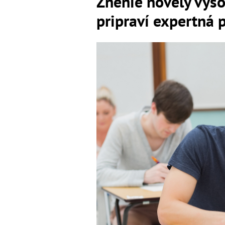
Znenie novely vys
pripraví expertná 