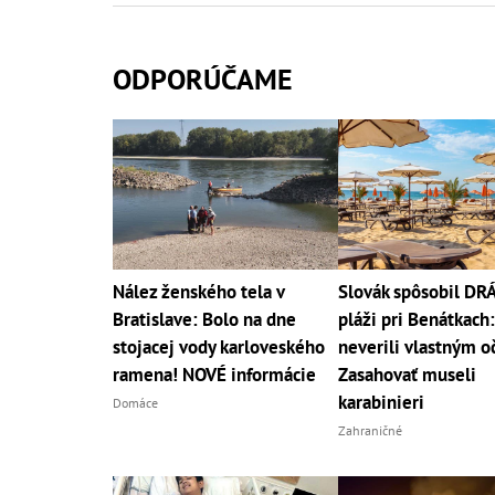
ODPORÚČAME
Nález ženského tela v
Slovák spôsobil D
Bratislave: Bolo na dne
pláži pri Benátkach:
stojacej vody karloveského
neverili vlastným o
ramena! NOVÉ informácie
Zasahovať museli
karabinieri
Domáce
Zahraničné