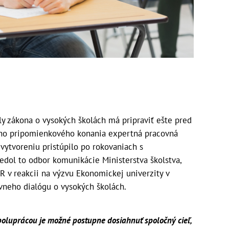
y zákona o vysokých školách má pripraviť ešte pred
ho pripomienkového konania expertná pracovná
j vytvoreniu pristúpilo po rokovaniach s
edol to odbor komunikácie Ministerstva školstva,
 v reakcii na výzvu Ekonomickej univerzity v
vneho dialógu o vysokých školách.
poluprácou je možné postupne dosiahnuť spoločný cieľ,