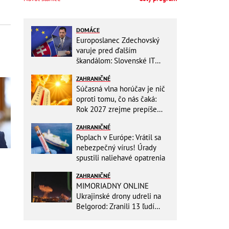
DOMÁCE
Europoslanec Zdechovský
varuje pred ďalším
škandálom: Slovenské IT
projekty preveruje Brusel, v
ZAHRANIČNÉ
hre sú milióny!
Súčasná vlna horúčav je nič
oproti tomu, čo nás čaká:
Rok 2027 zrejme prepíše
teplotné rekordy
ZAHRANIČNÉ
Poplach v Európe: Vrátil sa
nebezpečný vírus! Úrady
spustili naliehavé opatrenia
ZAHRANIČNÉ
MIMORIADNY ONLINE
Ukrajinské drony udreli na
Belgorod: Zranili 13 ľudí
vrátane dvoch detí, útoky
pokračujú