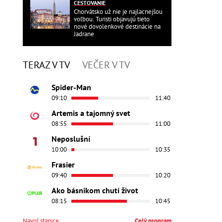
CESTOVANIE
Chorvátsko už nie je najlacnejšou
voľbou. Turisti objavujú tieto
nové dovolenkové destinácie na
Jadrane
TERAZ V TV
VEČER V TV
Spider-Man
09:10
11:40
Artemis a tajomný svet
08:55
11:00
Neposlušní
10:00
10:35
Frasier
09:40
10:20
Ako básnikom chutí život
08:15
10:45
Navoľ stanice
Celý program