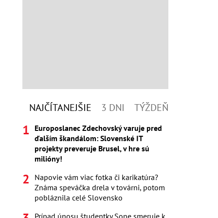
NAJČÍTANEJŠIE
3 DNI
TÝŽDEŇ
Europoslanec Zdechovský varuje pred
ďalším škandálom: Slovenské IT
projekty preveruje Brusel, v hre sú
milióny!
Napovie vám viac fotka či karikatúra?
Známa speváčka drela v továrni, potom
pobláznila celé Slovensko
Prípad únosu študentky Sone smeruje k