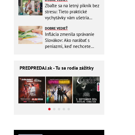
Zbaľte sa na letný piknik bez
stresu: Tieto praktické
vychytávky vám ušetria
miesto v batohu!
DOBRE VEDIEŤ
Inflácia zmenila správanie
Slovákov: Ako narábať s
peniazmi, keď nechcete
zbytočne riskovať?
PREDPREDAJ
.sk - Tu sa rodia zážitky