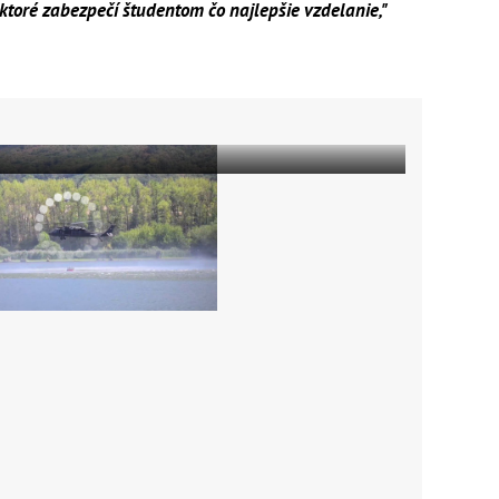
, ktoré zabezpečí študentom čo najlepšie vzdelanie,"