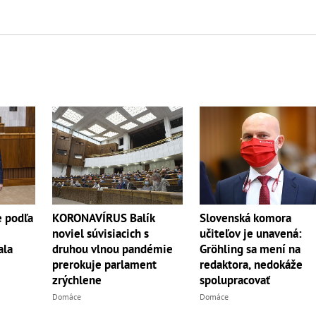
e podľa
KORONAVÍRUS Balík
Slovenská komora
é
noviel súvisiacich s
učiteľov je unavená:
ala
druhou vlnou pandémie
Gröhling sa mení na
prerokuje parlament
redaktora, nedokáže
zrýchlene
spolupracovať
Domáce
Domáce