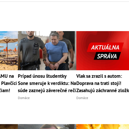
RÁMU na
Prípad únosu študentky
Vlak sa zrazil s autom:
 Plavčíci
Sone smeruje k verdiktu: Na
Doprava na trati stojí!
čiam!
súde zaznejú záverečné reči
Zasahujú záchranné zlož
Domáce
Domáce