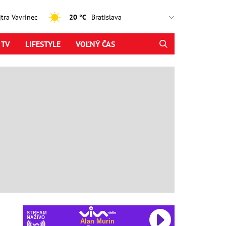
ajtra Vavrinec
20 °C
 TV
LIFESTYLE
VOĽNÝ ČAS
STREAM
NAŽIVO
Alan Murin