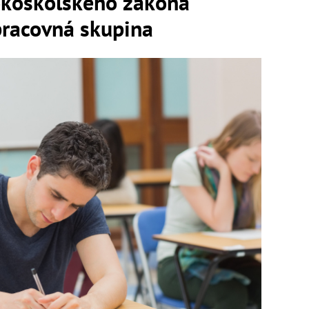
okoškolského zákona
pracovná skupina