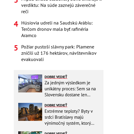
verdiktu: Na súde zaznejú záverečné
reči
Húsíovia udreli na Saudskú Arábiu:
Terčom dronov mala byť rafinéria
Aramco
Požiar pustoší slávny park: Plamene
zničili už 176 hektárov, návštevníkov
evakuovali
DOBRE VEDIEŤ
Za jedným výsledkom je
unikátny proces: Sem sa na
Slovensku dostane len
málokto
DOBRE VEDIEŤ
Extrémne teploty? Byty v
srdci Bratislavy majú
výnimočný systém, ktorý
ešte aj šetrí náklady
DOBRE VEDIEŤ