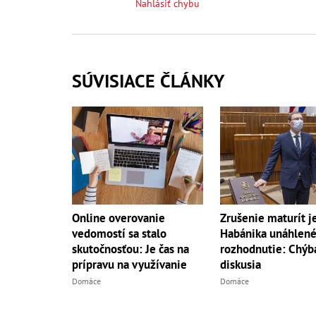
Nahlásiť chybu
SÚVISIACE ČLÁNKY
Online overovanie
Zrušenie maturít j
vedomostí sa stalo
Habánika unáhlen
skutočnosťou: Je čas na
rozhodnutie: Chýb
prípravu na využívanie
diskusia
Domáce
Domáce