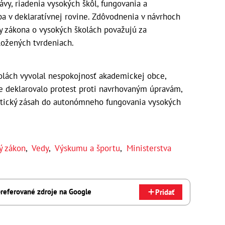
vy, riadenia vysokých škôl, fungovania a
iba v deklaratívnej rovine. Zdôvodnenia v návrhoch
y zákona o vysokých školách považujú za
ožených tvrdeniach.
olách vyvolal nespokojnosť akademickej obce,
ne deklarovalo protest proti navrhovaným úpravám,
itický zásah do autonómneho fungovania vysokých
ý zákon
,
Vedy
,
Výskumu a športu
,
Ministerstva
referované zdroje na Google
Pridať